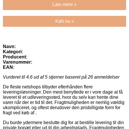
Læs mere »
Køb nu »
Navn:
Kategori:
Producent:
Varenummer:
EAN:
Vurderet til
4.6
ud af 5 stjerner baseret på
26
anmeldelser
De fleste netshops tilbyder efterhånden flere
leveringsløsninger. Den mest benyttede er i vore dage at få
leveret til et udleveringssted, hvor du selv kan hente dine
varer når der er tid til det. Fragtmuligheden er nemlig vældig
ukompliceret, og oftest derudover den prisbilligste form for
fragt ved køb af .
Du burde ydermere beslutte dig for at bestille levering til din
private bopæl eller ud til din arbejdsplads. Fragtmuligheden