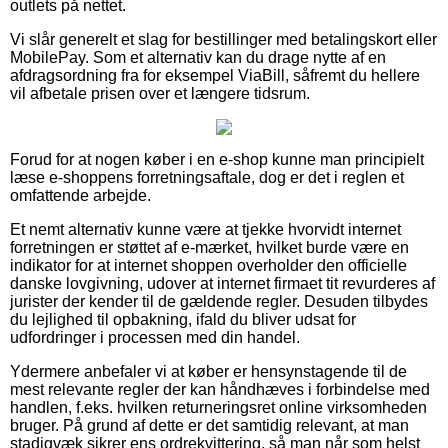
outlets på nettet.
Vi slår generelt et slag for bestillinger med betalingskort eller
MobilePay. Som et alternativ kan du drage nytte af en
afdragsordning fra for eksempel ViaBill, såfremt du hellere
vil afbetale prisen over et længere tidsrum.
Forud for at nogen køber i en e-shop kunne man principielt
læse e-shoppens forretningsaftale, dog er det i reglen et
omfattende arbejde.
Et nemt alternativ kunne være at tjekke hvorvidt internet
forretningen er støttet af e-mærket, hvilket burde være en
indikator for at internet shoppen overholder den officielle
danske lovgivning, udover at internet firmaet tit revurderes af
jurister der kender til de gældende regler. Desuden tilbydes
du lejlighed til opbakning, ifald du bliver udsat for
udfordringer i processen med din handel.
Ydermere anbefaler vi at køber er hensynstagende til de
mest relevante regler der kan håndhæves i forbindelse med
handlen, f.eks. hvilken returneringsret online virksomheden
bruger. På grund af dette er det samtidig relevant, at man
stadigvæk sikrer ens ordrekvittering, så man når som helst