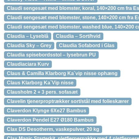
Claudi sengesæt med blomster, koral, 140×200 cm fra E
Claudi sengesæt med blomster, stone, 140×200 cm fra 
Claudi sengesæt med blomster, washed blue, 140×200 c
Claudia – Lyseblå
Claudia – Sort/hvid
Claudia Sky – Grey
Claudia Sofabord i Glas
Claudia spisebordsstol – lysebrun PU
Claudiaciara Kurv
Claus & Camilla Klarborg Ka`vip nisse ophæng
Claus Klarborg Ka`Vip nisse
Clausholm 2 + 3 pers. sofasæt
Clavelin tjenerproptrækker sort/stål med folieskærer
Claverdon Klynge 6Xe27 Bambus
Claverdon Pendel E27 Ø180 Bambus
Clax DS Desotherm, vaskepulver, 20 kg
Clax Magic Starterkit, pletfjernerpakke med 4 pletfjerner