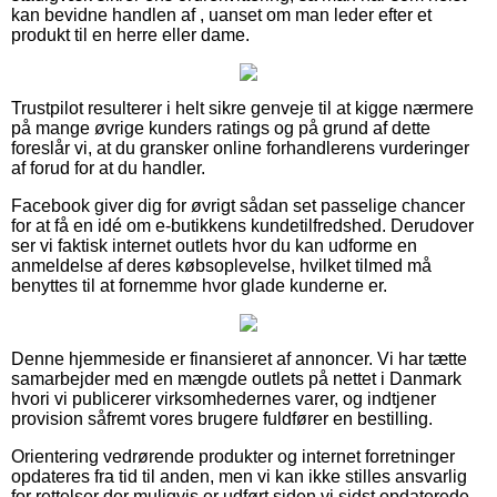
kan bevidne handlen af , uanset om man leder efter et
produkt til en herre eller dame.
Trustpilot resulterer i helt sikre genveje til at kigge nærmere
på mange øvrige kunders ratings og på grund af dette
foreslår vi, at du gransker online forhandlerens vurderinger
af forud for at du handler.
Facebook giver dig for øvrigt sådan set passelige chancer
for at få en idé om e-butikkens kundetilfredshed. Derudover
ser vi faktisk internet outlets hvor du kan udforme en
anmeldelse af deres købsoplevelse, hvilket tilmed må
benyttes til at fornemme hvor glade kunderne er.
Denne hjemmeside er finansieret af annoncer. Vi har tætte
samarbejder med en mængde outlets på nettet i Danmark
hvori vi publicerer virksomhedernes varer, og indtjener
provision såfremt vores brugere fuldfører en bestilling.
Orientering vedrørende produkter og internet forretninger
opdateres fra tid til anden, men vi kan ikke stilles ansvarlig
for rettelser der muligvis er udført siden vi sidst opdaterede