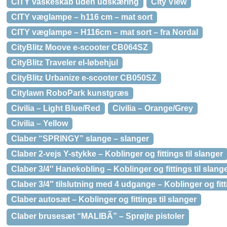
CITY vaskeskab uden udskæring
City View
CITY væglampe – h116 cm – mat sort
CITY væglampe – H116cm – mat sort – fra Nordal
CityBlitz Moove e-scooter CB064SZ
CityBlitz Traveler el-løbehjul
CityBlitz Urbanize e-scooter CB050SZ
Citylawn RoboPark kunstgræs
Civilia – Light Blue/Red
Civilia – Orange/Grey
Civilia – Yellow
Claber “SPRINGY” slange – slanger
Claber 2-vejs Y-stykke – Koblinger og fittings til slanger
Claber 3/4″ Hanekobling – Koblinger og fittings til slang
Claber 3/4″ tilslutning med 4 udgange – Koblinger og fitti
Claber autosæt – Koblinger og fittings til slanger
Claber brusesæt “MALIBÃ” – Sprøjte pistoler