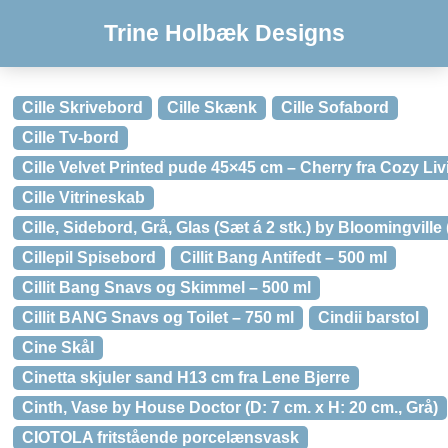
Trine Holbæk Designs
Cille Skrivebord
Cille Skænk
Cille Sofabord
Cille Tv-bord
Cille Velvet Printed pude 45×45 cm – Cherry fra Cozy Liv
Cille Vitrineskab
Cille, Sidebord, Grå, Glas (Sæt á 2 stk.) by Bloomingville 
Cillepil Spisebord
Cillit Bang Antifedt – 500 ml
Cillit Bang Snavs og Skimmel – 500 ml
Cillit BANG Snavs og Toilet – 750 ml
Cindii barstol
Cine Skål
Cinetta skjuler sand H13 cm fra Lene Bjerre
Cinth, Vase by House Doctor (D: 7 cm. x H: 20 cm., Grå)
CIOTOLA fritstående porcelænsvask