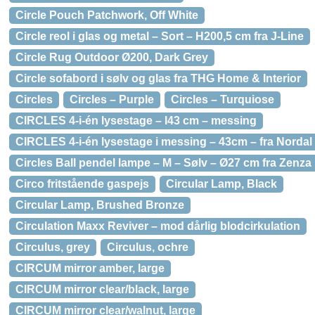
Circle Pouch Patchwork, Off White
Circle reol i glas og metal – Sort – H200,5 cm fra J-Line
Circle Rug Outdoor Ø200, Dark Grey
Circle sofabord i sølv og glas fra THG Home & Interior
Circles
Circles – Purple
Circles – Turquiose
CIRCLES 4-i-én lysestage – l43 cm – messing
CIRCLES 4-i-én lysestage i messing – 43cm – fra Nordal
Circles Ball pendel lampe – M – Sølv – Ø27 cm fra Zenza
Circo fritstående gaspejs
Circular Lamp, Black
Circular Lamp, Brushed Bronze
Circulation Maxx Reviver – mod dårlig blodcirkulation
Circulus, grey
Circulus, ochre
CIRCUM mirror amber, large
CIRCUM mirror clear/black, large
CIRCUM mirror clear/walnut, large