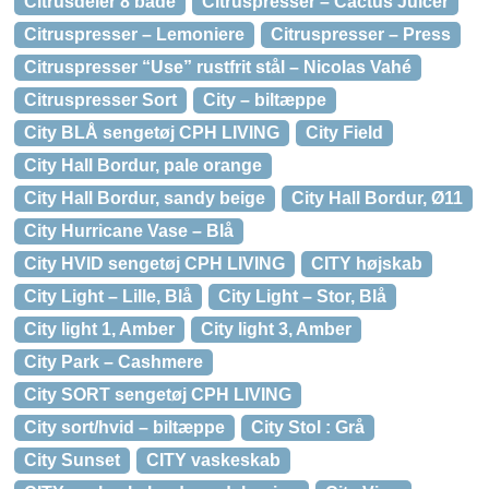
Citrusdeler 8 både
Citruspresser – Cactus Juicer
Citruspresser – Lemoniere
Citruspresser – Press
Citruspresser “Use” rustfrit stål – Nicolas Vahé
Citruspresser Sort
City – biltæppe
City BLÅ sengetøj CPH LIVING
City Field
City Hall Bordur, pale orange
City Hall Bordur, sandy beige
City Hall Bordur, Ø11
City Hurricane Vase – Blå
City HVID sengetøj CPH LIVING
CITY højskab
City Light – Lille, Blå
City Light – Stor, Blå
City light 1, Amber
City light 3, Amber
City Park – Cashmere
City SORT sengetøj CPH LIVING
City sort/hvid – biltæppe
City Stol : Grå
City Sunset
CITY vaskeskab