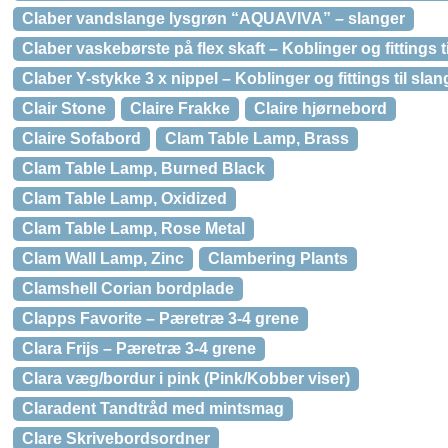
Claber vandslange lysgrøn “AQUAVIVA” – slanger
Claber vaskebørste på flex skaft – Koblinger og fittings t
Claber Y-stykke 3 x nippel – Koblinger og fittings til slan
Clair Stone
Claire Frakke
Claire hjørnebord
Claire Sofabord
Clam Table Lamp, Brass
Clam Table Lamp, Burned Black
Clam Table Lamp, Oxidized
Clam Table Lamp, Rose Metal
Clam Wall Lamp, Zinc
Clambering Plants
Clamshell Corian bordplade
Clapps Favorite – Pæretræ 3-4 grene
Clara Frijs – Pæretræ 3-4 grene
Clara væg/bordur i pink (Pink/Kobber viser)
Claradent Tandtråd med mintsmag
Clare Skrivebordsordner