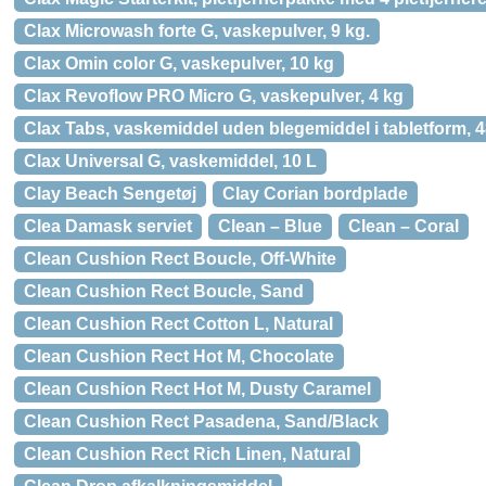
Clax Microwash forte G, vaskepulver, 9 kg.
Clax Omin color G, vaskepulver, 10 kg
Clax Revoflow PRO Micro G, vaskepulver, 4 kg
Clax Tabs, vaskemiddel uden blegemiddel i tabletform, 4
Clax Universal G, vaskemiddel, 10 L
Clay Beach Sengetøj
Clay Corian bordplade
Clea Damask serviet
Clean – Blue
Clean – Coral
Clean Cushion Rect Boucle, Off-White
Clean Cushion Rect Boucle, Sand
Clean Cushion Rect Cotton L, Natural
Clean Cushion Rect Hot M, Chocolate
Clean Cushion Rect Hot M, Dusty Caramel
Clean Cushion Rect Pasadena, Sand/Black
Clean Cushion Rect Rich Linen, Natural