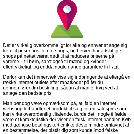
Det er virkelig overkommeligt for alle og enhver at søge sig
frem til priser hos flere e-shops, og herved har adskillige
shops på nettet været nødt til at reducere priserne på
varerne – til børn, samt også til mænd og kvinder –
eftertrykkeligt, og endda nogle gange garantere fri fragt.
Derfor kan det immervæk vise sig indbringende at eftergå en
række internet outlets efter rabatkoder på før du
gennemfører din bestilling, sådan at man er tryg ved at
antage den bedste pris.
Man bør dog være opmærksom på, at ifald en internet
webshop forhandler et produkt til salg for en salgspris som
kan virke overordentlig tiltalende, burde det i nogle tilfælde
være et karakteristika der viser en falsk internet handler. Køb
med gængse betalingskort er ikke desto mindre omfavnet af
en bestemmelse, der bistår dig som kunde imod falske