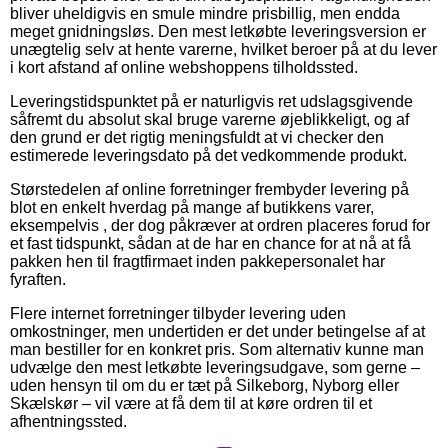
bliver uheldigvis en smule mindre prisbillig, men endda
meget gnidningsløs. Den mest letkøbte leveringsversion er
unægtelig selv at hente varerne, hvilket beroer på at du lever
i kort afstand af online webshoppens tilholdssted.
Leveringstidspunktet på er naturligvis ret udslagsgivende
såfremt du absolut skal bruge varerne øjeblikkeligt, og af
den grund er det rigtig meningsfuldt at vi checker den
estimerede leveringsdato på det vedkommende produkt.
Størstedelen af online forretninger frembyder levering på
blot en enkelt hverdag på mange af butikkens varer,
eksempelvis , der dog påkræver at ordren placeres forud for
et fast tidspunkt, sådan at de har en chance for at nå at få
pakken hen til fragtfirmaet inden pakkepersonalet har
fyraften.
Flere internet forretninger tilbyder levering uden
omkostninger, men undertiden er det under betingelse af at
man bestiller for en konkret pris. Som alternativ kunne man
udvælge den mest letkøbte leveringsudgave, som gerne –
uden hensyn til om du er tæt på Silkeborg, Nyborg eller
Skælskør – vil være at få dem til at køre ordren til et
afhentningssted.