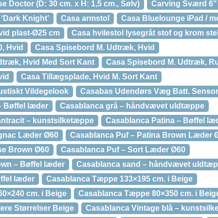
 Doctor (D: 30 cm. x H: 1,5 cm., Sølv)
Carving Sværd 6"
‘Dark Knight’
Casa armstol
Casa Bluelounge iPad / mo
vid plast-Ø25 cm
Casa hvilestol lysegråt stof og krom ste
, Hvid
Casa Spisebord M. Udtræk, Hvid
træk, Hvid Med Sort Kant
Casa Spisebord M. Udtræk, Ru
vid
Casa Tillægsplade, Hvid M. Sort Kant
ustiskt Vildegelook
Casabas Udendørs Væg Batt. Sensor
 Bøffel læder
Casablanca grå – håndvævet uldtæppe
tracit – kunstsilketæppe
Casablanca Patina – Bøffel læ
gnac Læder Ø60
Casablanca Puf – Patina Brown Læder 
se Brown Ø60
Casablanca Puf – Sort Læder Ø60
wn – Bøffel læder
Casablanca sand – håndvævet uldtæ
ffel læder
Casablanca Tæppe 133×195 cm. i Beige
0×240 cm. i Beige
Casablanca Tæppe 80×350 cm. i Beig
re Størrelser Beige
Casablanca Vintage blå – kunstsil