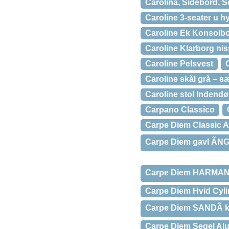
Carolina, Sidebord, S
Caroline 3-seater u h
Caroline Ek Konsolbo
Caroline Klarborg ni
Caroline Pelsvest
Caroline skål grå – sæ
Caroline stol Indendø
Carpano Classico
Carpe Diem Classic 
Carpe Diem gavl ÃNG
Carpe Diem HARMANÃ
Carpe Diem Hvid Cyl
Carpe Diem SANDÃ k
Carpe Diem Segel Al