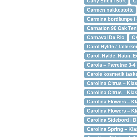
Carly Shelf i Sort
C
Carmen nakkestøtte
Carmina bordlampe i 
Carnation 90 Oak Ten
Carnaval De Rio
CA
Carol Hylde / Tallerke
Carol, Hylde, Natur, E
Carola – Pæretræ 3-4
Carole kosmetik task
Carolina Citrus – Kl
Carolina Citrus – Kla
Carolina Flowers – K
Carolina Flowers – Kl
Carolina Sidebord i
Carolina Spring – Kla