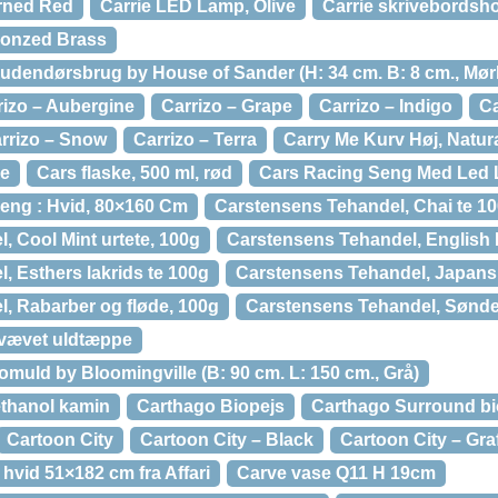
rned Red
Carrie LED Lamp, Olive
Carrie skrivebordsho
ronzed Brass
l udendørsbrug by House of Sander (H: 34 cm. B: 8 cm., Mør
rizo – Aubergine
Carrizo – Grape
Carrizo – Indigo
Ca
rrizo – Snow
Carrizo – Terra
Carry Me Kurv Høj, Natur
pe
Cars flaske, 500 ml, rød
Cars Racing Seng Med Led L
seng : Hvid, 80×160 Cm
Carstensens Tehandel, Chai te 1
, Cool Mint urtete, 100g
Carstensens Tehandel, English 
, Esthers lakrids te 100g
Carstensens Tehandel, Japans
, Rabarber og fløde, 100g
Carstensens Tehandel, Sønde
dvævet uldtæppe
omuld by Bloomingville (B: 90 cm. L: 150 cm., Grå)
 ethanol kamin
Carthago Biopejs
Carthago Surround bi
Cartoon City
Cartoon City – Black
Cartoon City – Graff
 hvid 51×182 cm fra Affari
Carve vase Q11 H 19cm