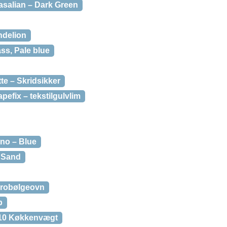
asalian – Dark Green
ndelion
ss, Pale blue
e – Skridsikker
pefix – tekstilgulvlim
no – Blue
 Sand
robølgeovn
b
10 Køkkenvægt