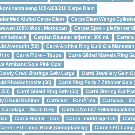
kontinentalseng 105×200/210 Carpe Diem
nder Med Alufod Carpe Diem
Carpe Diem Wenge Cylinde
dwowen 100% Wool, Moroccan
Carpet Spot – pletfjerner t
 white/black
Carplan Bluestar isfjerner 300 ml.
Carrara
ld Aventurin (50)
Carré Archive Ring Guld Grå Månesten 
/ ink
Carré Fibre – Taupe
Carré Gilded Marvels Ring Gu
ive Armbånd Sølv Pink Opal
Candy Creol Øreringe Sølv Large
Carré Jewellery Gem C
uld Rhodochrosite (50)
Carré Ring Party 7 Zirkoner Sølv 
 (50)
Carré Shield Ring Sølv (54)
Carré Ørering Ear Par
ty 5 Guld Rubiner
Carreaux – FantÃ´me
Carreaux – M
Carrelage – Warm Grey
Carrera No 657 Køkkenmaskine
 Oak
Carrie Holder – Oak
Carrie i mørkt ege træ
Carri
Carrie LED Lamp, Black (Genopladelig)
Carrie LED Lamp