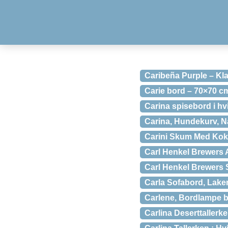
Caribeña Purple – Kla
Carie bord – 70×70 c
Carina spisebord i h
Carina, Hundekurv, Na
Carini Skum Med Koko
Carl Henkel Brewers A
Carl Henkel Brewers 
Carla Sofabord, Laker
Carlene, Bordlampe by
Carlina Deserttallerke