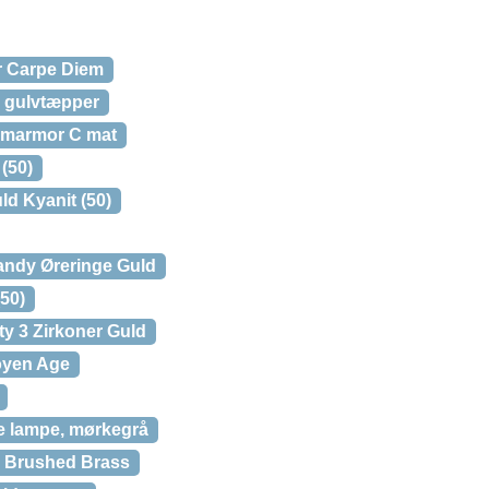
r Carpe Diem
il gulvtæpper
 marmor C mat
(50)
ld Kyanit (50)
andy Øreringe Guld
(50)
ty 3 Zirkoner Guld
oyen Age
e lampe, mørkegrå
, Brushed Brass