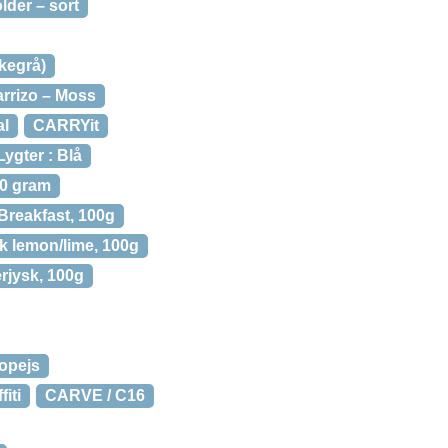
lder – sort
kegrå)
rrizo – Moss
al
CARRYit
ygter : Blå
00 gram
Breakfast, 100g
k lemon/lime, 100g
rjysk, 100g
opejs
iti
CARVE / C16