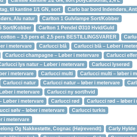
id
Carlisle kantine 1/2 GN, sort polycarbonat, 2,4 L
ag, til kantine 1/1 GN, sort
Carlo bar bord Indendørs, Ant
ndørs, Alu natur
Carlton 1 Gulvlampe Sort/Kobber
5 Sort/Kobber
Carlton 1 Pendel Ø310 Hvid/Guld
 cotton – 3,5 pers el. 2,5 pers BESTILLINGSVARER
Carlu
ber i metervare
Carlucci blå
Carlucci blå – Løber i mete
Carlucci champagne – Løber i metervare
Carlucci elf
Carlucci lys natur – Løber i metervare
Carlucci lyserød
ber i metervare
Carlucci multi
Carlucci multi – løber i 
Carlucci natur
Carlucci natur – løber i metervare
Carl
 Løber i metervare
Carlucci ny sort/hvid
 – Løber i metervare
Carlucci rød
Carlucci rød – løber i
ucci sølv – løber i metervare
Carlucci turkis
r i metervare
iselong Og Nakkestøtte, Cognac (Højrevendt)
Carly Hylde 