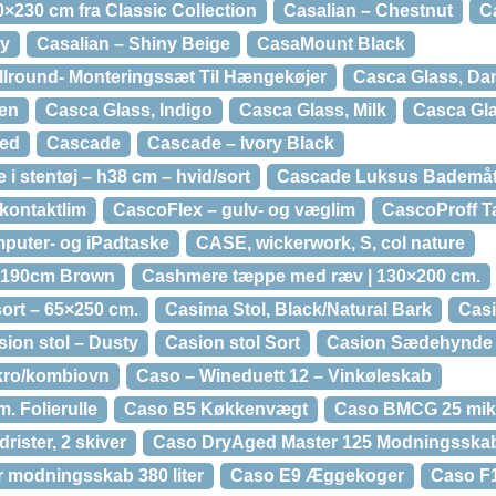
×230 cm fra Classic Collection
Casalian – Chestnut
C
ey
Casalian – Shiny Beige
CasaMount Black
lround- Monteringssæt Til Hængekøjer
Casca Glass, Da
een
Casca Glass, Indigo
Casca Glass, Milk
Casca Gla
red
Cascade
Cascade – Ivory Black
 stentøj – h38 cm – hvid/sort
Cascade Luksus Bademått
kontaktlim
CascoFlex – gulv- og væglim
CascoProff Ta
puter- og iPadtaske
CASE, wickerwork, S, col nature
0x190cm Brown
Cashmere tæppe med ræv | 130×200 cm.
ort – 65×250 cm.
Casima Stol, Black/Natural Bark
Casi
sion stol – Dusty
Casion stol Sort
Casion Sædehynde
kro/kombiovn
Caso – Wineduett 12 – Vinkøleskab
. Folierulle
Caso B5 Køkkenvægt
Caso BMCG 25 mik
rister, 2 skiver
Caso DryAged Master 125 Modningsska
 modningsskab 380 liter
Caso E9 Æggekoger
Caso F