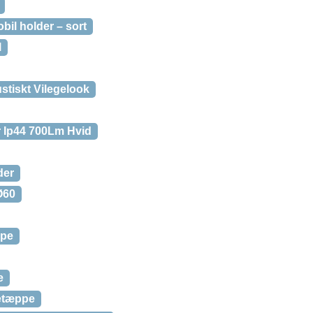
bil holder – sort
l
stiskt Vilegelook
 Ip44 700Lm Hvid
der
Ø60
ppe
e
ketæppe