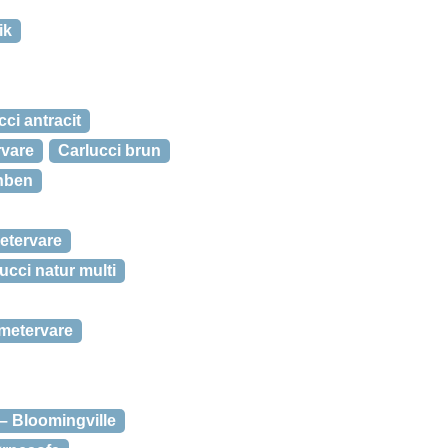
ik
cci antracit
rvare
Carlucci brun
enben
metervare
ucci natur multi
 metervare
– Bloomingville