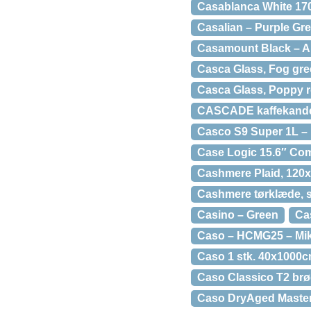
Casablanca White 170
Casalian – Purple Gr
Casamount Black – Al
Casca Glass, Fog gr
Casca Glass, Poppy 
CASCADE kaffekande i
Casco S9 Super 1L – 
Case Logic 15.6″ Com
Cashmere Plaid, 12
Cashmere tørklæde, s
Casino – Green
Ca
Caso – HCMG25 – Mi
Caso 1 stk. 40x1000cm
Caso Classico T2 brød
Caso DryAged Master