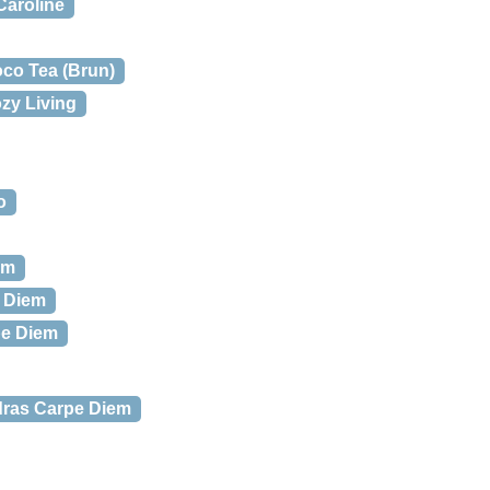
Caroline
co Tea (Brun)
zy Living
o
em
 Diem
pe Diem
ras Carpe Diem