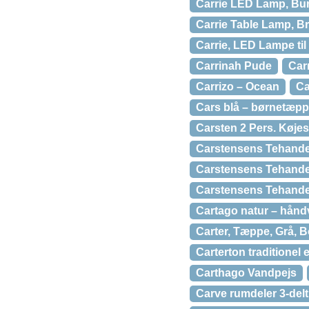
Carrie LED Lamp, Bu
Carrie Table Lamp, B
Carrie, LED Lampe ti
Carrinah Pude
Car
Carrizo – Ocean
Ca
Cars blå – børnetæp
Carsten 2 Pers. Køje
Carstensens Tehandel
Carstensens Tehandel
Carstensens Tehandel
Cartago natur – hån
Carter, Tæppe, Grå, B
Carterton traditionel
Carthago Vandpejs
Carve rumdeler 3-delt