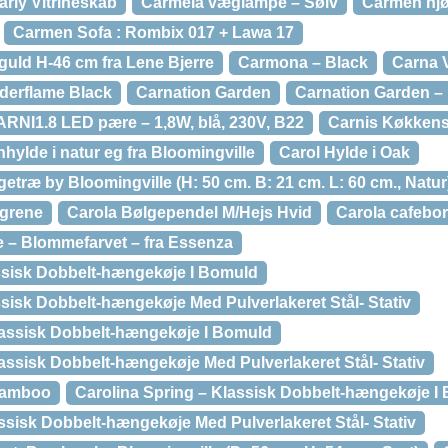
arly Vitrineskab
Carmela væglampe – Sølv
Carmen hjø
Carmen Sofa : Rombix 017 + Lawa 17
guld H-46 cm fra Lene Bjerre
Carmona – Black
Carna
derflame Black
Carnation Garden
Carnation Garden –
RNI1.8 LED pære – 1,8W, blå, 230V, B22
Carnis Køkkens
nhylde i natur eg fra Bloomingville
Carol Hylde i Oak
getræ by Bloomingville (H: 50 cm. B: 21 cm. L: 60 cm., Natur
 grene
Carola Bølgependel M/Hejs Hvid
Carola cafebo
e – Blommefarvet – fra Essenza
assisk Dobbelt-hængekøje I Bomuld
ssisk Dobbelt-hængekøje Med Pulverlakeret Stål- Stativ
lassisk Dobbelt-hængekøje I Bomuld
assisk Dobbelt-hængekøje Med Pulverlakeret Stål- Stativ
 Bamboo
Carolina Spring – Klassisk Dobbelt-hængekøje I
ssisk Dobbelt-hængekøje Med Pulverlakeret Stål- Stativ