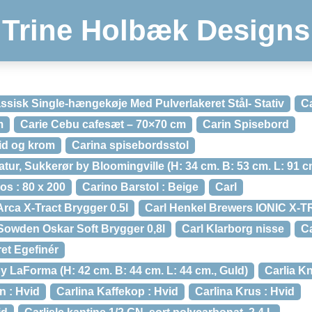
Trine Holbæk Designs
ssisk Single-hængekøje Med Pulverlakeret Stål- Stativ
Ca
m
Carie Cebu cafesæt – 70×70 cm
Carin Spisebord
vid og krom
Carina spisebordsstol
tur, Sukkerør by Bloomingville (H: 34 cm. B: 53 cm. L: 91 cm
s : 80 x 200
Carino Barstol : Beige
Carl
rca X-Tract Brygger 0.5l
Carl Henkel Brewers IONIC X
Sowden Oskar Soft Brygger 0,8l
Carl Klarborg nisse
C
et Egefinér
 LaForma (H: 42 cm. B: 44 cm. L: 44 cm., Guld)
Carlia 
n : Hvid
Carlina Kaffekop : Hvid
Carlina Krus : Hvid