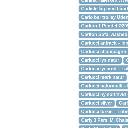
Carlina Tallerken : Hv
Carlisle låg med håndt
Carlo bar trolley Ude
Carlton 1 Pendel Ø20
Carlton Sofa, washed
Carlucci antracit – lø
Carlucci champagne
Carlucci lys natur
Carlucci lyserød – Lø
Carlucci mørk natur
Carlucci naturmulti –
Carlucci ny sort/hvid
Carlucci silver
Carl
Carlucci turkis – Løbe
Carly 3 Pers. M. Cha