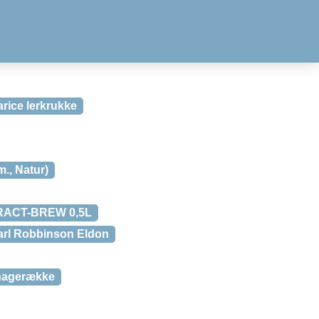
rice lerkrukke
., Natur)
-TRACT-BREW 0,5L
arl Robbinson Eldon
Knagerække