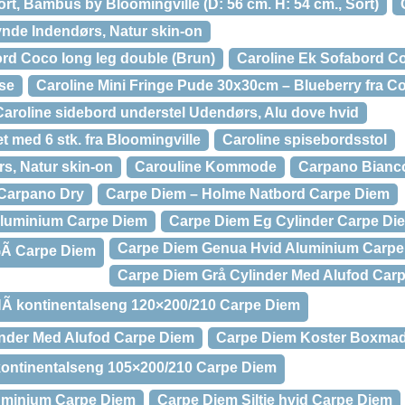
ort, Bambus by Bloomingville (D: 56 cm. H: 54 cm., Sort)
ynde Indendørs, Natur skin-on
rd Coco long leg double (Brun)
Caroline Ek Sofabord Co
sse
Caroline Mini Fringe Pude 30x30cm – Blueberry fra Co
Caroline sidebord understel Udendørs, Alu dove hvid
t med 6 stk. fra Bloomingville
Caroline spisebordsstol
rs, Natur skin-on
Carouline Kommode
Carpano Bianc
Carpano Dry
Carpe Diem – Holme Natbord Carpe Diem
Aluminium Carpe Diem
Carpe Diem Eg Cylinder Carpe Di
Carpe Diem Genua Hvid Aluminium Carpe
Ã Carpe Diem
Carpe Diem Grå Cylinder Med Alufod Car
 kontinentalseng 120×200/210 Carpe Diem
inder Med Alufod Carpe Diem
Carpe Diem Koster Boxmad
ontinentalseng 105×200/210 Carpe Diem
uminium Carpe Diem
Carpe Diem Siltje hvid Carpe Diem