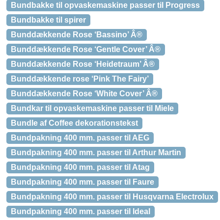
Bundbakke til opvaskemaskine passer til Progress
Bundbakke til spirer
Bunddækkende Rose ‘Bassino’ Â®
Bunddækkende Rose ‘Gentle Cover’ Â®
Bunddækkende Rose ‘Heidetraum’ Â®
Bunddækkende rose ‘Pink The Fairy’
Bunddækkende Rose ‘White Cover’ Â®
Bundkar til opvaskemaskine passer til Miele
Bundle af Coffee dekorationstekst
Bundpakning 400 mm. passer til AEG
Bundpakning 400 mm. passer til Arthur Martin
Bundpakning 400 mm. passer til Atag
Bundpakning 400 mm. passer til Faure
Bundpakning 400 mm. passer til Husqvarna Electrolux
Bundpakning 400 mm. passer til Ideal