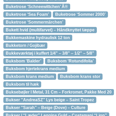
Buketrose ‘Schneewittchen’ Â®
Buketrose ‘Sea Foam’
Buketrose ‘Sommer 2000’
Buketrose ‘Sommermärchen’
Bukett hvid (multifarvet) – Håndknyttet tæppe
Bukkemaskine hydraulisk 12 ton
Bukketorn / Gojibær
Bukkeværktøj i kuffert 1/4" – 3/8" – 1/2" – 5/8"
Buksbom ‘Balder’
Buksbom ‘Rotundifolia’
Buksbom hjertekrans medium
Buksbom krans medium
Buksbom krans stor
Buksbom til hæk
Buksebøjler I Metal, 31 Cm – Forkromet, Pakke Med 20
Bukser “AndreaSZ” Lys beige – Saint Tropez
Bukser “Sarah” – Beige (Dove) – Culture
Bukser / “Læder” Leggins Guld – Costamani “Lion”