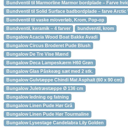
Bundventil til Marmorline Marmor bordplade – Farve hvi
Bundventil til Solid Surface badbordplade – farve Arctic
Bundventil til vaske m/overløb, Krom, Pop-op
Bundventil, keramik – 4 farver
bundventil, krom
Bungalow Acacia Wood Boat Bakke Avadi
Bungalow Circus Broderet Pude Blush
Bungalow De Tre Vise Mænd
Bungalow Deca Lampeskærm H60 Grøn
Bungalow Glas Påskeæg sæt med 2 stk.
Bungalow Gulvtæppe Chindi Mat Asphalt (60 x 90 cm)
Bungalow Juletræstæppe Ø 136 cm
Bungalow ledning og fatning
Bungalow Linen Pude Hør Grå
Bungalow Linen Pude Hør Tourmaline
Bungalow Lysestage Candelabra Lily Golden