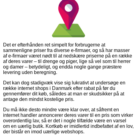
Det er efterhånden ret simpelt for forbrugerne at
sammenligne priser fra diverse e-firmaer, og så har masser
af e-firmaer været nødt til at nedskære priserne på en række
af deres varer – til drenge og piger, lige så vel som til herrer
og damer – betydeligt, og endda nogle gange præstere
levering uden beregning.
Det kan dog stadigvæk vise sig lukrativt at undersøge en
række internet shops i Danmark efter rabat på før du
gennemfører dit køb, således at man er skudsikker på at
antage den mindst kostelige pris.
Du må ikke desto mindre være klar over, at såfremt en
internet handler annoncerer deres varer til en pris som virker
overordentlig lav, så er det i nogle tilfælde være en varsel
om en uærlig butik. Kortkøb er imidlertid indbefattet af en lov,
der bistår en imod uærlige webshops.