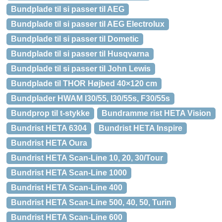
Bundplade til si passer til AEG
Bundplade til si passer til AEG Electrolux
Bundplade til si passer til Dometic
Bundplade til si passer til Husqvarna
Bundplade til si passer til John Lewis
Bundplade til THOR Højbed 40×120 cm
Bundplader HWAM I30/55, I30/55s, F30/55s
Bundprop til t-stykke
Bundramme rist HETA Vision
Bundrist HETA 6304
Bundrist HETA Inspire
Bundrist HETA Oura
Bundrist HETA Scan-Line 10, 20, 30/Tour
Bundrist HETA Scan-Line 1000
Bundrist HETA Scan-Line 400
Bundrist HETA Scan-Line 500, 40, 50, Turin
Bundrist HETA Scan-Line 600