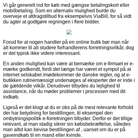
Vi går generelt ind for køb med gængse betalingskort eller
mobilbetaling. Som en alternativ mulighed burde du
overveje et afdragstilbud fra eksempelvis ViaBill, for så vidt
du agter at godtgøre regningen i flere bidder.
Forud for at nogen handler på en online butik bør man når
alt kommer til alt studere forhandlerens forretningsvilkår, dog
er det typisk ikke videre interessant.
En anden mulighed kan være at bemærke om e-firmaet er e-
mærke godkendt, fordi det længe har været et sympol på at
internet selskabet imødekommer de danske regler, og at e-
butikken rutinemæssigt undersøges af eksperter der er inde i
de gældende vilkår. Derudover tilbydes du lejlighed til
assistance, når du møder problemer i processen med dit
indkøb.
Ligeså er det klogt at du er obs på de mest relevante forhold
der har betydning for bestillingen, til eksempel den
ombytningspolitik e-forretningen tilbyder. Derfor er det tillige
relevant, at man stadig sikrer sin købsbekræftelse, således
man altid kan bevise bestillingen af , uanset om du er på
gaveindkøb til en mand eller kvinde.