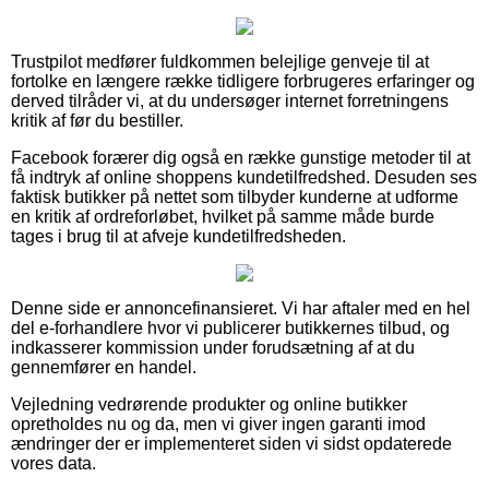
Trustpilot medfører fuldkommen belejlige genveje til at
fortolke en længere række tidligere forbrugeres erfaringer og
derved tilråder vi, at du undersøger internet forretningens
kritik af før du bestiller.
Facebook forærer dig også en række gunstige metoder til at
få indtryk af online shoppens kundetilfredshed. Desuden ses
faktisk butikker på nettet som tilbyder kunderne at udforme
en kritik af ordreforløbet, hvilket på samme måde burde
tages i brug til at afveje kundetilfredsheden.
Denne side er annoncefinansieret. Vi har aftaler med en hel
del e-forhandlere hvor vi publicerer butikkernes tilbud, og
indkasserer kommission under forudsætning af at du
gennemfører en handel.
Vejledning vedrørende produkter og online butikker
opretholdes nu og da, men vi giver ingen garanti imod
ændringer der er implementeret siden vi sidst opdaterede
vores data.