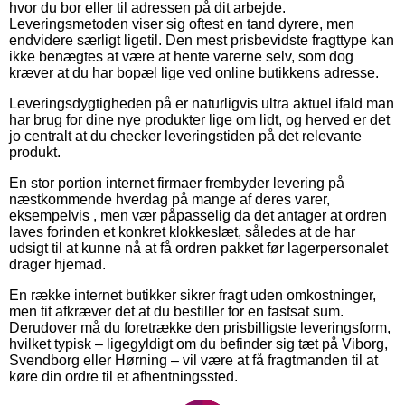
hvor du bor eller til adressen på dit arbejde.
Leveringsmetoden viser sig oftest en tand dyrere, men
endvidere særligt ligetil. Den mest prisbevidste fragttype kan
ikke benægtes at være at hente varerne selv, som dog
kræver at du har bopæl lige ved online butikkens adresse.
Leveringsdygtigheden på er naturligvis ultra aktuel ifald man
har brug for dine nye produkter lige om lidt, og herved er det
jo centralt at du checker leveringstiden på det relevante
produkt.
En stor portion internet firmaer frembyder levering på
næstkommende hverdag på mange af deres varer,
eksempelvis , men vær påpasselig da det antager at ordren
laves forinden et konkret klokkeslæt, således at de har
udsigt til at kunne nå at få ordren pakket før lagerpersonalet
drager hjemad.
En række internet butikker sikrer fragt uden omkostninger,
men tit afkræver det at du bestiller for en fastsat sum.
Derudover må du foretrække den prisbilligste leveringsform,
hvilket typisk – ligegyldigt om du befinder sig tæt på Viborg,
Svendborg eller Hørning – vil være at få fragtmanden til at
køre din ordre til et afhentningssted.