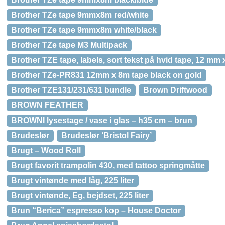
Brother TZe tape 9mmx8m red/white
Brother TZe tape 9mmx8m white/black
Brother TZe tape M3 Multipack
Brother TZE tape, labels, sort tekst på hvid tape, 12 mm 
Brother TZe-PR831 12mm x 8m tape black on gold
Brother TZE131/231/631 bundle
Brown Driftwood
BROWN FEATHER
BROWNI lysestage / vase i glas – h35 cm – brun
Brudeslør
Brudeslør ‘Bristol Fairy’
Brugt – Wood Roll
Brugt favorit trampolin 430, med tattoo springmåtte
Brugt vintønde med låg, 225 liter
Brugt vintønde, Eg, bejdset, 225 liter
Brun “Berica” espresso kop – House Doctor