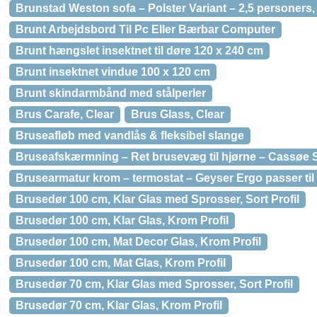
Brunstad Weston sofa – Polster Variant – 2,5 personers
Brunt Arbejdsbord Til Pc Eller Bærbar Computer
Brunt hængslet insektnet til døre 120 x 240 cm
Brunt insektnet vindue 100 x 120 cm
Brunt skindarmbånd med stålperler
Brus Carafe, Clear
Brus Glass, Clear
Bruseafløb med vandlås & fleksibel slange
Bruseafskærmning – Ret brusevæg til hjørne – Cassøe 
Brusearmatur krom – termostat – Geyser Ergo passer til
Brusedør 100 cm, Klar Glas med Sprosser, Sort Profil
Brusedør 100 cm, Klar Glas, Krom Profil
Brusedør 100 cm, Mat Decor Glas, Krom Profil
Brusedør 100 cm, Mat Glas, Krom Profil
Brusedør 70 cm, Klar Glas med Sprosser, Sort Profil
Brusedør 70 cm, Klar Glas, Krom Profil