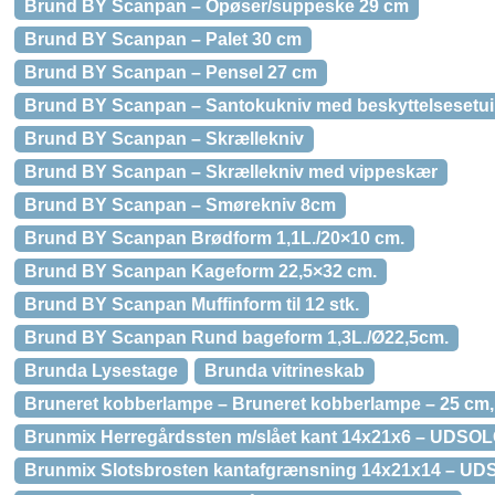
Brund BY Scanpan – Opøser/suppeske 29 cm
Brund BY Scanpan – Palet 30 cm
Brund BY Scanpan – Pensel 27 cm
Brund BY Scanpan – Santokukniv med beskyttelsesetui
Brund BY Scanpan – Skrællekniv
Brund BY Scanpan – Skrællekniv med vippeskær
Brund BY Scanpan – Smørekniv 8cm
Brund BY Scanpan Brødform 1,1L./20×10 cm.
Brund BY Scanpan Kageform 22,5×32 cm.
Brund BY Scanpan Muffinform til 12 stk.
Brund BY Scanpan Rund bageform 1,3L./Ø22,5cm.
Brunda Lysestage
Brunda vitrineskab
Bruneret kobberlampe – Bruneret kobberlampe – 25 cm, 
Brunmix Herregårdssten m/slået kant 14x21x6 – UDSOLGT
Brunmix Slotsbrosten kantafgrænsning 14x21x14 – UDSO