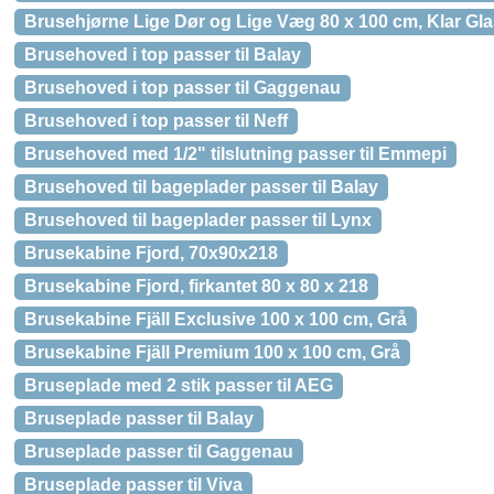
Brusehjørne Lige Dør og Lige Væg 80 x 100 cm, Klar Gla
Brusehoved i top passer til Balay
Brusehoved i top passer til Gaggenau
Brusehoved i top passer til Neff
Brusehoved med 1/2" tilslutning passer til Emmepi
Brusehoved til bageplader passer til Balay
Brusehoved til bageplader passer til Lynx
Brusekabine Fjord, 70x90x218
Brusekabine Fjord, firkantet 80 x 80 x 218
Brusekabine Fjäll Exclusive 100 x 100 cm, Grå
Brusekabine Fjäll Premium 100 x 100 cm, Grå
Bruseplade med 2 stik passer til AEG
Bruseplade passer til Balay
Bruseplade passer til Gaggenau
Bruseplade passer til Viva