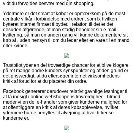
vidt du forvoldes besvær med din shopping.
Ydermere er det smart at køber er opmærksom på de mest
centrale vilkår i forbindelse med ordren, som fx hvilken
bytteret internet firmaet tilbyder. I relation til det er det
desuden afgørende, at man stadig beholder sin e-mail
kvittering, så man en anden gang vil kunne dokumentere sit
køb af , uden hensyn til om du leder efter en vare til en mand
eller kvinde.
Trustpilot yder en del troværdige chancer for at blive klogere
på ret mange andre kunders synspunkter og af den grund er
det prisværdigt, at du eftersøger internet virksomhedens
kritik af forud for at du placerer din ordre.
Facebook genererer derudover relativt gavnlige løsninger til
at få indsigt i online webshoppens troværdighed. Tilmed
møder vi en del e-handler som giver kunderne mulighed for
at offentliggøre en kritik af deres købsoplevelse, hvilket
ydermere burde benyttes til afvejning af hvor tilfredse
kunderne er.