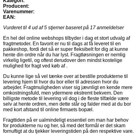
Kategori:
Producent:
Varenummer:
EAN:
Vurderet til
4
ud af 5 stjerner baseret på
17
anmeldelser
En hel del online webshops tilbyder i dag et stort udvalg af
fragtmetoder. En favorit er nu til dags at få leveret til en
pakkeshop, fordi det så er super fleksibelt for dig at kunne
hente din ordre når du har lyst. Fragtløsningen er nemlig
virkelig ligetil, og oftest derudover den mindst kostelige
mulighed for fragt ved køb af .
Du kunne lige så vel tænke over at bestille produkterne til
levering hjem til hvor du bor eller til adressen hvor du
arbejder. Fragtmuligheden viser sig jævnligt en kende mere
omkostningsfuld, men ydermere ekstremt bekvem. Den
billigste metode til levering vil dog i de fleste tilfælde være
selv at hente ordren, men dette står og falder med at du bor
med kort afstand til online firmaets bopæl.
Fragttiden på er ualmindeligt essentiel om man har behov
for produkterne nu og her, så med det formål er det skam
fornuftigt at du tjekker leveringstiden på den respektive vare.