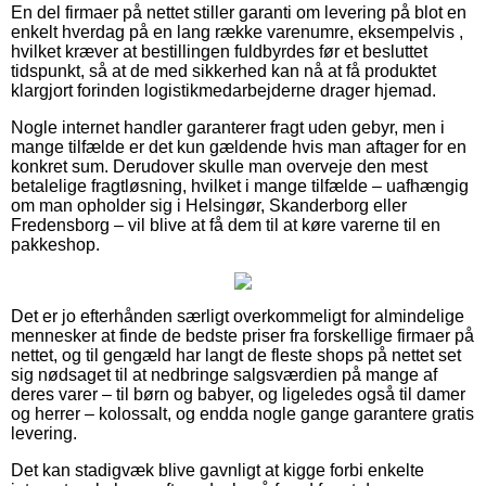
En del firmaer på nettet stiller garanti om levering på blot en
enkelt hverdag på en lang række varenumre, eksempelvis ,
hvilket kræver at bestillingen fuldbyrdes før et besluttet
tidspunkt, så at de med sikkerhed kan nå at få produktet
klargjort forinden logistikmedarbejderne drager hjemad.
Nogle internet handler garanterer fragt uden gebyr, men i
mange tilfælde er det kun gældende hvis man aftager for en
konkret sum. Derudover skulle man overveje den mest
betalelige fragtløsning, hvilket i mange tilfælde – uafhængig
om man opholder sig i Helsingør, Skanderborg eller
Fredensborg – vil blive at få dem til at køre varerne til en
pakkeshop.
Det er jo efterhånden særligt overkommeligt for almindelige
mennesker at finde de bedste priser fra forskellige firmaer på
nettet, og til gengæld har langt de fleste shops på nettet set
sig nødsaget til at nedbringe salgsværdien på mange af
deres varer – til børn og babyer, og ligeledes også til damer
og herrer – kolossalt, og endda nogle gange garantere gratis
levering.
Det kan stadigvæk blive gavnligt at kigge forbi enkelte