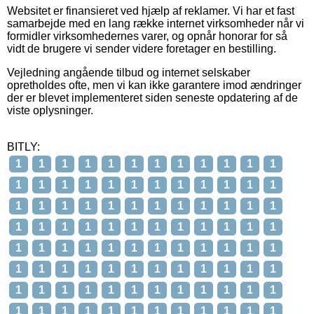
Websitet er finansieret ved hjælp af reklamer. Vi har et fast
samarbejde med en lang række internet virksomheder når vi
formidler virksomhedernes varer, og opnår honorar for så
vidt de brugere vi sender videre foretager en bestilling.
Vejledning angående tilbud og internet selskaber
opretholdes ofte, men vi kan ikke garantere imod ændringer
der er blevet implementeret siden seneste opdatering af de
viste oplysninger.
BITLY:
1
1
1
1
1
1
1
1
1
1
1
1
1
1
1
1
1
1
1
1
1
1
1
1
1
1
1
1
1
1
1
1
1
1
1
1
1
1
1
1
1
1
1
1
1
1
1
1
1
1
1
1
1
1
1
1
1
1
1
1
1
1
1
1
1
1
1
1
1
1
1
1
1
1
1
1
1
1
1
1
1
1
1
1
1
1
1
1
1
1
1
1
1
1
1
1