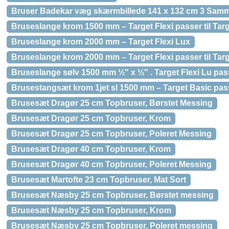
Bruser Badekar væg skærmbillede 141 x 132 cm 3 Samm
Bruseslange krom 1500 mm – Target Flexi passer til Tar
Bruseslange krom 2000 mm – Target Flexi Lux
Bruseslange krom 2000 mm – Target Flexi passer til Tar
Bruseslange sølv 1500 mm ½" x ½" . Target Flexi Lu passe
Brusestangsæt krom 1jet sl 1500 mm – Target Basic passe
Brusesæt Dragør 25 cm Topbruser, Børstet Messing
Brusesæt Dragør 25 cm Topbruser, Krom
Brusesæt Dragør 25 cm Topbruser, Poleret Messing
Brusesæt Dragør 40 cm Topbruser, Krom
Brusesæt Dragør 40 cm Topbruser, Poleret Messing
Brusesæt Martofte 23 cm Topbruser, Mat Sort
Brusesæt Næsby 25 cm Topbruser, Børstet messing
Brusesæt Næsby 25 cm Topbruser, Krom
Brusesæt Næsby 25 cm Topbruser, Poleret messing