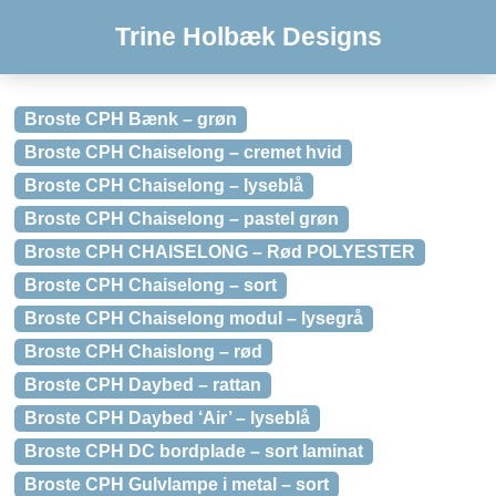
Trine Holbæk Designs
Broste CPH Bænk – grøn
Broste CPH Chaiselong – cremet hvid
Broste CPH Chaiselong – lyseblå
Broste CPH Chaiselong – pastel grøn
Broste CPH CHAISELONG – Rød POLYESTER
Broste CPH Chaiselong – sort
Broste CPH Chaiselong modul – lysegrå
Broste CPH Chaislong – rød
Broste CPH Daybed – rattan
Broste CPH Daybed ‘Air’ – lyseblå
Broste CPH DC bordplade – sort laminat
Broste CPH Gulvlampe i metal – sort