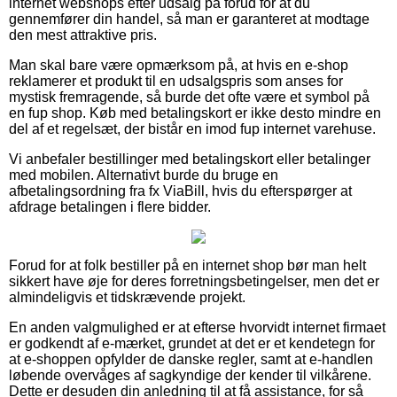
internet webshops efter udsalg på forud for at du
gennemfører din handel, så man er garanteret at modtage
den mest attraktive pris.
Man skal bare være opmærksom på, at hvis en e-shop
reklamerer et produkt til en udsalgspris som anses for
mystisk fremragende, så burde det ofte være et symbol på
en fup shop. Køb med betalingskort er ikke desto mindre en
del af et regelsæt, der bistår en imod fup internet varehuse.
Vi anbefaler bestillinger med betalingskort eller betalinger
med mobilen. Alternativt burde du bruge en
afbetalingsordning fra fx ViaBill, hvis du efterspørger at
afdrage betalingen i flere bidder.
Forud for at folk bestiller på en internet shop bør man helt
sikkert have øje for deres forretningsbetingelser, men det er
almindeligvis et tidskrævende projekt.
En anden valgmulighed er at efterse hvorvidt internet firmaet
er godkendt af e-mærket, grundet at det er et kendetegn for
at e-shoppen opfylder de danske regler, samt at e-handlen
løbende overvåges af sagkyndige der kender til vilkårene.
Dette er desuden din anledning til at få assistance, for så