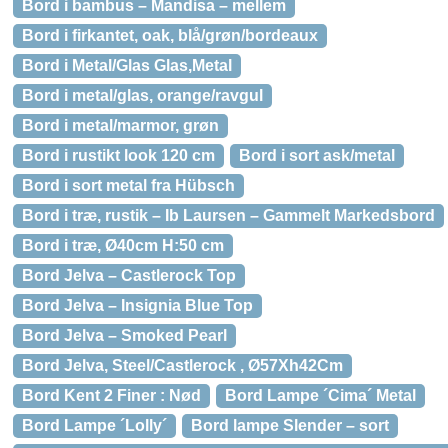
Bord i bambus – Mandisa – mellem
Bord i firkantet, oak, blå/grøn/bordeaux
Bord i Metal/Glas Glas,Metal
Bord i metal/glas, orange/ravgul
Bord i metal/marmor, grøn
Bord i rustikt look 120 cm
Bord i sort ask/metal
Bord i sort metal fra Hübsch
Bord i træ, rustik – Ib Laursen – Gammelt Markedsbord
Bord i træ, Ø40cm H:50 cm
Bord Jelva – Castlerock Top
Bord Jelva – Insignia Blue Top
Bord Jelva – Smoked Pearl
Bord Jelva, Steel/Castlerock , Ø57Xh42Cm
Bord Kent 2 Finer : Nød
Bord Lampe ´Cima´ Metal
Bord Lampe ´Lolly´
Bord lampe Slender – sort