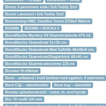
Boom 3-personers sofa i Grå Teddy Stof
Boom Lænestol i Grå Teddy Stof
Boomerang HM2, Serafino Snow 2/Oiled Walnut
BOOMit
BOOMit + ROCKit S
BoosBlocks Mystery Oil Skærebrætsolie 475 ml.
BoosBlocks Skærebræt 51×38 cm.
BoosBlocks Skærebræt Med Saftrille 46x46x6 cm.
BoosBlocks Skærebræt/Slagterblok 46×46 cm.
BoosBlocks Skærebrætscreme 225 ml.
Booster til trillebør
Boot – sofabord i hvid laminat med egeben, 4 størrelser
Boot Clip – støvleholder
Boot tray – dørmåtte
Bootes spisebordsstol – natur, m. sort hynde
Bor 70 cm/Ø 100 mm