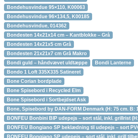
Bondehusvindue 95×110, K00063
Bondehusvindue 96×134,5, K00185
Bondehusvindue, 014362
Bondesten 14x21x14 cm – Kantblokke – Grå
Bondesten 14x21x5 cm Grå
Bondesten 21x21x7 cm Grå Makro
Bondi guld – håndvævet uldtæppe
Bondi Lanterne
Bondo 1 Loft 335X335 Satineret
Bone Corian bordplade
Bone Spisebord i Recycled Elm
Bone Spisebord i Sortbejdset Ask
Bone, Spisebord by DAN-FORM Denmark (H: 75 cm. B: 10
BONFEU Bonbini BIP udepejs – sort stål, inkl. grillrist (
BONFEU Bongiano SP beklædning til udepejs – sort PV
BONFEU Bongiano SP udepejs – sort stål, inkl. grill tilb