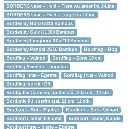
BORDERS vase – Hvid – Flere varianter fra J-Line
BORDERS vase – Hvid – Large fra J-Line
Bordesley Bord Ø210 Bambus
Bordesley Gulv H1390 Bambus
Bordesley Langbord 3Xø210 Bambus
Bordesley Pendel Ø210 Bambus
Bordflag – Bøg
Bordflag – Valnød
Bordflag – Zone 18 cm
Bordflag Aviendo – bøgetræ
Bordflag i træ – Egetræ
Bordflag i træ – Valnød
Bordflag, norsk H35
Bordgaffel Caroline, rustfrit stål, 20,5 cm, 12 stk.
Bordkniv P1, rustfrit stål, 21 cm, 12 stk.
Bordkort – Sut – Egetræ
Bordkort – Sut – Valnød
Bordkort i læder, firkantet
Bordkort i læder, Runde
Bordkort i træ – hjerte – Egetræ