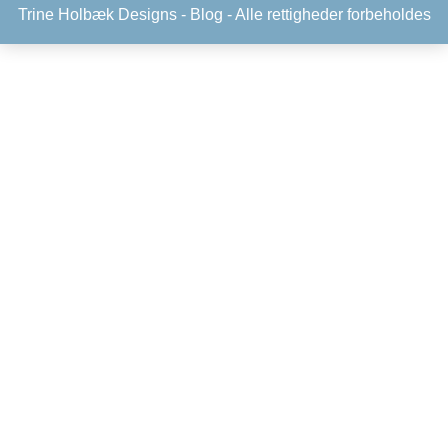
Trine Holbæk Designs -
Blog
- Alle rettigheder forbeholdes