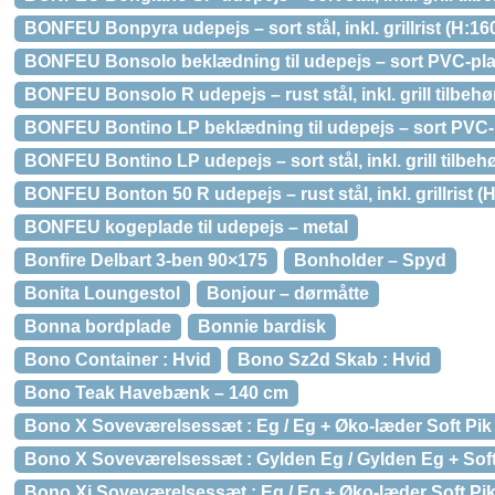
BONFEU Bonpyra udepejs – sort stål, inkl. grillrist (H:16
BONFEU Bonsolo beklædning til udepejs – sort PVC-pla
BONFEU Bonsolo R udepejs – rust stål, inkl. grill tilbehø
BONFEU Bontino LP beklædning til udepejs – sort PVC-
BONFEU Bontino LP udepejs – sort stål, inkl. grill tilbeh
BONFEU Bonton 50 R udepejs – rust stål, inkl. grillrist (
BONFEU kogeplade til udepejs – metal
Bonfire Delbart 3-ben 90×175
Bonholder – Spyd
Bonita Loungestol
Bonjour – dørmåtte
Bonna bordplade
Bonnie bardisk
Bono Container : Hvid
Bono Sz2d Skab : Hvid
Bono Teak Havebænk – 140 cm
Bono X Soveværelsessæt : Eg / Eg + Øko-læder Soft Pik
Bono X Soveværelsessæt : Gylden Eg / Gylden Eg + Soft
Bono Xi Soveværelsessæt : Eg / Eg + Øko-læder Soft Pi