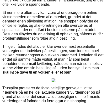
helt sikkert kigge på forhandlerens handelsvilkår, dog er det
ofte ikke videre spændende.
Et nemmere alternativ kan være at undersøge om online
virksomheden er medlem af e-mærket, grundet at det
generelt er en påvisning af at online shoppen opfylder de
officielle regler, og at e-forretningen ofte overværes af
specialister der er indført i bestemmelserne på området.
Desuden tilbydes du anledning til opbakning, såfremt du får
problemstillinger som følge af din bestilling.
Tillige tilrådes det at du er klar over de mest essentielle
vedtægter der indvirker på bestillingen, som for eksempel
hvilken returneringsret e-butikken kører med. I relation til det
er det på samme måde vigtigt, at man når som helst
beholder ens e-mail kvittering, således man når som helst vil
kunne vidne om sin bestilling af , uden hensyn til om man
skal købe gave til en voksen eller et barn.
Trustpilot præsterer de facto belejlige genveje til at se
nærmere på en hel del aktuelle kunders vurderinger og på
grund af dette er det smart, at du besigtiger online firmaets
vurderinger af forinden du færdiggør din shopping.