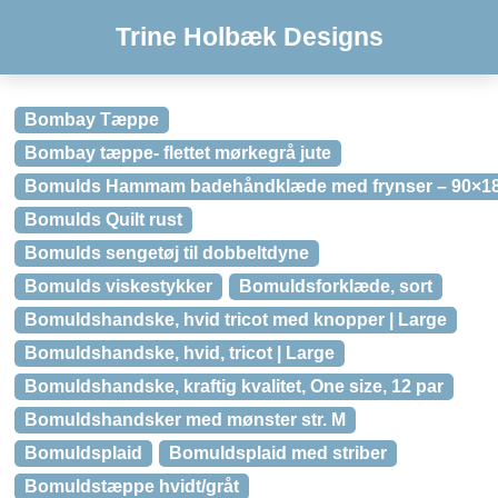
Trine Holbæk Designs
Bombay Tæppe
Bombay tæppe- flettet mørkegrå jute
Bomulds Hammam badehåndklæde med frynser – 90×180
Bomulds Quilt rust
Bomulds sengetøj til dobbeltdyne
Bomulds viskestykker
Bomuldsforklæde, sort
Bomuldshandske, hvid tricot med knopper | Large
Bomuldshandske, hvid, tricot | Large
Bomuldshandske, kraftig kvalitet, One size, 12 par
Bomuldshandsker med mønster str. M
Bomuldsplaid
Bomuldsplaid med striber
Bomuldstæppe hvidt/gråt