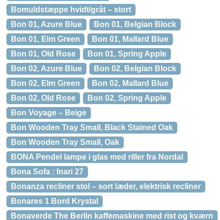
Bomuldstæppe hvidt/gråt – stort
Bon 01, Azure Blue
Bon 01, Belgian Block
Bon 01, Elm Green
Bon 01, Mallard Blue
Bon 01, Old Rose
Bon 01, Spring Apple
Bon 02, Azure Blue
Bon 02, Belgian Block
Bon 02, Elm Green
Bon 02, Mallard Blue
Bon 02, Old Rose
Bon 02, Spring Apple
Bon Voyage – Beige
Bon Wooden Tray Small, Black Stained Oak
Bon Wooden Tray Small, Oak
BONA Pendel lampe i glas med riller fra Nordal
Bona Sofa : Inari 27
Bonanza recliner stol – sort læder, elektrisk recliner
Bonares 1 Bord Krystal
Bonaverde The Berlin kaffemaskine med rist og kværn