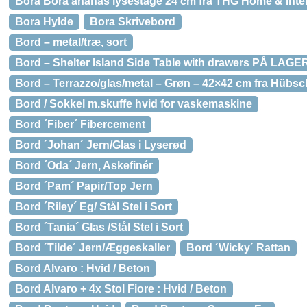
Bora Bora ananas lysestage 24 cm fra THG Home & Inter
Bora Hylde
Bora Skrivebord
Bord – metal/træ, sort
Bord – Shelter Island Side Table with drawers PÅ LAGE
Bord – Terrazzo/glas/metal – Grøn – 42×42 cm fra Hübsc
Bord / Sokkel m.skuffe hvid for vaskemaskine
Bord ´Fiber´ Fibercement
Bord ´Johan´ Jern/Glas i Lyserød
Bord ´Oda´ Jern, Askefinér
Bord ´Pam´ Papir/Top Jern
Bord ´Riley´ Eg/ Stål Stel i Sort
Bord ´Tania´ Glas /Stål Stel i Sort
Bord ´Tilde´ Jern/Æggeskaller
Bord ´Wicky´ Rattan
Bord Alvaro : Hvid / Beton
Bord Alvaro + 4x Stol Fiore : Hvid / Beton