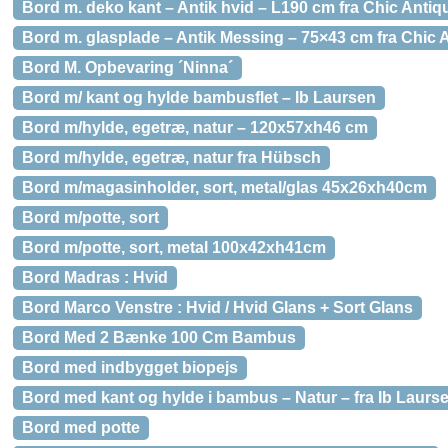
Bord m. deko kant – Antik hvid – L190 cm fra Chic Antiq
Bord m. glasplade – Antik Messing – 75×43 cm fra Chic 
Bord M. Opbevaring ´Ninna´
Bord m/ kant og hylde bambusflet – Ib Laursen
Bord m/hylde, egetræ, natur – 120x57xh46 cm
Bord m/hylde, egetræ, natur fra Hübsch
Bord m/magasinholder, sort, metal/glas 45x26xh40cm
Bord m/potte, sort
Bord m/potte, sort, metal 100x42xh41cm
Bord Madras : Hvid
Bord Marco Venstre : Hvid / Hvid Glans + Sort Glans
Bord Med 2 Bænke 100 Cm Bambus
Bord med indbygget biopejs
Bord med kant og hylde i bambus – Natur – fra Ib Laurs
Bord med potte