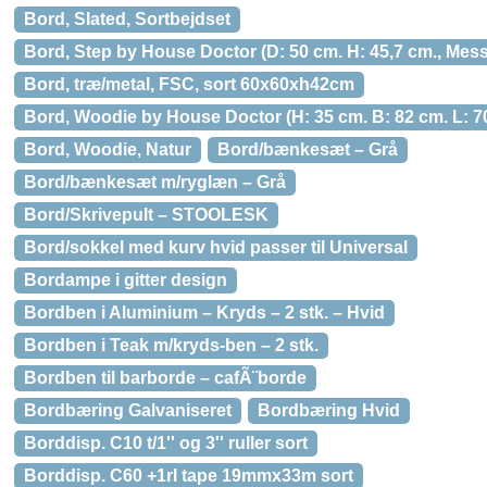
Bord, Slated, Sortbejdset
Bord, Step by House Doctor (D: 50 cm. H: 45,7 cm., Mes
Bord, træ/metal, FSC, sort 60x60xh42cm
Bord, Woodie by House Doctor (H: 35 cm. B: 82 cm. L: 70
Bord, Woodie, Natur
Bord/bænkesæt – Grå
Bord/bænkesæt m/ryglæn – Grå
Bord/Skrivepult – STOOLESK
Bord/sokkel med kurv hvid passer til Universal
Bordampe i gitter design
Bordben i Aluminium – Kryds – 2 stk. – Hvid
Bordben i Teak m/kryds-ben – 2 stk.
Bordben til barborde – cafÃ¨borde
Bordbæring Galvaniseret
Bordbæring Hvid
Borddisp. C10 t/1'' og 3'' ruller sort
Borddisp. C60 +1rl tape 19mmx33m sort