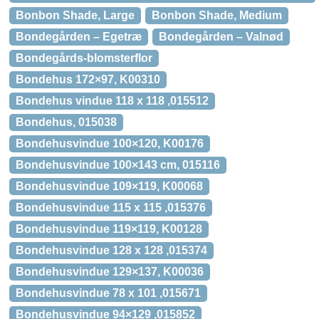
Bonbon Shade, Large
Bonbon Shade, Medium
Bondegården – Egetræ
Bondegården – Valnød
Bondegårds-blomsterflor
Bondehus 172×97, K00310
Bondehus vindue 118 x 118 ,015512
Bondehus, 015038
Bondehusvindue 100×120, K00176
Bondehusvindue 100×143 cm, 015116
Bondehusvindue 109×119, K00068
Bondehusvindue 115 x 115 ,015376
Bondehusvindue 119×119, K00128
Bondehusvindue 128 x 128 ,015374
Bondehusvindue 129×137, K00036
Bondehusvindue 78 x 101 ,015671
Bondehusvindue 94×129 ,015852