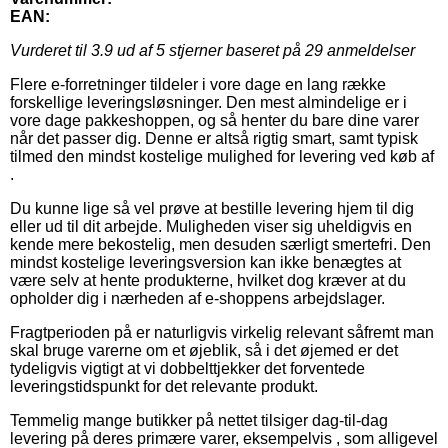
EAN:
Vurderet til
3.9
ud af 5 stjerner baseret på
29
anmeldelser
Flere e-forretninger tildeler i vore dage en lang række
forskellige leveringsløsninger. Den mest almindelige er i
vore dage pakkeshoppen, og så henter du bare dine varer
når det passer dig. Denne er altså rigtig smart, samt typisk
tilmed den mindst kostelige mulighed for levering ved køb af
.
Du kunne lige så vel prøve at bestille levering hjem til dig
eller ud til dit arbejde. Muligheden viser sig uheldigvis en
kende mere bekostelig, men desuden særligt smertefri. Den
mindst kostelige leveringsversion kan ikke benægtes at
være selv at hente produkterne, hvilket dog kræver at du
opholder dig i nærheden af e-shoppens arbejdslager.
Fragtperioden på er naturligvis virkelig relevant såfremt man
skal bruge varerne om et øjeblik, så i det øjemed er det
tydeligvis vigtigt at vi dobbelttjekker det forventede
leveringstidspunkt for det relevante produkt.
Temmelig mange butikker på nettet tilsiger dag-til-dag
levering på deres primære varer, eksempelvis , som alligevel