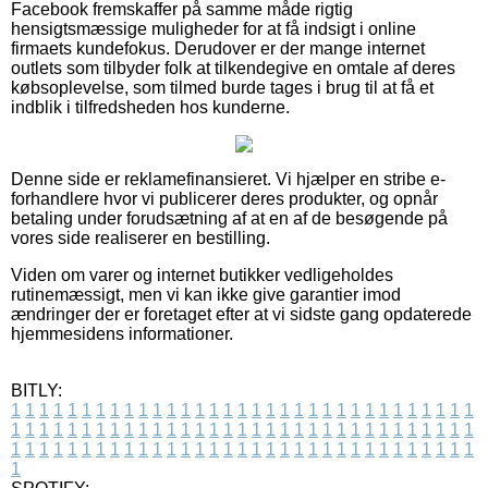
Facebook fremskaffer på samme måde rigtig
hensigtsmæssige muligheder for at få indsigt i online
firmaets kundefokus. Derudover er der mange internet
outlets som tilbyder folk at tilkendegive en omtale af deres
købsoplevelse, som tilmed burde tages i brug til at få et
indblik i tilfredsheden hos kunderne.
Denne side er reklamefinansieret. Vi hjælper en stribe e-
forhandlere hvor vi publicerer deres produkter, og opnår
betaling under forudsætning af at en af de besøgende på
vores side realiserer en bestilling.
Viden om varer og internet butikker vedligeholdes
rutinemæssigt, men vi kan ikke give garantier imod
ændringer der er foretaget efter at vi sidste gang opdaterede
hjemmesidens informationer.
BITLY:
1
1
1
1
1
1
1
1
1
1
1
1
1
1
1
1
1
1
1
1
1
1
1
1
1
1
1
1
1
1
1
1
1
1
1
1
1
1
1
1
1
1
1
1
1
1
1
1
1
1
1
1
1
1
1
1
1
1
1
1
1
1
1
1
1
1
1
1
1
1
1
1
1
1
1
1
1
1
1
1
1
1
1
1
1
1
1
1
1
1
1
1
1
1
1
1
1
1
1
1