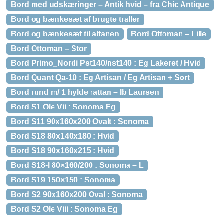
Bord med udskæringer – Antik hvid – fra Chic Antique
Bord og bænkesæt af brugte traller
Bord og bænkesæt til altanen
Bord Ottoman – Lille
Bord Ottoman – Stor
Bord Primo_Nordi Pst140/nst140 : Eg Lakeret / Hvid
Bord Quant Qa-10 : Eg Artisan / Eg Artisan + Sort
Bord rund m/ 1 hylde rattan – Ib Laursen
Bord S1 Ole Vii : Sonoma Eg
Bord S11 90x160x200 Ovalt : Sonoma
Bord S18 80x140x180 : Hvid
Bord S18 90x160x215 : Hvid
Bord S18-l 80×160/200 : Sonoma – L
Bord S19 150×150 : Sonoma
Bord S2 90x160x200 Oval : Sonoma
Bord S2 Ole Viii : Sonoma Eg