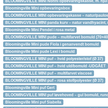
BLOOMINGVILLE MINI Nonni opbevaringskasse, m. hjul –
Bloomingville Mini opbevaringsbox
BLOOMINGVILLE MINI opbevaringskasse – natur/paulown
BLOOMINGVILLE MINI panda kurv – natur vandhyacint, 
Bloomingville Mini Pendel i rosa metal
BLOOMINGVILLE MINI pude – multifarvet bomuld (70×40
Bloomingville Mini pude Fiola i genanvendt bomuld
Bloomingville Mini pude Lexi i bomuld
BLOOMINGVILLE MINI puf – hvid polyester/stof (Ø 37)
BLOOMINGVILLE MINI puf – hvid uld/bomuld -UDGÅET
BLOOMINGVILLE MINI puf – multifarvet viscose
BLOOMINGVILLE MINI puf – rosa stof/polyester (Ø 37)
Bloomingville Mini puf Gert
BLOOMINGVILLE MINI puf løvehoved – gul bomuld, rund
Bloomingville Mini puf Siabella