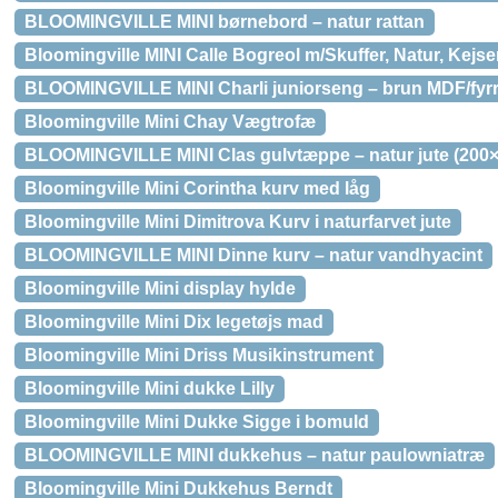
BLOOMINGVILLE MINI børnebord – natur rattan
Bloomingville MINI Calle Bogreol m/Skuffer, Natur, Kejse
BLOOMINGVILLE MINI Charli juniorseng – brun MDF/fyrr
Bloomingville Mini Chay Vægtrofæ
BLOOMINGVILLE MINI Clas gulvtæppe – natur jute (200×
Bloomingville Mini Corintha kurv med låg
Bloomingville Mini Dimitrova Kurv i naturfarvet jute
BLOOMINGVILLE MINI Dinne kurv – natur vandhyacint
Bloomingville Mini display hylde
Bloomingville Mini Dix legetøjs mad
Bloomingville Mini Driss Musikinstrument
Bloomingville Mini dukke Lilly
Bloomingville Mini Dukke Sigge i bomuld
BLOOMINGVILLE MINI dukkehus – natur paulowniatræ
Bloomingville Mini Dukkehus Berndt