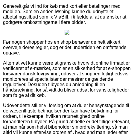
Generelt går vi ind for køb med kort eller betalinger med
mobilen. Som en anden løsning kunne du udnytte et
afbetalingstilbud som fx ViaBill, i tilfælde af at du ønsker at
godtgøre omkostningerne i flere bidder.
Før nogen shopper hos en shop behøver de helt sikkert
overveje deres regler, dog er det undertiden en omfattende
opgave.
Alternativet kunne være at granske hvorvidt online firmaet er
verificeret af e-mærket, som er en sikkerhed for at e-shoppen
forsvarer dansk lovgivning, udover at shoppen lejlighedsvis
monitoreres af specialister der mestrer de gældende
regulativer. Desuden tilbydes du anledning til en
håndsrækning, for så vidt du bliver udsat for vanskeligheder
som følge af dit køb.
Udover dette stiller vi forslag om at du er hensynstagende til
de væsentligste betingelser der kan have betydning for
ordren, til eksempel hvilken returrettighed online
forhandleren tilbyder. På grund af dette er det tillige relevant,
at man når som helst bibeholder sin ordrekvittering, så man
altid vil kunne eftervise ordren af , hvad end man leder efter