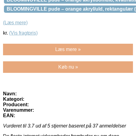
BLOOMINGVILLE pude – orange akryl/uld, rektangulær (
(Læs mere)
kr.
(Vis fragtpris)
Læs mere »
Køb nu »
Navn:
Kategori:
Producent:
Varenummer:
EAN:
Vurderet til
3.7
ud af 5 stjerner baseret på
37
anmeldelser