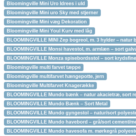
Bloomingville Mini Uro Idrees i uld
Bloomingville Mini uro Sky med stjerner
Bloomingville Mini væg Dekoration
Bloomingville Mini Youl Kurv med låg
BLOOMINGVILLE MINI Zep bogreol, m. 3 hylder – natur
BLOOMINGVILLE Monsi havestol, m. armlæn – sort galva
BLOOMINGVILLE Monza spisebordsstol – sort krydsfiner
Bloomingville multi farvet tæppe
Bloomingville multifarvet hængepotte, jern
Bloomingville Multifarvet Knagerække
BLOOMINGVILLE Mundo bænk – natur akacietræ, sort re
BLOOMINGVILLE Mundo Bænk – Sort Metal
BLOOMINGVILLE Mundo gyngestol – natur/sort polyester
BLOOMINGVILLE Mundo havebord – grå/sort cement/meta
BLOOMINGVILLE Mundo havesofa m. mørkegrå polyester