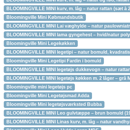
BLOOMINGVILLE MINI kurv, m. låg – natur rattan (sæt à 2
Bloomingville Mini Købmandsbutik
BLOOMINGVILLE MINI Lai væghylde – natur paulowniat
BLOOMINGVILLE MINI lama gyngehest – hvid/natur poly
Bloomingville Mini Legekøkken
BLOOMINGVILLE MINI legetipi – natur bomuld, kvadratis
Bloomingville Mini Legetipi Fardin i bomuld
BLOOMINGVILLE MINI legetøjs dukkevogn – natur ratta
BLOOMINGVILLE MINI legetøjs køkken m. 2 låger – grå
Bloomingville mini legetøjs pc
Bloomingville Mini Legetøjsmad Adda
Bloomingville Mini legetøjsværksted Bubba
BLOOMINGVILLE MINI Leo gulvtæppe – brun bomuld (1
BLOOMINGVILLE MINI Linas kurv, m. låg – natur vandhy