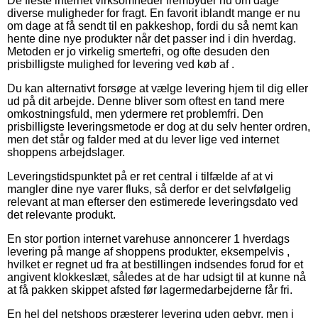
De fleste internet virksomheder frembyder nu om dage
diverse muligheder for fragt. En favorit iblandt mange er nu
om dage at få sendt til en pakkeshop, fordi du så nemt kan
hente dine nye produkter når det passer ind i din hverdag.
Metoden er jo virkelig smertefri, og ofte desuden den
prisbilligste mulighed for levering ved køb af .
Du kan alternativt forsøge at vælge levering hjem til dig eller
ud på dit arbejde. Denne bliver som oftest en tand mere
omkostningsfuld, men ydermere ret problemfri. Den
prisbilligste leveringsmetode er dog at du selv henter ordren,
men det står og falder med at du lever lige ved internet
shoppens arbejdslager.
Leveringstidspunktet på er ret central i tilfælde af at vi
mangler dine nye varer fluks, så derfor er det selvfølgelig
relevant at man efterser den estimerede leveringsdato ved
det relevante produkt.
En stor portion internet varehuse annoncerer 1 hverdags
levering på mange af shoppens produkter, eksempelvis ,
hvilket er regnet ud fra at bestillingen indsendes forud for et
angivent klokkeslæt, således at de har udsigt til at kunne nå
at få pakken skippet afsted før lagermedarbejderne får fri.
En hel del netshops præsterer levering uden gebyr, men i