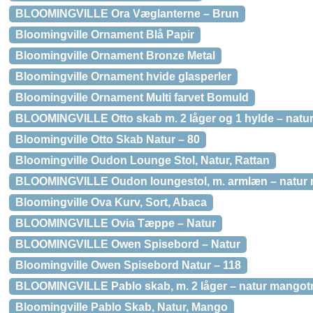
BLOOMINGVILLE Ora Væglanterne – Brun
Bloomingville Ornament Blå Papir
Bloomingville Ornament Bronze Metal
Bloomingville Ornament hvide glasperler
Bloomingville Ornament Multi farvet Bomuld
BLOOMINGVILLE Otto skab m. 2 låger og 1 hylde – natur 
Bloomingville Otto Skab Natur – 80
Bloomingville Oudon Lounge Stol, Natur, Rattan
BLOOMINGVILLE Oudon loungestol, m. armlæn – natur ra
Bloomingville Ova Kurv, Sort, Abaca
BLOOMINGVILLE Ovia Tæppe – Natur
BLOOMINGVILLE Owen Spisebord – Natur
Bloomingville Owen Spisebord Natur – 118
BLOOMINGVILLE Pablo skab, m. 2 låger – natur mangotr
Bloomingville Pablo Skab, Natur, Mango