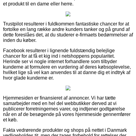
et produkt til en dame eller herre.
Trustpilot resulterer i fuldkommen fantastiske chancer for at
fortolke en lang række andre kunders tanker og på grund af
dette foreslåes det, at du studerer e-firmaets bedømmelser af
inden du køber.
Facebook resulterer i lignende fuldstændig belejlige
chancer for at få et kig ind i netshoppens popularitet.
Herinde ser vi nogle internet forhandlere som tilbyder
kunderne at formulere en vurdering af deres købsoplevelse,
hvilket lige så vel kan anvendes til at danne dig et indtryk af
hvor glade kunderne er.
Hjemmesiden er finansieret af annoncer. Vi har tætte
samarbejder med en hel del webbutikker derved at vi
publicerer forretningernes varer, og indtjener godtgørelse
når en af de besøgende på vores hjemmeside gennemfører
et køb.
Fakta vedrørende produkter og shops på nettet i Danmark
vedligeholdes tit, men der tages forbehold for rettelser der