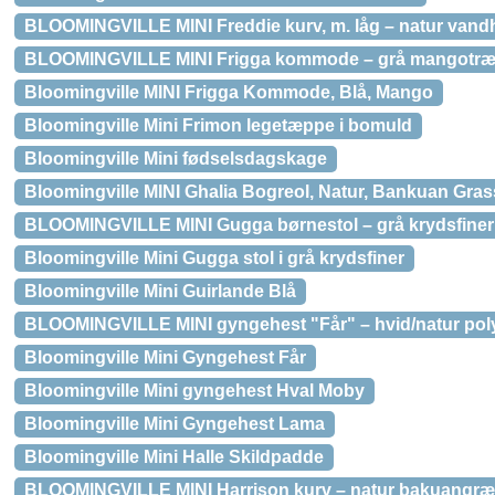
BLOOMINGVILLE MINI Freddie kurv, m. låg – natur vand
BLOOMINGVILLE MINI Frigga kommode – grå mangotræ 
Bloomingville MINI Frigga Kommode, Blå, Mango
Bloomingville Mini Frimon legetæppe i bomuld
Bloomingville Mini fødselsdagskage
Bloomingville MINI Ghalia Bogreol, Natur, Bankuan Gras
BLOOMINGVILLE MINI Gugga børnestol – grå krydsfiner 
Bloomingville Mini Gugga stol i grå krydsfiner
Bloomingville Mini Guirlande Blå
BLOOMINGVILLE MINI gyngehest "Får" – hvid/natur pol
Bloomingville Mini Gyngehest Får
Bloomingville Mini gyngehest Hval Moby
Bloomingville Mini Gyngehest Lama
Bloomingville Mini Halle Skildpadde
BLOOMINGVILLE MINI Harrison kurv – natur bakuangr