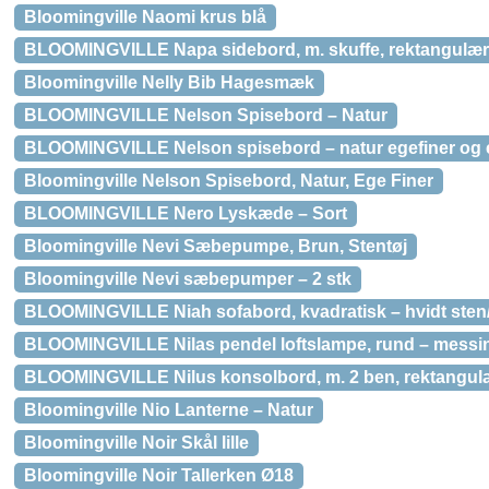
Bloomingville Naomi krus blå
BLOOMINGVILLE Napa sidebord, m. skuffe, rektangulær –
Bloomingville Nelly Bib Hagesmæk
BLOOMINGVILLE Nelson Spisebord – Natur
BLOOMINGVILLE Nelson spisebord – natur egefiner og 
Bloomingville Nelson Spisebord, Natur, Ege Finer
BLOOMINGVILLE Nero Lyskæde – Sort
Bloomingville Nevi Sæbepumpe, Brun, Stentøj
Bloomingville Nevi sæbepumper – 2 stk
BLOOMINGVILLE Niah sofabord, kvadratisk – hvidt sten/k
BLOOMINGVILLE Nilas pendel loftslampe, rund – messing
BLOOMINGVILLE Nilus konsolbord, m. 2 ben, rektangulæ
Bloomingville Nio Lanterne – Natur
Bloomingville Noir Skål lille
Bloomingville Noir Tallerken Ø18