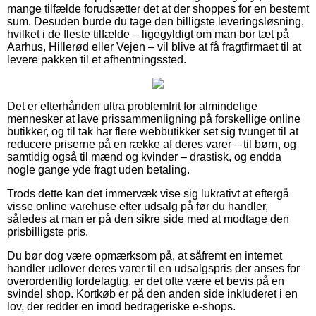
mange tilfælde forudsætter det at der shoppes for en bestemt
sum. Desuden burde du tage den billigste leveringsløsning,
hvilket i de fleste tilfælde – ligegyldigt om man bor tæt på
Aarhus, Hillerød eller Vejen – vil blive at få fragtfirmaet til at
levere pakken til et afhentningssted.
Det er efterhånden ultra problemfrit for almindelige
mennesker at lave prissammenligning på forskellige online
butikker, og til tak har flere webbutikker set sig tvunget til at
reducere priserne på en række af deres varer – til børn, og
samtidig også til mænd og kvinder – drastisk, og endda
nogle gange yde fragt uden betaling.
Trods dette kan det immervæk vise sig lukrativt at eftergå
visse online varehuse efter udsalg på før du handler,
således at man er på den sikre side med at modtage den
prisbilligste pris.
Du bør dog være opmærksom på, at såfremt en internet
handler udlover deres varer til en udsalgspris der anses for
overordentlig fordelagtig, er det ofte være et bevis på en
svindel shop. Kortkøb er på den anden side inkluderet i en
lov, der redder en imod bedrageriske e-shops.