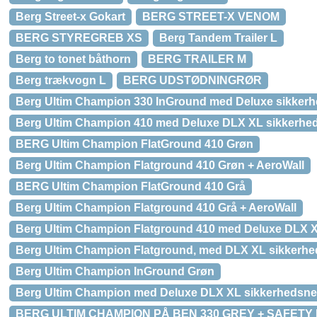
Berg Street-x Gokart
BERG STREET-X VENOM
BERG STYREGREB XS
Berg Tandem Trailer L
Berg to tonet båthorn
BERG TRAILER M
Berg trækvogn L
BERG UDSTØDNINGRØR
Berg Ultim Champion 330 InGround med Deluxe sikker
Berg Ultim Champion 410 med Deluxe DLX XL sikkerhed
BERG Ultim Champion FlatGround 410 Grøn
Berg Ultim Champion Flatground 410 Grøn + AeroWall
BERG Ultim Champion FlatGround 410 Grå
Berg Ultim Champion Flatground 410 Grå + AeroWall
Berg Ultim Champion Flatground 410 med Deluxe DLX X
Berg Ultim Champion Flatground, med DLX XL sikkerhed
Berg Ultim Champion InGround Grøn
Berg Ultim Champion med Deluxe DLX XL sikkerhedsnet
BERG ULTIM CHAMPION PÅ BEN 330 GREY + SAFETY