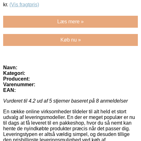
kr.
(Vis fragtpris)
Læs mere »
Køb nu »
Navn:
Kategori:
Producent:
Varenummer:
EAN:
Vurderet til
4.2
ud af 5 stjerner baseret på
8
anmeldelser
En række online virksomheder tildeler til alt held et stort
udvalg af leveringsmodeller. En der er meget populær er nu
til dags at få leveret til en pakkeshop, hvor du så nemt kan
hente de nyindkøbte produkter præcis når det passer dig.
Leveringstypen er altså vældig simpel, og desuden tillige
den prisbilligste leveringsmulighed ved køb af .