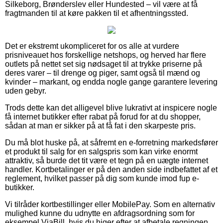
Silkeborg, Brønderslev eller Hundested – vil være at få
fragtmanden til at køre pakken til et afhentningssted.
Det er ekstremt ukompliceret for os alle at vurdere
prisniveauet hos forskellige netshops, og herved har flere
outlets på nettet set sig nødsaget til at trykke priserne på
deres varer – til drenge og piger, samt også til mænd og
kvinder – markant, og endda nogle gange garantere levering
uden gebyr.
Trods dette kan det alligevel blive lukrativt at inspicere nogle
få internet butikker efter rabat på forud for at du shopper,
sådan at man er sikker på at få fat i den skarpeste pris.
Du må blot huske på, at såfremt en e-forretning markedsfører
et produkt til salg for en salgspris som kan virke enormt
attraktiv, så burde det tit være et tegn på en uægte internet
handler. Kortbetalinger er på den anden side indbefattet af et
reglement, hvilket passer på dig som kunde imod fup e-
butikker.
Vi tilråder kortbestillinger eller MobilePay. Som en alternativ
mulighed kunne du udnytte en afdragsordning som for
eksempel ViaBill, hvis du higer efter at afbetale regningen