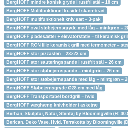
BergHOFF mindre konisk gryde i rustfri stål – 18 cm
BergHOFF Multifunktionel to-sidet skærebræt
BergHOFF multifunktionelt kniv sæt – 3-pak
BergHOFF oval støbejernsgryde med låg – mintgrøn – 2
BergHOFF pladesætter + elevatorstativ – til keramisk gril
BergHOFF RON lille keramisk grill med termometer – st
BergHOFF stor pizzasten – 23×23 cm
BergHOFF stor sauteringspande i rustfrit stål – 26 cm
BergHOFF stor støbejernspande – mintgrøn – 26 cm
BergHOFF stor støbejernspande med låg – mintgrøn – 
BergHOFF Støbejernsgryde Ø28 cm med låg
BergHOFF Transportabel bordgrill – hvid
BergHOFF væghæng knivholder i asketræ
Berhan, Skulptur, Natur, Stentøj by Bloomingville (H: 40.
Berican, Deko Vase, Hvid, Terrakotta by Bloomingville (D