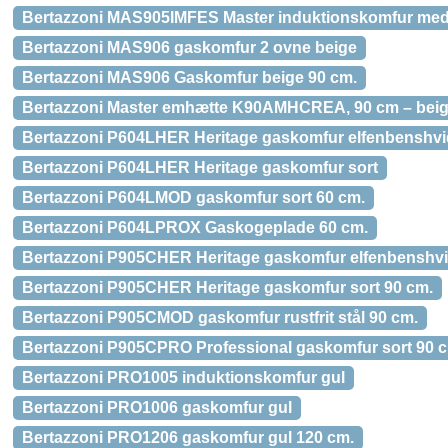
Bertazzoni MAS905IMFES Master induktionskomfur med
Bertazzoni MAS906 gaskomfur 2 ovne beige
Bertazzoni MAS906 Gaskomfur beige 90 cm.
Bertazzoni Master emhætte K90AMHCREA, 90 cm – bei
Bertazzoni P604LHER Heritage gaskomfur elfenbenshvi
Bertazzoni P604LHER Heritage gaskomfur sort
Bertazzoni P604LMOD gaskomfur sort 60 cm.
Bertazzoni P604LPROX Gaskogeplade 60 cm.
Bertazzoni P905CHER Heritage gaskomfur elfenbenshvi
Bertazzoni P905CHER Heritage gaskomfur sort 90 cm.
Bertazzoni P905CMOD gaskomfur rustfrit stål 90 cm.
Bertazzoni P905CPRO Professional gaskomfur sort 90 
Bertazzoni PRO1005 induktionskomfur gul
Bertazzoni PRO1006 gaskomfur gul
Bertazzoni PRO1206 gaskomfur gul 120 cm.