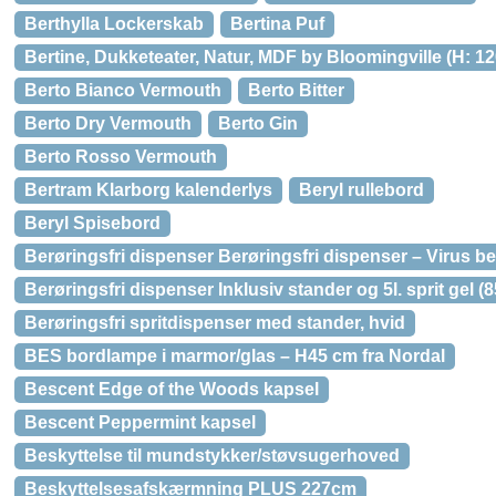
Berthylla Lockerskab
Bertina Puf
Bertine, Dukketeater, Natur, MDF by Bloomingville (H: 12
Berto Bianco Vermouth
Berto Bitter
Berto Dry Vermouth
Berto Gin
Berto Rosso Vermouth
Bertram Klarborg kalenderlys
Beryl rullebord
Beryl Spisebord
Berøringsfri dispenser Berøringsfri dispenser – Virus 
Berøringsfri dispenser Inklusiv stander og 5l. sprit gel
Berøringsfri spritdispenser med stander, hvid
BES bordlampe i marmor/glas – H45 cm fra Nordal
Bescent Edge of the Woods kapsel
Bescent Peppermint kapsel
Beskyttelse til mundstykker/støvsugerhoved
Beskyttelsesafskærmning PLUS 227cm