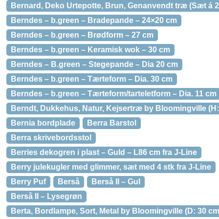
Bernard, Deko Urtepotte, Brun, Genanvendt træ (Sæt á 2 s
Berndes – b.green – Bradepande – 24×20 cm
Berndes – b.green – Brødform – 27 cm
Berndes – b.green – Keramisk wok – 30 cm
Berndes – B.green – Stegepande – Dia 20 cm
Berndes – b.green – Tærteform – Dia. 30 cm
Berndes – b.green – Tærteform/tarteletform – Dia. 11 cm
Berndt, Dukkehus, Natur, Kejsertræ by Bloomingville (H: 
Bernia bordplade
Berra Barstol
Berra skrivebordsstol
Berries dekogren i plast – Guld – L86 cm fra J-Line
Berry julekugler med glimmer, sæt med 4 stk fra J-Line
Berry Puf
Berså
Berså II – Gul
Berså II – Lysegrøn
Berta, Bordlampe, Sort, Metal by Bloomingville (D: 30 cm.