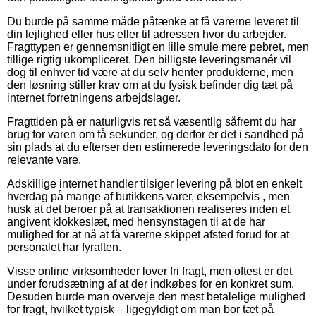
Du burde på samme måde påtænke at få varerne leveret til
din lejlighed eller hus eller til adressen hvor du arbejder.
Fragttypen er gennemsnitligt en lille smule mere pebret, men
tillige rigtig ukompliceret. Den billigste leveringsmanér vil
dog til enhver tid være at du selv henter produkterne, men
den løsning stiller krav om at du fysisk befinder dig tæt på
internet forretningens arbejdslager.
Fragttiden på er naturligvis ret så væsentlig såfremt du har
brug for varen om få sekunder, og derfor er det i sandhed på
sin plads at du efterser den estimerede leveringsdato for den
relevante vare.
Adskillige internet handler tilsiger levering på blot en enkelt
hverdag på mange af butikkens varer, eksempelvis , men
husk at det beroer på at transaktionen realiseres inden et
angivent klokkeslæt, med hensynstagen til at de har
mulighed for at nå at få varerne skippet afsted forud for at
personalet har fyraften.
Visse online virksomheder lover fri fragt, men oftest er det
under forudsætning af at der indkøbes for en konkret sum.
Desuden burde man overveje den mest betalelige mulighed
for fragt, hvilket typisk – ligegyldigt om man bor tæt på