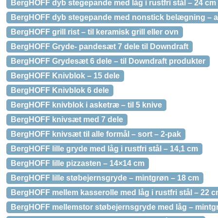
BergHOFF dyb stegepande med låg i rustfri stål – 24 cm
BergHOFF dyb stegepande med nonstick belægning – 
BergHOFF grill rist – til keramisk grill eller ovn
BergHOFF Gryde- pandesæt 7 dele til Downdraft
BergHOFF Grydesæt 6 dele – til Downdraft produkter
BergHOFF Knivblok – 15 dele
BergHOFF Knivblok 6 dele
BergHOFF knivblok i asketræ – til 5 knive
BergHOFF knivsæt med 7 dele
BergHOFF knivsæt til alle formål – sort – 2-pak
BergHOFF lille gryde med låg i rustfri stål – 14,1 cm
BergHOFF lille pizzasten – 14×14 cm
BergHOFF lille støbejernsgryde – mintgrøn – 18 cm
BergHOFF mellem kasserolle med låg i rustfri stål – 22 
BergHOFF mellemstor støbejernsgryde med låg – mintg