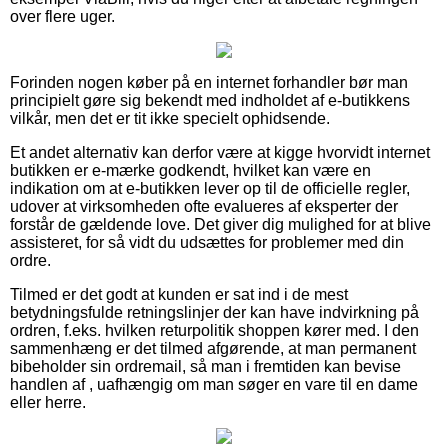
over flere uger.
Forinden nogen køber på en internet forhandler bør man
principielt gøre sig bekendt med indholdet af e-butikkens
vilkår, men det er tit ikke specielt ophidsende.
Et andet alternativ kan derfor være at kigge hvorvidt internet
butikken er e-mærke godkendt, hvilket kan være en
indikation om at e-butikken lever op til de officielle regler,
udover at virksomheden ofte evalueres af eksperter der
forstår de gældende love. Det giver dig mulighed for at blive
assisteret, for så vidt du udsættes for problemer med din
ordre.
Tilmed er det godt at kunden er sat ind i de mest
betydningsfulde retningslinjer der kan have indvirkning på
ordren, f.eks. hvilken returpolitik shoppen kører med. I den
sammenhæng er det tilmed afgørende, at man permanent
bibeholder sin ordremail, så man i fremtiden kan bevise
handlen af , uafhængig om man søger en vare til en dame
eller herre.