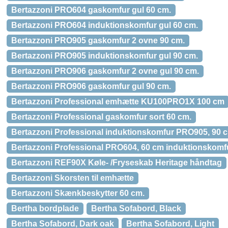
Bertazzoni PRO604 gaskomfur gul 60 cm.
Bertazzoni PRO604 induktionskomfur gul 60 cm.
Bertazzoni PRO905 gaskomfur 2 ovne 90 cm.
Bertazzoni PRO905 induktionskomfur gul 90 cm.
Bertazzoni PRO906 gaskomfur 2 ovne gul 90 cm.
Bertazzoni PRO906 gaskomfur gul 90 cm.
Bertazzoni Professional emhætte KU100PRO1X 100 cm
Bertazzoni Professional gaskomfur sort 60 cm.
Bertazzoni Professional induktionskomfur PRO905, 90 c
Bertazzoni Professional PRO604, 60 cm induktionskomf
Bertazzoni REF90X Køle- /Fryseskab Heritage håndtag
Bertazzoni Skorsten til emhætte
Bertazzoni Skænkbeskytter 60 cm.
Bertha bordplade
Bertha Sofabord, Black
Bertha Sofabord, Dark oak
Bertha Sofabord, Light