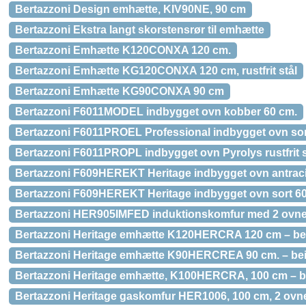
Bertazzoni Design emhætte, KIV90NE, 90 cm
Bertazzoni Ekstra langt skorstensrør til emhætte
Bertazzoni Emhætte K120CONXA 120 cm.
Bertazzoni Emhætte KG120CONXA 120 cm, rustfrit stål
Bertazzoni Emhætte KG90CONXA 90 cm
Bertazzoni F6011MODEL indbygget ovn kobber 60 cm.
Bertazzoni F6011PROEL Professional indbygget ovn sor
Bertazzoni F6011PROPL indbygget ovn Pyrolys rustfrit s
Bertazzoni F609HEREKT Heritage indbygget ovn antraci
Bertazzoni F609HEREKT Heritage indbygget ovn sort 6
Bertazzoni HER905IMFED induktionskomfur med 2 ovne
Bertazzoni Heritage emhætte K120HERCRA 120 cm – be
Bertazzoni Heritage emhætte K90HERCREA 90 cm. – be
Bertazzoni Heritage emhætte, K100HERCRA, 100 cm – b
Bertazzoni Heritage gaskomfur HER1006, 100 cm, 2 ovn