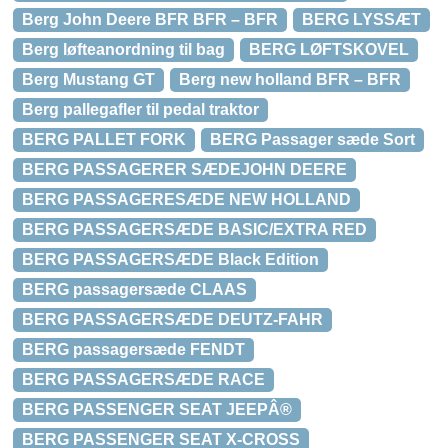
Berg John Deere BFR BFR – BFR
BERG LYSSÆT
Berg løfteanordning til bag
BERG LØFTSKOVEL
Berg Mustang GT
Berg new holland BFR – BFR
Berg pallegafler til pedal traktor
BERG PALLET FORK
BERG Passager sæde Sort
BERG PASSAGERER SÆDEJOHN DEERE
BERG PASSAGERESÆDE NEW HOLLAND
BERG PASSAGERSÆDE BASIC/EXTRA RED
BERG PASSAGERSÆDE Black Edition
BERG passagersæde CLAAS
BERG PASSAGERSÆDE DEUTZ-FAHR
BERG passagersæde FENDT
BERG PASSAGERSÆDE RACE
BERG PASSENGER SEAT JEEPÂ®
BERG PASSENGER SEAT X-CROSS