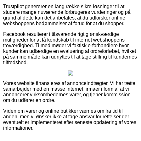
Trustpilot genererer en lang række sikre løsninger til at
studere mange nuværende forbrugeres vurderinger og på
grund af dette kan det anbefales, at du udforsker online
webshoppens bedømmelser af forud for at du shopper.
Facebook resulterer i tilsvarende rigtig ønskværdige
muligheder for at få kendskab til internet webshoppens
troværdighed. Tilmed møder vi faktisk e-forhandlere hvor
kunder kan udfærdige en evaluering af ordreforløbet, hvilket
på samme måde kan udnyttes til at tage stilling til kundernes
tilfredshed.
Vores website finansieres af annonceindtægter. Vi har tætte
samarbejder med en masse internet firmaer i form af at vi
annoncerer virksomhedernes varer, og tjener kommission
om du udfører en ordre.
Viden om varer og online butikker værnes om fra tid til
anden, men vi ønsker ikke at tage ansvar for rettelser der
eventuelt er implementeret efter seneste opdatering af vores
informationer.