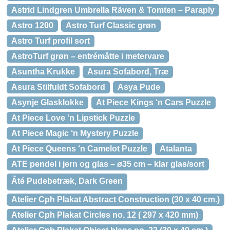
Astrid Lindgren Umbrella Räven & Tomten – Paraply
Astro 1200
Astro Turf Classic grøn
Astro Turf profil sort
AstroTurf grøn – entrémåtte i metervare
Asuntha Krukke
Asura Sofabord, Træ
Asura Stilfuldt Sofabord
Asya Pude
Asynje Glasklokke
At Piece Kings ‘n Cars Puzzle
At Piece Love ‘n Lipstick Puzzle
At Piece Magic ‘n Mystery Puzzle
At Piece Queens ‘n Camelot Puzzle
Atalanta
ATE pendel i jern og glas – ø35 cm – klar glas/sort
Ãté Pudebetræk, Dark Green
Atelier Cph Plakat Abstract Construction (30 x 40 cm.)
Atelier Cph Plakat Circles no. 12 ( 297 x 420 mm)