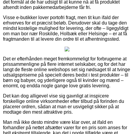
det formål at de har udsigt til at kunne nå at få produktet
afsendt inden pakkemedarbejderne får fri.
Visse e-butikker lover portofri fragt, men tit kun ifald der
erhverves for et præcist beløb. Derudover skal du tage den
mindst kostelige mulighed for levering, der ofte – ligegyldigt
om man bor nær Roskilde, Holbæk eller Helsinge – er at få
fragtmanden til at levere din ordre til et afhentningssted.
Det er efterhånden meget fremkommeligt for forbrugerne at
prissammenligne på flere internet selskaber, og for det har
langt de fleste online webshops set sig nødsaget til at tvinge
udsalgspriserne på specielt deres bedst i test produkter – til
børn og babyer, og yderligere også til kvinder og mænd –
enormt, og endda nogle gange love gratis levering.
Det kan dog alligevel vise sig gavnligt at inspicere
forskellige online virksomheder efter tilbud på forinden du
placerer ordren, sådan at man er usvigeligt sikker på at
modtage den mest attraktive pris.
Man må ikke desto mindre være klar over, at ifald en
forhandler på nettet afsætter varer for en pris som anses for
helt ekstremt tiltalende, kan det i nogle tilfælde være et