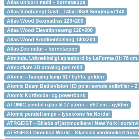
Atlas unicorn multi – børnetæppe
Atlas Væghængt Gavl – 140x108x8 Sengegavl 140
Atlas Wood Boxmadras 120×200
Atlas Wood Elevationsseng 120×200
Atlas Wood Kontinentalseng 140×200
Atlas Zoo natur – børnetæppe
Atminda, Udtrækkeligt spisebord by LaForma (H: 76 cm. B
Atmosflare 3D drawing pen refill
Atomic – hanging lamp f/17 lights, golden
Atomic Beam BattleVision HD polariserede solbriller – 2 
Atomic Kortholder og powerbank
ATOMIC pendel i glas til 17 pærer – ø57 cm – gylden
Atomic pendel lampe – lysekrone fra Nordal
ATRGEIST – Billede af jazzmusikere i New York i sort/hvid
ATRGEIST Direction World – Klassisk verdenskort trykt p