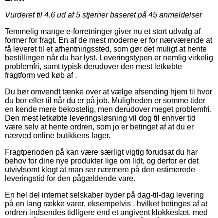
Vurderet til
4.6
ud af 5 stjerner baseret på
45
anmeldelser
Temmelig mange e-forretninger giver nu et stort udvalg af
former for fragt. En af de mest moderne er for nærværende at
få leveret til et afhentningssted, som gør det muligt at hente
bestillingen når du har lyst. Leveringstypen er nemlig virkelig
problemfri, samt typisk derudover den mest letkøbte
fragtform ved køb af .
Du bør omvendt tænke over at vælge afsending hjem til hvor
du bor eller til når du er på job. Muligheden er somme tider
en kende mere bekostelig, men derudover meget problemfri.
Den mest letkøbte leveringsløsning vil dog til enhver tid
være selv at hente ordren, som jo er betinget af at du er
nærved online butikkens lager.
Fragtperioden på kan være særligt vigtig forudsat du har
behov for dine nye produkter lige om lidt, og derfor er det
utvivlsomt klogt at man ser nærmere på den estimerede
leveringstid for den pågældende vare.
En hel del internet selskaber byder på dag-til-dag levering
på en lang række varer, eksempelvis , hvilket betinges af at
ordren indsendes tidligere end et angivent klokkeslæt, med