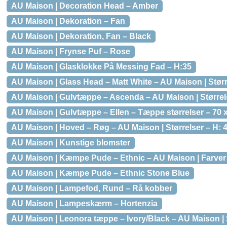
AU Maison | Decoration Head – Amber
AU Maison | Dekoration – Fan
AU Maison | Dekoration, Fan – Black
AU Maison | Frynse Puf – Rose
AU Maison | Glasklokke På Messing Fad – H:35
AU Maison | Glass Head – Matt White – AU Maison | Størr
AU Maison | Gulvtæppe – Ascenda – AU Maison | Størrel
AU Maison | Gulvtæppe – Ellen – Tæppe størrelser – 70 
AU Maison | Hoved – Røg – AU Maison | Størrelser – H: 
AU Maison | Kunstige blomster
AU Maison | Kæmpe Pude – Ethnic – AU Maison | Farver 
AU Maison | Kæmpe Pude – Ethnic Stone Blue
AU Maison | Lampefod, Rund – Rå kobber
AU Maison | Lampeskærm – Hortenzia
AU Maison | Leonora tæppe – Ivory/Black – AU Maison | 