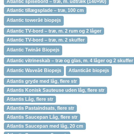
Atlantic spisebord – træ, m. udtræk (140×90)
Atlantic tillægsplade – træ, 100 cm
Atlantic towerâ¢ biopejs
Atlantic TV-bord – træ, m. 2 rum og 2 låger
Atlantic TV-bord – træ, m. 2 skuffer
Atlantic Twinâ¢ Biopejs
Atlantic vitrineskab – træ og glas, m. 4 låger og 2 skuffer
Atlantic Waveâ¢ Biopejs
Atlanticâ¢ biopejs
Atlantis gryde med låg, flere str
Atlantis Konisk Sauteuse uden låg, flere str
Atlantis Låg, flere str
Atlantis Pastaindsats, flere str
Atlantis Saucepan Låg, flere str
Atlantis Saucepan med låg, 20 cm