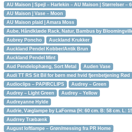
AU Maison | Spejl – Harlekin – AU Maison | Størrelser – 6
AU Maison | Vase – Moon
AU Maison plaid | Amara Moss
Aube, Håndklæde Rack, Natur, Bambus by Bloomingville (
Aubrey Poncho
Auckland Krukker
Auckland Pendel Kobber/Antik Brun
Auckland Pendel Mint
Aud Pendelophæng, Sort Metal
Auden Vase
Audi TT RS Sit Bil for børn med hvid fjernbetjening Rød
Audioclips – PAPIRCLIPS
Audrey – Green
Audrey – Light Green
Audrey – Yellow
Audreyanne Hylde
Audrie, Væglampe by LaForma (H: 60 cm. B: 58 cm. L: 15
Audrrey Træbænk
August loftlampe – Grøn/messing fra PR Home