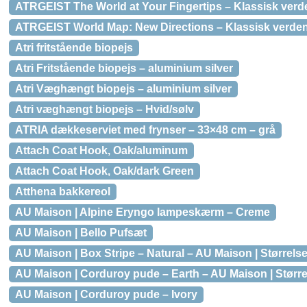
ATRGEIST The World at Your Fingertips – Klassisk verden
ATRGEIST World Map: New Directions – Klassisk verdensk
Atri fritstående biopejs
Atri Fritstående biopejs – aluminium silver
Atri Væghængt biopejs – aluminium silver
Atri væghængt biopejs – Hvid/sølv
ATRIA dækkeserviet med frynser – 33×48 cm – grå
Attach Coat Hook, Oak/aluminum
Attach Coat Hook, Oak/dark Green
Atthena bakkereol
AU Maison | Alpine Eryngo lampeskærm – Creme
AU Maison | Bello Pufsæt
AU Maison | Box Stripe – Natural – AU Maison | Størrelse
AU Maison | Corduroy pude – Earth – AU Maison | Større
AU Maison | Corduroy pude – Ivory