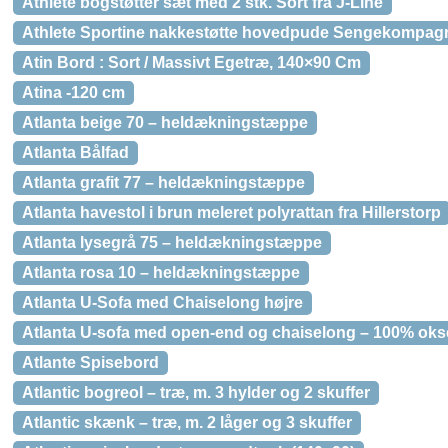
Athlete bogstøtter sæt med 2 stk. Sort fra J-Line
Athlete Sportine nakkestøtte hovedpude Sengekompagn
Atin Bord : Sort / Massivt Egetræ, 140×90 Cm
Atina -120 cm
Atlanta beige 70 – heldækningstæppe
Atlanta Bålfad
Atlanta grafit 77 – heldækningstæppe
Atlanta havestol i brun meleret polyrattan fra Hillerstorp
Atlanta lysegrå 75 – heldækningstæppe
Atlanta rosa 10 – heldækningstæppe
Atlanta U-Sofa med Chaiselong højre
Atlanta U-sofa med open-end og chaiselong – 100% oks
Atlante Spisebord
Atlantic bogreol – træ, m. 3 hylder og 2 skuffer
Atlantic skænk – træ, m. 2 låger og 3 skuffer