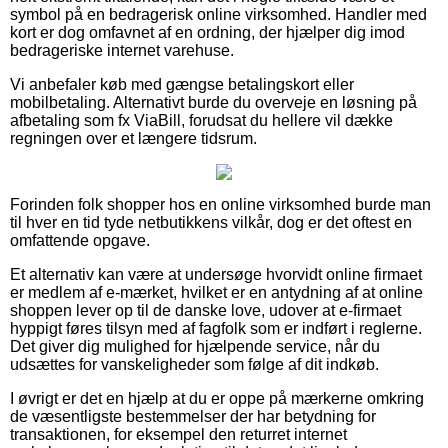
symbol på en bedragerisk online virksomhed. Handler med
kort er dog omfavnet af en ordning, der hjælper dig imod
bedrageriske internet varehuse.
Vi anbefaler køb med gængse betalingskort eller
mobilbetaling. Alternativt burde du overveje en løsning på
afbetaling som fx ViaBill, forudsat du hellere vil dække
regningen over et længere tidsrum.
Forinden folk shopper hos en online virksomhed burde man
til hver en tid tyde netbutikkens vilkår, dog er det oftest en
omfattende opgave.
Et alternativ kan være at undersøge hvorvidt online firmaet
er medlem af e-mærket, hvilket er en antydning af at online
shoppen lever op til de danske love, udover at e-firmaet
hyppigt føres tilsyn med af fagfolk som er indført i reglerne.
Det giver dig mulighed for hjælpende service, når du
udsættes for vanskeligheder som følge af dit indkøb.
I øvrigt er det en hjælp at du er oppe på mærkerne omkring
de væsentligste bestemmelser der har betydning for
transaktionen, for eksempel den returret internet