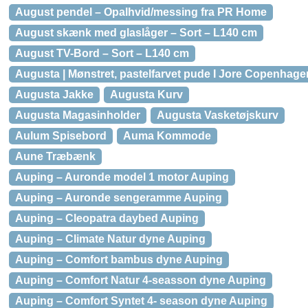
August pendel – Opalhvid/messing fra PR Home
August skænk med glaslåger – Sort – L140 cm
August TV-Bord – Sort – L140 cm
Augusta | Mønstret, pastelfarvet pude I Jore Copenhage
Augusta Jakke
Augusta Kurv
Augusta Magasinholder
Augusta Vasketøjskurv
Aulum Spisebord
Auma Kommode
Aune Træbænk
Auping – Auronde model 1 motor Auping
Auping – Auronde sengeramme Auping
Auping – Cleopatra daybed Auping
Auping – Climate Natur dyne Auping
Auping – Comfort bambus dyne Auping
Auping – Comfort Natur 4-seasson dyne Auping
Auping – Comfort Syntet 4- season dyne Auping