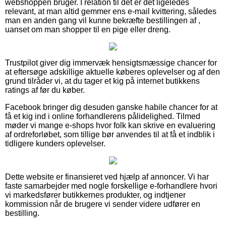
webshoppen bruger. I relation til det er det ligeledes
relevant, at man altid gemmer ens e-mail kvittering, således
man en anden gang vil kunne bekræfte bestillingen af ,
uanset om man shopper til en pige eller dreng.
Trustpilot giver dig immervæk hensigtsmæssige chancer for
at eftersøge adskillige aktuelle køberes oplevelser og af den
grund tilråder vi, at du tager et kig på internet butikkens
ratings af før du køber.
Facebook bringer dig desuden ganske habile chancer for at
få et kig ind i online forhandlerens pålidelighed. Tilmed
møder vi mange e-shops hvor folk kan skrive en evaluering
af ordreforløbet, som tillige bør anvendes til at få et indblik i
tidligere kunders oplevelser.
Dette website er finansieret ved hjælp af annoncer. Vi har
faste samarbejder med nogle forskellige e-forhandlere hvori
vi markedsfører butikkernes produkter, og indtjener
kommission når de brugere vi sender videre udfører en
bestilling.