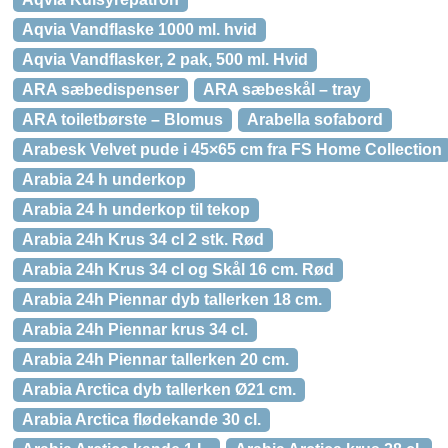
Aqvia Vandflaske 1000 ml. hvid
Aqvia Vandflasker, 2 pak, 500 ml. Hvid
ARA sæbedispenser
ARA sæbeskål – tray
ARA toiletbørste – Blomus
Arabella sofabord
Arabesk Velvet pude i 45×65 cm fra FS Home Collection
Arabia 24 h underkop
Arabia 24 h underkop til tekop
Arabia 24h Krus 34 cl 2 stk. Rød
Arabia 24h Krus 34 cl og Skål 16 cm. Rød
Arabia 24h Piennar dyb tallerken 18 cm.
Arabia 24h Piennar krus 34 cl.
Arabia 24h Piennar tallerken 20 cm.
Arabia Arctica dyb tallerken Ø21 cm.
Arabia Arctica flødekande 30 cl.