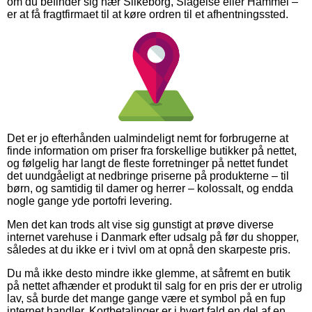
om du befinder sig nær Silkeborg, Slagelse eller Hammel –
er at få fragtfirmaet til at køre ordren til et afhentningssted.
Det er jo efterhånden ualmindeligt nemt for forbrugerne at
finde information om priser fra forskellige butikker på nettet,
og følgelig har langt de fleste forretninger på nettet fundet
det uundgåeligt at nedbringe priserne på produkterne – til
børn, og samtidig til damer og herrer – kolossalt, og endda
nogle gange yde portofri levering.
Men det kan trods alt vise sig gunstigt at prøve diverse
internet varehuse i Danmark efter udsalg på før du shopper,
således at du ikke er i tvivl om at opnå den skarpeste pris.
Du må ikke desto mindre ikke glemme, at såfremt en butik
på nettet afhænder et produkt til salg for en pris der er utrolig
lav, så burde det mange gange være et symbol på en fup
internet handler. Kortbetalinger er i hvert fald en del af en