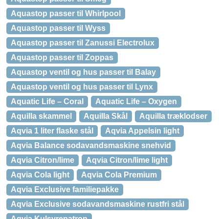
Aquastop passer til Whirlpool
Aquastop passer til Wyss
Aquastop passer til Zanussi Electrolux
Aquastop passer til Zoppas
Aquastop ventil og hus passer til Balay
Aquastop ventil og hus passer til Lynx
Aquatic Life – Coral
Aquatic Life – Oxygen
Aquilla skammel
Aquilla Skål
Aquilla træklodser
Aqvia 1 liter flaske stål
Aqvia Appelsin light
Aqvia Balance sodavandsmaskine snehvid
Aqvia Citron/lime
Aqvia Citron/lime light
Aqvia Cola light
Aqvia Cola Premium
Aqvia Exclusive familiepakke
Aqvia Exclusive sodavandsmaskine rustfri stål
Aqvia Kulsyrepatron