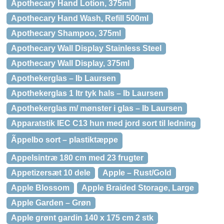
Apothecary Hand Lotion, 375ml
Apothecary Hand Wash, Refill 500ml
Apothecary Shampoo, 375ml
Apothecary Wall Display Stainless Steel
Apothecary Wall Display, 375ml
Apothekerglas – Ib Laursen
Apothekerglas 1 ltr tyk hals – Ib Laursen
Apothekerglas m/ mønster i glas – Ib Laursen
Apparatstik IEC C13 hun med jord sort til ledning
Ãppelbo sort – plastiktæppe
Appelsintræ 180 cm med 23 frugter
Appetizersæt 10 dele
Apple – Rust/Gold
Apple Blossom
Apple Braided Storage, Large
Apple Garden – Grøn
Apple grønt gardin 140 x 175 cm 2 stk