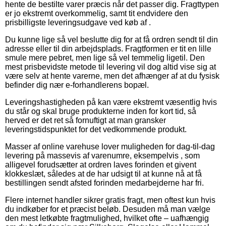
hente de bestilte varer præcis når det passer dig. Fragttypen
er jo ekstremt overkommelig, samt tit endvidere den
prisbilligste leveringsudgave ved køb af .
Du kunne lige så vel beslutte dig for at få ordren sendt til din
adresse eller til din arbejdsplads. Fragtformen er tit en lille
smule mere pebret, men lige så vel temmelig ligetil. Den
mest prisbevidste metode til levering vil dog altid vise sig at
være selv at hente varerne, men det afhænger af at du fysisk
befinder dig nær e-forhandlerens bopæl.
Leveringshastigheden på kan være ekstremt væsentlig hvis
du står og skal bruge produkterne inden for kort tid, så
herved er det ret så fornuftigt at man gransker
leveringstidspunktet for det vedkommende produkt.
Masser af online varehuse lover muligheden for dag-til-dag
levering på massevis af varenumre, eksempelvis , som
alligevel forudsætter at ordren laves forinden et givent
klokkeslæt, således at de har udsigt til at kunne nå at få
bestillingen sendt afsted forinden medarbejderne har fri.
Flere internet handler sikrer gratis fragt, men oftest kun hvis
du indkøber for et præcist beløb. Desuden må man vælge
den mest letkøbte fragtmulighed, hvilket ofte – uafhængig