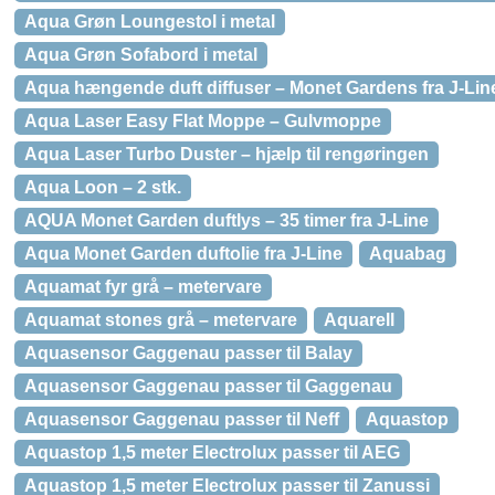
Aqua Grøn Loungestol i metal
Aqua Grøn Sofabord i metal
Aqua hængende duft diffuser – Monet Gardens fra J-Lin
Aqua Laser Easy Flat Moppe – Gulvmoppe
Aqua Laser Turbo Duster – hjælp til rengøringen
Aqua Loon – 2 stk.
AQUA Monet Garden duftlys – 35 timer fra J-Line
Aqua Monet Garden duftolie fra J-Line
Aquabag
Aquamat fyr grå – metervare
Aquamat stones grå – metervare
Aquarell
Aquasensor Gaggenau passer til Balay
Aquasensor Gaggenau passer til Gaggenau
Aquasensor Gaggenau passer til Neff
Aquastop
Aquastop 1,5 meter Electrolux passer til AEG
Aquastop 1,5 meter Electrolux passer til Zanussi