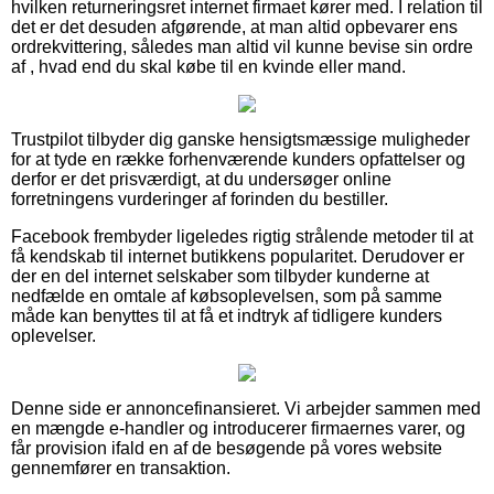
hvilken returneringsret internet firmaet kører med. I relation til
det er det desuden afgørende, at man altid opbevarer ens
ordrekvittering, således man altid vil kunne bevise sin ordre
af , hvad end du skal købe til en kvinde eller mand.
Trustpilot tilbyder dig ganske hensigtsmæssige muligheder
for at tyde en række forhenværende kunders opfattelser og
derfor er det prisværdigt, at du undersøger online
forretningens vurderinger af forinden du bestiller.
Facebook frembyder ligeledes rigtig strålende metoder til at
få kendskab til internet butikkens popularitet. Derudover er
der en del internet selskaber som tilbyder kunderne at
nedfælde en omtale af købsoplevelsen, som på samme
måde kan benyttes til at få et indtryk af tidligere kunders
oplevelser.
Denne side er annoncefinansieret. Vi arbejder sammen med
en mængde e-handler og introducerer firmaernes varer, og
får provision ifald en af de besøgende på vores website
gennemfører en transaktion.