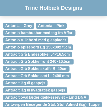
Trine Holbæk Designs
Antonia – Grey
Antonia – Pink
Antonio bambusbar med tag fra Affari
Antonio rullebord med glasplader
Antonio spisebord Eg 150x80x75cm
Antracit Grå Endesokkel 54×16.5cm
Antracit Grå Sokkelfront 240×16.5cm
Antracit Grå Sokkelskuffe B: 40cm
Antracit Grå Sokkelsæt L: 2400 mm
Antracit låg til gaspejs
Antracit låg til kvadratisk gaspejs
Antracit oval læder dækkeserviet – Lind DNA
Antwerpen Besøgende Stol, Stof Valnød (Eg), Taupe