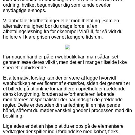
ordning, hvilket begunstiger dig som kunde overfor
snydagtige e-shops.
Vi anbefaler kortbetalinger eller mobilbetaling. Som en
alternativ mulighed bør du drage fordel af en
afbetalingsløsning fra for eksempel ViaBill, for så vidt du
hellere vil klare prisen over et længere tidsrum.
Før nogen handler på en webbutik kan man sådan set
gennemlæse deres vilkår, men det er i mange tilfælde ikke
specielt ophidsende.
Et alternativt forslag kan derfor være at kigge hvorvidt
webbutikken er verificeret af e-mærket, siden det generelt er
et billede på at online forhandleren opretholder gældende
dansk lovgivning, foruden at e-forhandleren løbende
monitoreres af specialister der har indsigt i de gældende
regler. Dette er desuden din anledning til en hjælpende
hånd, såfremt du møder vanskeligheder i processen med din
bestilling.
Ligeledes er det en hjælp at du er obs på de elementære
vedtægter der spiller ind i forbindelse med købet, f.eks.