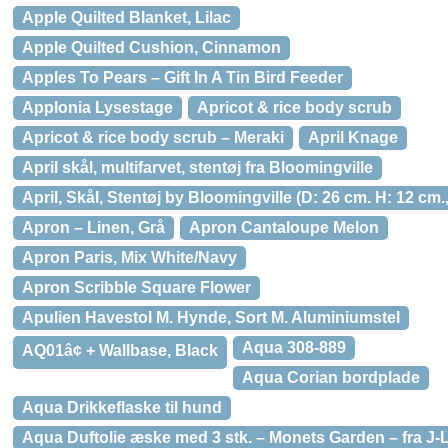
Apple Quilted Blanket, Lilac
Apple Quilted Cushion, Cinnamon
Apples To Pears – Gift In A Tin Bird Feeder
Applonia Lysestage
Apricot & rice body scrub
Apricot & rice body scrub – Meraki
April Knage
April skål, multifarvet, stentøj fra Bloomingville
April, Skål, Stentøj by Bloomingville (D: 26 cm. H: 12 cm.,
Apron – Linen, Grå
Apron Cantaloupe Melon
Apron Paris, Mix White/Navy
Apron Scribble Square Flower
Apulien Havestol M. Hynde, Sort M. Aluminiumstel
Aqua 308-889
AQ01â¢ + Wallbase, Black
Aqua Corian bordplade
Aqua Drikkeflaske til hund
Aqua Duftolie æske med 3 stk. – Monets Garden – fra J-