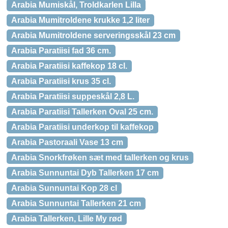
Arabia Mumiskål, Troldkarlen Lilla
Arabia Mumitroldene krukke 1,2 liter
Arabia Mumitroldene serveringsskål 23 cm
Arabia Paratiisi fad 36 cm.
Arabia Paratiisi kaffekop 18 cl.
Arabia Paratiisi krus 35 cl.
Arabia Paratiisi suppeskål 2,8 L.
Arabia Paratiisi Tallerken Oval 25 cm.
Arabia Paratiisi underkop til kaffekop
Arabia Pastoraali Vase 13 cm
Arabia Snorkfrøken sæt med tallerken og krus
Arabia Sunnuntai Dyb Tallerken 17 cm
Arabia Sunnuntai Kop 28 cl
Arabia Sunnuntai Tallerken 21 cm
Arabia Tallerken, Lille My rød