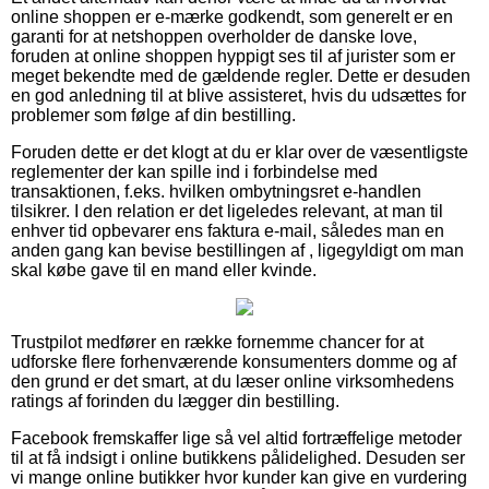
online shoppen er e-mærke godkendt, som generelt er en
garanti for at netshoppen overholder de danske love,
foruden at online shoppen hyppigt ses til af jurister som er
meget bekendte med de gældende regler. Dette er desuden
en god anledning til at blive assisteret, hvis du udsættes for
problemer som følge af din bestilling.
Foruden dette er det klogt at du er klar over de væsentligste
reglementer der kan spille ind i forbindelse med
transaktionen, f.eks. hvilken ombytningsret e-handlen
tilsikrer. I den relation er det ligeledes relevant, at man til
enhver tid opbevarer ens faktura e-mail, således man en
anden gang kan bevise bestillingen af , ligegyldigt om man
skal købe gave til en mand eller kvinde.
Trustpilot medfører en række fornemme chancer for at
udforske flere forhenværende konsumenters domme og af
den grund er det smart, at du læser online virksomhedens
ratings af forinden du lægger din bestilling.
Facebook fremskaffer lige så vel altid fortræffelige metoder
til at få indsigt i online butikkens pålidelighed. Desuden ser
vi mange online butikker hvor kunder kan give en vurdering