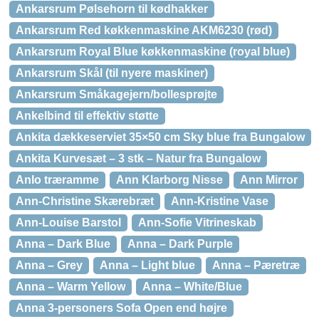
Ankarsrum Pølsehorn til kødhakker
Ankarsrum Red køkkenmaskine AKM6230 (rød)
Ankarsrum Royal Blue køkkenmaskine (royal blue)
Ankarsrum Skål (til nyere maskiner)
Ankarsrum Småkagejern/bollesprøjte
Ankelbind til effektiv støtte
Ankita dækkeserviet 35×50 cm Sky blue fra Bungalow
Ankita Kurvesæt – 3 stk – Natur fra Bungalow
Anlo træramme
Ann Klarborg Nisse
Ann Mirror
Ann-Christine Skærebræt
Ann-Kristine Vase
Ann-Louise Barstol
Ann-Sofie Vitrineskab
Anna – Dark Blue
Anna – Dark Purple
Anna – Grey
Anna – Light blue
Anna – Pæretræ
Anna – Warm Yellow
Anna – White/Blue
Anna 3-personers Sofa Open end højre