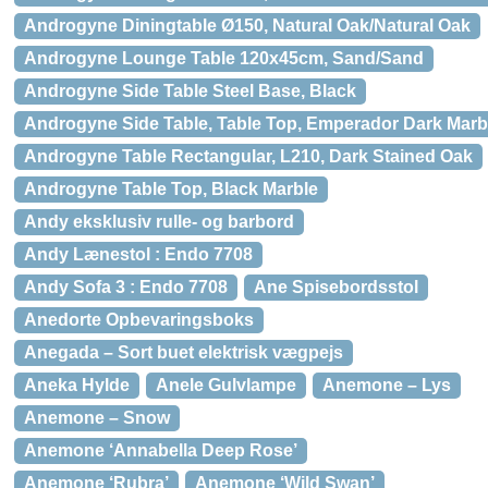
Androgyne Diningtable Ø150, Natural Oak/Natural Oak
Androgyne Lounge Table 120x45cm, Sand/Sand
Androgyne Side Table Steel Base, Black
Androgyne Side Table, Table Top, Emperador Dark Marb
Androgyne Table Rectangular, L210, Dark Stained Oak
Androgyne Table Top, Black Marble
Andy eksklusiv rulle- og barbord
Andy Lænestol : Endo 7708
Andy Sofa 3 : Endo 7708
Ane Spisebordsstol
Anedorte Opbevaringsboks
Anegada – Sort buet elektrisk vægpejs
Aneka Hylde
Anele Gulvlampe
Anemone – Lys
Anemone – Snow
Anemone ‘Annabella Deep Rose’
Anemone ‘Rubra’
Anemone ‘Wild Swan’