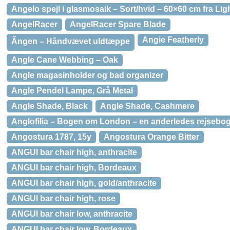
Angelo spejl i glasmosaik – Sort/hvid – 60×60 cm fra Lig
AngelRacer
AngelRacer Spare Blade
Angie Featherly
Ãngen – Håndvævet uldtæppe
Angle Cane Webbing – Oak
Angle magasinholder og bad organizer
Angle Pendel Lampe, Grå Metal
Angle Shade, Black
Angle Shade, Cashmere
Anglofilia – Bogen om London – en anderledes rejsebo
Angostura 1787, 15y
Angostura Orange Bitter
ANGUI bar chair high, anthracite
ANGUI bar chair high, Bordeaux
ANGUI bar chair high, gold/anthracite
ANGUI bar chair high, rose
ANGUI bar chair low, anthracite
ANGUI bar chair low, Bordeaux