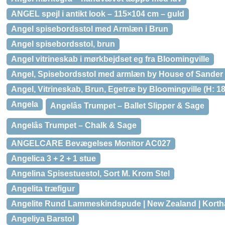
ANGEL spejl i antikt look – 115×104 cm – guld
Angel spisebordsstol med Armlæn i Brun
Angel spisebordsstol, brun
Angel vitrineskab i mørkbejdset eg fra Bloomingville
Angel, Spisebordsstol med armlæn by House of Sander (H
Angel, Vitrineskab, Brun, Egetræ by Bloomingville (H: 18
Angela
Angelâs Trumpet – Ballet Slipper & Sage
Angelâs Trumpet – Chalk & Sage
ANGELCARE Bevægelses Monitor AC027
Angelica 3 + 2 + 1 stue
Angelina Spisestuestol, Sort M. Krom Stel
Angelita træfigur
Angelite Rund Lammeskindspude | New Zealand | Korthå
Angeliya Barstol