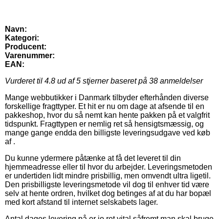
Navn:
Kategori:
Producent:
Varenummer:
EAN:
Vurderet til
4.8
ud af 5 stjerner baseret på
38
anmeldelser
Mange webbutikker i Danmark tilbyder efterhånden diverse
forskellige fragttyper. Et hit er nu om dage at afsende til en
pakkeshop, hvor du så nemt kan hente pakken på et valgfrit
tidspunkt. Fragttypen er nemlig ret så hensigtsmæssig, og
mange gange endda den billigste leveringsudgave ved køb
af .
Du kunne ydermere påtænke at få det leveret til din
hjemmeadresse eller til hvor du arbejder. Leveringsmetoden
er undertiden lidt mindre prisbillig, men omvendt ultra ligetil.
Den prisbilligste leveringsmetode vil dog til enhver tid være
selv at hente ordren, hvilket dog betinges af at du har bopæl
med kort afstand til internet selskabets lager.
Antal dages levering på er jo ret vital såfremt man skal bruge