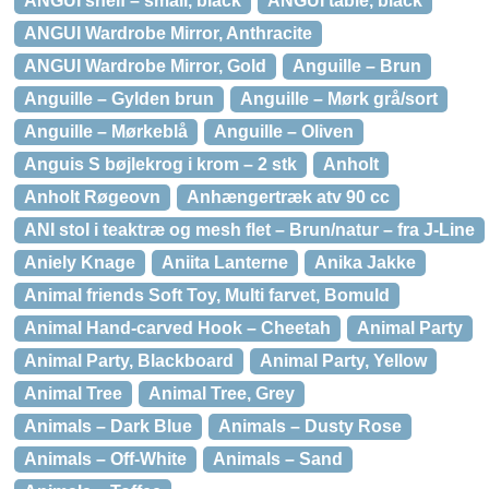
ANGUI shelf – small, black
ANGUI table, black
ANGUI Wardrobe Mirror, Anthracite
ANGUI Wardrobe Mirror, Gold
Anguille – Brun
Anguille – Gylden brun
Anguille – Mørk grå/sort
Anguille – Mørkeblå
Anguille – Oliven
Anguis S bøjlekrog i krom – 2 stk
Anholt
Anholt Røgeovn
Anhængertræk atv 90 cc
ANI stol i teaktræ og mesh flet – Brun/natur – fra J-Line
Aniely Knage
Aniita Lanterne
Anika Jakke
Animal friends Soft Toy, Multi farvet, Bomuld
Animal Hand-carved Hook – Cheetah
Animal Party
Animal Party, Blackboard
Animal Party, Yellow
Animal Tree
Animal Tree, Grey
Animals – Dark Blue
Animals – Dusty Rose
Animals – Off-White
Animals – Sand