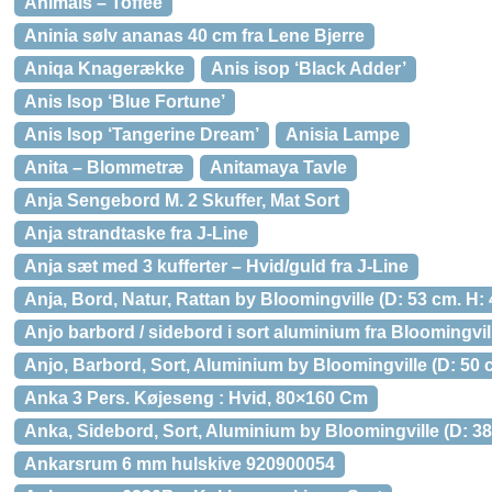
Animals – Toffee
Aninia sølv ananas 40 cm fra Lene Bjerre
Aniqa Knagerække
Anis isop ‘Black Adder’
Anis Isop ‘Blue Fortune’
Anis Isop ‘Tangerine Dream’
Anisia Lampe
Anita – Blommetræ
Anitamaya Tavle
Anja Sengebord M. 2 Skuffer, Mat Sort
Anja strandtaske fra J-Line
Anja sæt med 3 kufferter – Hvid/guld fra J-Line
Anja, Bord, Natur, Rattan by Bloomingville (D: 53 cm. H: 
Anjo barbord / sidebord i sort aluminium fra Bloomingvil
Anjo, Barbord, Sort, Aluminium by Bloomingville (D: 50 c
Anka 3 Pers. Køjeseng : Hvid, 80×160 Cm
Anka, Sidebord, Sort, Aluminium by Bloomingville (D: 38 
Ankarsrum 6 mm hulskive 920900054