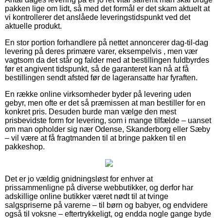
pakken lige om lidt, så med det formål er det skam aktuelt at
vi kontrollerer det anslåede leveringstidspunkt ved det
aktuelle produkt.
En stor portion forhandlere på nettet annoncerer dag-til-dag
levering på deres primære varer, eksempelvis , men vær
vagtsom da det står og falder med at bestillingen fuldbyrdes
før et angivent tidspunkt, så de garanteret kan nå at få
bestillingen sendt afsted før de lageransatte har fyraften.
En række online virksomheder byder på levering uden
gebyr, men ofte er det så præmissen at man bestiller for en
konkret pris. Desuden burde man vælge den mest
prisbevidste form for levering, som i mange tilfælde – uanset
om man opholder sig nær Odense, Skanderborg eller Sæby
– vil være at få fragtmanden til at bringe pakken til en
pakkeshop.
Det er jo vældig gnidningsløst for enhver at
prissammenligne på diverse webbutikker, og derfor har
adskillige online butikker været nødt til at tvinge
salgspriserne på varerne – til børn og babyer, og endvidere
også til voksne – eftertrykkeligt, og endda nogle gange byde