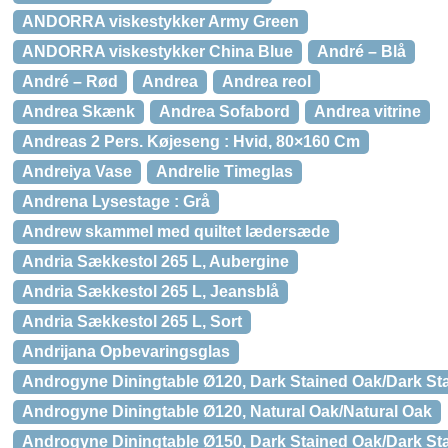
ANDORRA viskestykker Army Green
ANDORRA viskestykker China Blue
André – Blå
André – Rød
Andrea
Andrea reol
Andrea Skænk
Andrea Sofabord
Andrea vitrine
Andreas 2 Pers. Køjeseng : Hvid, 80×160 Cm
Andreiya Vase
Andrelie Timeglas
Andrena Lysestage : Grå
Andrew skammel med quiltet lædersæde
Andria Sækkestol 265 L, Aubergine
Andria Sækkestol 265 L, Jeansblå
Andria Sækkestol 265 L, Sort
Andrijana Opbevaringsglas
Androgyne Diningtable Ø120, Dark Stained Oak/Dark St
Androgyne Diningtable Ø120, Natural Oak/Natural Oak
Androgyne Diningtable Ø150, Dark Stained Oak/Dark St