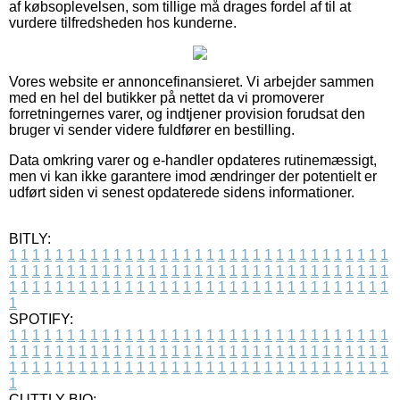
af købsoplevelsen, som tillige må drages fordel af til at
vurdere tilfredsheden hos kunderne.
Vores website er annoncefinansieret. Vi arbejder sammen
med en hel del butikker på nettet da vi promoverer
forretningernes varer, og indtjener provision forudsat den
bruger vi sender videre fuldfører en bestilling.
Data omkring varer og e-handler opdateres rutinemæssigt,
men vi kan ikke garantere imod ændringer der potentielt er
udført siden vi senest opdaterede sidens informationer.
BITLY:
1
1
1
1
1
1
1
1
1
1
1
1
1
1
1
1
1
1
1
1
1
1
1
1
1
1
1
1
1
1
1
1
1
1
1
1
1
1
1
1
1
1
1
1
1
1
1
1
1
1
1
1
1
1
1
1
1
1
1
1
1
1
1
1
1
1
1
1
1
1
1
1
1
1
1
1
1
1
1
1
1
1
1
1
1
1
1
1
1
1
1
1
1
1
1
1
1
1
1
1
SPOTIFY:
1
1
1
1
1
1
1
1
1
1
1
1
1
1
1
1
1
1
1
1
1
1
1
1
1
1
1
1
1
1
1
1
1
1
1
1
1
1
1
1
1
1
1
1
1
1
1
1
1
1
1
1
1
1
1
1
1
1
1
1
1
1
1
1
1
1
1
1
1
1
1
1
1
1
1
1
1
1
1
1
1
1
1
1
1
1
1
1
1
1
1
1
1
1
1
1
1
1
1
1
CUTTLY BIO: