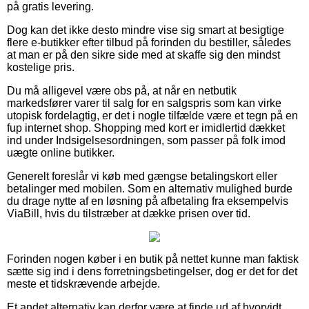
på gratis levering.
Dog kan det ikke desto mindre vise sig smart at besigtige
flere e-butikker efter tilbud på forinden du bestiller, således
at man er på den sikre side med at skaffe sig den mindst
kostelige pris.
Du må alligevel være obs på, at når en netbutik
markedsfører varer til salg for en salgspris som kan virke
utopisk fordelagtig, er det i nogle tilfælde være et tegn på en
fup internet shop. Shopping med kort er imidlertid dækket
ind under Indsigelsesordningen, som passer på folk imod
uægte online butikker.
Generelt foreslår vi køb med gængse betalingskort eller
betalinger med mobilen. Som en alternativ mulighed burde
du drage nytte af en løsning på afbetaling fra eksempelvis
ViaBill, hvis du tilstræber at dække prisen over tid.
Forinden nogen køber i en butik på nettet kunne man faktisk
sætte sig ind i dens forretningsbetingelser, dog er det for det
meste et tidskrævende arbejde.
Et andet alternativ kan derfor være at finde ud af hvorvidt