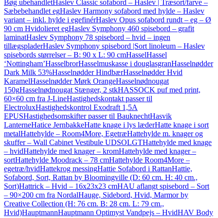
Bøg ubehandlet
Haslev Classic sofabord – Haslev | Træsort/farve –
Sæbebehandlet eg
Haslev Harmony sofabord med hylde – Haslev
variant – inkl. hylde i egefinér
Haslev Opus sofabord rundt – eg – Ø
90 cm Hvidolieret eg
Haslev Symphony 460 spisebord – grafit
laminat
Haslev Symphony 78 spisebord – hvid – ingen
tillægsplader
Haslev Symphony spisebord |Sort linoleum – Haslev
spisebords størrelser – B: 90 x L: 90 cm
Hassel
Hassel
‘Nottingham’
Hasselbror
Hasselmuskasse i douglasgran
Hasselnødder
Dark Milk 53%
Hasselnødder Hindbær
Hasselnødder Hvid
Karamel
Hasselnødder Mørk Orange
Hasselnødnougat
150g
Hasselnødnougat Stænger, 2 stk
HASSOCK puf med print,
60×60 cm fra J-Line
Hastighedskontakt passer til
Electrolux
Hastighedskontrol Exodraft 1,5A
EPUS
Hastighedsomskifter passer til Bauknecht
Hasvik
Lanterne
Hatice Jernbakke
Hatte knage i lys læder
Hatte knage i sort
metal
Hattehylde – Room4More, Egetræ
Hattehylde m. knager og
skuffer – Wall Cabinet Vestibule UDSOLGT
Hattehylde med knage
– hvid
Hattehylde med knager – krom
Hattehylde med knager –
sort
Hattehylde Moodrack – 78 cm
Hattehylde Room4More –
egetræ/hvid
Hattekrog messing
Hattie Sofabord i Rattan
Hattie,
Sofabord, Sort, Rattan by Bloomingville (D: 60 cm. H: 40 cm.,
Sort)
Hattrick – Hvid – 16x23x23 cm
HAU aflangt spisebord – Sort
– 90×200 cm fra Nordal
Hauge, Sidebord, Hvid, Marmor by
Creative Collection (H: 76 cm. B: 28 cm. L: 79 cm.,
Hvid)
Hauptmann
Hauptmann Optimyst Vandpejs – Hvid
HAV Body