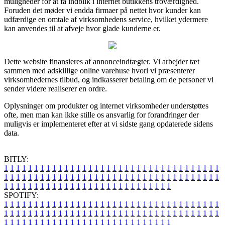
muligheder for at få indblik i internet butikkens troværdighed.
Foruden det møder vi endda firmaer på nettet hvor kunder kan
udfærdige en omtale af virksomhedens service, hvilket ydermere
kan anvendes til at afveje hvor glade kunderne er.
Dette website finansieres af annonceindtægter. Vi arbejder tæt
sammen med adskillige online varehuse hvori vi præsenterer
virksomhedernes tilbud, og indkasserer betaling om de personer vi
sender videre realiserer en ordre.
Oplysninger om produkter og internet virksomheder understøttes
ofte, men man kan ikke stille os ansvarlig for forandringer der
muligvis er implementeret efter at vi sidste gang opdaterede sidens
data.
BITLY:
1
1
1
1
1
1
1
1
1
1
1
1
1
1
1
1
1
1
1
1
1
1
1
1
1
1
1
1
1
1
1
1
1
1
1
1
1
1
1
1
1
1
1
1
1
1
1
1
1
1
1
1
1
1
1
1
1
1
1
1
1
1
1
1
1
1
1
1
1
1
1
1
1
1
1
1
1
1
1
1
1
1
1
1
1
1
1
1
1
1
1
1
1
1
1
1
1
1
1
1
SPOTIFY:
1
1
1
1
1
1
1
1
1
1
1
1
1
1
1
1
1
1
1
1
1
1
1
1
1
1
1
1
1
1
1
1
1
1
1
1
1
1
1
1
1
1
1
1
1
1
1
1
1
1
1
1
1
1
1
1
1
1
1
1
1
1
1
1
1
1
1
1
1
1
1
1
1
1
1
1
1
1
1
1
1
1
1
1
1
1
1
1
1
1
1
1
1
1
1
1
1
1
1
1