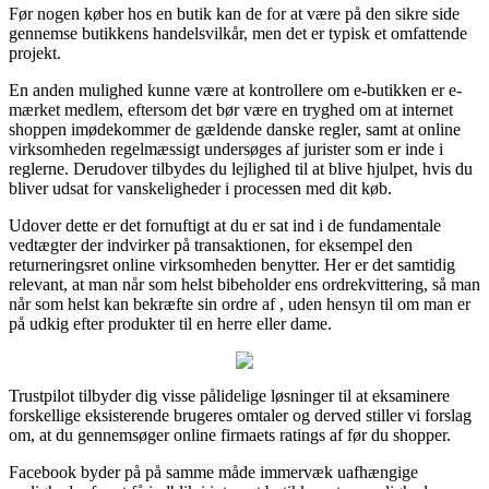
Før nogen køber hos en butik kan de for at være på den sikre side
gennemse butikkens handelsvilkår, men det er typisk et omfattende
projekt.
En anden mulighed kunne være at kontrollere om e-butikken er e-
mærket medlem, eftersom det bør være en tryghed om at internet
shoppen imødekommer de gældende danske regler, samt at online
virksomheden regelmæssigt undersøges af jurister som er inde i
reglerne. Derudover tilbydes du lejlighed til at blive hjulpet, hvis du
bliver udsat for vanskeligheder i processen med dit køb.
Udover dette er det fornuftigt at du er sat ind i de fundamentale
vedtægter der indvirker på transaktionen, for eksempel den
returneringsret online virksomheden benytter. Her er det samtidig
relevant, at man når som helst bibeholder ens ordrekvittering, så man
når som helst kan bekræfte sin ordre af , uden hensyn til om man er
på udkig efter produkter til en herre eller dame.
Trustpilot tilbyder dig visse pålidelige løsninger til at eksaminere
forskellige eksisterende brugeres omtaler og derved stiller vi forslag
om, at du gennemsøger online firmaets ratings af før du shopper.
Facebook byder på på samme måde immervæk uafhængige