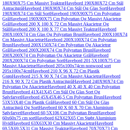
180X90X75 Cm Massivt Teaktræ
Havebord 190X80X72 Cm Stål
Antracitgrå
Havebord 190X90X74 Cm Stål Og Glas Sort
Havebord
190X90X74 Cm Stål Sort
Havebord 190X90X75 Cm Polyrattan
Grå
Havebord 190X90X75 Cm Polyrattan Og Massivt Akacietræ
Grå
Havebord 200 X 100 X 72 Cm Massivt Akacietræ Og
Stål
Havebord 200 X 100 X 77 Cm Massivt Teaktræ
Havebord
200X100X74 Cm Glas Og Polyrattan Brun
Havebord 200X100X74
Cm Massivt Akacietræ
Havebord 200X100X74 Cm Polyrattan
Brun
Havebord 200X150X74 Cm Polyrattan Og Akacietræ
Grå
Havebord 200X200X74 Cm Polyrattan Brun
Havebord
200X200X74 Cm Polyrattan Og Akacietræ Grå
Havebord
200X200X74 Cm Polyrattan Sort
Havebord 201,5X100X75 Cm
Massivt Akacietræ
Havebord 205x100x74cm nonwood sort
205x100x74cm
Havebord 210 X 96 X 72 Cm Plastik
Grøn
Havebord 215 X 90 X 74 Cm Massivt Akacietræ
Havebord
216 X 90 X 72 Cm Plastik Antracitgrå
Havebord 240X90X74 Cm
Polyrattan Og Akacietræ
Havebord 40 X 40 X 40 Cm Polyrattan
Brun
Havebord 41X41X45 Cm Stål Og Glas Sort Og
Sølvfarvet
Havebord 45X45X46,5 Cm Polyrattan Brun
Havebord
53X53X40 Cm Plastik Grå
Havebord 60 Cm Stål Og Glas
Antracitgrå Og Sort
Havebord 60 X 60 X 70 Cm Aluminium
Sølvfarvet
Havebord 60,5X106 Cm Polyrattan Brun
Havebord
60x60x75 cm sort
Havebord 62X62X65 Cm Støbt Aluminium
Hvid
Havebord 63X63X30 Cm Massivt Akacietræ
Havebord
69,5X69,5X31 Cm Massivt Teaktræ
Havebord 70X70X73 Cm