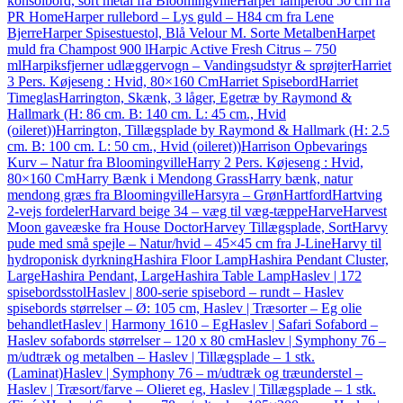
konsolbord, sort metal fra Bloomingville
Harper lampefod 50 cm fra
PR Home
Harper rullebord – Lys guld – H84 cm fra Lene
Bjerre
Harper Spisestuestol, Blå Velour M. Sorte Metalben
Harpet
muld fra Champost 900 l
Harpic Active Fresh Citrus – 750
ml
Harpiksfjerner udlæggervogn – Vandingsudstyr & sprøjter
Harriet
3 Pers. Køjeseng : Hvid, 80×160 Cm
Harriet Spisebord
Harriet
Timeglas
Harrington, Skænk, 3 låger, Egetræ by Raymond &
Hallmark (H: 86 cm. B: 140 cm. L: 45 cm., Hvid
(oileret))
Harrington, Tillægsplade by Raymond & Hallmark (H: 2.5
cm. B: 100 cm. L: 50 cm., Hvid (oileret))
Harrison Opbevarings
Kurv – Natur fra Bloomingville
Harry 2 Pers. Køjeseng : Hvid,
80×160 Cm
Harry Bænk i Mendong Grass
Harry bænk, natur
mendong græs fra Bloomingville
Harsyra – Grøn
Hartford
Hartving
2-vejs fordeler
Harvard beige 34 – væg til væg-tæppe
Harve
Harvest
Moon gaveæske fra House Doctor
Harvey Tillægsplade, Sort
Harvy
pude med små spejle – Natur/hvid – 45×45 cm fra J-Line
Harvy til
hydroponisk dyrkning
Hashira Floor Lamp
Hashira Pendant Cluster,
Large
Hashira Pendant, Large
Hashira Table Lamp
Haslev | 172
spisebordsstol
Haslev | 800-serie spisebord – rundt – Haslev
spisebords størrelser – Ø: 105 cm, Haslev | Træsorter – Eg olie
behandlet
Haslev | Harmony 1610 – Eg
Haslev | Safari Sofabord –
Haslev sofabords størrelser – 120 x 80 cm
Haslev | Symphony 76 –
m/udtræk og metalben – Haslev | Tillægsplade – 1 stk.
(Laminat)
Haslev | Symphony 76 – m/udtræk og træunderstel –
Haslev | Træsort/farve – Olieret eg, Haslev | Tillægsplade – 1 stk.