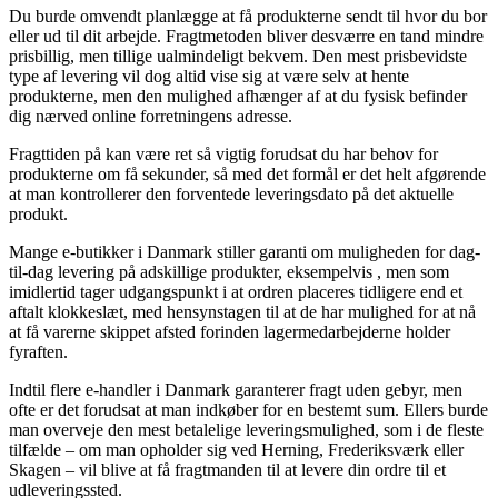
Du burde omvendt planlægge at få produkterne sendt til hvor du bor
eller ud til dit arbejde. Fragtmetoden bliver desværre en tand mindre
prisbillig, men tillige ualmindeligt bekvem. Den mest prisbevidste
type af levering vil dog altid vise sig at være selv at hente
produkterne, men den mulighed afhænger af at du fysisk befinder
dig nærved online forretningens adresse.
Fragttiden på kan være ret så vigtig forudsat du har behov for
produkterne om få sekunder, så med det formål er det helt afgørende
at man kontrollerer den forventede leveringsdato på det aktuelle
produkt.
Mange e-butikker i Danmark stiller garanti om muligheden for dag-
til-dag levering på adskillige produkter, eksempelvis , men som
imidlertid tager udgangspunkt i at ordren placeres tidligere end et
aftalt klokkeslæt, med hensynstagen til at de har mulighed for at nå
at få varerne skippet afsted forinden lagermedarbejderne holder
fyraften.
Indtil flere e-handler i Danmark garanterer fragt uden gebyr, men
ofte er det forudsat at man indkøber for en bestemt sum. Ellers burde
man overveje den mest betalelige leveringsmulighed, som i de fleste
tilfælde – om man opholder sig ved Herning, Frederiksværk eller
Skagen – vil blive at få fragtmanden til at levere din ordre til et
udleveringssted.