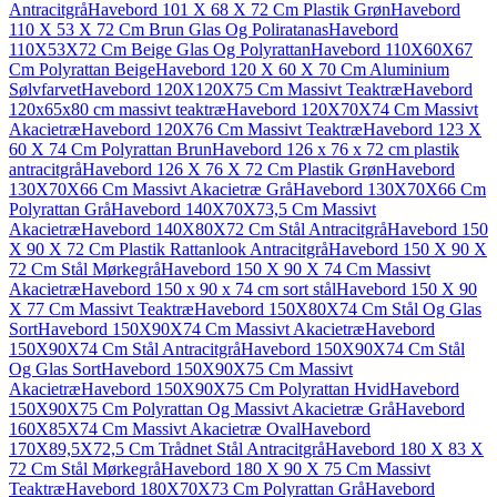
Antracitgrå
Havebord 101 X 68 X 72 Cm Plastik Grøn
Havebord
110 X 53 X 72 Cm Brun Glas Og Poliratanas
Havebord
110X53X72 Cm Beige Glas Og Polyrattan
Havebord 110X60X67
Cm Polyrattan Beige
Havebord 120 X 60 X 70 Cm Aluminium
Sølvfarvet
Havebord 120X120X75 Cm Massivt Teaktræ
Havebord
120x65x80 cm massivt teaktræ
Havebord 120X70X74 Cm Massivt
Akacietræ
Havebord 120X76 Cm Massivt Teaktræ
Havebord 123 X
60 X 74 Cm Polyrattan Brun
Havebord 126 x 76 x 72 cm plastik
antracitgrå
Havebord 126 X 76 X 72 Cm Plastik Grøn
Havebord
130X70X66 Cm Massivt Akacietræ Grå
Havebord 130X70X66 Cm
Polyrattan Grå
Havebord 140X70X73,5 Cm Massivt
Akacietræ
Havebord 140X80X72 Cm Stål Antracitgrå
Havebord 150
X 90 X 72 Cm Plastik Rattanlook Antracitgrå
Havebord 150 X 90 X
72 Cm Stål Mørkegrå
Havebord 150 X 90 X 74 Cm Massivt
Akacietræ
Havebord 150 x 90 x 74 cm sort stål
Havebord 150 X 90
X 77 Cm Massivt Teaktræ
Havebord 150X80X74 Cm Stål Og Glas
Sort
Havebord 150X90X74 Cm Massivt Akacietræ
Havebord
150X90X74 Cm Stål Antracitgrå
Havebord 150X90X74 Cm Stål
Og Glas Sort
Havebord 150X90X75 Cm Massivt
Akacietræ
Havebord 150X90X75 Cm Polyrattan Hvid
Havebord
150X90X75 Cm Polyrattan Og Massivt Akacietræ Grå
Havebord
160X85X74 Cm Massivt Akacietræ Oval
Havebord
170X89,5X72,5 Cm Trådnet Stål Antracitgrå
Havebord 180 X 83 X
72 Cm Stål Mørkegrå
Havebord 180 X 90 X 75 Cm Massivt
Teaktræ
Havebord 180X70X73 Cm Polyrattan Grå
Havebord