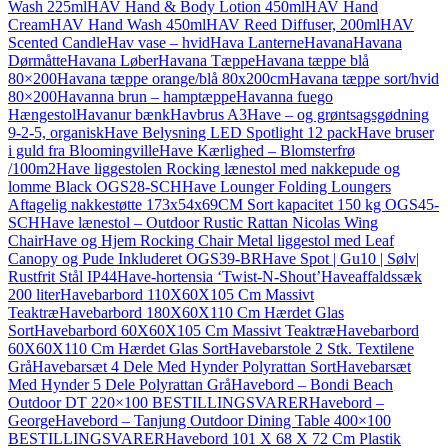
Wash 225ml
HAV Hand & Body Lotion 450ml
HAV Hand
Cream
HAV Hand Wash 450ml
HAV Reed Diffuser, 200ml
HAV
Scented Candle
Hav vase – hvid
Hava Lanterne
Havana
Havana
Dørmåtte
Havana Løber
Havana Tæppe
Havana tæppe blå
80×200
Havana tæppe orange/blå 80x200cm
Havana tæppe sort/hvid
80×200
Havanna brun – hamptæppe
Havanna fuego
Hængestol
Havanur bænk
Havbrus A3
Have – og grøntsagsgødning
9-2-5, organisk
Have Belysning LED Spotlight 12 pack
Have bruser
i guld fra Bloomingville
Have Kærlighed – Blomsterfrø
/100m2
Have liggestolen Rocking lænestol med nakkepude og
lomme Black OGS28-SCH
Have Lounger Folding Loungers
Aftagelig nakkestøtte 173x54x69CM Sort kapacitet 150 kg OGS45-
SCH
Have lænestol – Outdoor Rustic Rattan Nicolas Wing
Chair
Have og Hjem Rocking Chair Metal liggestol med Leaf
Canopy og Pude Inkluderet OGS39-BR
Have Spot | Gu10 | Sølv|
Rustfrit Stål IP44
Have-hortensia ‘Twist-N-Shout’
Haveaffaldssæk
200 liter
Havebarbord 110X60X105 Cm Massivt
Teaktræ
Havebarbord 180X60X110 Cm Hærdet Glas
Sort
Havebarbord 60X60X105 Cm Massivt Teaktræ
Havebarbord
60X60X110 Cm Hærdet Glas Sort
Havebarstole 2 Stk. Textilene
Grå
Havebarsæt 4 Dele Med Hynder Polyrattan Sort
Havebarsæt
Med Hynder 5 Dele Polyrattan Grå
Havebord – Bondi Beach
Outdoor DT 220×100 BESTILLINGSVARER
Havebord –
George
Havebord – Tanjung Outdoor Dining Table 400×100
BESTILLINGSVARER
Havebord 101 X 68 X 72 Cm Plastik