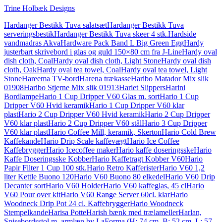
Trine Holbæk Designs
Hardanger Bestikk Tuva salatsæt
Hardanger Bestikk Tuva
serveringsbestik
Hardanger Bestikk Tuva skeer 4 stk.
Hardside
vandmadras Akva
Hardware Pack Band L Big Green Egg
Hardy
justerbart skrivebord i glas og guld 150×80 cm fra J-Line
Hardy oval
dish cloth, Coal
Hardy oval dish cloth, Light Stone
Hardy oval dish
cloth, Oak
Hardy oval tea towel, Coal
Hardy oval tea towel, Light
Stone
Hareema TV-bord
Harena trækasse
Haribo Matador Mix slik
01908
Haribo Stjerne Mix slik 01913
Hariet Slippers
Harini
Bordlampe
Hario 1 Cup Dripper V60 Glas m. sort
Hario 1 Cup
Dripper V60 Hvid keramik
Hario 1 Cup Dripper V60 klar
plast
Hario 2 Cup Dripper V60 Hvid keramik
Hario 2 Cup Dripper
V60 klar plast
Hario 2 Cup Dripper V60 stål
Hario 3 Cup Dripper
V60 klar plast
Hario Coffee Mill, keramik, Skerton
Hario Cold Brew
Kaffekande
Hario Drip Scale kaffevægt
Hario Ice Coffee
Kaffebrygger
Hario Icecoffee maker
Hario kaffe doseringsske
Hario
Kaffe Doseringsske Kobber
Hario Kaffetragt Kobber V60
Hario
Papir Filter 1 Cup 100 stk.
Hario Retro Kafferister
Hario V60 1,2
liter Kettle Buono 120
Hario V60 Buono 80 elkedel
Hario V60 Drip
Decanter sort
Hario V60 Holder
Hario V60 kaffeglas, 45 cl
Hario
V60 Pour over kit
Hario V60 Range Server 60cl. klar
Hario
Woodneck Drip Pot 24 cl. Kaffebrygger
Hario Woodneck
Stempelkande
Harisa Potte
Harish bænk med trælameller
Harlan,
Spisebordsstol m. armlæn by LaForma (H: 74 cm. B: 52 cm. L: 57