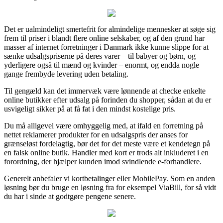
Det er ualmindeligt smertefrit for almindelige mennesker at søge sig
frem til priser i blandt flere online selskaber, og af den grund har
masser af internet forretninger i Danmark ikke kunne slippe for at
sænke udsalgspriserne på deres varer – til babyer og børn, og
yderligere også til mænd og kvinder – enormt, og endda nogle
gange frembyde levering uden betaling.
Til gengæld kan det immervæk være lønnende at checke enkelte
online butikker efter udsalg på forinden du shopper, sådan at du er
usvigeligt sikker på at få fat i den mindst kostelige pris.
Du må alligevel være omhyggelig med, at ifald en forretning på
nettet reklamerer produkter for en udsalgspris der anses for
grænseløst fordelagtig, bør det for det meste være et kendetegn på
en falsk online butik. Handler med kort er trods alt inkluderet i en
forordning, der hjælper kunden imod svindlende e-forhandlere.
Generelt anbefaler vi kortbetalinger eller MobilePay. Som en anden
løsning bør du bruge en løsning fra for eksempel ViaBill, for så vidt
du har i sinde at godtgøre pengene senere.