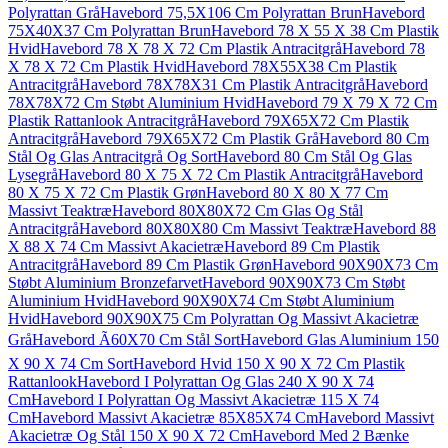
Polyrattan Grå
Havebord 75,5X106 Cm Polyrattan Brun
Havebord
75X40X37 Cm Polyrattan Brun
Havebord 78 X 55 X 38 Cm Plastik
Hvid
Havebord 78 X 78 X 72 Cm Plastik Antracitgrå
Havebord 78
X 78 X 72 Cm Plastik Hvid
Havebord 78X55X38 Cm Plastik
Antracitgrå
Havebord 78X78X31 Cm Plastik Antracitgrå
Havebord
78X78X72 Cm Støbt Aluminium Hvid
Havebord 79 X 79 X 72 Cm
Plastik Rattanlook Antracitgrå
Havebord 79X65X72 Cm Plastik
Antracitgrå
Havebord 79X65X72 Cm Plastik Grå
Havebord 80 Cm
Stål Og Glas Antracitgrå Og Sort
Havebord 80 Cm Stål Og Glas
Lysegrå
Havebord 80 X 75 X 72 Cm Plastik Antracitgrå
Havebord
80 X 75 X 72 Cm Plastik Grøn
Havebord 80 X 80 X 77 Cm
Massivt Teaktræ
Havebord 80X80X72 Cm Glas Og Stål
Antracitgrå
Havebord 80X80X80 Cm Massivt Teaktræ
Havebord 88
X 88 X 74 Cm Massivt Akacietræ
Havebord 89 Cm Plastik
Antracitgrå
Havebord 89 Cm Plastik Grøn
Havebord 90X90X73 Cm
Støbt Aluminium Bronzefarvet
Havebord 90X90X73 Cm Støbt
Aluminium Hvid
Havebord 90X90X74 Cm Støbt Aluminium
Hvid
Havebord 90X90X75 Cm Polyrattan Og Massivt Akacietræ
Grå
Havebord Ã60X70 Cm Stål Sort
Havebord Glas Aluminium 150
X 90 X 74 Cm Sort
Havebord Hvid 150 X 90 X 72 Cm Plastik
Rattanlook
Havebord I Polyrattan Og Glas 240 X 90 X 74
Cm
Havebord I Polyrattan Og Massivt Akacietræ 115 X 74
Cm
Havebord Massivt Akacietræ 85X85X74 Cm
Havebord Massivt
Akacietræ Og Stål 150 X 90 X 72 Cm
Havebord Med 2 Bænke