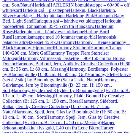
cm., Sort/Natur)
Harlekin
HARLEKIN bomuldstæppe – 60×90 – off
white/sort
Harlekin grå – plasttæppe
Harlekin, Black
Harlekin,
Silver
Harleking – Harlequin tapet
Harleking Pink
Harlequin Baby
Bed, Light Sand
Harlequin grå – håndvævet uldtæppe
Harlequin
pudebetræk, Cinnamon, 35×55 cm fra Bungalow
Harlequin
Roses
Harlequin sort – håndvævet uldtæppe
Harling Bord
Rust
Harmonikamappe med 10 lommer transp./blå
Harmonisk
balancer aftrækkersæt 45 stk.
Harmony
Harmony – Beige
Harmony –
Black
Harmony Hjørnebord
Harmony Sofabord
Harmony Tæppe
140×200 cm. Mørk Grå
Harmony Tæppe Flere Størrelser
Mørkegrå
Harmony Vitrineskab i asketræ – 90×150 cm fra House
Doctor
Harmony, Barbord, Jern, Antik by Creative Collection (H: 80
cm. B: 35 cm. L: 60 cm., Messing)
Harmony, Bordlampe, Polyester
by Bloomingville (D: 30 cm. H: 50 cm., Gul)
Harmony, Flettet kurve
(sæt á 2 stk.) by Bloomingville (Sæt á 2 stk., Natur)
Harmony,
Gulvlampe, Jern by Bloomingville (D: 23 cm. H: 150 cm.,
Sort)
Harmony, Hylde med 3 hylder by Bloomingville (H: 70 cm. B:
13 cm. L: 45 cm., Messing)
Harmony, Plaid, Bomuld by Creative
Collection (B: 125 cm. L: 150 cm., Rosa)
Harmony, Sidebord,
Rattan, Jern by Creative Collection (D: 57 cm. H: 71 cm.,
Natur)
Harmony, Spejl, Jern, Glas by Bloomingville (H: 60 cm. B:
10 cm. L: 46 cm., Sort)
Harmony, Spejl, Jern, Glas by Creative
Collection (H: 76 cm. B: 13 cm. L: 50 cm., Messing)
Harper
dekorationsbakke i lys guld, L40 cm fra Lene Bjerre
Harper