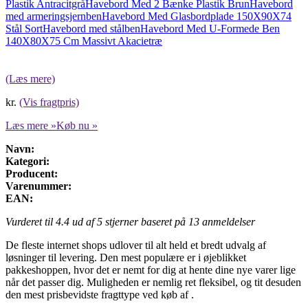
Plastik Antracitgrå
Havebord Med 2 Bænke Plastik Brun
Havebord
med armeringsjernben
Havebord Med Glasbordplade 150X90X74
Stål Sort
Havebord med stålben
Havebord Med U-Formede Ben
140X80X75 Cm Massivt Akacietræ
(Læs mere)
kr.
(Vis fragtpris)
Læs mere »
Køb nu »
Navn:
Kategori:
Producent:
Varenummer:
EAN:
Vurderet til
4.4
ud af 5 stjerner baseret på
13
anmeldelser
De fleste internet shops udlover til alt held et bredt udvalg af
løsninger til levering. Den mest populære er i øjeblikket
pakkeshoppen, hvor det er nemt for dig at hente dine nye varer lige
når det passer dig. Muligheden er nemlig ret fleksibel, og tit desuden
den mest prisbevidste fragttype ved køb af .