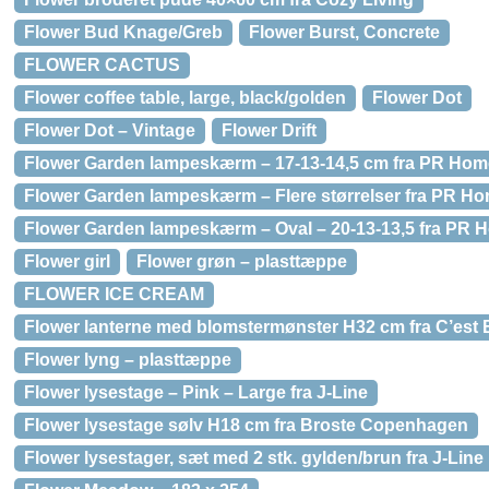
Flower Bud Knage/Greb
Flower Burst, Concrete
FLOWER CACTUS
Flower coffee table, large, black/golden
Flower Dot
Flower Dot – Vintage
Flower Drift
Flower Garden lampeskærm – 17-13-14,5 cm fra PR Hom
Flower Garden lampeskærm – Flere størrelser fra PR H
Flower Garden lampeskærm – Oval – 20-13-13,5 fra PR 
Flower girl
Flower grøn – plasttæppe
FLOWER ICE CREAM
Flower lanterne med blomstermønster H32 cm fra C’est
Flower lyng – plasttæppe
Flower lysestage – Pink – Large fra J-Line
Flower lysestage sølv H18 cm fra Broste Copenhagen
Flower lysestager, sæt med 2 stk. gylden/brun fra J-Line