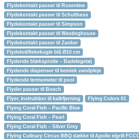
Flydekontakt passer til Rosenlew
Flydekontakt passer til Schulthess
Flydekontakt passer til Simpson
Flydekontakt passer til Westinghouse
Flydekontakt passer til Zanker
Flydelod/fiskekugle blå Ø10 cm
Flydende blæksprutte – Badelegetøj
Flydende dispenser til kemisk vandpleje
Flydende termometer til pool
Flyder passer til Bosch
Flyer, instruktion til kalkfjerning
Flying Colors 01
Flying Coral Fish – Pacific Blue
Flying Coral Fish – Pearl
Flying Coral Fish – Silver Grey
Flying Culinary Circus BBQ dække til Apollo elgrill F