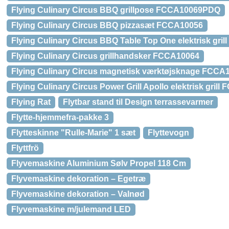
Flying Culinary Circus BBQ grillpose FCCA10069PDQ
Flying Culinary Circus BBQ pizzasæt FCCA10056
Flying Culinary Circus BBQ Table Top One elektrisk gri
Flying Culinary Circus grillhandsker FCCA10064
Flying Culinary Circus magnetisk værktøjsknage FCCA
Flying Culinary Circus Power Grill Apollo elektrisk gril
Flying Rat
Flytbar stand til Design terrassevarmer
Flytte-hjemmefra-pakke 3
Flytteskinne "Rulle-Marie" 1 sæt
Flyttevogn
Flyttfrö
Flyvemaskine Aluminium Sølv Propel 118 Cm
Flyvemaskine dekoration – Egetræ
Flyvemaskine dekoration – Valnød
Flyvemaskine m/julemand LED