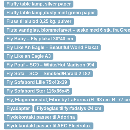
Fluffy table lamp, silver paper
Fluffy table lamp,dusty mint green paper
Fluss til alulod 0,25 kg. pulver
Flute vandglas, blommefarvet – æske med 6 stk. fra Gre
Fly Baby – Fly plakat 30*40 cm
Fly Like An Eagle – Beautiful World Plakat
Fly Like an Eagle A3
Fly Pouf – SC9 – White/Hot Madison 094
Fly Sofa – SC2 – Smoked/Harald 2 182
Fly Sofabord Lille 75x43x39
Fly Sofabord Stor 116x66x45
Fly, Flagermusstol, Fibre by LaForma (H: 93 cm. B: 77 cm
Flyadapter
Flydeglas til fyrfadslys Ø4 cm
Flydekontakt passer til Adorina
Flydekontakt passer til AEG Electrolux