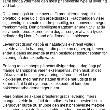
samt endda ydermere den mest prisbevidste type af levering
ved køb af .
Du kunne også tænke over at få produkterne bragt til din
privatbolig eller ud til din arbejdsplads. Fragtmetoden viser
sig jævnligt en smule mindre prisbillig, men omvendt meget
fremkommelig. Den prisbilligste fragtform er uden tvivl at du
selv henter produkterne, som dog afhænger af at du fysisk
befinder dig i kort afstand af e-firmaets tilholdssted.
Leveringstidspunktet på er naturligvis ekstremt vigtig i
tilfælde af at du har brug for din pakke nu og her, og herved
er det aldeles afgørende at man besigtiger tidshorisonten for
levering på den aktuelle vare.
En lang række shops på nettet tilsiger dag-til-dag fragt på
mange af shoppens varer, eksempelvis , men husk at det
påkræver at bestillingen anbringes forud for et fast
klokkeslæt, med hensynstagen til at de har udsigt til at
kunne nå at få dit nye produkt ekspederet forinden
pakkemedarbejderne tager hjem.
Flere online selskaber præsterer gratis levering, men i
mange tilfælde kun ifald der indkøbes for en bestemt sum.
Derudover burde du snuppe den mest prisbevidste metode
til levering, der i de fleste tilfælde – uden hensyn til om man