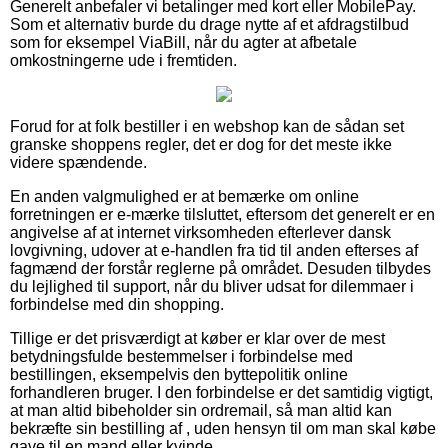
Generelt anbefaler vi betalinger med kort eller MobilePay.
Som et alternativ burde du drage nytte af et afdragstilbud
som for eksempel ViaBill, når du agter at afbetale
omkostningerne ude i fremtiden.
Forud for at folk bestiller i en webshop kan de sådan set
granske shoppens regler, det er dog for det meste ikke
videre spændende.
En anden valgmulighed er at bemærke om online
forretningen er e-mærke tilsluttet, eftersom det generelt er en
angivelse af at internet virksomheden efterlever dansk
lovgivning, udover at e-handlen fra tid til anden efterses af
fagmænd der forstår reglerne på området. Desuden tilbydes
du lejlighed til support, når du bliver udsat for dilemmaer i
forbindelse med din shopping.
Tillige er det prisværdigt at køber er klar over de mest
betydningsfulde bestemmelser i forbindelse med
bestillingen, eksempelvis den byttepolitik online
forhandleren bruger. I den forbindelse er det samtidig vigtigt,
at man altid bibeholder sin ordremail, så man altid kan
bekræfte sin bestilling af , uden hensyn til om man skal købe
gave til en mand eller kvinde.