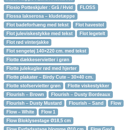
Flosio Potteskjuler : Grå / Hvid
FLOSS
Flossa lakserosa – kludetæppe
Flot badeforhæng med tekst
Flot havestol
Flot juleviskestykke med tekst
Flot legetelt
Flot rød vinterjakke
Flot sengetøj 140×220 cm. med tekst
Flotte dækkeservietter i grøn
Flotte julekugler rød med hjerter
Flotte plakater – Birdy Cute – 30×40 cm.
Flotte stofservietter grøn
Flotte viskestykker
Flourish – Brown
Flourish – Dusty Bordeaux
Flourish – Dusty Mustard
Flourish – Sand
Flow
Flow – White
Flow 1
Flow Bloklysestage Ø18,5 cm
Flow Fyrfadsstage blomme Ø10 cm
Flow Gavl