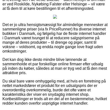
er ved Roskilde, Nykøbing Falster eller Helsinge – vil være
at få dem til at køre bestillingen til et afhentningssted.
Det er jo ultra hensigtsmæssigt for almindelige mennesker at
sammenligne priser (via fx PriceRunner) fra diverse internet
butikker i Danmark, og følgelig har de fleste internet handler
i Danmark været tvunget til at reducere salgspriserne på
mange af deres produkter – til drenge og piger, samt til
voksne – voldsomt, og endda nogle gange love fragt uden
omkostninger.
Det kan dog ikke desto mindre blive lønnende at
sammenholde et par forskellige online firmaer efter udsalg
på inden du køber, således at man er tryg ved at få den mest
attraktive pris.
Du skal bare være omhyggelig med, at hvis en forretning på
nettet markedsfører et produkt for en udsalgspris der er
overordentlig overkommelig, burde det ofte være et
karakteristika der viser en snydagtig internet shop.
Kortbestillinger er trods alt en del af en bestemmelse, hvilket
redder kunden overfor uoprigtige internet handler.