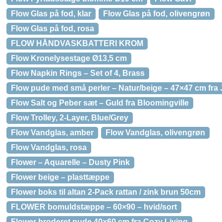
Flow Glas på fod, klar
Flow Glas på fod, olivengrøn
Flow Glas på fod, rosa
FLOW HÅNDVASKBATTERI KROM
Flow Kronelysestage Ø13,5 cm
Flow Napkin Rings – Set of 4, Brass
Flow pude med små perler – Natur/beige – 47×47 cm fra 
Flow Salt og Peber sæt – Guld fra Bloomingville
Flow Trolley, 2-Layer, Blue/Grey
Flow Vandglas, amber
Flow Vandglas, olivengrøn
Flow Vandglas, rosa
Flower – Aquarelle – Dusty Pink
Flower beige – plasttæppe
Flower boks til altan 2-Pack rattan / zink brun 50cm
FLOWER bomuldstæppe – 60×90 – hvid/sort
Flower broderet pude 40×60 cm fra Cozy Living