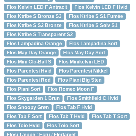
Flos Kelvin LED F Antracit
Flos Kelvin LED F Hvid
Flos Ktribe S Bronze S3
Flos Ktribe S S1 Fumée
Flos Ktribe S S2 Bronze
Flos Ktribe S Sølv S1
Flos Ktribe S Transparent S2
Flos Lampadina Orange
Flos Lampadina Sort
Flos May Day Orange
Flos May Day Sort
Flos Mini Glo-Ball S
Flos Minikelvin LED
Flos Parentesi Hvid
Flos Parentesi Nikkel
Flos Parentesi Rød
Flos Piani Big Sten
Flos Piani Sort
Flos Romeo Moon F
Flos Skygarden 1 Brun
Flos Smithfield C Hvid
Flos Snoopy Grøn
Flos Tab F Hvid
Flos Tab F Sort
Flos Tab T Hvid
Flos Tab T Sort
Flos Toio Hvid
Flos Toio Sort
Flosi Tæppe : Ecru / Flerfarvet