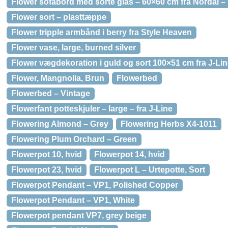
Flower sofabord med sorte glas – 60×60 cm fra Nordal
Flower sort – plasttæppe
Flower tripple armbånd i berry fra Style Heaven
Flower vase, large, burned silver
Flower vægdekoration i guld og sort 100×51 cm fra J-Li
Flower, Mangnolia, Brun
Flowerbed
Flowerbed – Vintage
Flowerfant potteskjuler – large – fra J-Line
Flowering Almond – Grey
Flowering Herbs X4-1011
Flowering Plum Orchard – Green
Flowerpot 10, hvid
Flowerpot 14, hvid
Flowerpot 23, hvid
Flowerpot L – Urtepotte, Sort
Flowerpot Pendant – VP1, Polished Copper
Flowerpot Pendant – VP1, White
Flowerpot pendant VP7, grey beige