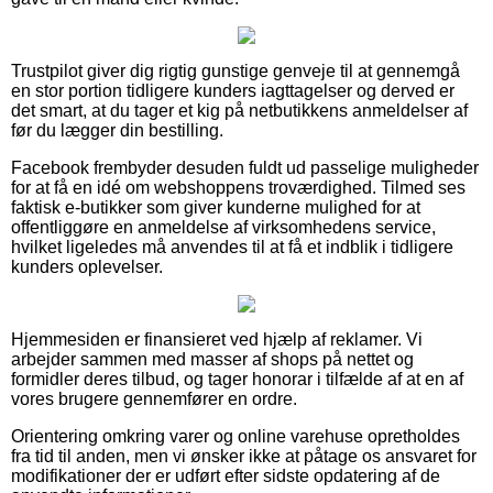
Trustpilot giver dig rigtig gunstige genveje til at gennemgå
en stor portion tidligere kunders iagttagelser og derved er
det smart, at du tager et kig på netbutikkens anmeldelser af
før du lægger din bestilling.
Facebook frembyder desuden fuldt ud passelige muligheder
for at få en idé om webshoppens troværdighed. Tilmed ses
faktisk e-butikker som giver kunderne mulighed for at
offentliggøre en anmeldelse af virksomhedens service,
hvilket ligeledes må anvendes til at få et indblik i tidligere
kunders oplevelser.
Hjemmesiden er finansieret ved hjælp af reklamer. Vi
arbejder sammen med masser af shops på nettet og
formidler deres tilbud, og tager honorar i tilfælde af at en af
vores brugere gennemfører en ordre.
Orientering omkring varer og online varehuse opretholdes
fra tid til anden, men vi ønsker ikke at påtage os ansvaret for
modifikationer der er udført efter sidste opdatering af de