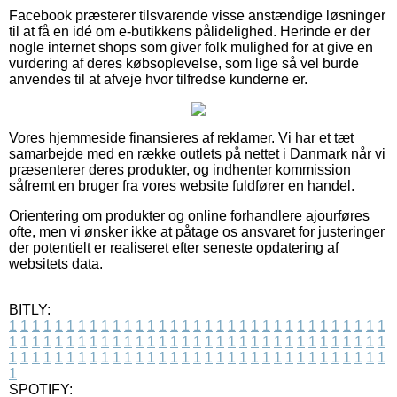
Facebook præsterer tilsvarende visse anstændige løsninger
til at få en idé om e-butikkens pålidelighed. Herinde er der
nogle internet shops som giver folk mulighed for at give en
vurdering af deres købsoplevelse, som lige så vel burde
anvendes til at afveje hvor tilfredse kunderne er.
Vores hjemmeside finansieres af reklamer. Vi har et tæt
samarbejde med en række outlets på nettet i Danmark når vi
præsenterer deres produkter, og indhenter kommission
såfremt en bruger fra vores website fuldfører en handel.
Orientering om produkter og online forhandlere ajourføres
ofte, men vi ønsker ikke at påtage os ansvaret for justeringer
der potentielt er realiseret efter seneste opdatering af
websitets data.
BITLY:
1
1
1
1
1
1
1
1
1
1
1
1
1
1
1
1
1
1
1
1
1
1
1
1
1
1
1
1
1
1
1
1
1
1
1
1
1
1
1
1
1
1
1
1
1
1
1
1
1
1
1
1
1
1
1
1
1
1
1
1
1
1
1
1
1
1
1
1
1
1
1
1
1
1
1
1
1
1
1
1
1
1
1
1
1
1
1
1
1
1
1
1
1
1
1
1
1
1
1
1
SPOTIFY: