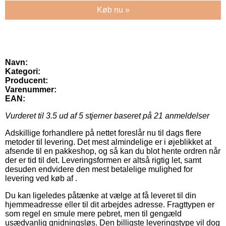
Køb nu »
Navn:
Kategori:
Producent:
Varenummer:
EAN:
Vurderet til
3.5
ud af 5 stjerner baseret på
21
anmeldelser
Adskillige forhandlere på nettet foreslår nu til dags flere
metoder til levering. Det mest almindelige er i øjeblikket at
afsende til en pakkeshop, og så kan du blot hente ordren når
der er tid til det. Leveringsformen er altså rigtig let, samt
desuden endvidere den mest betalelige mulighed for
levering ved køb af .
Du kan ligeledes påtænke at vælge at få leveret til din
hjemmeadresse eller til dit arbejdes adresse. Fragttypen er
som regel en smule mere pebret, men til gengæld
usædvanlig gnidningsløs. Den billigste leveringstype vil dog