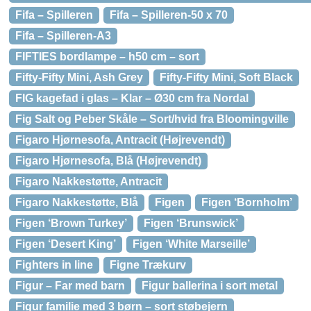
Fifa – Spilleren
Fifa – Spilleren-50 x 70
Fifa – Spilleren-A3
FIFTIES bordlampe – h50 cm – sort
Fifty-Fifty Mini, Ash Grey
Fifty-Fifty Mini, Soft Black
FIG kagefad i glas – Klar – Ø30 cm fra Nordal
Fig Salt og Peber Skåle – Sort/hvid fra Bloomingville
Figaro Hjørnesofa, Antracit (Højrevendt)
Figaro Hjørnesofa, Blå (Højrevendt)
Figaro Nakkestøtte, Antracit
Figaro Nakkestøtte, Blå
Figen
Figen ‘Bornholm’
Figen ‘Brown Turkey’
Figen ‘Brunswick’
Figen ‘Desert King’
Figen ‘White Marseille’
Fighters in line
Figne Trækurv
Figur – Far med barn
Figur ballerina i sort metal
Figur familie med 3 børn – sort støbejern