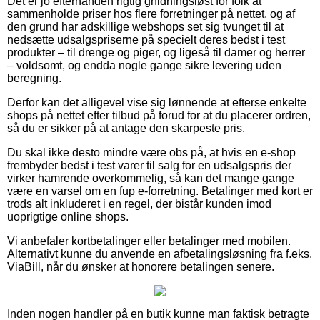
Det er jo efterhånden rigtig gnidningsløst for folk at
sammenholde priser hos flere forretninger på nettet, og af
den grund har adskillige webshops set sig tvunget til at
nedsætte udsalgspriserne på specielt deres bedst i test
produkter – til drenge og piger, og ligeså til damer og herrer
– voldsomt, og endda nogle gange sikre levering uden
beregning.
Derfor kan det alligevel vise sig lønnende at efterse enkelte
shops på nettet efter tilbud på forud for at du placerer ordren,
så du er sikker på at antage den skarpeste pris.
Du skal ikke desto mindre være obs på, at hvis en e-shop
frembyder bedst i test varer til salg for en udsalgspris der
virker hamrende overkommelig, så kan det mange gange
være en varsel om en fup e-forretning. Betalinger med kort er
trods alt inkluderet i en regel, der bistår kunden imod
uoprigtige online shops.
Vi anbefaler kortbetalinger eller betalinger med mobilen.
Alternativt kunne du anvende en afbetalingsløsning fra f.eks.
ViaBill, når du ønsker at honorere betalingen senere.
Inden nogen handler på en butik kunne man faktisk betragte