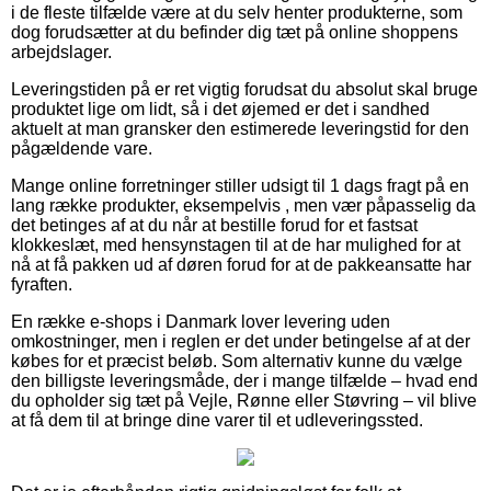
i de fleste tilfælde være at du selv henter produkterne, som
dog forudsætter at du befinder dig tæt på online shoppens
arbejdslager.
Leveringstiden på er ret vigtig forudsat du absolut skal bruge
produktet lige om lidt, så i det øjemed er det i sandhed
aktuelt at man gransker den estimerede leveringstid for den
pågældende vare.
Mange online forretninger stiller udsigt til 1 dags fragt på en
lang række produkter, eksempelvis , men vær påpasselig da
det betinges af at du når at bestille forud for et fastsat
klokkeslæt, med hensynstagen til at de har mulighed for at
nå at få pakken ud af døren forud for at de pakkeansatte har
fyraften.
En række e-shops i Danmark lover levering uden
omkostninger, men i reglen er det under betingelse af at der
købes for et præcist beløb. Som alternativ kunne du vælge
den billigste leveringsmåde, der i mange tilfælde – hvad end
du opholder sig tæt på Vejle, Rønne eller Støvring – vil blive
at få dem til at bringe dine varer til et udleveringssted.