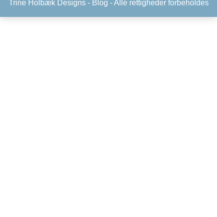
Trine Holbæk Designs -
Blog
- Alle rettigheder forbeholdes