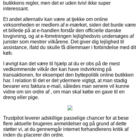
butikkens regler, men det er uden tvivl ikke super
interessant.
Et andet alternativ kan være at tjekke om online
virksomheden er medlem af e-mærket, siden det burde være
et billede på at e-handlen forstår den officielle danske
lovgivning, og at e-forretningen lejlighedsvis undersøges af
jurister som mestrer vilkårene. Det giver dig lejlighed til
assistance, ifald du skulle få dilemmaer i forbindelse med dit
køb.
I øvrigt kan det være til hjælp at du er obs på de mest
vedkommende vilkår der kan have indvirkning på
transaktionen, for eksempel den byttepolitik online butikken
har. I relation til det er det ydermere vigtigt, at man stadig
bevarer ens faktura e-mail, således man senere vil kunne
vidne om sin ordre af , om man skal købe en gave til en
dreng eller pige.
Trustpilot leverer adskillige passelige chancer for at bese
flere aktuelle brugeres anmeldelser og på grund af dette
støtter vi, at du gennemgår internet forhandlerens kritik af
inden du placerer din ordre.