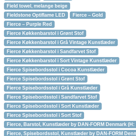
Field towel, melange beige
Fieldstone Optiflame LED
Fierce – Gold
Fierce – Purple Red
Fierce Køkkenbarstol i Grønt Stof
Fierce Køkkenbarstol i Grå Vintage Kunstlæder
Fierce Køkkenbarstol i Sandfarvet Stof
Fierce Køkkenbarstol i Sort Vintage Kunstlæder
Fierce Spisebordsstol i Cocoa Kunstlæder
Fierce Spisebordsstol i Grønt Stof
Fierce Spisebordsstol i Grå Kunstlæder
Fierce Spisebordsstol i Sandfarvet Stof
Fierce Spisebordsstol i Sort Kunstlæder
Fierce Spisebordsstol i Sort Stof
Fierce, Barstol, Kunstlæder by DAN-FORM Denmark (H: 1
Fierce, Spisebordsstol, Kunstlæder by DAN-FORM Denmar