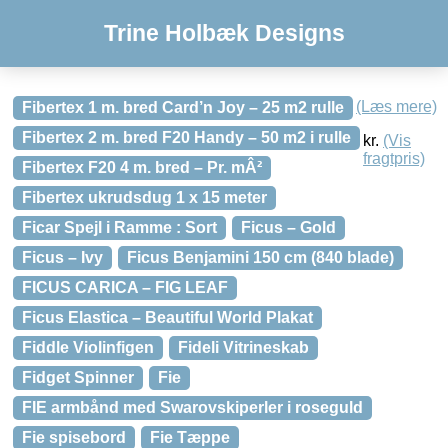
Trine Holbæk Designs
(Læs mere)
Fibertex 1 m. bred Card’n Joy – 25 m2 rulle
Fibertex 2 m. bred F20 Handy – 50 m2 i rulle
kr.
(Vis
fragtpris)
Fibertex F20 4 m. bred – Pr. mÂ²
Fibertex ukrudsdug 1 x 15 meter
Ficar Spejl i Ramme : Sort
Ficus – Gold
Ficus – Ivy
Ficus Benjamini 150 cm (840 blade)
FICUS CARICA – FIG LEAF
Ficus Elastica – Beautiful World Plakat
Fiddle Violinfigen
Fideli Vitrineskab
Fidget Spinner
Fie
FIE armbånd med Swarovskiperler i roseguld
Fie spisebord
Fie Tæppe