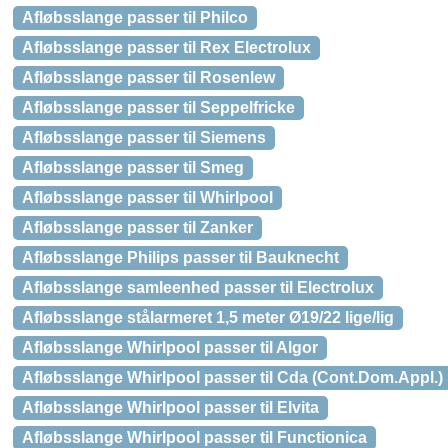
Afløbsslange passer til Philco
Afløbsslange passer til Rex Electrolux
Afløbsslange passer til Rosenlew
Afløbsslange passer til Seppelfricke
Afløbsslange passer til Siemens
Afløbsslange passer til Smeg
Afløbsslange passer til Whirlpool
Afløbsslange passer til Zanker
Afløbsslange Philips passer til Bauknecht
Afløbsslange samleenhed passer til Electrolux
Afløbsslange stålarmeret 1,5 meter Ø19/22 lige/lig
Afløbsslange Whirlpool passer til Algor
Afløbsslange Whirlpool passer til Cda (Cont.Dom.Appl.)
Afløbsslange Whirlpool passer til Elvita
Afløbsslange Whirlpool passer til Functionica