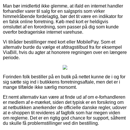
Man bør imidlertid ikke glemme, at ifald en internet handler
forhandler varer til salg for en salgspris som virker
himmelråbende fordelagtig, bør det tit være en indikator for
en falsk online forretning. Køb med kort er heldigvis
omsluttet af en forordning, som passer på dig som kunde
overfor bedrageriske internet varehuse.
Vi tilråder bestillinger med kort eller MobilePay. Som et
alternativ burde du vælge et afdragstilbud fra for eksempel
ViaBill, hvis du agter at honorere regningen over en længere
periode.
Forinden folk bestiller på en butik på nettet kunne de i og for
sig sætte sig ind i butikkens forretningsaftale, men det er i
mange tilfælde ikke særlig morsomt.
Et nemt alternativ kan være at finde ud af om e-forhandleren
er medlem af e-mærket, siden det typisk er en forsikring om
at netbutikken anerkender de officielle danske regler, udover
at e-shoppen tit revideres af fagfolk som har megen viden
om reglerne. Det er en rigtig god chance for support, såfremt
du skulle få problemstillinger ved din bestilling.