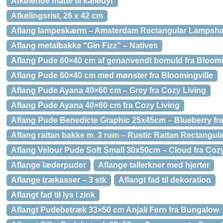
Afkølende måtte til kæledyr
Afkølingsrist, 26 x 42 cm
Aflang lampeskærm – Amsterdam Rectangular Lampshad
Aflang metalbakke “Gin Fizz” – Natives
Aflang Pude 60×40 cm af genanvendt bomuld fra Bloomi
Aflang Pude 60×40 cm med mønster fra Bloomingville
Aflang Pude Ayana 40×60 cm – Grey fra Cozy Living
Aflang Pude Ayana 40×60 cm fra Cozy Living
Aflang Pude Benedicte Graphic 25x45cm – Blueberry fra
Aflang rattan bakke m. 3 rum – Rustic Rattan Rectangul
Aflang Velour Pude Soft Small 30x50cm – Cloud fra Cozy
Aflange læderpuder
Aflange tallerkner med hjerter
Aflange trækasser – 3 stk
Aflangt fad til dekoration
Aflangt fad til lys i zink
Aflangt Pudebetræk 33×50 cm Anjali Fern fra Bungalow