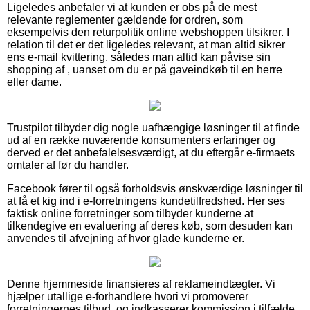
Ligeledes anbefaler vi at kunden er obs på de mest
relevante reglementer gældende for ordren, som
eksempelvis den returpolitik online webshoppen tilsikrer. I
relation til det er det ligeledes relevant, at man altid sikrer
ens e-mail kvittering, således man altid kan påvise sin
shopping af , uanset om du er på gaveindkøb til en herre
eller dame.
Trustpilot tilbyder dig nogle uafhængige løsninger til at finde
ud af en række nuværende konsumenters erfaringer og
derved er det anbefalelsesværdigt, at du eftergår e-firmaets
omtaler af før du handler.
Facebook fører til også forholdsvis ønskværdige løsninger til
at få et kig ind i e-forretningens kundetilfredshed. Her ses
faktisk online forretninger som tilbyder kunderne at
tilkendegive en evaluering af deres køb, som desuden kan
anvendes til afvejning af hvor glade kunderne er.
Denne hjemmeside finansieres af reklameindtægter. Vi
hjælper utallige e-forhandlere hvori vi promoverer
forretningernes tilbud, og indkasserer kommission i tilfælde