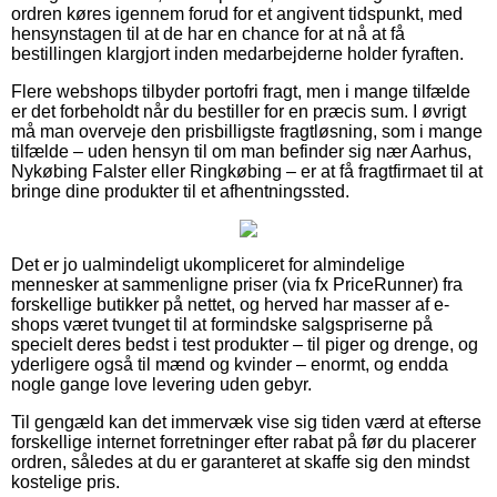
ordren køres igennem forud for et angivent tidspunkt, med
hensynstagen til at de har en chance for at nå at få
bestillingen klargjort inden medarbejderne holder fyraften.
Flere webshops tilbyder portofri fragt, men i mange tilfælde
er det forbeholdt når du bestiller for en præcis sum. I øvrigt
må man overveje den prisbilligste fragtløsning, som i mange
tilfælde – uden hensyn til om man befinder sig nær Aarhus,
Nykøbing Falster eller Ringkøbing – er at få fragtfirmaet til at
bringe dine produkter til et afhentningssted.
Det er jo ualmindeligt ukompliceret for almindelige
mennesker at sammenligne priser (via fx PriceRunner) fra
forskellige butikker på nettet, og herved har masser af e-
shops været tvunget til at formindske salgspriserne på
specielt deres bedst i test produkter – til piger og drenge, og
yderligere også til mænd og kvinder – enormt, og endda
nogle gange love levering uden gebyr.
Til gengæld kan det immervæk vise sig tiden værd at efterse
forskellige internet forretninger efter rabat på før du placerer
ordren, således at du er garanteret at skaffe sig den mindst
kostelige pris.