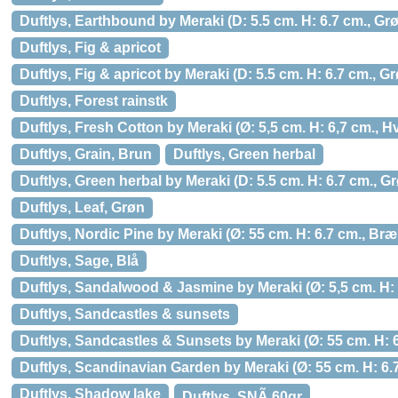
Duftlys, Earthbound by Meraki (D: 5.5 cm. H: 6.7 cm., Gr
Duftlys, Fig & apricot
Duftlys, Fig & apricot by Meraki (D: 5.5 cm. H: 6.7 cm., G
Duftlys, Forest rainstk
Duftlys, Fresh Cotton by Meraki (Ø: 5,5 cm. H: 6,7 cm., Hv
Duftlys, Grain, Brun
Duftlys, Green herbal
Duftlys, Green herbal by Meraki (D: 5.5 cm. H: 6.7 cm., G
Duftlys, Leaf, Grøn
Duftlys, Nordic Pine by Meraki (Ø: 55 cm. H: 6.7 cm., Br
Duftlys, Sage, Blå
Duftlys, Sandalwood & Jasmine by Meraki (Ø: 5,5 cm. H: 
Duftlys, Sandcastles & sunsets
Duftlys, Sandcastles & Sunsets by Meraki (Ø: 55 cm. H: 
Duftlys, Scandinavian Garden by Meraki (Ø: 55 cm. H: 6
Duftlys, Shadow lake
Duftlys, SNÃ 60gr