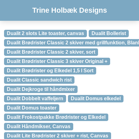
Trine Holbæk Designs
Dualit 2 slots Lite toaster, canvas
Dualit Bollerist
Dualit Brødrister Classic 2 skiver med grillfunktion, Blan
Dualit Brødrister Classic 2 skiver, sort
Dualit Brødrister Classic 3 skiver Original +
Dualit Brødrister og Elkedel 1,5 l Sort
Dualit Classic sandwich rist
Dualit Dejkroge til håndmixer
Dualit Dobbelt vaffeljern
Dualit Domus elkedel
Dualit Domus toaster
Dualit Frokostpakke Brødrister og Elkedel
Dualit Håndmikser, Canvas
Dualit Lite Brødrister 2 skiver + rist, Canvas