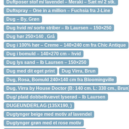
Duftposer stof m/ lavendel – Meraki – Sæt m/ 2 stk.
Duftspray – One in a million – Fuchsia fra J-Line
Dug – By, Grøn
Dug hvid m/ sorte striber – Ib Laursen – 150×250
Dug hør 250×140 , Grå
Dug i 100% hør – Creme – 140×240 cm fra Chic Antique
Dug i bomuld – 140×270 cm – hvid
Dug lys sand – Ib Laursen – 150×250
Dug med dit eget print
Dug Virra, Brun
Dug, Rosa, Bomuld 240×140 cm fra Bloomingville
Dug, Virra by House Doctor (B: 140 cm. L: 330 cm., Brun
Dug/ plaid dobbeltvævet lyserød – Ib Laursen
DUGEUNDERLAG (135X190, )
Dugtynger beige med motiv af lavendel
Dugtynger grøn med et rose motiv