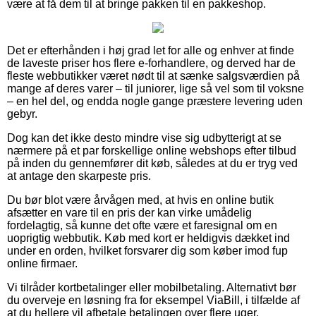
være at få dem til at bringe pakken til en pakkeshop.
Det er efterhånden i høj grad let for alle og enhver at finde
de laveste priser hos flere e-forhandlere, og derved har de
fleste webbutikker været nødt til at sænke salgsværdien på
mange af deres varer – til juniorer, lige så vel som til voksne
– en hel del, og endda nogle gange præstere levering uden
gebyr.
Dog kan det ikke desto mindre vise sig udbytterigt at se
nærmere på et par forskellige online webshops efter tilbud
på inden du gennemfører dit køb, således at du er tryg ved
at antage den skarpeste pris.
Du bør blot være årvågen med, at hvis en online butik
afsætter en vare til en pris der kan virke umådelig
fordelagtig, så kunne det ofte være et faresignal om en
uoprigtig webbutik. Køb med kort er heldigvis dækket ind
under en orden, hvilket forsvarer dig som køber imod fup
online firmaer.
Vi tilråder kortbetalinger eller mobilbetaling. Alternativt bør
du overveje en løsning fra for eksempel ViaBill, i tilfælde af
at du hellere vil afbetale betalingen over flere uger.