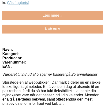
kr.
(Vis fragtpris)
Læs mere »
Køb nu »
Navn:
Kategori:
Producent:
Varenummer:
EAN:
Vurderet til
3.8
ud af 5 stjerner baseret på
25
anmeldelser
Størstedelen af webbutikker i Danmark tildeler nu en række
forskellige fragtmetoder. En favorit er i dag at afsende til en
pakkeshop, fordi du så har fuld fleksibilitet til at hente din
nyindkøbte vare når det passer ind i din kalender. Metoden
er altså særdeles bekvem, samt oftest endda den mest
prisbevidste form for fragt ved køb af .