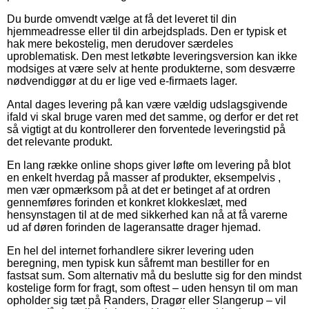
Du burde omvendt vælge at få det leveret til din
hjemmeadresse eller til din arbejdsplads. Den er typisk et
hak mere bekostelig, men derudover særdeles
uproblematisk. Den mest letkøbte leveringsversion kan ikke
modsiges at være selv at hente produkterne, som desværre
nødvendiggør at du er lige ved e-firmaets lager.
Antal dages levering på kan være vældig udslagsgivende
ifald vi skal bruge varen med det samme, og derfor er det ret
så vigtigt at du kontrollerer den forventede leveringstid på
det relevante produkt.
En lang række online shops giver løfte om levering på blot
en enkelt hverdag på masser af produkter, eksempelvis ,
men vær opmærksom på at det er betinget af at ordren
gennemføres forinden et konkret klokkeslæt, med
hensynstagen til at de med sikkerhed kan nå at få varerne
ud af døren forinden de lageransatte drager hjemad.
En hel del internet forhandlere sikrer levering uden
beregning, men typisk kun såfremt man bestiller for en
fastsat sum. Som alternativ må du beslutte sig for den mindst
kostelige form for fragt, som oftest – uden hensyn til om man
opholder sig tæt på Randers, Dragør eller Slangerup – vil