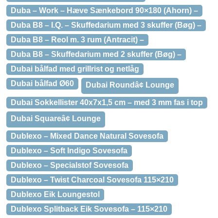
Duba – Work – Hæve Sænkebord 90×180 (Ahorn) –
Duba B8 – I.Q. – Skuffedarium med 3 skuffer (Bøg) –
Duba B8 – Reol m. 3 rum (Antracit) –
Duba B8 – Skuffedarium med 2 skuffer (Bøg) –
Dubai bålfad med grillrist og netlåg
Dubai bålfad Ø60
Dubai Roundâ¢ Lounge
Dubai Sokkellister 40x7x1,5 cm – med 3 mm fas i top
Dubai Squareâ¢ Lounge
Dublexo – Mixed Dance Natural Sovesofa
Dublexo – Soft Indigo Sovesofa
Dublexo – Specialstof Sovesofa
Dublexo – Twist Charcoal Sovesofa 115×210
Dublexo Eik Loungestol
Dublexo Splitback Eik Sovesofa – 115×210