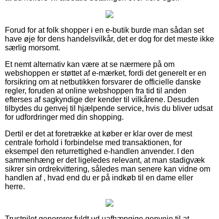
Forud for at folk shopper i en e-butik burde man sådan set
have øje for dens handelsvilkår, det er dog for det meste ikke
særlig morsomt.
Et nemt alternativ kan være at se nærmere på om
webshoppen er støttet af e-mærket, fordi det generelt er en
forsikring om at netbutikken forsvarer de officielle danske
regler, foruden at online webshoppen fra tid til anden
efterses af sagkyndige der kender til vilkårene. Desuden
tilbydes du genvej til hjælpende service, hvis du bliver udsat
for udfordringer med din shopping.
Dertil er det at foretrække at køber er klar over de mest
centrale forhold i forbindelse med transaktionen, for
eksempel den returrettighed e-handlen anvender. I den
sammenhæng er det ligeledes relevant, at man stadigvæk
sikrer sin ordrekvittering, således man senere kan vidne om
handlen af , hvad end du er på indkøb til en dame eller
herre.
Trustpilot genererer fuldt ud uafhængige genveje til at