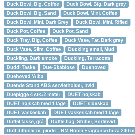
Duck Bowl, Big, Coffee
Duck Bowl, Big, Dark grey
Duck Bowl, Big, Sand
Duck Bowl, Mini, Coffee
Duck Bowl, Mini, Dark Grey
Duck Bowl, Mini, Rifled
Duck Pot, Coffee
Duck Pot, Sand
Duck Tray, Big, Coffee
Duck Vase, Fat, Dark grey
Duck Vase, Slim, Coffee
Duckling small, Mud
Duckling, Dark smoke
Duckling, Terracotta
Duddi Taske
Due-Skabiose
Duehoved
Duehoved ‘Alba’
Duende Stand ABS servietholder, hvid
Duepigge 4 stk./2 meter
DUET højskab
DUET højskab med 1 låge
DUET sideskab
DUET vaskeskab
DUET vaskeskab med 1 låge
Duffel taske, grå
Duffle bag, Striber, Sort/hvid
Duft diffuser m. pinde – RM Home Fragrance Ibiza 200 m