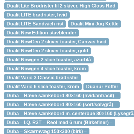
Dualit Lite Brødrister til 2 skiver, High Gloss Rød
Dualit LITE brødrister, hvid
Dualit LITE Sandwich rist
Dualit Mini Jug Kettle
Dualit New Edition stavblender
Dualit NewGen 2 skiver toaster, Canvas hvid
Dualit NewGen 2 skiver toaster, guld
Dualit Newgen 2 slice toaster, azurblå
Dualit Newgen 4 slice toaster, krom
Dualit Vario 3 Classic brødrister
Dualit Vario 6 slice toaster, krom
Duanur Potter
Duba – Hæve sænkebord 80×160 (hvid/antracit) –
Duba – Hæve sænkebord 80×160 (sort/sølvgrå) –
Duba – Hæve sænkebord m. centerbue 80×160 (Lysegrå/a
Duba – I.Q. R3T – Reol med 6 rum (Birkefiner) –
Duba – Skærmvæg 150×300 (birk) –