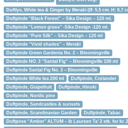
Duftlys, White tea & Ginger by Meraki (Ø: 5,5 cm. H: 6,7 c
Duftpinde “Black Forest” – Sika Design – 120 ml.
Duftpinde “Lemon grass” -Sika Design -120 ml.
Duftpinde “Pure Silk” – Sika Design – 120 ml
Duftpinde “Vivid shades” – Meraki
Duftpinde Green Gardenia No. 2 – Bloomingville
Duftpinde NO. 3 “Santal Fig” – Bloomingville 100 ml
Duftpinde Santal Fig No. 3 – Bloomingville
Duftpinde White tea 200 ml
Duftpinde, Coriander
Duftpinde, Grapefruit
Duftpinde, Hinoki
Duftpinde, Nordic pine
Duftpinde, Sandcastles & sunsets
Duftpinde, Scandinavian Garden
Duftpinde, Tabac
Duftpose “Amber” ALTUM – Ib Laursen Ta’ 2 stk. for kr. 2