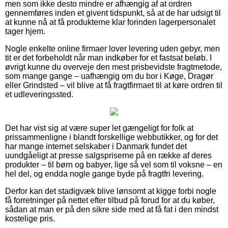
men som ikke desto mindre er afhængig af at ordren
gennemføres inden et givent tidspunkt, så at de har udsigt til
at kunne nå at få produkterne klar forinden lagerpersonalet
tager hjem.
Nogle enkelte online firmaer lover levering uden gebyr, men
tit er det forbeholdt når man indkøber for et fastsat beløb. I
øvrigt kunne du overveje den mest prisbevidste fragtmetode,
som mange gange – uafhængig om du bor i Køge, Dragør
eller Grindsted – vil blive at få fragtfirmaet til at køre ordren til
et udleveringssted.
Det har vist sig at være super let gængeligt for folk at
prissammenligne i blandt forskellige webbutikker, og for det
har mange internet selskaber i Danmark fundet det
uundgåeligt at presse salgspriserne på en række af deres
produkter – til børn og babyer, lige så vel som til voksne – en
hel del, og endda nogle gange byde på fragtfri levering.
Derfor kan det stadigvæk blive lønsomt at kigge forbi nogle
få forretninger på nettet efter tilbud på forud for at du køber,
sådan at man er på den sikre side med at få fat i den mindst
kostelige pris.