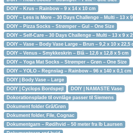
DOIY – Krus – Rainbow – 9 x 14 x 10 cm
DOIY – Less is More – 30 Days Challenge – Multi – 13 x 
DOIY – Pizza Socks – Strømper – Gul – One Size
DOIY – Self-Care – 30 Days Challenge – Multi – 13 x 9 x 
DOIY – Vase – Body Vase Large – Brun – 9,2 x 10 x 22,5
DOIY – Venus – Smykkeskrin – Blå – 12,6 x 12,8 x 5 cm
DOIY – Yoga Mat Socks – Strømper – Grøn – One Size
DOIY – YOLO – Regnslag – Rainbow – 96 x 140 x 0,1 cm
DOIY | Body Vase – Large
DOIY | Cyclops Bordspejl
DOIY | NAMASTE Vase
Dokorationsplade til ovnlåge passer til Siemens
Dokument folder Grå/Grøn
Dokument folder, File, Cognac
Dokumentgarn – Rød/hvid – 50 meter fra Ib Laursen