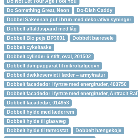
Do Not Let Your Age Fool You
Do Something Great, Neon
Do-Dish Caddy
Dobbel Sakeenah puf i brun med dekorative syninger
Dobbelt affaldsspand med låg
Dobbelt Bio pejs BP3001
Dobbelt bæresele
Dobbelt cykeltaske
Dobbelt cylinder 6-stift, oval, 201502
Dobbelt dampapparat til mikrobølgeovn
Dobbelt dækkeserviet i læder – army/natur
Dobbelt facadedør i fyrtræ med energiruder, 400750
Dobbelt facadedør i fyrtræ med energiruder, Antracit Ra
Dobbelt facadedør, 014953
Dobbelt hylde med læderrem
Dobbelt hylde til glasvæg
Dobbelt hylde til termostat
Dobbelt hængekøje