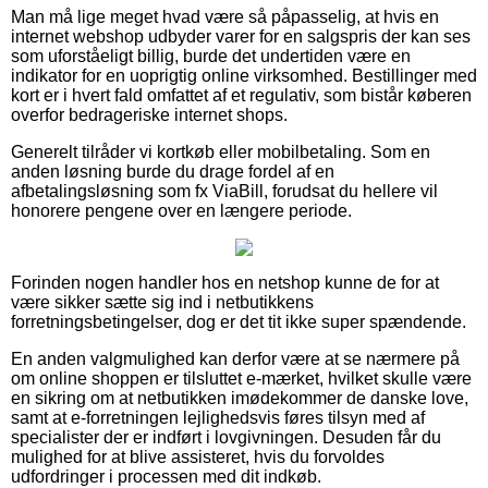
Man må lige meget hvad være så påpasselig, at hvis en
internet webshop udbyder varer for en salgspris der kan ses
som uforståeligt billig, burde det undertiden være en
indikator for en uoprigtig online virksomhed. Bestillinger med
kort er i hvert fald omfattet af et regulativ, som bistår køberen
overfor bedrageriske internet shops.
Generelt tilråder vi kortkøb eller mobilbetaling. Som en
anden løsning burde du drage fordel af en
afbetalingsløsning som fx ViaBill, forudsat du hellere vil
honorere pengene over en længere periode.
Forinden nogen handler hos en netshop kunne de for at
være sikker sætte sig ind i netbutikkens
forretningsbetingelser, dog er det tit ikke super spændende.
En anden valgmulighed kan derfor være at se nærmere på
om online shoppen er tilsluttet e-mærket, hvilket skulle være
en sikring om at netbutikken imødekommer de danske love,
samt at e-forretningen lejlighedsvis føres tilsyn med af
specialister der er indført i lovgivningen. Desuden får du
mulighed for at blive assisteret, hvis du forvoldes
udfordringer i processen med dit indkøb.