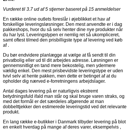
Vurderet til
3.7
ud af 5 stjerner baseret på
15
anmeldelser
En række online outlets foreslår i øjeblikket et hav af
forskellige leveringsløsninger. Den mest anvendte er i dag
pakkeshops, hvor du så selv henter dine nye produkter når
du har lyst. Leveringstypen er nemlig ret så ukompliceret,
samt oftest tilmed den prisbilligste type af levering ved køb
af .
Du bør endvidere planlægge at vælge at få sendt til din
privatbolig eller ud til dit arbejdes adresse. Løsningen er
gennemsnitligt en tand mere bekostelig, men ydermere
vældig enkel. Den mest prisbevidste leveringstype er uden
tvivl selv at hente pakken, men dette er betinget af at du
opholder dig nærved e-forretningens arbejdslager.
Antal dages levering på er naturligvis ekstremt
betydningsfuld ifald man står og skal bruge varen straks, og
med det formål er det særdeles afgørende at man
dobbelttjekker den estimerede leveringstid ved det relevante
produkt.
En lang række e-butikker i Danmark tilbyder levering på blot
en enkelt hverdag på mange af deres varer, eksempelvis ,