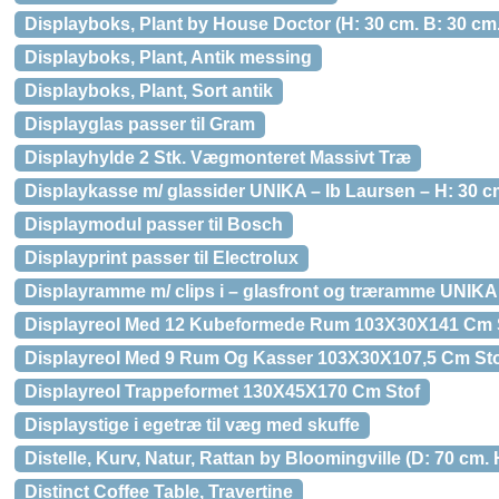
Displayboks, Plant by House Doctor (H: 30 cm. B: 30 cm. 
Displayboks, Plant, Antik messing
Displayboks, Plant, Sort antik
Displayglas passer til Gram
Displayhylde 2 Stk. Vægmonteret Massivt Træ
Displaykasse m/ glassider UNIKA – Ib Laursen – H: 30 
Displaymodul passer til Bosch
Displayprint passer til Electrolux
Displayramme m/ clips i – glasfront og træramme UNIKA
Displayreol Med 12 Kubeformede Rum 103X30X141 Cm 
Displayreol Med 9 Rum Og Kasser 103X30X107,5 Cm Sto
Displayreol Trappeformet 130X45X170 Cm Stof
Displaystige i egetræ til væg med skuffe
Distelle, Kurv, Natur, Rattan by Bloomingville (D: 70 cm. 
Distinct Coffee Table, Travertine