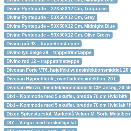
Divine Pyntepude – 32X52X12 Cm, Turquoise
Divine Pyntepude – 50X50X12 Cm, Grey
Divine Pyntepude – 50X50X12 Cm, Midnight Blue
Divine Pyntepude – 50X50X12 Cm, Olive Green
Divino grå 93 – trappetrinstæppe
Divino lys beige 38 – trappetrinstæppe
Divino rød 12 – trappetrinstæppe
Divosan Forte VT6, højeffektivt desinfektionsmiddel, 20 
Divosan Hypochlorite, overfladedesinfektion, 20 L
Divosan Mezzo, desinfektionsmiddel til CIP-anlæg, 20 lit
Dixi – Kommode med 5 skuffer, bredde 70 cm Hvid birk
Dixi – Kommode med 5 skuffer, bredde 70 cm Hvid lak / 
Dixon Spisestuestol, Mørkeblå Velour M. Sorte Metalben
DIY – Vægur med forskellige tal