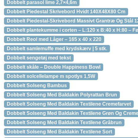
Dobbelt parasol lime 2,7×4,6m
Dobbelt Piedestal Skrivebord Hvidt 140X48X80 Cm
Dobbelt Piedestal-Skrivebord Massivt Grantræ Og Stål 
Dobbelt plantekumme i corten – L:120 x B:40 x H:80 – F
Dobbelt Reol med Låger – 165 x 40 x 220
Dobbelt samlemuffe med krydskærv | 5 stk.
Dobbelt sengetøj med tekst
Dobbelt skåle – Double Happiness Bowl
Dobbelt solcellelampe m spotlys 1,5W
Dobbelt Solseng Bambus
Dobbelt Solseng Med Baldakin Polyrattan Brun
Dobbelt Solseng Med Baldakin Textilene Cremefarvet
Dobbelt Solseng Med Baldakin Textilene Grøn Og Creme
Dobbelt Solseng Med Baldakin Textilene Gråbrun
Dobbelt Solseng Med Baldakin Textilene Sort