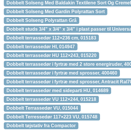
Dobbelt Solseng Med Baldakin Textilene Sort Og Cremef
Dobbelt Solseng Med Gardin Polyrattan Sort
Dobbelt Solseng Polyrattan Grå
Dobbelt studs 3/4" x 3/4" x 3/4" i plast passer til Universa
Dobbelt terrassedør 112×236 cm, 015183
Dobbelt terrassedør HI, 014947
Dobbelt terrassedør HU 112×243, 015220
Dobbelt terrassedør i fyrtræ med 2 store energiruder, 40
Dobbelt terrassedør i fyrtræ med sprosser, 400460
Dobbelt terrassedør i fyrtræ med sprosser, Antracit Ral
Dobbelt terrassedør med sideparti HU, 014689
Dobbelt terrassedør VU 112×244, 015218
Dobbelt Terrassedør VU, 015044
Dobbelt Terressedør 117×223 VU, 015748
Dobbelt tøjstativ fra Compactor