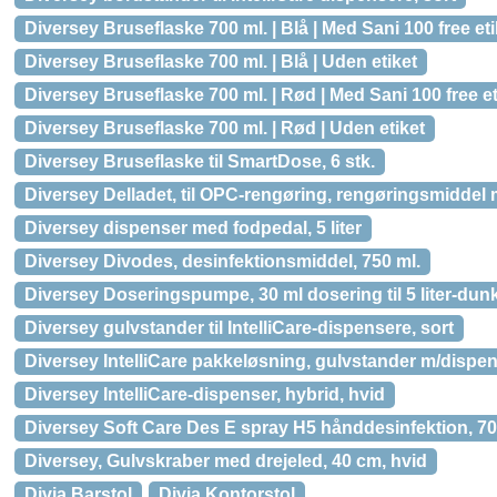
Diversey Bruseflaske 700 ml. | Blå | Med Sani 100 free eti
Diversey Bruseflaske 700 ml. | Blå | Uden etiket
Diversey Bruseflaske 700 ml. | Rød | Med Sani 100 free et
Diversey Bruseflaske 700 ml. | Rød | Uden etiket
Diversey Bruseflaske til SmartDose, 6 stk.
Diversey Delladet, til OPC-rengøring, rengøringsmiddel 
Diversey dispenser med fodpedal, 5 liter
Diversey Divodes, desinfektionsmiddel, 750 ml.
Diversey Doseringspumpe, 30 ml dosering til 5 liter-dun
Diversey gulvstander til IntelliCare-dispensere, sort
Diversey IntelliCare pakkeløsning, gulvstander m/dispens
Diversey IntelliCare-dispenser, hybrid, hvid
Diversey Soft Care Des E spray H5 hånddesinfektion, 70%
Diversey, Gulvskraber med drejeled, 40 cm, hvid
Divia Barstol
Divia Kontorstol