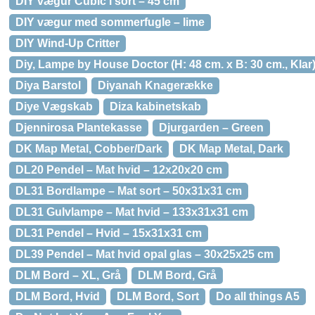
DIY vægur Cubic i sort – 45 cm
DIY vægur med sommerfugle – lime
DIY Wind-Up Critter
Diy, Lampe by House Doctor (H: 48 cm. x B: 30 cm., Klar
Diya Barstol
Diyanah Knagerække
Diye Vægskab
Diza kabinetskab
Djennirosa Plantekasse
Djurgarden – Green
DK Map Metal, Cobber/Dark
DK Map Metal, Dark
DL20 Pendel – Mat hvid – 12x20x20 cm
DL31 Bordlampe – Mat sort – 50x31x31 cm
DL31 Gulvlampe – Mat hvid – 133x31x31 cm
DL31 Pendel – Hvid – 15x31x31 cm
DL39 Pendel – Mat hvid opal glas – 30x25x25 cm
DLM Bord – XL, Grå
DLM Bord, Grå
DLM Bord, Hvid
DLM Bord, Sort
Do all things A5