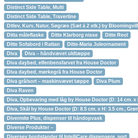
Distinct Side Table, Multi
Distinct Side Table, Travertine
Ditlev, Kurv, Natur, Søgræs (Sæt á 2 stk.) by Bloomingvill
Ditta måleflaske
Ditte Klarborg nisse
Ditte Reol
Ditte Sofabord i Rattan
Ditte-Maria Juleornament
Diva
Diva – håndvævet uldtæppe
Diva daybed, elfenbensfarvet fra House Doctor
Diva daybed, mørkegrå fra House Doctor
Diva grå/sort – maskinvævet tæppe
Diva Plum
Diva Raven
Diva, Opbevaring med låg by House Doctor (D: 14 cm. x
Diva, Skål by House Doctor (D: 8.5 cm. x H: 3.5 cm., Grøn
Divermite Plus, dispenser til håndopvask
Diverse Produkter –
Diversey bordstander til IntelliCare dispensere, sort