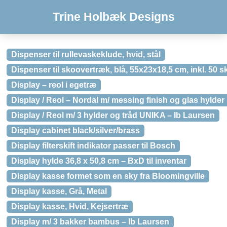
Trine Holbæk Designs
Dispenser til rullevaskeklude, hvid, stål
Dispenser til skoovertræk, blå, 55x23x18,5 cm, inkl. 50 
Display – reol i egetræ
Display / Reol – Nordal m/ messing finish og glas hylder
Display / Reol m/ 3 hylder og tråd UNIKA – Ib Laursen
Display cabinet black/silver/brass
Display filterskift indikator passer til Bosch
Display hylde 36,8 x 50,8 cm – BxD til inventar
Display kasse formet som en sky fra Bloomingville
Display kasse, Grå, Metal
Display kasse, Hvid, Kejsertræ
Display m/ 3 bakker bambus – Ib Laursen