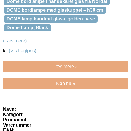
Dome bordlampe i håndskåret glas fra Nordal
DOME bordlampe med glaskuppel – h30 cm
DOME lamp handcut glass, golden base
Dome Lamp, Black
(Læs mere)
kr.
(Vis fragtpris)
Læs mere »
Køb nu »
Navn:
Kategori:
Producent:
Varenummer:
EAN: