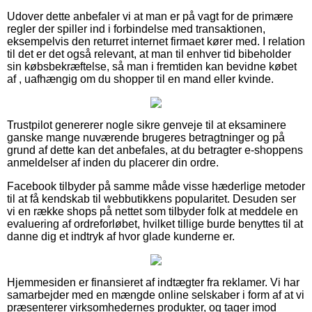
Udover dette anbefaler vi at man er på vagt for de primære
regler der spiller ind i forbindelse med transaktionen,
eksempelvis den returret internet firmaet kører med. I relation
til det er det også relevant, at man til enhver tid bibeholder
sin købsbekræftelse, så man i fremtiden kan bevidne købet
af , uafhængig om du shopper til en mand eller kvinde.
Trustpilot genererer nogle sikre genveje til at eksaminere
ganske mange nuværende brugeres betragtninger og på
grund af dette kan det anbefales, at du betragter e-shoppens
anmeldelser af inden du placerer din ordre.
Facebook tilbyder på samme måde visse hæderlige metoder
til at få kendskab til webbutikkens popularitet. Desuden ser
vi en række shops på nettet som tilbyder folk at meddele en
evaluering af ordreforløbet, hvilket tillige burde benyttes til at
danne dig et indtryk af hvor glade kunderne er.
Hjemmesiden er finansieret af indtægter fra reklamer. Vi har
samarbejder med en mængde online selskaber i form af at vi
præsenterer virksomhedernes produkter, og tager imod