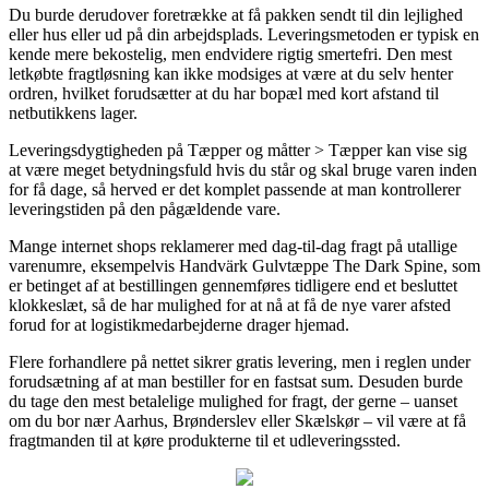
Du burde derudover foretrække at få pakken sendt til din lejlighed
eller hus eller ud på din arbejdsplads. Leveringsmetoden er typisk en
kende mere bekostelig, men endvidere rigtig smertefri. Den mest
letkøbte fragtløsning kan ikke modsiges at være at du selv henter
ordren, hvilket forudsætter at du har bopæl med kort afstand til
netbutikkens lager.
Leveringsdygtigheden på Tæpper og måtter > Tæpper kan vise sig
at være meget betydningsfuld hvis du står og skal bruge varen inden
for få dage, så herved er det komplet passende at man kontrollerer
leveringstiden på den pågældende vare.
Mange internet shops reklamerer med dag-til-dag fragt på utallige
varenumre, eksempelvis Handvärk Gulvtæppe The Dark Spine, som
er betinget af at bestillingen gennemføres tidligere end et besluttet
klokkeslæt, så de har mulighed for at nå at få de nye varer afsted
forud for at logistikmedarbejderne drager hjemad.
Flere forhandlere på nettet sikrer gratis levering, men i reglen under
forudsætning af at man bestiller for en fastsat sum. Desuden burde
du tage den mest betalelige mulighed for fragt, der gerne – uanset
om du bor nær Aarhus, Brønderslev eller Skælskør – vil være at få
fragtmanden til at køre produkterne til et udleveringssted.