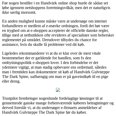
Før nogen bestiller i en Handvärk online shop burde de sådan set
løbe igennem netshoppens forretningsvilkår, men det er naturligvis
ikke særlig morsomt.
En anden mulighed kunne måske være at undersøge om internet
forhandleren er medlem af e-mærke ordningen, fordi det bør være
en tryghed om at e-shoppen accepterer de officielle danske regler,
tillige med at netbutikken ofte revideres af specialister som behersker
reglementet på området. Derudover tilbydes du chance for
assistance, hvis du skulle få problemer ved dit køb.
Ligeledes rekommanderer vi at du er klar over de mest vitale
bestemmelser der er gældende for handlen, som fx den
ombytningspolitik e-shoppen lover. I den forbindelse er det
ydermere vigtigt, at man stadig opbevarer ens ordremail, således
man i fremtiden kan dokumentere sit køb af Handvärk Gulvtæppe
The Dark Spine, uafhængig om man er på gaveindkøb til en pige
eller dreng.
Trustpilot frembringer nogenlunde fordelagtige løsninger til at
gennemrode ganske mange forhenværende køberes betragtninger og
derved foreslår vi, at du undersøger e-firmaets anmeldelser af
Handvärk Gulvtæppe The Dark Spine før du køber.