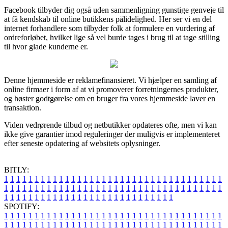
Facebook tilbyder dig også uden sammenligning gunstige genveje til
at få kendskab til online butikkens pålidelighed. Her ser vi en del
internet forhandlere som tilbyder folk at formulere en vurdering af
ordreforløbet, hvilket lige så vel burde tages i brug til at tage stilling
til hvor glade kunderne er.
Denne hjemmeside er reklamefinansieret. Vi hjælper en samling af
online firmaer i form af at vi promoverer forretningernes produkter,
og høster godtgørelse om en bruger fra vores hjemmeside laver en
transaktion.
Viden vedrørende tilbud og netbutikker opdateres ofte, men vi kan
ikke give garantier imod reguleringer der muligvis er implementeret
efter seneste opdatering af websitets oplysninger.
BITLY:
1
1
1
1
1
1
1
1
1
1
1
1
1
1
1
1
1
1
1
1
1
1
1
1
1
1
1
1
1
1
1
1
1
1
1
1
1
1
1
1
1
1
1
1
1
1
1
1
1
1
1
1
1
1
1
1
1
1
1
1
1
1
1
1
1
1
1
1
1
1
1
1
1
1
1
1
1
1
1
1
1
1
1
1
1
1
1
1
1
1
1
1
1
1
1
1
1
1
1
1
SPOTIFY:
1
1
1
1
1
1
1
1
1
1
1
1
1
1
1
1
1
1
1
1
1
1
1
1
1
1
1
1
1
1
1
1
1
1
1
1
1
1
1
1
1
1
1
1
1
1
1
1
1
1
1
1
1
1
1
1
1
1
1
1
1
1
1
1
1
1
1
1
1
1
1
1