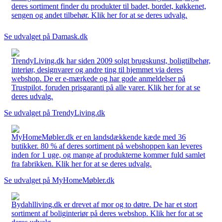
deres sortiment finder du produkter til badet, bordet, køkkenet,
sengen og andet tilbehør. Klik her for at se deres udvalg.
Se udvalget på Damask.dk
TrendyLiving.dk har siden 2009 solgt brugskunst, boligtilbehør,
interiør, designvarer og andre ting til hjemmet via deres
webshop. De er e-mærkede og har gode anmeldelser på
Trustpilot, foruden prisgaranti på alle varer. Klik her for at se
deres udvalg.
Se udvalget på TrendyLiving.dk
MyHomeMøbler.dk er en landsdækkende kæde med 36
butikker. 80 % af deres sortiment på webshoppen kan leveres
inden for 1 uge, og mange af produkterne kommer fuld samlet
fra fabrikken. Klik her for at se deres udvalg.
Se udvalget på MyHomeMøbler.dk
Bydahlliving.dk er drevet af mor og to døtre. De har et stort
sortiment af boliginteriør på deres webshop. Klik her for at se