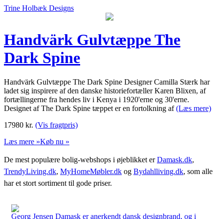
Trine Holbæk Designs
Handvärk Gulvtæppe The
Dark Spine
Handvärk Gulvtæppe The Dark Spine Designer Camilla Stærk har
ladet sig inspirere af den danske historiefortæller Karen Blixen, af
fortællingerne fra hendes liv i Kenya i 1920'erne og 30'erne.
Designet af The Dark Spine tæppet er en fortolkning af
(Læs mere)
17980
kr.
(Vis fragtpris)
Læs mere »
Køb nu »
De mest populære bolig-webshops i øjeblikket er
Damask.dk
,
TrendyLiving.dk
,
MyHomeMøbler.dk
og
Bydahlliving.dk
, som alle
har et stort sortiment til gode priser.
Georg Jensen Damask er anerkendt dansk designbrand, og i