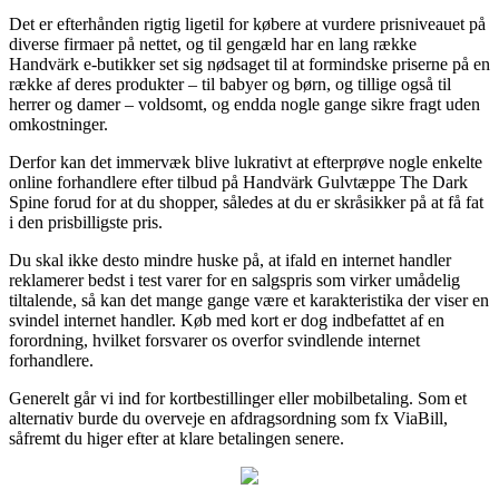
Det er efterhånden rigtig ligetil for købere at vurdere prisniveauet på
diverse firmaer på nettet, og til gengæld har en lang række
Handvärk e-butikker set sig nødsaget til at formindske priserne på en
række af deres produkter – til babyer og børn, og tillige også til
herrer og damer – voldsomt, og endda nogle gange sikre fragt uden
omkostninger.
Derfor kan det immervæk blive lukrativt at efterprøve nogle enkelte
online forhandlere efter tilbud på Handvärk Gulvtæppe The Dark
Spine forud for at du shopper, således at du er skråsikker på at få fat
i den prisbilligste pris.
Du skal ikke desto mindre huske på, at ifald en internet handler
reklamerer bedst i test varer for en salgspris som virker umådelig
tiltalende, så kan det mange gange være et karakteristika der viser en
svindel internet handler. Køb med kort er dog indbefattet af en
forordning, hvilket forsvarer os overfor svindlende internet
forhandlere.
Generelt går vi ind for kortbestillinger eller mobilbetaling. Som et
alternativ burde du overveje en afdragsordning som fx ViaBill,
såfremt du higer efter at klare betalingen senere.