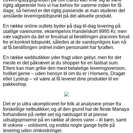
rigtig afgørende hvis vi har behov for varerne inden for få
dage, så herved er det rigtig passende at man studerer det
anslåede leveringstidspunkt på det aktuelle produkt.
En række online outlets byder på dag-til-dag levering på
utallige varenumre, eksempelvis Handelskort 9995 Kr, men
vær vagtsom da det er forudsat at bestillingen placeres forud
for et konkret tidspunkt, således at de sandsynligvis kan nå
at få bestillingen ordnet inden personalet har fyraften.
En række webbutikker yder fragt uden gebyr, men for det
meste er det påkrævet at du shopper for en fastsat sum.
Ellers kan man gribe den mest betalelige leveringsversion,
hvilket gerne – uden hensyn til om du er i Horsens, Dragør
eller Lystrup – vil være at få leveret dine produkter til en
pakkeshop.
Det er jo ultra ukompliceret for folk at analysere priser fra
forskellige netbutikker, og af den grund har de fleste Manaya
forhandlere på nettet set sig nødsaget til at presse
udsalgspriserne på en række af deres varer – til børn, samt
til voksne – voldsomt, og endda nogle gange byde på
levering uden omkostninger.