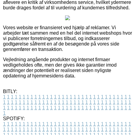
aflevere en kritik af virksomhedens service, hvilket ydermere
burde drages fordel af til vurdering af kundernes tilfredshed.
Vores website er finansieret ved hjælp af reklamer. Vi
arbejder tæt sammen med en hel del internet webshops hvor
vi publicerer forretningernes tilbud, og indkasserer
godtgørelse såfremt en af de besøgende på vores side
gennemfører en transaktion.
Vejledning angående produkter og internet firmaer
vedligeholdes ofte, men der gives ikke garantier imod
ændringer der potentielt er realiseret siden nyligste
opdatering af hjemmesidens data.
BITLY:
1
1
1
1
1
1
1
1
1
1
1
1
1
1
1
1
1
1
1
1
1
1
1
1
1
1
1
1
1
1
1
1
1
1
1
1
1
1
1
1
1
1
1
1
1
1
1
1
1
1
1
1
1
1
1
1
1
1
1
1
1
1
1
1
1
1
1
1
1
1
1
1
1
1
1
1
1
1
1
1
1
1
1
1
1
1
1
1
1
1
1
1
1
1
1
1
1
1
1
1
SPOTIFY:
1
1
1
1
1
1
1
1
1
1
1
1
1
1
1
1
1
1
1
1
1
1
1
1
1
1
1
1
1
1
1
1
1
1
1
1
1
1
1
1
1
1
1
1
1
1
1
1
1
1
1
1
1
1
1
1
1
1
1
1
1
1
1
1
1
1
1
1
1
1
1
1
1
1
1
1
1
1
1
1
1
1
1
1
1
1
1
1
1
1
1
1
1
1
1
1
1
1
1