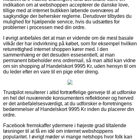
indikation om at webshoppen accepterer de danske love,
tillige med at internet butikken løbende overværes af
sagkyndige der behersker reglerne. Derudover tilbydes du
mulighed for hjælpende service, hvis du udsættes for
problemer i processen med din ordre.
I øvrigt anbefales det at man er vidende om de mest basale
vilkår der har indvirkning på købet, som for eksempel hvilken
returrettighed internet shoppen kører med. I den
sammenhæng er det desuden essesentielt, at man
permanent bibeholder ens ordremail, så man altid kan vidne
om sin shopping af Handelskort 9995 Kr, uden hensyn til om
du leder efter en vare til en pige eller dreng.
Trustpilot resulterer i altid fortræffelige genveje til at udforske
en hel del nuværende konsumenters reflektioner og herved
er det anbefalelsesværdigt, at du udforsker e-forretningens
bedømmelser af Handelskort 9995 Kr inden du placerer din
ordre.
Facebook fremskaffer ydermere i højeste grad tiltalende
løsninger til at få en idé om internet webshoppens
popularitet. I øvrigt møder vi mange netshops hvor folk kan