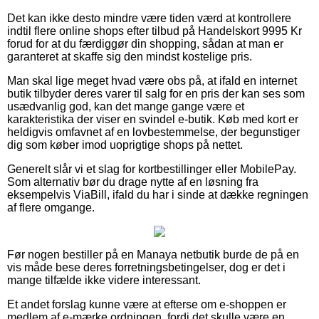
Det kan ikke desto mindre være tiden værd at kontrollere
indtil flere online shops efter tilbud på Handelskort 9995 Kr
forud for at du færdiggør din shopping, sådan at man er
garanteret at skaffe sig den mindst kostelige pris.
Man skal lige meget hvad være obs på, at ifald en internet
butik tilbyder deres varer til salg for en pris der kan ses som
usædvanlig god, kan det mange gange være et
karakteristika der viser en svindel e-butik. Køb med kort er
heldigvis omfavnet af en lovbestemmelse, der begunstiger
dig som køber imod uoprigtige shops på nettet.
Generelt slår vi et slag for kortbestillinger eller MobilePay.
Som alternativ bør du drage nytte af en løsning fra
eksempelvis ViaBill, ifald du har i sinde at dække regningen
af flere omgange.
Før nogen bestiller på en Manaya netbutik burde de på en
vis måde bese deres forretningsbetingelser, dog er det i
mange tilfælde ikke videre interessant.
Et andet forslag kunne være at efterse om e-shoppen er
medlem af e-mærke ordningen, fordi det skulle være en