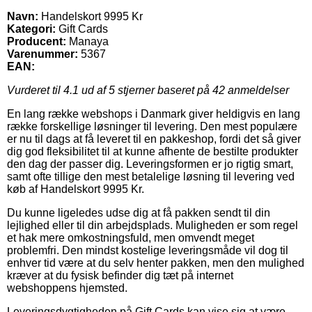
Navn:
Handelskort 9995 Kr
Kategori:
Gift Cards
Producent:
Manaya
Varenummer:
5367
EAN:
Vurderet til
4.1
ud af 5 stjerner baseret på
42
anmeldelser
En lang række webshops i Danmark giver heldigvis en lang
række forskellige løsninger til levering. Den mest populære
er nu til dags at få leveret til en pakkeshop, fordi det så giver
dig god fleksibilitet til at kunne afhente de bestilte produkter
den dag der passer dig. Leveringsformen er jo rigtig smart,
samt ofte tillige den mest betalelige løsning til levering ved
køb af Handelskort 9995 Kr.
Du kunne ligeledes udse dig at få pakken sendt til din
lejlighed eller til din arbejdsplads. Muligheden er som regel
et hak mere omkostningsfuld, men omvendt meget
problemfri. Den mindst kostelige leveringsmåde vil dog til
enhver tid være at du selv henter pakken, men den mulighed
kræver at du fysisk befinder dig tæt på internet
webshoppens hjemsted.
Leveringsdygtigheden på Gift Cards kan vise sig at være