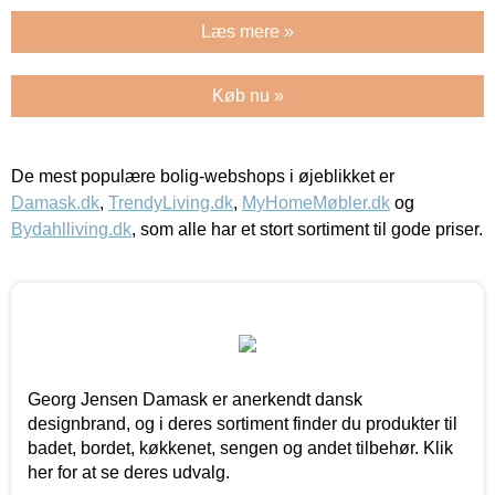
Læs mere »
Køb nu »
De mest populære bolig-webshops i øjeblikket er
Damask.dk
,
TrendyLiving.dk
,
MyHomeMøbler.dk
og
Bydahlliving.dk
, som alle har et stort sortiment til gode priser.
Georg Jensen Damask er anerkendt dansk
designbrand, og i deres sortiment finder du produkter til
badet, bordet, køkkenet, sengen og andet tilbehør. Klik
her for at se deres udvalg.