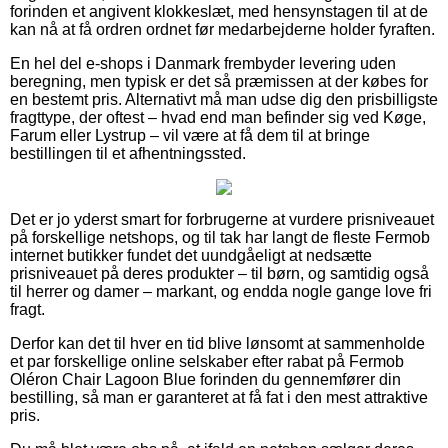
forinden et angivent klokkeslæt, med hensynstagen til at de
kan nå at få ordren ordnet før medarbejderne holder fyraften.
En hel del e-shops i Danmark frembyder levering uden
beregning, men typisk er det så præmissen at der købes for
en bestemt pris. Alternativt må man udse dig den prisbilligste
fragttype, der oftest – hvad end man befinder sig ved Køge,
Farum eller Lystrup – vil være at få dem til at bringe
bestillingen til et afhentningssted.
Det er jo yderst smart for forbrugerne at vurdere prisniveauet
på forskellige netshops, og til tak har langt de fleste Fermob
internet butikker fundet det uundgåeligt at nedsætte
prisniveauet på deres produkter – til børn, og samtidig også
til herrer og damer – markant, og endda nogle gange love fri
fragt.
Derfor kan det til hver en tid blive lønsomt at sammenholde
et par forskellige online selskaber efter rabat på Fermob
Oléron Chair Lagoon Blue forinden du gennemfører din
bestilling, så man er garanteret at få fat i den mest attraktive
pris.