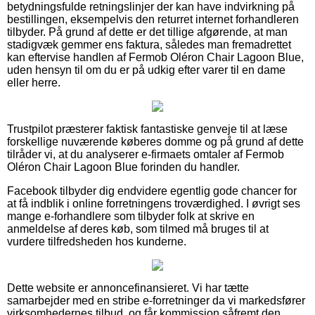
betydningsfulde retningslinjer der kan have indvirkning på
bestillingen, eksempelvis den returret internet forhandleren
tilbyder. På grund af dette er det tillige afgørende, at man
stadigvæk gemmer ens faktura, således man fremadrettet
kan eftervise handlen af Fermob Oléron Chair Lagoon Blue,
uden hensyn til om du er på udkig efter varer til en dame
eller herre.
Trustpilot præsterer faktisk fantastiske genveje til at læse
forskellige nuværende køberes domme og på grund af dette
tilråder vi, at du analyserer e-firmaets omtaler af Fermob
Oléron Chair Lagoon Blue forinden du handler.
Facebook tilbyder dig endvidere egentlig gode chancer for
at få indblik i online forretningens troværdighed. I øvrigt ses
mange e-forhandlere som tilbyder folk at skrive en
anmeldelse af deres køb, som tilmed må bruges til at
vurdere tilfredsheden hos kunderne.
Dette website er annoncefinansieret. Vi har tætte
samarbejder med en stribe e-forretninger da vi markedsfører
virksomhedernes tilbud, og får kommission såfremt den