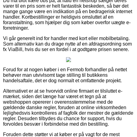
Du må blot være obs på, at ifald en netshop sælger deres
varer til en pris som er helt fantastisk beskeden, så bør det
mange gange være en indikation på en bedragerisk internet
handler. Kortbestillinger er heldigvis omsluttet af en
foranstaltning, som hjælper dig som køber overfor uægte e-
forretninger.
Vi går generelt ind for handler med kort eller mobilbetaling.
Som alternativ kan du drage nytte af en afdragsordning som
fx ViaBill, hvis du ser en fordel i at godtgøre prisen senere.
Forud for at nogen køber i en Fermob forhandler på nettet
behøver man utvivlsomt tage stilling til butikkens
handelsaftale, det er dog normalt et omfattende projekt.
Alternativet er at se hvorvidt online firmaet er tilsluttet e-
mærket, siden det længe har været et tegn på at
webshoppen opererer i overensstemmelse med de
gældende danske regler, foruden at online virksomheden
lejlighedsvis kontrolleres af fagfolk der mestrer de gældende
regler. Desuden tilbydes du chance for support, hvis du
forvoldes besvær i forbindelse med din bestilling.
Foruden dette støtter vi at køber er på vagt for de mest