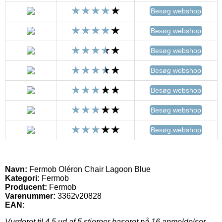
Besøg webshop
Besøg webshop
Besøg webshop
Besøg webshop
Besøg webshop
Besøg webshop
Besøg webshop
Navn:
Fermob Oléron Chair Lagoon Blue
Kategori:
Fermob
Producent:
Fermob
Varenummer:
3362v20828
EAN:
Vurderet til
4.5
ud af 5 stjerner baseret på
16
anmeldelser