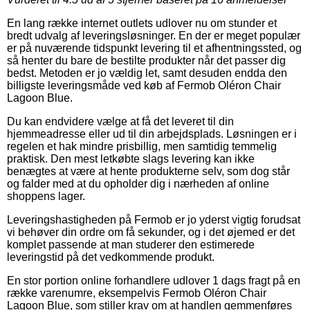
En lang række internet outlets udlover nu om stunder et
bredt udvalg af leveringsløsninger. En der er meget populær
er på nuværende tidspunkt levering til et afhentningssted, og
så henter du bare de bestilte produkter når det passer dig
bedst. Metoden er jo vældig let, samt desuden endda den
billigste leveringsmåde ved køb af Fermob Oléron Chair
Lagoon Blue.
Du kan endvidere vælge at få det leveret til din
hjemmeadresse eller ud til din arbejdsplads. Løsningen er i
regelen et hak mindre prisbillig, men samtidig temmelig
praktisk. Den mest letkøbte slags levering kan ikke
benægtes at være at hente produkterne selv, som dog står
og falder med at du opholder dig i nærheden af online
shoppens lager.
Leveringshastigheden på Fermob er jo yderst vigtig forudsat
vi behøver din ordre om få sekunder, og i det øjemed er det
komplet passende at man studerer den estimerede
leveringstid på det vedkommende produkt.
En stor portion online forhandlere udlover 1 dags fragt på en
række varenumre, eksempelvis Fermob Oléron Chair
Lagoon Blue, som stiller krav om at handlen gemmenføres