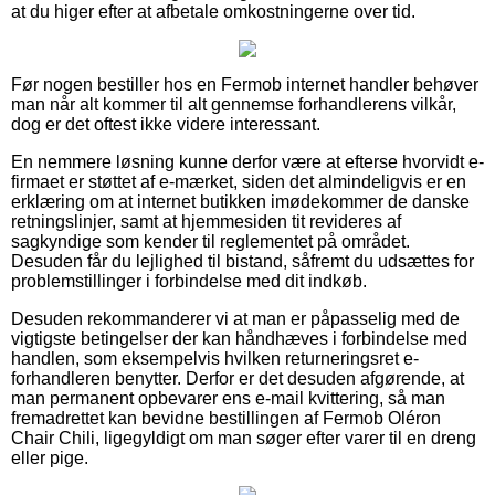
at du higer efter at afbetale omkostningerne over tid.
Før nogen bestiller hos en Fermob internet handler behøver
man når alt kommer til alt gennemse forhandlerens vilkår,
dog er det oftest ikke videre interessant.
En nemmere løsning kunne derfor være at efterse hvorvidt e-
firmaet er støttet af e-mærket, siden det almindeligvis er en
erklæring om at internet butikken imødekommer de danske
retningslinjer, samt at hjemmesiden tit revideres af
sagkyndige som kender til reglementet på området.
Desuden får du lejlighed til bistand, såfremt du udsættes for
problemstillinger i forbindelse med dit indkøb.
Desuden rekommanderer vi at man er påpasselig med de
vigtigste betingelser der kan håndhæves i forbindelse med
handlen, som eksempelvis hvilken returneringsret e-
forhandleren benytter. Derfor er det desuden afgørende, at
man permanent opbevarer ens e-mail kvittering, så man
fremadrettet kan bevidne bestillingen af Fermob Oléron
Chair Chili, ligegyldigt om man søger efter varer til en dreng
eller pige.