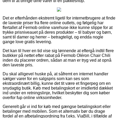
dem til at bringe dine varer til en pakkeshop.
Det er efterhånden ekstremt ligetil for internetbrugere at finde
de laveste priser fra flere online outlets, og følgelig har
flertallet af Fermob online varehuse ikke kunne slippe for at
trykke prisniveauet på deres produkter – til babyer og børn,
samt til damer og herrer – betragteligt, og endda nogle
gange love gratis levering.
Det kan til hver en tid vise sig lønnende at eftergå indtil flere
butikker på nettet efter rabat på Fermob Oléron Chair Chili
inden du placerer ordren, sådan at man er tryg ved at opnå
den laveste pris.
Du skal alligevel huske på, at såfremt en internet handler
sælger varer for en salgspris som kan ses som
ekstraordinært billig, kunne det tit være et fingerpeg om en
snydagtig butik. Køb med betalingskort er imidlertid dækket
ind under en retningslinje, hvilket beskytter dig som køber
overfor fup online virksomheder.
Generelt går vi ind for køb med gængse betalingskort eller
betalinger med mobilen. Som et alternativ bør du drage
fordel af en afbetalingsordning fra f.eks. ViaBill, i tilfælde af