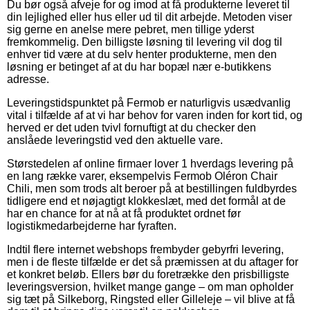
Du bør også afveje for og imod at få produkterne leveret til
din lejlighed eller hus eller ud til dit arbejde. Metoden viser
sig gerne en anelse mere pebret, men tillige yderst
fremkommelig. Den billigste løsning til levering vil dog til
enhver tid være at du selv henter produkterne, men den
løsning er betinget af at du har bopæl nær e-butikkens
adresse.
Leveringstidspunktet på Fermob er naturligvis usædvanlig
vital i tilfælde af at vi har behov for varen inden for kort tid, og
herved er det uden tvivl fornuftigt at du checker den
anslåede leveringstid ved den aktuelle vare.
Størstedelen af online firmaer lover 1 hverdags levering på
en lang række varer, eksempelvis Fermob Oléron Chair
Chili, men som trods alt beroer på at bestillingen fuldbyrdes
tidligere end et nøjagtigt klokkeslæt, med det formål at de
har en chance for at nå at få produktet ordnet før
logistikmedarbejderne har fyraften.
Indtil flere internet webshops frembyder gebyrfri levering,
men i de fleste tilfælde er det så præmissen at du aftager for
et konkret beløb. Ellers bør du foretrække den prisbilligste
leveringsversion, hvilket mange gange – om man opholder
sig tæt på Silkeborg, Ringsted eller Gilleleje – vil blive at få