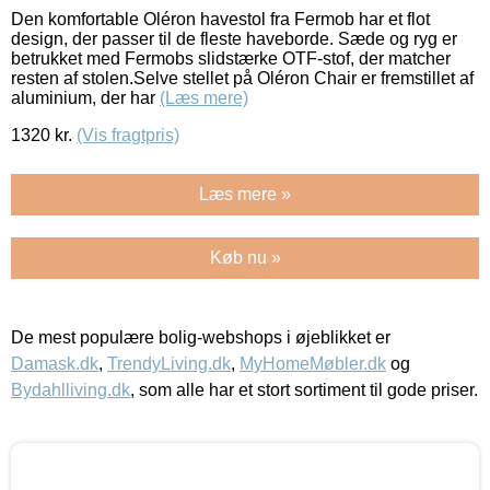
Den komfortable Oléron havestol fra Fermob har et flot
design, der passer til de fleste haveborde. Sæde og ryg er
betrukket med Fermobs slidstærke OTF-stof, der matcher
resten af stolen.Selve stellet på Oléron Chair er fremstillet af
aluminium, der har
(Læs mere)
1320
kr.
(Vis fragtpris)
Læs mere »
Køb nu »
De mest populære bolig-webshops i øjeblikket er
Damask.dk
,
TrendyLiving.dk
,
MyHomeMøbler.dk
og
Bydahlliving.dk
, som alle har et stort sortiment til gode priser.