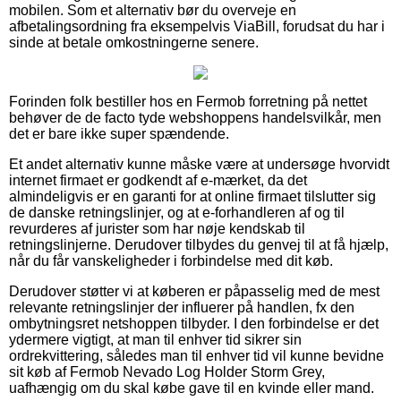
mobilen. Som et alternativ bør du overveje en
afbetalingsordning fra eksempelvis ViaBill, forudsat du har i
sinde at betale omkostningerne senere.
Forinden folk bestiller hos en Fermob forretning på nettet
behøver de de facto tyde webshoppens handelsvilkår, men
det er bare ikke super spændende.
Et andet alternativ kunne måske være at undersøge hvorvidt
internet firmaet er godkendt af e-mærket, da det
almindeligvis er en garanti for at online firmaet tilslutter sig
de danske retningslinjer, og at e-forhandleren af og til
revurderes af jurister som har nøje kendskab til
retningslinjerne. Derudover tilbydes du genvej til at få hjælp,
når du får vanskeligheder i forbindelse med dit køb.
Derudover støtter vi at køberen er påpasselig med de mest
relevante retningslinjer der influerer på handlen, fx den
ombytningsret netshoppen tilbyder. I den forbindelse er det
ydermere vigtigt, at man til enhver tid sikrer sin
ordrekvittering, således man til enhver tid vil kunne bevidne
sit køb af Fermob Nevado Log Holder Storm Grey,
uafhængig om du skal købe gave til en kvinde eller mand.