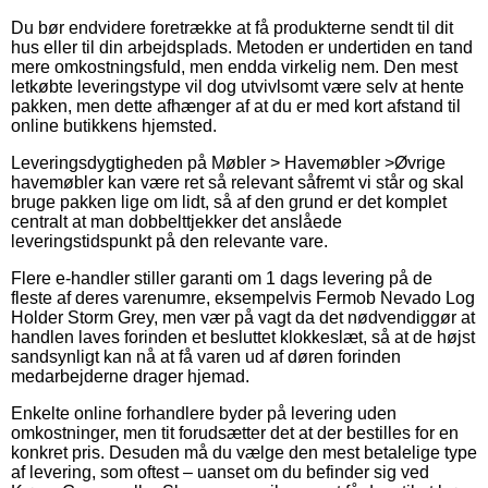
Du bør endvidere foretrække at få produkterne sendt til dit
hus eller til din arbejdsplads. Metoden er undertiden en tand
mere omkostningsfuld, men endda virkelig nem. Den mest
letkøbte leveringstype vil dog utvivlsomt være selv at hente
pakken, men dette afhænger af at du er med kort afstand til
online butikkens hjemsted.
Leveringsdygtigheden på Møbler > Havemøbler >Øvrige
havemøbler kan være ret så relevant såfremt vi står og skal
bruge pakken lige om lidt, så af den grund er det komplet
centralt at man dobbelttjekker det anslåede
leveringstidspunkt på den relevante vare.
Flere e-handler stiller garanti om 1 dags levering på de
fleste af deres varenumre, eksempelvis Fermob Nevado Log
Holder Storm Grey, men vær på vagt da det nødvendiggør at
handlen laves forinden et besluttet klokkeslæt, så at de højst
sandsynligt kan nå at få varen ud af døren forinden
medarbejderne drager hjemad.
Enkelte online forhandlere byder på levering uden
omkostninger, men tit forudsætter det at der bestilles for en
konkret pris. Desuden må du vælge den mest betalelige type
af levering, som oftest – uanset om du befinder sig ved