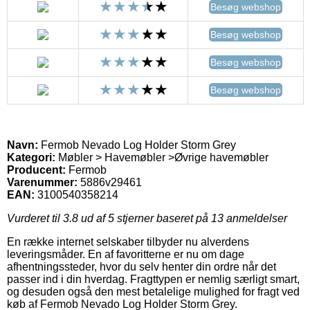
Besøg webshop
Besøg webshop
Besøg webshop
Besøg webshop
Navn:
Fermob Nevado Log Holder Storm Grey
Kategori:
Møbler > Havemøbler >Øvrige havemøbler
Producent:
Fermob
Varenummer:
5886v29461
EAN:
3100540358214
Vurderet til
3.8
ud af 5 stjerner baseret på
13
anmeldelser
En række internet selskaber tilbyder nu alverdens
leveringsmåder. En af favoritterne er nu om dage
afhentningssteder, hvor du selv henter din ordre når det
passer ind i din hverdag. Fragttypen er nemlig særligt smart,
og desuden også den mest betalelige mulighed for fragt ved
køb af Fermob Nevado Log Holder Storm Grey.