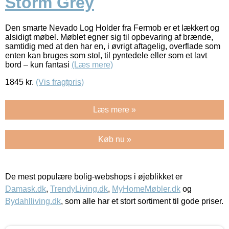
Storm Grey
Den smarte Nevado Log Holder fra Fermob er et lækkert og
alsidigt møbel. Møblet egner sig til opbevaring af brænde,
samtidig med at den har en, i øvrigt aftagelig, overflade som
enten kan bruges som stol, til pyntedele eller som et lavt
bord – kun fantasi
(Læs mere)
1845
kr.
(Vis fragtpris)
Læs mere »
Køb nu »
De mest populære bolig-webshops i øjeblikket er
Damask.dk
,
TrendyLiving.dk
,
MyHomeMøbler.dk
og
Bydahlliving.dk
, som alle har et stort sortiment til gode priser.