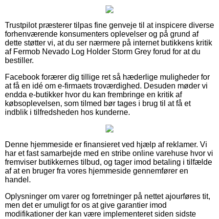
Trustpilot præsterer tilpas fine genveje til at inspicere diverse
forhenværende konsumenters oplevelser og på grund af
dette støtter vi, at du ser nærmere på internet butikkens kritik
af Fermob Nevado Log Holder Storm Grey forud for at du
bestiller.
Facebook forærer dig tillige ret så hæderlige muligheder for
at få en idé om e-firmaets troværdighed. Desuden møder vi
endda e-butikker hvor du kan frembringe en kritik af
købsoplevelsen, som tilmed bør tages i brug til at få et
indblik i tilfredsheden hos kunderne.
Denne hjemmeside er finansieret ved hjælp af reklamer. Vi
har et fast samarbejde med en stribe online varehuse hvor vi
fremviser butikkernes tilbud, og tager imod betaling i tilfælde
af at en bruger fra vores hjemmeside gennemfører en
handel.
Oplysninger om varer og forretninger på nettet ajourføres tit,
men det er umuligt for os at give garantier imod
modifikationer der kan være implementeret siden sidste