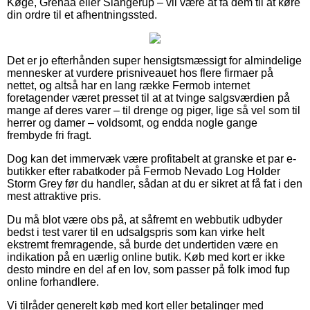
Køge, Grenaa eller Slangerup – vil være at få dem til at køre
din ordre til et afhentningssted.
Det er jo efterhånden super hensigtsmæssigt for almindelige
mennesker at vurdere prisniveauet hos flere firmaer på
nettet, og altså har en lang række Fermob internet
foretagender været presset til at at tvinge salgsværdien på
mange af deres varer – til drenge og piger, lige så vel som til
herrer og damer – voldsomt, og endda nogle gange
frembyde fri fragt.
Dog kan det immervæk være profitabelt at granske et par e-
butikker efter rabatkoder på Fermob Nevado Log Holder
Storm Grey før du handler, sådan at du er sikret at få fat i den
mest attraktive pris.
Du må blot være obs på, at såfremt en webbutik udbyder
bedst i test varer til en udsalgspris som kan virke helt
ekstremt fremragende, så burde det undertiden være en
indikation på en uærlig online butik. Køb med kort er ikke
desto mindre en del af en lov, som passer på folk imod fup
online forhandlere.
Vi tilråder generelt køb med kort eller betalinger med