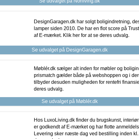
Se udvalget på Norliving.dk
DesignGaragen.dk har solgt boligindretning, d
lamper siden 2010. De har en flot score på Trustpi
af E-mærket. Klik her for at se deres udvalg.
Se udvalget på DesignGaragen.dk
Møblér.dk sælger alt inden for møbler og boligi
prismatch gælder både på webshoppen og i dere
tilbyder desuden muligheden for rentefri finansier
deres udvalg.
Se udvalget på Møblér.dk
Hos LuxoLiving.dk finder du brugskunst, interiør
er godkendt af E-mærket og har flotte anmeldelse
Levering sker næste dag ved bestilling inden kl. 1