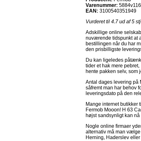
Varenummer:
5884v11
EAN:
3100540351949
Vurderet til
4.7
ud af 5 st
Adskillige online selska
nuværende tidspunkt at af
bestillingen når du har 
den prisbilligste lever
Du kan ligeledes påtænke 
tider et hak mere pebret,
hente pakken selv, som jo
Antal dages levering på
såfremt man har behov fo
leveringsdato på den rel
Mange internet butikker 
Fermob Mooon! H 63 Cactu
højst sandsynligt kan nå 
Nogle online firmaer yder
alternativ må man vælge
Herning, Haderslev eller S