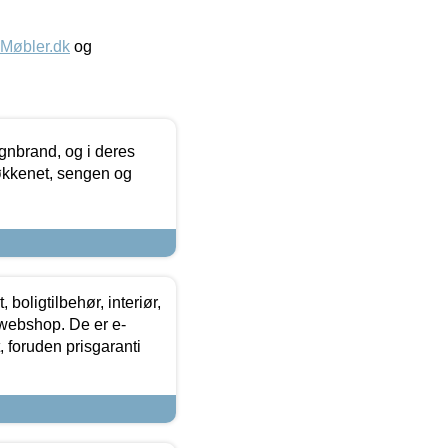
øbler.dk
og
nbrand, og i deres
køkkenet, sengen og
boligtilbehør, interiør,
 webshop. De er e-
 foruden prisgaranti