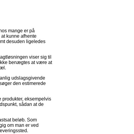
t hos mange er på
l at kunne afhente
samt desuden ligeledes
gtløsningen viser sig til
 ikke benægtes at være at
æl.
vanlig udslagsgivende
ersøger den estimerede
de produkter, eksempelvis
idspunkt, sådan at de
fastsat beløb. Som
ngig om man er ved
dleveringssted.