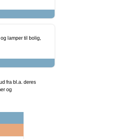
g lamper til bolig,
 fra bl.a. deres
mer og