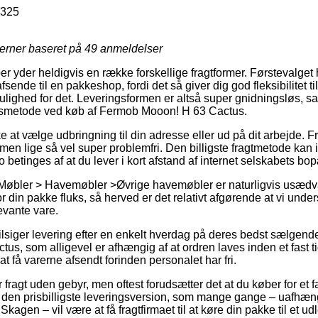
6325
jerner baseret på
49
anmeldelser
ber yder heldigvis en række forskellige fragtformer. Førstevalge
sende til en pakkeshop, fordi det så giver dig god fleksibilitet ti
mulighed for det. Leveringsformen er altså super gnidningsløs, 
ingsmetode ved køb af Fermob Mooon! H 63 Cactus.
at vælge udbringning til din adresse eller ud på dit arbejde. Fra
 men lige så vel super problemfri. Den billigste fragtmetode kan
 betinges af at du lever i kort afstand af internet selskabets bop
 Møbler > Havemøbler >Øvrige havemøbler er naturligvis usæd
r din pakke fluks, så herved er det relativt afgørende at vi und
evante vare.
tilsiger levering efter en enkelt hverdag på deres bedst sælgen
s, som alligevel er afhængig af at ordren laves inden et fast t
at få varerne afsendt forinden personalet har fri.
 fragt uden gebyr, men oftest forudsætter det at du køber for et 
 den prisbilligste leveringsversion, som mange gange – uafhæ
kagen – vil være at få fragtfirmaet til at køre din pakke til et u