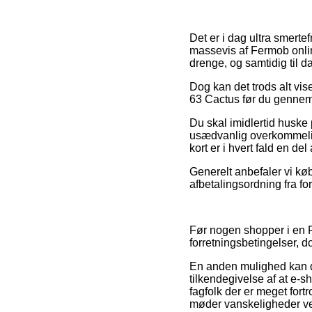
Det er i dag ultra smertef
massevis af Fermob onlin
drenge, og samtidig til d
Dog kan det trods alt vis
63 Cactus før du gennemfø
Du skal imidlertid huske 
usædvanlig overkommelig
kort er i hvert fald en de
Generelt anbefaler vi kø
afbetalingsordning fra fo
Før nogen shopper i en F
forretningsbetingelser, d
En anden mulighed kan de
tilkendegivelse af at e-s
fagfolk der er meget for
møder vanskeligheder ved