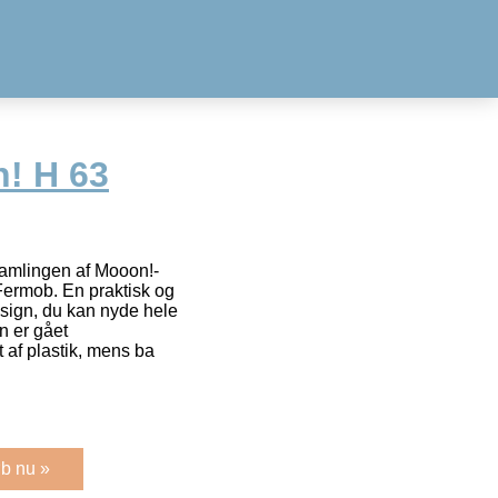
! H 63
samlingen af Mooon!-
Fermob. En praktisk og
esign, du kan nyde hele
n er gået
 af plastik, mens ba
b nu »