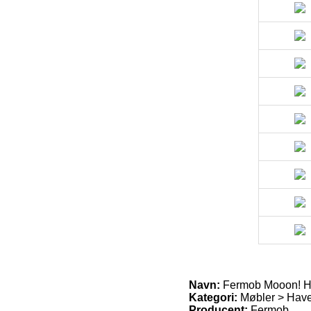
Navn:
Fermob Mooon! H
Kategori:
Møbler > Have
Producent:
Fermob