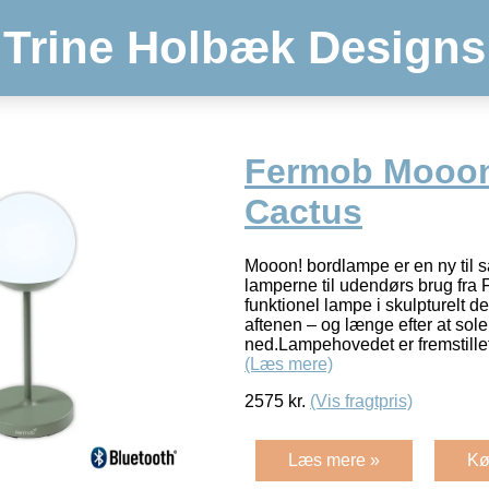
Trine Holbæk Designs
Fermob Mooon
Cactus
Mooon! bordlampe er en ny til 
lamperne til udendørs brug fra 
funktionel lampe i skulpturelt d
aftenen – og længe efter at sole
ned.Lampehovedet er fremstillet
(Læs mere)
2575
kr.
(Vis fragtpris)
Læs mere »
Kø