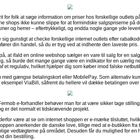
rit for folk at søge information om priser hos forskellige outlets på
e shops ikke kunne slippe for at formindske salgspriserne på der
amer og herrer – eftertrykkeligt, og endda nogle gange yde leve
e sig gunstigt at checke forskellige internet outlets efter rabat
rer din handel, så du er tryg ved at indhente den laveste pris.
på, at ifald en online webshop sælger en vare til salg for en salg
, så burde det mange gange være en indikator for en uærlig ne
l af et regulativ, hvilket hjælper dig som køber imod falske netbuti
b med gængse betalingskort eller MobilePay. Som alternativ kun
r eksempel ViaBill, såfremt du hellere vil dække betalingen over
ermob e-forhandler behøver man for at være sikker tage stilling
og er det normalt et tidskrævende projekt.
rfor være at se om internet shoppen er e-mærke tilsluttet, hvilk
hoppen anerkender de danske love, tillige med at e-butikken fra ti
trolige vedtægterne på området. Desuden får du mulighed for en
 din bestilling.