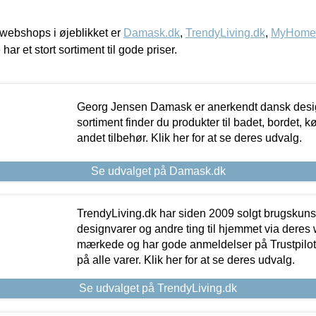
webshops i øjeblikket er
Damask.dk
,
TrendyLiving.dk
,
MyHomeM
 har et stort sortiment til gode priser.
Georg Jensen Damask er anerkendt dansk desig
sortiment finder du produkter til badet, bordet, 
andet tilbehør. Klik her for at se deres udvalg.
Se udvalget på Damask.dk
TrendyLiving.dk har siden 2009 solgt brugskunst, 
designvarer og andre ting til hjemmet via deres
mærkede og har gode anmeldelser på Trustpilot,
på alle varer. Klik her for at se deres udvalg.
Se udvalget på TrendyLiving.dk