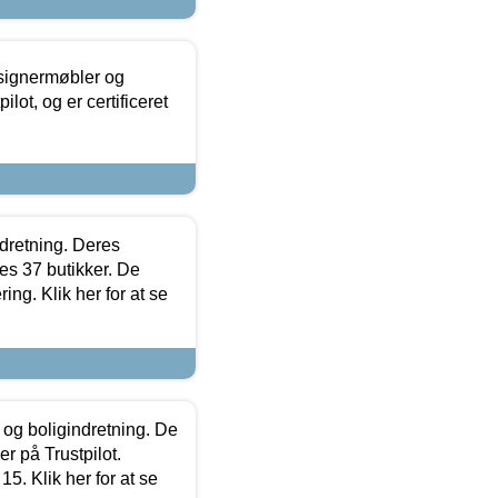
esignermøbler og
lot, og er certificeret
ndretning. Deres
s 37 butikker. De
ing. Klik her for at se
 og boligindretning. De
r på Trustpilot.
5. Klik her for at se