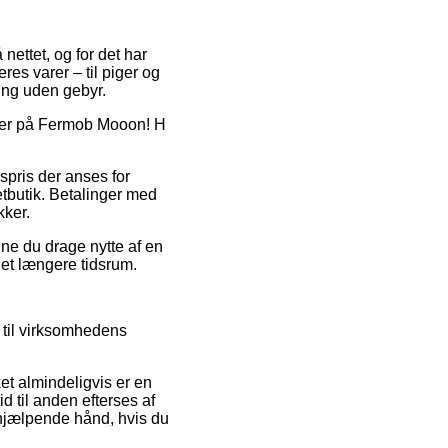
 nettet, og for det har
es varer – til piger og
ring uden gebyr.
koder på Fermob Mooon! H
spris der anses for
tbutik. Betalinger med
kker.
ne du drage nytte af en
 et længere tidsrum.
 til virksomhedens
et almindeligvis er en
d til anden efterses af
 hjælpende hånd, hvis du