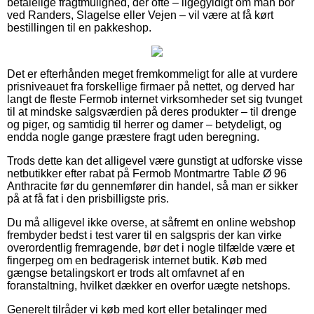
betalelige fragtmulighed, der ofte – ligegyldigt om man bor
ved Randers, Slagelse eller Vejen – vil være at få kørt
bestillingen til en pakkeshop.
Det er efterhånden meget fremkommeligt for alle at vurdere
prisniveauet fra forskellige firmaer på nettet, og derved har
langt de fleste Fermob internet virksomheder set sig tvunget
til at mindske salgsværdien på deres produkter – til drenge
og piger, og samtidig til herrer og damer – betydeligt, og
endda nogle gange præstere fragt uden beregning.
Trods dette kan det alligevel være gunstigt at udforske visse
netbutikker efter rabat på Fermob Montmartre Table Ø 96
Anthracite før du gennemfører din handel, så man er sikker
på at få fat i den prisbilligste pris.
Du må alligevel ikke overse, at såfremt en online webshop
frembyder bedst i test varer til en salgspris der kan virke
overordentlig fremragende, bør det i nogle tilfælde være et
fingerpeg om en bedragerisk internet butik. Køb med
gængse betalingskort er trods alt omfavnet af en
foranstaltning, hvilket dækker en overfor uægte netshops.
Generelt tilråder vi køb med kort eller betalinger med