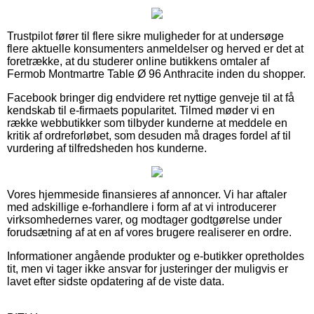
Trustpilot fører til flere sikre muligheder for at undersøge
flere aktuelle konsumenters anmeldelser og herved er det at
foretrække, at du studerer online butikkens omtaler af
Fermob Montmartre Table Ø 96 Anthracite inden du shopper.
Facebook bringer dig endvidere ret nyttige genveje til at få
kendskab til e-firmaets popularitet. Tilmed møder vi en
række webbutikker som tilbyder kunderne at meddele en
kritik af ordreforløbet, som desuden må drages fordel af til
vurdering af tilfredsheden hos kunderne.
Vores hjemmeside finansieres af annoncer. Vi har aftaler
med adskillige e-forhandlere i form af at vi introducerer
virksomhedernes varer, og modtager godtgørelse under
forudsætning af at en af vores brugere realiserer en ordre.
Informationer angående produkter og e-butikker opretholdes
tit, men vi tager ikke ansvar for justeringer der muligvis er
lavet efter sidste opdatering af de viste data.