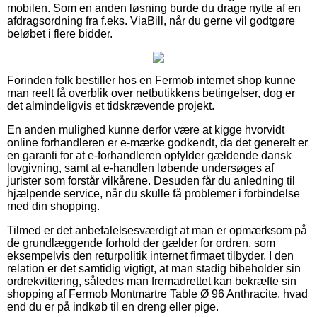
mobilen. Som en anden løsning burde du drage nytte af en
afdragsordning fra f.eks. ViaBill, når du gerne vil godtgøre
beløbet i flere bidder.
Forinden folk bestiller hos en Fermob internet shop kunne
man reelt få overblik over netbutikkens betingelser, dog er
det almindeligvis et tidskrævende projekt.
En anden mulighed kunne derfor være at kigge hvorvidt
online forhandleren er e-mærke godkendt, da det generelt er
en garanti for at e-forhandleren opfylder gældende dansk
lovgivning, samt at e-handlen løbende undersøges af
jurister som forstår vilkårene. Desuden får du anledning til
hjælpende service, når du skulle få problemer i forbindelse
med din shopping.
Tilmed er det anbefalelsesværdigt at man er opmærksom på
de grundlæggende forhold der gælder for ordren, som
eksempelvis den returpolitik internet firmaet tilbyder. I den
relation er det samtidig vigtigt, at man stadig bibeholder sin
ordrekvittering, således man fremadrettet kan bekræfte sin
shopping af Fermob Montmartre Table Ø 96 Anthracite, hvad
end du er på indkøb til en dreng eller pige.