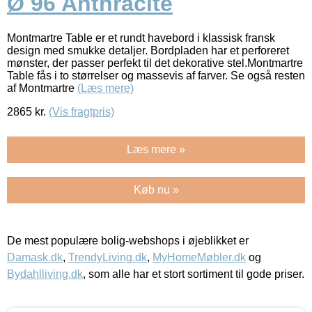
Ø 96 Anthracite
Montmartre Table er et rundt havebord i klassisk fransk
design med smukke detaljer. Bordpladen har et perforeret
mønster, der passer perfekt til det dekorative stel.Montmartre
Table fås i to størrelser og massevis af farver. Se også resten
af Montmartre
(Læs mere)
2865
kr.
(Vis fragtpris)
Læs mere »
Køb nu »
De mest populære bolig-webshops i øjeblikket er
Damask.dk
,
TrendyLiving.dk
,
MyHomeMøbler.dk
og
Bydahlliving.dk
, som alle har et stort sortiment til gode priser.