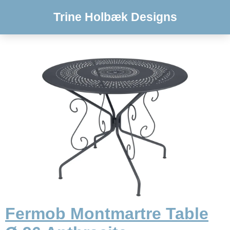
Trine Holbæk Designs
Fermob Montmartre Table