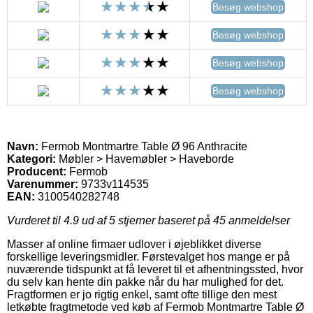
Besøg webshop
Besøg webshop
Besøg webshop
Besøg webshop
Navn:
Fermob Montmartre Table Ø 96 Anthracite
Kategori:
Møbler > Havemøbler > Haveborde
Producent:
Fermob
Varenummer:
9733v114535
EAN:
3100540282748
Vurderet til
4.9
ud af 5 stjerner baseret på
45
anmeldelser
Masser af online firmaer udlover i øjeblikket diverse
forskellige leveringsmidler. Førstevalget hos mange er på
nuværende tidspunkt at få leveret til et afhentningssted, hvor
du selv kan hente din pakke når du har mulighed for det.
Fragtformen er jo rigtig enkel, samt ofte tillige den mest
letkøbte fragtmetode ved køb af Fermob Montmartre Table Ø