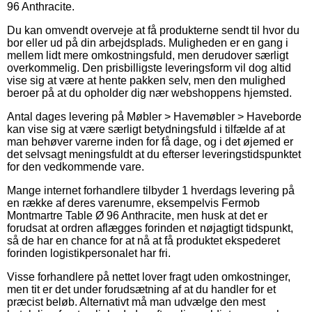
96 Anthracite.
Du kan omvendt overveje at få produkterne sendt til hvor du
bor eller ud på din arbejdsplads. Muligheden er en gang i
mellem lidt mere omkostningsfuld, men derudover særligt
overkommelig. Den prisbilligste leveringsform vil dog altid
vise sig at være at hente pakken selv, men den mulighed
beroer på at du opholder dig nær webshoppens hjemsted.
Antal dages levering på Møbler > Havemøbler > Haveborde
kan vise sig at være særligt betydningsfuld i tilfælde af at
man behøver varerne inden for få dage, og i det øjemed er
det selvsagt meningsfuldt at du efterser leveringstidspunktet
for den vedkommende vare.
Mange internet forhandlere tilbyder 1 hverdags levering på
en række af deres varenumre, eksempelvis Fermob
Montmartre Table Ø 96 Anthracite, men husk at det er
forudsat at ordren aflægges forinden et nøjagtigt tidspunkt,
så de har en chance for at nå at få produktet ekspederet
forinden logistikpersonalet har fri.
Visse forhandlere på nettet lover fragt uden omkostninger,
men tit er det under forudsætning af at du handler for et
præcist beløb. Alternativt må man udvælge den mest