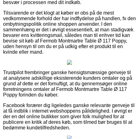
besvær i processen med dit indkøb.
Tilsvarende er det klogt at køber er obs på de mest
vedkommende forhold der har indflydelse på handlen, fx den
ombytningspolitik online shoppen anvender. I den
sammenhæng er det i øvrigt essesentielt, at man stadigvæk
bevarer ens kvitteringsmail, således man til enhver tid kan
bevise sit køb af Fermob Montmartre Table Ø 117 Poppy,
uden hensyn til om du er på udkig efter et produkt til en
kvinde eller mand.
Trustpilot frembringer ganske hensigtsmæssige genveje til
at analysere adskillige eksisterende kunders omtaler og på
grund af dette er det fornuftigt, at du gennemsøger online
forretningens omtaler af Fermob Montmartre Table Ø 117
Poppy forinden du køber.
Facebook forærer dig ligeledes ganske relevante genveje til
at få indblik i internet webshoppens pålidelighed. I øvrigt er
der en del online butikker som giver folk mulighed for at
publicere en kritik af deres køb, som tilmed bør bruges til at
bedømme kundetilfredsheden.