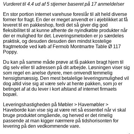
Vurderet til
4.4
ud af 5 stjerner baseret på
17
anmeldelser
En stor portion internet varehuse foreslår til alt held diverse
former for fragt. En der er meget anvendt er i øjeblikket at få
leveret til en pakkeshop, fordi det så giver dig god
fleksibilitet til at kunne afhente de nyindkøbte produkter når
der er mulighed for det. Leveringsmetoden er jo særdeles
praktisk, og desuden desuden den mindst kostelige
fragtmetode ved køb af Fermob Montmartre Table Ø 117
Poppy.
Du kan på samme måde prøve at få pakken bragt hjem til
dig selv eller til adressen på dit arbejde. Løsningen viser sig
som regel en anelse dyrere, men omvendt temmelig
hensigtsmæssig. Den mest betalelige leveringsmulighed vil
dog altid vise sig at være selv at hente pakken, som jo er
betinget af at du lever i kort afstand af internet firmaets
bopæl.
Leveringshastigheden på Møbler > Havemøbler >
Haveborde kan vise sig at være ret så essentiel når vi skal
bruge produktet omgående, og herved er det rimelig
passende at man kigger nærmere på tidshorisonten for
levering på den vedkommende vare.