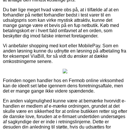
Du bør lige meget hvad være obs på, at i tilfælde af at en
forhandler på nettet forhandler bedst i test varer til en
udsalgspris som kan virke mystisk attraktiv, kunne det
mange gange være et bevis på en fup netbutik. Køb med
betalingskort er i hvert fald omfavnet af en orden, som
beskytter dig imod falske internet foretagender.
Vi anbefaler shopping med kort eller MobilePay. Som en
anden løsning kunne du udnytte en løsning på afbetaling fra
for eksempel ViaBill, for så vidt du ønsker at dække
omkostningerne senere.
Forinden nogen handler hos en Fermob online virksomhed
kan de ideelt set løbe igennem dens forretningsaftale, men
det er mange gange ikke videre spændende.
En anden valgmulighed kunne være at bemærke hvorvidt e-
handlen er medlem af e-mærke ordningen, grundet at det
skulle være en sikkerhed for at online butikken retter sig efter
de danske love, foruden at e-firmaet undertiden undersøges
af sagkyndige der er inde i retningslinjerne. Dette er
desuden din anledning til støtte, hvis du udsættes for