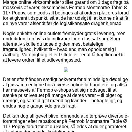
Mange online virksomheder stiller garanti om 1 dags fragt på
massevis af varer, eksempelvis Fermob Montmartre Table Ø
117 Poppy, som trods alt betinges af at ordren placeres forud
for et givent tidspunkt, så at de har udsigt til at kunne nå at få
de nye varer afsendt før de logistikansatte drager hjemad.
Nogle enkelte online outlets frembyder gratis levering, men
undertiden kun hvis du indkøber for en fastsat sum. Som
alternativ skulle du udse dig den mest betalelige
fragtmulighed, hvilket tit – hvad end man opholder sig i
Aalborg, Vordingborg eller Gilleleje – er at få fragtfirmaet til
at levere ordren til et udleveringssted.
Det er efterhånden særligt bekvemt for almindelige dødelige
at prissammenligne hos diverse online forhandlere, og altså
har massevis af Fermob e-shops set sig nødsaget til at
sænke prisniveauet på mange af deres varer – til piger og
drenge, og samtidig til mænd og kvinder – betragteligt, og
endda nogle gange yde gratis fragt.
Det kan dog alligevel blive lønnende at efterprøve diverse e-
forretninger efter rabatkoder på Fermob Montmartre Table Ø
117 Poppy forud for at du køber, således at du er garanteret
at antage den mindst kostelige pris.