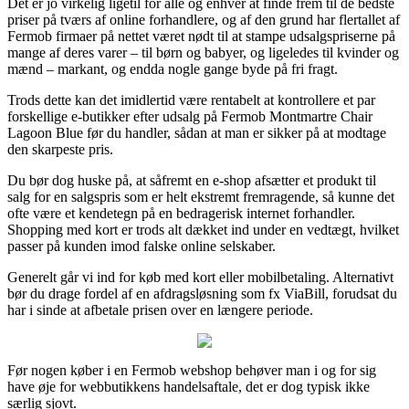
Det er jo virkelig ligetil for alle og enhver at finde frem til de bedste
priser på tværs af online forhandlere, og af den grund har flertallet af
Fermob firmaer på nettet været nødt til at stampe udsalgspriserne på
mange af deres varer – til børn og babyer, og ligeledes til kvinder og
mænd – markant, og endda nogle gange byde på fri fragt.
Trods dette kan det imidlertid være rentabelt at kontrollere et par
forskellige e-butikker efter udsalg på Fermob Montmartre Chair
Lagoon Blue før du handler, sådan at man er sikker på at modtage
den skarpeste pris.
Du bør dog huske på, at såfremt en e-shop afsætter et produkt til
salg for en salgspris som er helt ekstremt fremragende, så kunne det
ofte være et kendetegn på en bedragerisk internet forhandler.
Shopping med kort er trods alt dækket ind under en vedtægt, hvilket
passer på kunden imod falske online selskaber.
Generelt går vi ind for køb med kort eller mobilbetaling. Alternativt
bør du drage fordel af en afdragsløsning som fx ViaBill, forudsat du
har i sinde at afbetale prisen over en længere periode.
Før nogen køber i en Fermob webshop behøver man i og for sig
have øje for webbutikkens handelsaftale, det er dog typisk ikke
særlig sjovt.