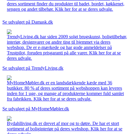
deres sortiment finder du produkter til badet, bordet, køkkenet,
sengen og andet tilbehør. Klik her for at se deres udvalg.
Se udvalget på Damask.dk
TrendyLiving.dk har siden 2009 solgt brugskunst, boligtilbehør,
interiør, designvarer og andre ting til hjemmet via deres
webshop. De er e-mærkede og har gode anmeldelser på
Trustpilot, foruden prisgaranti på alle varer. Klik her for at se
deres udvalg.
Se udvalget på TrendyLiving.dk
MyHomeMøbler.dk er en landsdækkende kæde med 36
butikker. 80 % af deres sortiment på webshoppen kan leveres
inden for 1 uge, og mange af produkterne kommer fuld samlet
fra fabrikken. Klik her for at se deres udvalg.
Se udvalget på MyHomeMøbler.dk
Bydahlliving.dk er drevet af mor og to døtre. De har et stort
sortiment af boliginteriør på deres webshop. Klik her for at se