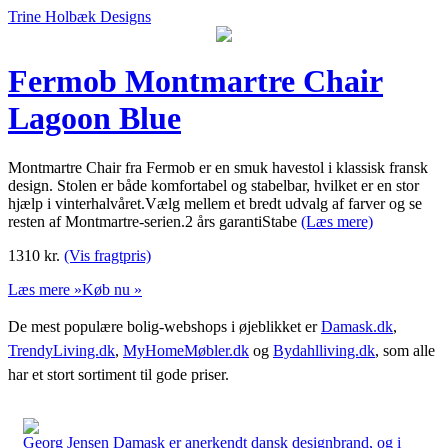
Trine Holbæk Designs
Fermob Montmartre Chair
Lagoon Blue
Montmartre Chair fra Fermob er en smuk havestol i klassisk fransk
design. Stolen er både komfortabel og stabelbar, hvilket er en stor
hjælp i vinterhalvåret.Vælg mellem et bredt udvalg af farver og se
resten af Montmartre-serien.2 års garantiStabe
(Læs mere)
1310
kr.
(Vis fragtpris)
Læs mere »
Køb nu »
De mest populære bolig-webshops i øjeblikket er
Damask.dk
,
TrendyLiving.dk
,
MyHomeMøbler.dk
og
Bydahlliving.dk
, som alle
har et stort sortiment til gode priser.
Georg Jensen Damask er anerkendt dansk designbrand, og i