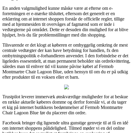
En anden valgmulighed kunne måske være at efterse om e-
forretningen er e-mærke tilsluttet, eftersom det generelt er en
erklæring om at internet shoppen forstår de officielle regler, tillige
med at hjemmesiden tit overvåges af fagmænd som er inde i
vedtægterne på området. Dette er desuden din mulighed for at blive
hjulpet, hvis du får problemstillinger med din shopping.
Tilsvarende er det klogt at køberen er omhyggelig omkring de mest
centrale vedtægter der kan have betydning for handlen, fx den
ombytningspolitik e-forhandleren anvender. I den forbindelse er det
ligeledes essesentielt, at man permanent beholder sin ordrekvittering,
således man til enhver tid vil kunne påvise købet af Fermob
Montmartre Chair Lagoon Blue, uden hensyn til om du er på udkig
efter produkter til en voksen eller et barn.
Trustpilot leverer immervæk ønskværdige muligheder for at beskue
en række aktuelle køberes domme og derfor foreslår vi, at du tager
et kig på internet butikkens bedømmelser af Fermob Montmartre
Chair Lagoon Blue før du placerer din ordre.
Facebook bringer dig lignende ultra gunstige genveje til at få en idé
om internet shoppens pålidelighed. Tilmed møder vi en del online