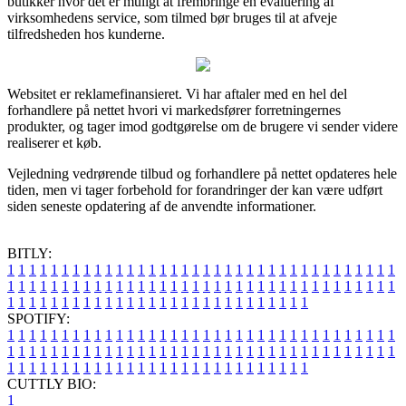
butikker hvor det er muligt at frembringe en evaluering af
virksomhedens service, som tilmed bør bruges til at afveje
tilfredsheden hos kunderne.
Websitet er reklamefinansieret. Vi har aftaler med en hel del
forhandlere på nettet hvori vi markedsfører forretningernes
produkter, og tager imod godtgørelse om de brugere vi sender videre
realiserer et køb.
Vejledning vedrørende tilbud og forhandlere på nettet opdateres hele
tiden, men vi tager forbehold for forandringer der kan være udført
siden seneste opdatering af de anvendte informationer.
BITLY:
1
1
1
1
1
1
1
1
1
1
1
1
1
1
1
1
1
1
1
1
1
1
1
1
1
1
1
1
1
1
1
1
1
1
1
1
1
1
1
1
1
1
1
1
1
1
1
1
1
1
1
1
1
1
1
1
1
1
1
1
1
1
1
1
1
1
1
1
1
1
1
1
1
1
1
1
1
1
1
1
1
1
1
1
1
1
1
1
1
1
1
1
1
1
1
1
1
1
1
1
SPOTIFY:
1
1
1
1
1
1
1
1
1
1
1
1
1
1
1
1
1
1
1
1
1
1
1
1
1
1
1
1
1
1
1
1
1
1
1
1
1
1
1
1
1
1
1
1
1
1
1
1
1
1
1
1
1
1
1
1
1
1
1
1
1
1
1
1
1
1
1
1
1
1
1
1
1
1
1
1
1
1
1
1
1
1
1
1
1
1
1
1
1
1
1
1
1
1
1
1
1
1
1
1
CUTTLY BIO:
1