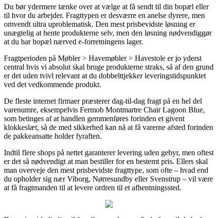
Du bør ydermere tænke over at vælge at få sendt til din bopæl eller
til hvor du arbejder. Fragttypen er desværre en anelse dyrere, men
omvendt ultra uproblematisk. Den mest prisbevidste løsning er
unægtelig at hente produkterne selv, men den løsning nødvendiggør
at du har bopæl nærved e-forretningens lager.
Fragtperioden på Møbler > Havemøbler > Havestole er jo yderst
central hvis vi absolut skal bruge produkterne straks, så af den grund
er det uden tvivl relevant at du dobbelttjekker leveringstidspunktet
ved det vedkommende produkt.
De fleste internet firmaer præsterer dag-til-dag fragt på en hel del
varenumre, eksempelvis Fermob Montmartre Chair Lagoon Blue,
som betinges af at handlen gemmenføres forinden et givent
klokkeslæt, så de med sikkerhed kan nå at få varerne afsted forinden
de pakkeansatte holder fyraften.
Indtil flere shops på nettet garanterer levering uden gebyr, men oftest
er det så nødvendigt at man bestiller for en bestemt pris. Ellers skal
man overveje den mest prisbevidste fragttype, som ofte – hvad end
du opholder sig nær Viborg, Nørresundby eller Svenstrup – vil være
at få fragtmanden til at levere ordren til et afhentningssted.