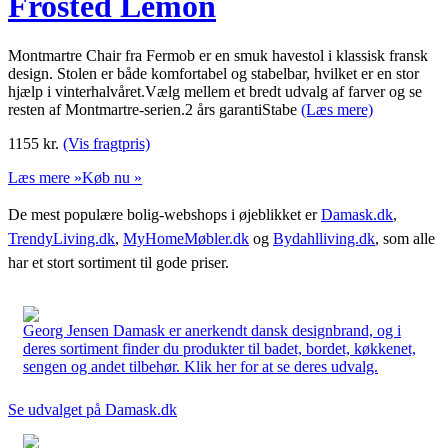
Frosted Lemon
Montmartre Chair fra Fermob er en smuk havestol i klassisk fransk
design. Stolen er både komfortabel og stabelbar, hvilket er en stor
hjælp i vinterhalvåret.Vælg mellem et bredt udvalg af farver og se
resten af Montmartre-serien.2 års garantiStabe
(Læs mere)
1155
kr.
(Vis fragtpris)
Læs mere »
Køb nu »
De mest populære bolig-webshops i øjeblikket er
Damask.dk
,
TrendyLiving.dk
,
MyHomeMøbler.dk
og
Bydahlliving.dk
, som alle
har et stort sortiment til gode priser.
Georg Jensen Damask er anerkendt dansk designbrand, og i
deres sortiment finder du produkter til badet, bordet, køkkenet,
sengen og andet tilbehør. Klik her for at se deres udvalg.
Se udvalget på Damask.dk