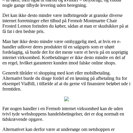
nogle gange tilbyde levering uden beregning.
Det kan ikke desto mindre være indbringende at granske diverse
internet forretninger efter tilbud på Fermob Montmartre Chair
Frosted Lemon forinden du køber, sådan at man er skudsikker på at
få fat i den bedste pris.
Man bør ikke desto mindre være omhyggelig med, at hvis en e-
handler udlover deres produkter til en salgspris som er uhørt
fordelagtig, så burde det for det meste være et bevis på en uoprigtig
internet virksomhed. Kortbetalinger er ikke desto mindre en del af
en regel, hvilket garanterer kunden imod falske online shops.
Generelt tilråder vi shopping med kort eller mobilbetaling.
Alternativt burde du drage fordel af en løsning på afbetaling fra for
eksempel ViaBill, i tilfælde af at du gerne vil finansiere beløbet ude i
fremtiden.
Før nogen handler i en Fermob internet virksomhed kan de uden
tvivl tyde webshoppens handelsbetingelser, det er dog normalt en
tidskrævende opgave.
Alternativet kan derfor være at undersøge om netshoppen er