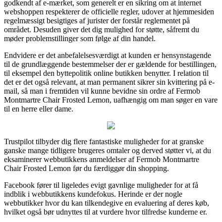
godkendt af e-mærket, som generelt er en sikring om at internet
webshoppen respekterer de officielle regler, udover at hjemmesiden
regelmæssigt besigtiges af jurister der forstår reglementet på
området. Desuden giver det dig mulighed for støtte, såfremt du
møder problemstillinger som følge af din handel.
Endvidere er det anbefalelsesværdigt at kunden er hensynstagende
til de grundlæggende bestemmelser der er gældende for bestillingen,
til eksempel den byttepolitik online butikken benytter. I relation til
det er det også relevant, at man permanent sikrer sin kvittering på e-
mail, så man i fremtiden vil kunne bevidne sin ordre af Fermob
Montmartre Chair Frosted Lemon, uafhængig om man søger en vare
til en herre eller dame.
Trustpilot tilbyder dig flere fantastiske muligheder for at granske
ganske mange tidligere brugeres omtaler og derved støtter vi, at du
eksaminerer webbutikkens anmeldelser af Fermob Montmartre
Chair Frosted Lemon før du færdiggør din shopping.
Facebook fører til ligeledes evigt gavnlige muligheder for at få
indblik i webbutikkens kundefokus. Herinde er der nogle
webbutikker hvor du kan tilkendegive en evaluering af deres køb,
hvilket også bør udnyttes til at vurdere hvor tilfredse kunderne er.