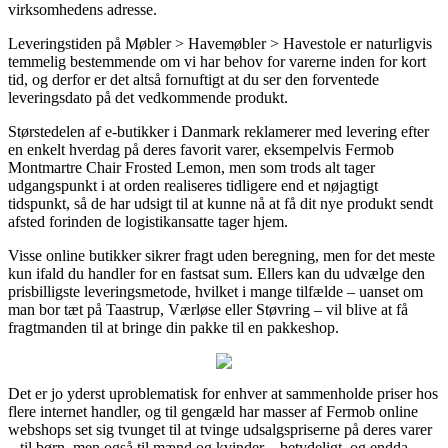
virksomhedens adresse.
Leveringstiden på Møbler > Havemøbler > Havestole er naturligvis
temmelig bestemmende om vi har behov for varerne inden for kort
tid, og derfor er det altså fornuftigt at du ser den forventede
leveringsdato på det vedkommende produkt.
Størstedelen af e-butikker i Danmark reklamerer med levering efter
en enkelt hverdag på deres favorit varer, eksempelvis Fermob
Montmartre Chair Frosted Lemon, men som trods alt tager
udgangspunkt i at orden realiseres tidligere end et nøjagtigt
tidspunkt, så de har udsigt til at kunne nå at få dit nye produkt sendt
afsted forinden de logistikansatte tager hjem.
Visse online butikker sikrer fragt uden beregning, men for det meste
kun ifald du handler for en fastsat sum. Ellers kan du udvælge den
prisbilligste leveringsmetode, hvilket i mange tilfælde – uanset om
man bor tæt på Taastrup, Værløse eller Støvring – vil blive at få
fragtmanden til at bringe din pakke til en pakkeshop.
Det er jo yderst uproblematisk for enhver at sammenholde priser hos
flere internet handler, og til gengæld har masser af Fermob online
webshops set sig tvunget til at tvinge udsalgspriserne på deres varer
– til børn, men også til mænd og kvinder – betydeligt, og endda