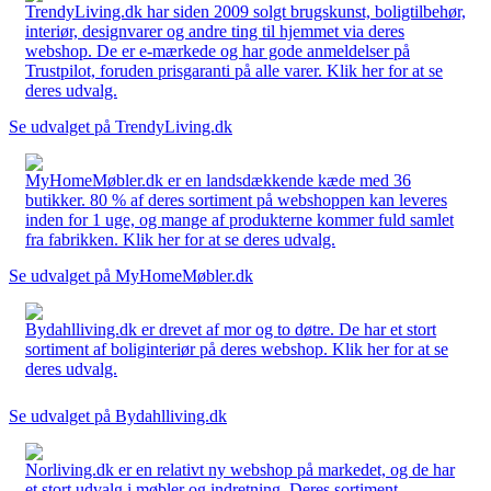
TrendyLiving.dk har siden 2009 solgt brugskunst, boligtilbehør,
interiør, designvarer og andre ting til hjemmet via deres
webshop. De er e-mærkede og har gode anmeldelser på
Trustpilot, foruden prisgaranti på alle varer. Klik her for at se
deres udvalg.
Se udvalget på TrendyLiving.dk
MyHomeMøbler.dk er en landsdækkende kæde med 36
butikker. 80 % af deres sortiment på webshoppen kan leveres
inden for 1 uge, og mange af produkterne kommer fuld samlet
fra fabrikken. Klik her for at se deres udvalg.
Se udvalget på MyHomeMøbler.dk
Bydahlliving.dk er drevet af mor og to døtre. De har et stort
sortiment af boliginteriør på deres webshop. Klik her for at se
deres udvalg.
Se udvalget på Bydahlliving.dk
Norliving.dk er en relativt ny webshop på markedet, og de har
et stort udvalg i møbler og indretning. Deres sortiment