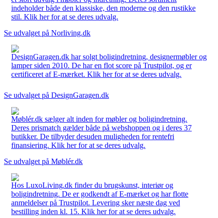
indeholder både den klassiske, den moderne og den rustikke
stil. Klik her for at se deres udvalg.
Se udvalget på Norliving.dk
DesignGaragen.dk har solgt boligindretning, designermøbler og
lamper siden 2010. De har en flot score på Trustpilot, og er
certificeret af E-mærket. Klik her for at se deres udvalg.
Se udvalget på DesignGaragen.dk
Møblér.dk sælger alt inden for møbler og boligindretning.
Deres prismatch gælder både på webshoppen og i deres 37
butikker. De tilbyder desuden muligheden for rentefri
finansiering. Klik her for at se deres udvalg.
Se udvalget på Møblér.dk
Hos LuxoLiving.dk finder du brugskunst, interiør og
boligindretning. De er godkendt af E-mærket og har flotte
anmeldelser på Trustpilot. Levering sker næste dag ved
bestilling inden kl. 15. Klik her for at se deres udvalg.