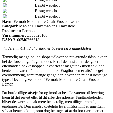
Besøg webshop
Besøg webshop
Besøg webshop
Navn:
Fermob Montmartre Chair Frosted Lemon
Kategori:
Møbler > Havemøbler > Havestole
Producent:
Fermob
Varenummer:
3355v28108
EAN:
3100540366318
Vurderet til
4.1
ud af 5 stjerner baseret på
3
anmeldelser
Temmelig mange online shops udlover på nuværende tidspunkt en
hel del forskellige fragtmetoder. En af de mest almindelige er
efterhånden pakkeshoppen, hvor det er meget fleksibelt at kunne
hente dine varer når der er tid til det. Fragtformen er altså meget
overkommelig, samt mange gange derudover den mindst kostelige
type af levering ved køb af Fermob Montmartre Chair Frosted
Lemon.
Du burde tillige afveje for og imod at bestille varerne til levering
hjem til dig privat eller til dit arbejdes adresse. Fragtmuligheden
bliver desværre en tak mere bekostelig, men tillige temmelig
gnidningsløs. Den mindst kostelige leveringsløsning er unægtelig
selv at hente pakken, som dog betinges af at du bor nær internet