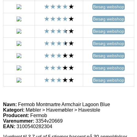
Besøg webshop
Besøg webshop
Besøg webshop
Besøg webshop
Besøg webshop
Besøg webshop
Besøg webshop
Navn:
Fermob Montmartre Armchair Lagoon Blue
Kategori:
Møbler > Havemøbler > Havestole
Producent:
Fermob
Varenummer:
3354v20669
EAN:
3100540282304
Vurderet til
3.7
ud af 5 stjerner baseret på
30
anmeldelser