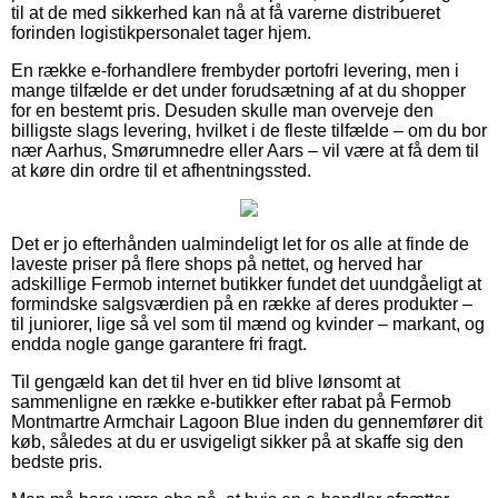
til at de med sikkerhed kan nå at få varerne distribueret
forinden logistikpersonalet tager hjem.
En række e-forhandlere frembyder portofri levering, men i
mange tilfælde er det under forudsætning af at du shopper
for en bestemt pris. Desuden skulle man overveje den
billigste slags levering, hvilket i de fleste tilfælde – om du bor
nær Aarhus, Smørumnedre eller Aars – vil være at få dem til
at køre din ordre til et afhentningssted.
Det er jo efterhånden ualmindeligt let for os alle at finde de
laveste priser på flere shops på nettet, og herved har
adskillige Fermob internet butikker fundet det uundgåeligt at
formindske salgsværdien på en række af deres produkter –
til juniorer, lige så vel som til mænd og kvinder – markant, og
endda nogle gange garantere fri fragt.
Til gengæld kan det til hver en tid blive lønsomt at
sammenligne en række e-butikker efter rabat på Fermob
Montmartre Armchair Lagoon Blue inden du gennemfører dit
køb, således at du er usvigeligt sikker på at skaffe sig den
bedste pris.