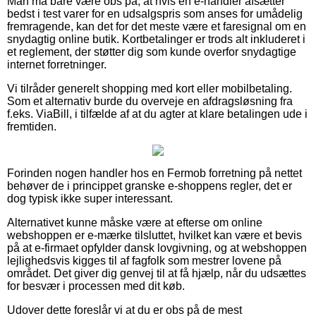
Man må bare være obs på, at hvis en e-handler afsætter
bedst i test varer for en udsalgspris som anses for umådelig
fremragende, kan det for det meste være et faresignal om en
snydagtig online butik. Kortbetalinger er trods alt inkluderet i
et reglement, der støtter dig som kunde overfor snydagtige
internet forretninger.
Vi tilråder generelt shopping med kort eller mobilbetaling.
Som et alternativ burde du overveje en afdragsløsning fra
f.eks. ViaBill, i tilfælde af at du agter at klare betalingen ude i
fremtiden.
Forinden nogen handler hos en Fermob forretning på nettet
behøver de i princippet granske e-shoppens regler, det er
dog typisk ikke super interessant.
Alternativet kunne måske være at efterse om online
webshoppen er e-mærke tilsluttet, hvilket kan være et bevis
på at e-firmaet opfylder dansk lovgivning, og at webshoppen
lejlighedsvis kigges til af fagfolk som mestrer lovene på
området. Det giver dig genvej til at få hjælp, når du udsættes
for besvær i processen med dit køb.
Udover dette foreslår vi at du er obs på de mest