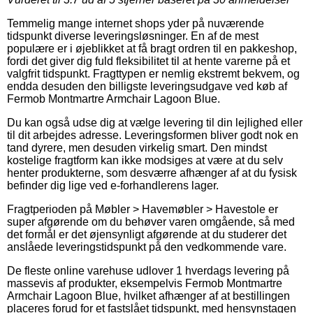
Temmelig mange internet shops yder på nuværende
tidspunkt diverse leveringsløsninger. En af de mest
populære er i øjeblikket at få bragt ordren til en pakkeshop,
fordi det giver dig fuld fleksibilitet til at hente varerne på et
valgfrit tidspunkt. Fragttypen er nemlig ekstremt bekvem, og
endda desuden den billigste leveringsudgave ved køb af
Fermob Montmartre Armchair Lagoon Blue.
Du kan også udse dig at vælge levering til din lejlighed eller
til dit arbejdes adresse. Leveringsformen bliver godt nok en
tand dyrere, men desuden virkelig smart. Den mindst
kostelige fragtform kan ikke modsiges at være at du selv
henter produkterne, som desværre afhænger af at du fysisk
befinder dig lige ved e-forhandlerens lager.
Fragtperioden på Møbler > Havemøbler > Havestole er
super afgørende om du behøver varen omgående, så med
det formål er det øjensynligt afgørende at du studerer det
anslåede leveringstidspunkt på den vedkommende vare.
De fleste online varehuse udlover 1 hverdags levering på
massevis af produkter, eksempelvis Fermob Montmartre
Armchair Lagoon Blue, hvilket afhænger af at bestillingen
placeres forud for et fastslået tidspunkt, med hensynstagen