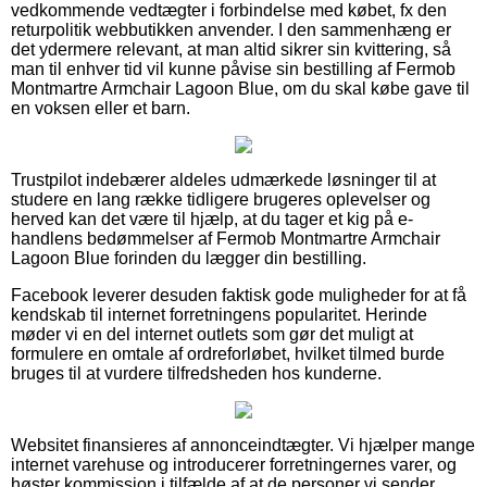
vedkommende vedtægter i forbindelse med købet, fx den
returpolitik webbutikken anvender. I den sammenhæng er
det ydermere relevant, at man altid sikrer sin kvittering, så
man til enhver tid vil kunne påvise sin bestilling af Fermob
Montmartre Armchair Lagoon Blue, om du skal købe gave til
en voksen eller et barn.
Trustpilot indebærer aldeles udmærkede løsninger til at
studere en lang række tidligere brugeres oplevelser og
herved kan det være til hjælp, at du tager et kig på e-
handlens bedømmelser af Fermob Montmartre Armchair
Lagoon Blue forinden du lægger din bestilling.
Facebook leverer desuden faktisk gode muligheder for at få
kendskab til internet forretningens popularitet. Herinde
møder vi en del internet outlets som gør det muligt at
formulere en omtale af ordreforløbet, hvilket tilmed burde
bruges til at vurdere tilfredsheden hos kunderne.
Websitet finansieres af annonceindtægter. Vi hjælper mange
internet varehuse og introducerer forretningernes varer, og
høster kommission i tilfælde af at de personer vi sender