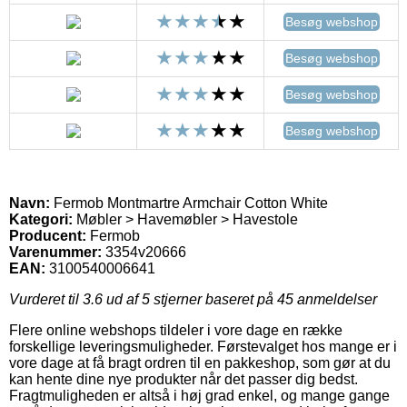
Besøg webshop
Besøg webshop
Besøg webshop
Besøg webshop
Navn:
Fermob Montmartre Armchair Cotton White
Kategori:
Møbler > Havemøbler > Havestole
Producent:
Fermob
Varenummer:
3354v20666
EAN:
3100540006641
Vurderet til
3.6
ud af 5 stjerner baseret på
45
anmeldelser
Flere online webshops tildeler i vore dage en række
forskellige leveringsmuligheder. Førstevalget hos mange er i
vore dage at få bragt ordren til en pakkeshop, som gør at du
kan hente dine nye produkter når det passer dig bedst.
Fragtmuligheden er altså i høj grad enkel, og mange gange