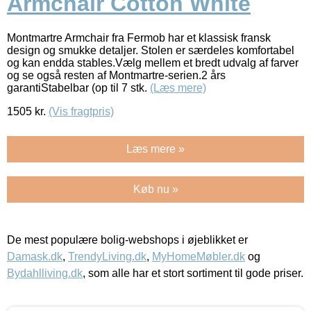
Armchair Cotton White
Montmartre Armchair fra Fermob har et klassisk fransk
design og smukke detaljer. Stolen er særdeles komfortabel
og kan endda stables.Vælg mellem et bredt udvalg af farver
og se også resten af Montmartre-serien.2 års
garantiStabelbar (op til 7 stk.
(Læs mere)
1505
kr.
(Vis fragtpris)
Læs mere »
Køb nu »
De mest populære bolig-webshops i øjeblikket er
Damask.dk
,
TrendyLiving.dk
,
MyHomeMøbler.dk
og
Bydahlliving.dk
, som alle har et stort sortiment til gode priser.