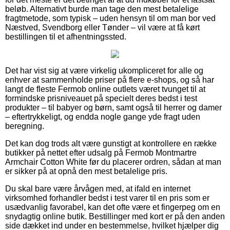
beløb. Alternativt burde man tage den mest betalelige
fragtmetode, som typisk – uden hensyn til om man bor ved
Næstved, Svendborg eller Tønder – vil være at få kørt
bestillingen til et afhentningssted.
Det har vist sig at være virkelig ukompliceret for alle og
enhver at sammenholde priser på flere e-shops, og så har
langt de fleste Fermob online outlets været tvunget til at
formindske prisniveauet på specielt deres bedst i test
produkter – til babyer og børn, samt også til herrer og damer
– eftertrykkeligt, og endda nogle gange yde fragt uden
beregning.
Det kan dog trods alt være gunstigt at kontrollere en række
butikker på nettet efter udsalg på Fermob Montmartre
Armchair Cotton White før du placerer ordren, sådan at man
er sikker på at opnå den mest betalelige pris.
Du skal bare være årvågen med, at ifald en internet
virksomhed forhandler bedst i test varer til en pris som er
usædvanlig favorabel, kan det ofte være et fingerpeg om en
snydagtig online butik. Bestillinger med kort er på den anden
side dækket ind under en bestemmelse, hvilket hjælper dig