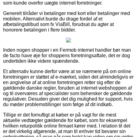
som kunde overfor uægte internet forretninger.
Generelt tilråder vi betalinger med kort eller betalinger med
mobilen. Alternativt burde du drage fordel af et
afbetalingstilbud som fx ViaBill, forudsat du agter at
honorere betalingen i flere bidder.
Inden nogen shopper i en Fermob internet handler bør man
de facto have øje for shoppens forretningsaftale, det er dog
undertiden ikke videre spændende.
Et alternativ kunne derfor være at se nærmere på om online
forretningen er støttet af e-mærket, siden det almindeligvis er
en angivelse af at online forretningen retter sig efter de
gældende danske regler, foruden at internet webshoppen af
og til overværes af specialister som behersker de gældende
regulativer. Desuden giver det dig mulighed for support, hvis
du møder problemstillinger som følge af dit indkøb.
Tillige er det fornuftigt at køber er på vagt for de mest
aktuelle vedtægter gældende for købet, som for eksempel
hvilken returpolitik online firmaet kører med. I relation til det
er det virkelig afgørende, at man til enhver tid bevarer sin
ordrekvittering, så man når som helst kan vidne om sin ordre