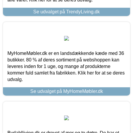
Se udvalget på TrendyLiving.dk
MyHomeMøbler.dk er en landsdækkende kæde med 36
butikker. 80 % af deres sortiment på webshoppen kan
leveres inden for 1 uge, og mange af produkterne
kommer fuld samlet fra fabrikken. Klik her for at se deres
udvalg.
Se udvalget på MyHomeMøbler.dk
Bydahlliving.dk er drevet af mor og to døtre. De har et