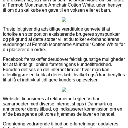
af Fermob Montmartre Armchair Cotton White, uden hensyn
til om du skal købe en gave til en voksen eller et barn.
Trustpilot giver dig adskillige værdifulde genveje til at
fortolke en stor portion eksisterende brugeres synspunkter
og på grund af dette støtter vi, at du tolker e-forhandlerens
vurderinger af Fermob Montmartre Armchair Cotton White før
du placerer din ordre.
Facebook fremskaffer derudover faktisk gunstige muligheder
for at få indsigt i online forretningens kundetilfredshed.
Foruden det ses en del internet firmaer hvor man kan
offentliggøre en kritik af deres køb, hvilket også kan benyttes
til at få et indtryk af tidligere kunders oplevelser.
Websitet finansieres af reklameindtægter. Vi har
samarbejder med diverse internet shops i Danmark og
annoncerer deres tilbud, og indkasserer kommission om en
af de besøgende på vores hjemmeside laver en handel.
Orientering vedrørende tilbud og e-forretninger opdateres