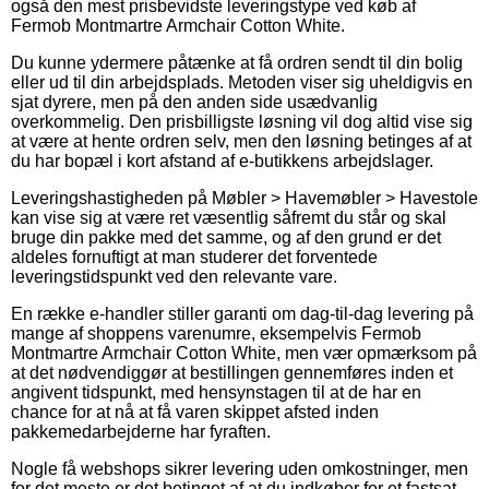
også den mest prisbevidste leveringstype ved køb af
Fermob Montmartre Armchair Cotton White.
Du kunne ydermere påtænke at få ordren sendt til din bolig
eller ud til din arbejdsplads. Metoden viser sig uheldigvis en
sjat dyrere, men på den anden side usædvanlig
overkommelig. Den prisbilligste løsning vil dog altid vise sig
at være at hente ordren selv, men den løsning betinges af at
du har bopæl i kort afstand af e-butikkens arbejdslager.
Leveringshastigheden på Møbler > Havemøbler > Havestole
kan vise sig at være ret væsentlig såfremt du står og skal
bruge din pakke med det samme, og af den grund er det
aldeles fornuftigt at man studerer det forventede
leveringstidspunkt ved den relevante vare.
En række e-handler stiller garanti om dag-til-dag levering på
mange af shoppens varenumre, eksempelvis Fermob
Montmartre Armchair Cotton White, men vær opmærksom på
at det nødvendiggør at bestillingen gennemføres inden et
angivent tidspunkt, med hensynstagen til at de har en
chance for at nå at få varen skippet afsted inden
pakkemedarbejderne har fyraften.
Nogle få webshops sikrer levering uden omkostninger, men
for det meste er det betinget af at du indkøber for et fastsat