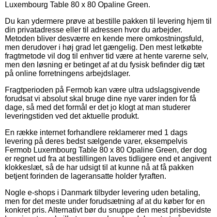
Luxembourg Table 80 x 80 Opaline Green.
Du kan ydermere prøve at bestille pakken til levering hjem til
din privatadresse eller til adressen hvor du arbejder.
Metoden bliver desværre en kende mere omkostningsfuld,
men derudover i høj grad let gængelig. Den mest letkøbte
fragtmetode vil dog til enhver tid være at hente varerne selv,
men den løsning er betinget af at du fysisk befinder dig tæt
på online forretningens arbejdslager.
Fragtperioden på Fermob kan være ultra udslagsgivende
forudsat vi absolut skal bruge dine nye varer inden for få
dage, så med det formål er det jo klogt at man studerer
leveringstiden ved det aktuelle produkt.
En række internet forhandlere reklamerer med 1 dags
levering på deres bedst sælgende varer, eksempelvis
Fermob Luxembourg Table 80 x 80 Opaline Green, der dog
er regnet ud fra at bestillingen laves tidligere end et angivent
klokkeslæt, så de har udsigt til at kunne nå at få pakken
betjent forinden de lageransatte holder fyraften.
Nogle e-shops i Danmark tilbyder levering uden betaling,
men for det meste under forudsætning af at du køber for en
konkret pris. Alternativt bør du snuppe den mest prisbevidste