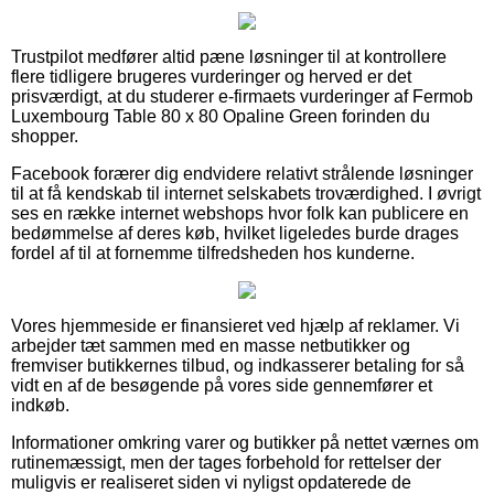
Trustpilot medfører altid pæne løsninger til at kontrollere
flere tidligere brugeres vurderinger og herved er det
prisværdigt, at du studerer e-firmaets vurderinger af Fermob
Luxembourg Table 80 x 80 Opaline Green forinden du
shopper.
Facebook forærer dig endvidere relativt strålende løsninger
til at få kendskab til internet selskabets troværdighed. I øvrigt
ses en række internet webshops hvor folk kan publicere en
bedømmelse af deres køb, hvilket ligeledes burde drages
fordel af til at fornemme tilfredsheden hos kunderne.
Vores hjemmeside er finansieret ved hjælp af reklamer. Vi
arbejder tæt sammen med en masse netbutikker og
fremviser butikkernes tilbud, og indkasserer betaling for så
vidt en af de besøgende på vores side gennemfører et
indkøb.
Informationer omkring varer og butikker på nettet værnes om
rutinemæssigt, men der tages forbehold for rettelser der
muligvis er realiseret siden vi nyligst opdaterede de