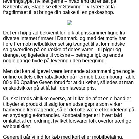
leveringstype, hvilket gerne – hvad end du er tæt på
København, Slagelse eller Støvring – vil være at få
fragtfirmaet til at bringe din pakke til en pakkeshop.
Det er i høj grad bekvemt for folk at prissammenligne fra
diverse internet firmaer i Danmark, og med det motiv har
flere Fermob netbutikker set sig tvunget til at formindske
salgsværdien på en række af deres varer – til piger og
drenge, og ligeledes til voksne – betragteligt, og endda
nogle gange byde på levering uden beregning.
Men det kan alligevel være lønnende at sammenligne nogle
online outlets efter rabatkoder på Fermob Luxembourg Table
80 x 80 Opaline Green forud for at du køber, således at man
er skudsikker på at få fat i den laveste pris.
Du skal trods alt ikke overse, at i tilfælde af at en e-handler
tilbyder et produkt til salg for en udsalgspris som virker
hamrende fremragende, så er det ofte være et kendetegn på
en snydagtig e-forhandler. Kortbetalinger er i hvert fald
omfattet af en ordning, hvilket forsvarer folk overfor uærlige
webbutikker.
Generelt går vi ind for køb med kort eller mobilbetaling.