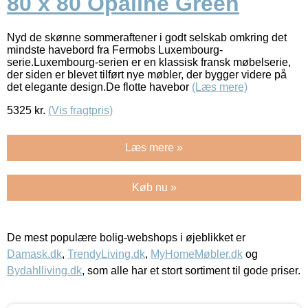
80 x 80 Opaline Green
Nyd de skønne sommeraftener i godt selskab omkring det
mindste havebord fra Fermobs Luxembourg-
serie.Luxembourg-serien er en klassisk fransk møbelserie,
der siden er blevet tilført nye møbler, der bygger videre på
det elegante design.De flotte havebor
(Læs mere)
5325
kr.
(Vis fragtpris)
Læs mere »
Køb nu »
De mest populære bolig-webshops i øjeblikket er
Damask.dk
,
TrendyLiving.dk
,
MyHomeMøbler.dk
og
Bydahlliving.dk
, som alle har et stort sortiment til gode priser.