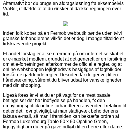
Alternativt bør du bruge en afdragsløsning fra eksempelvis
ViaBill, i tilfælde af at du ønsker at dække regningen over
tid.
Inden folk køber på en Fermob webbutik bør de uden tvivl
granske forhandlerens vilkår, det er dog i mange tilfælde et
tidskrævende projekt.
Et andet forslag er at se nærmere på om internet selskabet
er e-mærket medlem, grundet at det generelt er en forsikring
om at e-forretningen efterkommer de officielle regler, og at
online webshoppen lejlighedsvis besigtiges af fagfolk der
forstår de gældende regler. Desuden får du genvej til en
håndsrækning, såfremt du bliver udsat for vanskeligheder
med din shopping.
Ligeså foreslår vi at du er på vagt for de mest basale
betingelser der har indflydelse på handlen, fx den
ombytningspolitik online forhandleren anvender. I relation til
det er det i øvrigt vigtigt, at man stadigvæk beholder ens
faktura e-mail, så man i fremtiden kan bekræfte ordren af
Fermob Luxembourg Table 80 x 80 Opaline Green,
ligegyldigt om du er på gaveindkøb til en herre eller dame.