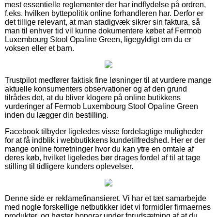
mest essentielle reglementer der har indflydelse på ordren,
f.eks. hvilken byttepolitik online forhandleren har. Derfor er
det tillige relevant, at man stadigvæk sikrer sin faktura, så
man til enhver tid vil kunne dokumentere købet af Fermob
Luxembourg Stool Opaline Green, ligegyldigt om du er
voksen eller et barn.
Trustpilot medfører faktisk fine løsninger til at vurdere mange
aktuelle konsumenters observationer og af den grund
tilrådes det, at du bliver klogere på online butikkens
vurderinger af Fermob Luxembourg Stool Opaline Green
inden du lægger din bestilling.
Facebook tilbyder ligeledes visse fordelagtige muligheder
for at få indblik i webbutikkens kundetilfredshed. Her er der
mange online forretninger hvor du kan ytre en omtale af
deres køb, hvilket ligeledes bør drages fordel af til at tage
stilling til tidligere kunders oplevelser.
Denne side er reklamefinansieret. Vi har et tæt samarbejde
med nogle forskellige netbutikker idet vi formidler firmaernes
produkter, og høster honorar under forudsætning af at du