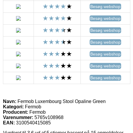
Besøg webshop
Besøg webshop
Besøg webshop
Besøg webshop
Besøg webshop
Besøg webshop
Besøg webshop
Navn:
Fermob Luxembourg Stool Opaline Green
Kategori:
Fermob
Producent:
Fermob
Varenummer:
5765v108968
EAN:
3100540415085
Vurderet til
3.6
ud af 5 stjerner baseret på
15
anmeldelser