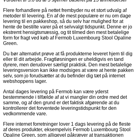
Flere forhandlere på nettet frembyder nu et stort udvalg af
metoder til levering. En af de mest populære er nu om dage
levering til en pakkeshop, så du selv har mulighed for at
hente de bestilte varer på et selvvalgt tidspunkt. Denne er jo
ekstremt hensigtsmæssig, og tit tilmed den mest betalelige
form for fragt ved køb af Fermob Luxembourg Stool Opaline
Green.
Du bør alternativt prøve at få produkterne leveret hjem til dig
eller til dit arbejde. Fragtløsningen er uheldigvis en tand
dyrere, men derudover særligt praktisk. Den mest betalelige
leveringsversion kan ikke modsiges at være at hente pakken
selv, som jo forudsætter at du befinder dig tæt på internet
webshoppens lager.
Antal dages levering på Fermob kan være yderst
bestemmende i tilfælde af at vi mangler din ordre med det
samme, og af den grund er det faktisk afgørende at du
kontrollerer det forventede leveringstidspunkt for den
vedkommende vare.
Flere internet forretninger lover 1 dags levering på de fleste
af deres produkter, eksempelvis Fermob Luxembourg Stool
Opaline Green, som alligevel påkræver at transaktionen