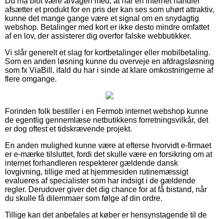
Du må blot være årvågen med, at når en internet handler
afsætter et produkt for en pris der kan ses som uhørt attraktiv,
kunne det mange gange være et signal om en snydagtig
webshop. Betalinger med kort er ikke desto mindre omfattet
af en lov, der assisterer dig overfor falske webbutikker.
Vi slår generelt et slag for kortbetalinger eller mobilbetaling.
Som en anden løsning kunne du overveje en afdragsløsning
som fx ViaBill, ifald du har i sinde at klare omkostningerne af
flere omgange.
Forinden folk bestiller i en Fermob internet webshop kunne
de egentlig gennemlæse netbutikkens forretningsvilkår, det
er dog oftest et tidskrævende projekt.
En anden mulighed kunne være at efterse hvorvidt e-firmaet
er e-mærke tilsluttet, fordi det skulle være en forsikring om at
internet forhandleren respekterer gældende dansk
lovgivning, tillige med at hjemmesiden rutinemæssigt
evalueres af specialister som har indsigt i de gældende
regler. Derudover giver det dig chance for at få bistand, når
du skulle få dilemmaer som følge af din ordre.
Tillige kan det anbefales at køber er hensynstagende til de