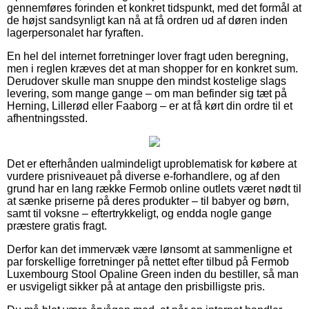
gennemføres forinden et konkret tidspunkt, med det formål at
de højst sandsynligt kan nå at få ordren ud af døren inden
lagerpersonalet har fyraften.
En hel del internet forretninger lover fragt uden beregning,
men i reglen kræves det at man shopper for en konkret sum.
Derudover skulle man snuppe den mindst kostelige slags
levering, som mange gange – om man befinder sig tæt på
Herning, Lillerød eller Faaborg – er at få kørt din ordre til et
afhentningssted.
Det er efterhånden ualmindeligt uproblematisk for købere at
vurdere prisniveauet på diverse e-forhandlere, og af den
grund har en lang række Fermob online outlets været nødt til
at sænke priserne på deres produkter – til babyer og børn,
samt til voksne – eftertrykkeligt, og endda nogle gange
præstere gratis fragt.
Derfor kan det immervæk være lønsomt at sammenligne et
par forskellige forretninger på nettet efter tilbud på Fermob
Luxembourg Stool Opaline Green inden du bestiller, så man
er usvigeligt sikker på at antage den prisbilligste pris.