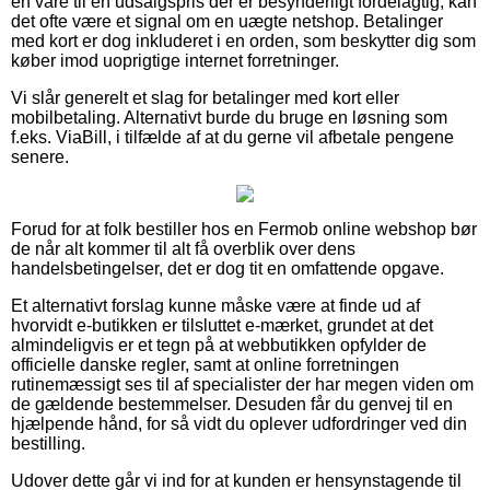
en vare til en udsalgspris der er besynderligt fordelagtig, kan
det ofte være et signal om en uægte netshop. Betalinger
med kort er dog inkluderet i en orden, som beskytter dig som
køber imod uoprigtige internet forretninger.
Vi slår generelt et slag for betalinger med kort eller
mobilbetaling. Alternativt burde du bruge en løsning som
f.eks. ViaBill, i tilfælde af at du gerne vil afbetale pengene
senere.
Forud for at folk bestiller hos en Fermob online webshop bør
de når alt kommer til alt få overblik over dens
handelsbetingelser, det er dog tit en omfattende opgave.
Et alternativt forslag kunne måske være at finde ud af
hvorvidt e-butikken er tilsluttet e-mærket, grundet at det
almindeligvis er et tegn på at webbutikken opfylder de
officielle danske regler, samt at online forretningen
rutinemæssigt ses til af specialister der har megen viden om
de gældende bestemmelser. Desuden får du genvej til en
hjælpende hånd, for så vidt du oplever udfordringer ved din
bestilling.
Udover dette går vi ind for at kunden er hensynstagende til