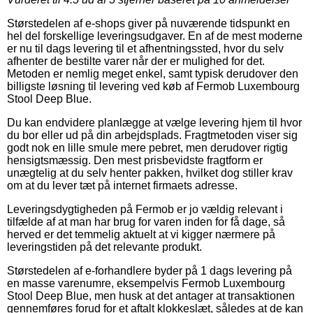
Størstedelen af e-shops giver på nuværende tidspunkt en
hel del forskellige leveringsudgaver. En af de mest moderne
er nu til dags levering til et afhentningssted, hvor du selv
afhenter de bestilte varer når der er mulighed for det.
Metoden er nemlig meget enkel, samt typisk derudover den
billigste løsning til levering ved køb af Fermob Luxembourg
Stool Deep Blue.
Du kan endvidere planlægge at vælge levering hjem til hvor
du bor eller ud på din arbejdsplads. Fragtmetoden viser sig
godt nok en lille smule mere pebret, men derudover rigtig
hensigtsmæssig. Den mest prisbevidste fragtform er
unægtelig at du selv henter pakken, hvilket dog stiller krav
om at du lever tæt på internet firmaets adresse.
Leveringsdygtigheden på Fermob er jo vældig relevant i
tilfælde af at man har brug for varen inden for få dage, så
herved er det temmelig aktuelt at vi kigger nærmere på
leveringstiden på det relevante produkt.
Størstedelen af e-forhandlere byder på 1 dags levering på
en masse varenumre, eksempelvis Fermob Luxembourg
Stool Deep Blue, men husk at det antager at transaktionen
gennemføres forud for et aftalt klokkeslæt, således at de kan