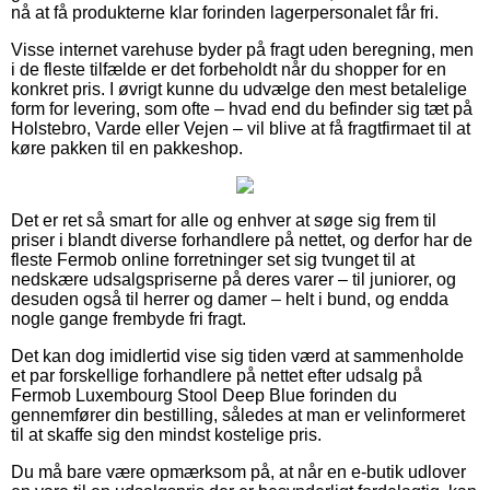
nå at få produkterne klar forinden lagerpersonalet får fri.
Visse internet varehuse byder på fragt uden beregning, men
i de fleste tilfælde er det forbeholdt når du shopper for en
konkret pris. I øvrigt kunne du udvælge den mest betalelige
form for levering, som ofte – hvad end du befinder sig tæt på
Holstebro, Varde eller Vejen – vil blive at få fragtfirmaet til at
køre pakken til en pakkeshop.
Det er ret så smart for alle og enhver at søge sig frem til
priser i blandt diverse forhandlere på nettet, og derfor har de
fleste Fermob online forretninger set sig tvunget til at
nedskære udsalgspriserne på deres varer – til juniorer, og
desuden også til herrer og damer – helt i bund, og endda
nogle gange frembyde fri fragt.
Det kan dog imidlertid vise sig tiden værd at sammenholde
et par forskellige forhandlere på nettet efter udsalg på
Fermob Luxembourg Stool Deep Blue forinden du
gennemfører din bestilling, således at man er velinformeret
til at skaffe sig den mindst kostelige pris.
Du må bare være opmærksom på, at når en e-butik udlover