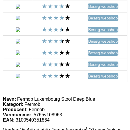
Besøg webshop
Besøg webshop
Besøg webshop
Besøg webshop
Besøg webshop
Besøg webshop
Besøg webshop
Navn:
Fermob Luxembourg Stool Deep Blue
Kategori:
Fermob
Producent:
Fermob
Varenummer:
5765v108963
EAN:
3100540351864
Vurderet til
4.5
ud af 5 stjerner baseret på
10
anmeldelser