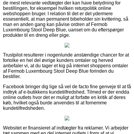
de mest relevante vedtægter der kan have betydning for
bestillingen, for eksempel hvilken returpolitik online
webshoppen bruger. I relation til det er det ydermere
essesentielt, at man permanent bibeholder sin kvittering, så
man en anden gang kan påvise ordren af Fermob
Luxembourg Stool Deep Blue, uanset om du efterspørger
produkter til en dreng eller pige.
Trustpilot resulterer i nogenlunde anstændige chancer for at
fortolke en hel del øvrige kunders omtaler og herved
anbefaler vi, at du tager et kig på internet shoppens omtaler
af Fermob Luxembourg Stool Deep Blue forinden du
bestiller.
Facebook bringer dig lige så vel de facto fine genveje til at få
indtryk af e-butikkens kundetilfredshed. Tilmed er der endda
online outlets hvor det er muligt at forfatte en kritik af deres
køb, hvilket også burde anvendes til at fornemme
kundetilfredsheden.
Websitet er finansieret af indtægter fra reklamer. Vi arbejder
tæt sammen med en del internet outlets i form af at vi