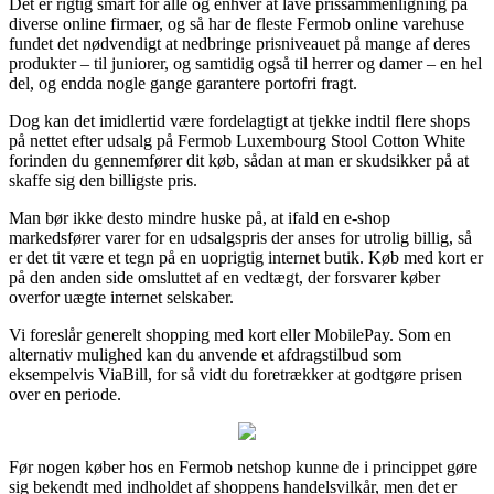
Det er rigtig smart for alle og enhver at lave prissammenligning på
diverse online firmaer, og så har de fleste Fermob online varehuse
fundet det nødvendigt at nedbringe prisniveauet på mange af deres
produkter – til juniorer, og samtidig også til herrer og damer – en hel
del, og endda nogle gange garantere portofri fragt.
Dog kan det imidlertid være fordelagtigt at tjekke indtil flere shops
på nettet efter udsalg på Fermob Luxembourg Stool Cotton White
forinden du gennemfører dit køb, sådan at man er skudsikker på at
skaffe sig den billigste pris.
Man bør ikke desto mindre huske på, at ifald en e-shop
markedsfører varer for en udsalgspris der anses for utrolig billig, så
er det tit være et tegn på en uoprigtig internet butik. Køb med kort er
på den anden side omsluttet af en vedtægt, der forsvarer køber
overfor uægte internet selskaber.
Vi foreslår generelt shopping med kort eller MobilePay. Som en
alternativ mulighed kan du anvende et afdragstilbud som
eksempelvis ViaBill, for så vidt du foretrækker at godtgøre prisen
over en periode.
Før nogen køber hos en Fermob netshop kunne de i princippet gøre
sig bekendt med indholdet af shoppens handelsvilkår, men det er