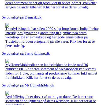
deres sortiment finder du produkter til badet, bordet, køkkenet,
sengen og andet tilbehør. Klik her for at se deres udvalg.
Se udvalget på Damask.dk
TrendyLiving.dk har siden 2009 solgt brugskunst, boligtilbehør,
interiør, designvarer og andre ting til hjemmet via deres
webshop. De er e-mærkede og har gode anmeldelser på
Trustpilot, foruden prisgaranti på alle varer. Klik her for at se
deres udvalg.
Se udvalget på TrendyLiving.dk
MyHomeMøbler.dk er en landsdækkende kæde med 36
butikker. 80 % af deres sortiment på webshoppen kan leveres
inden for 1 uge, og mange af produkterne kommer fuld samlet
fra fabrikken. Klik her for at se deres udvalg.
Se udvalget på MyHomeMøbler.dk
Bydahlliving.dk er drevet af mor og to døtre. De har et stort
sortiment af boliginteriør på deres webshop. Klik her for at se