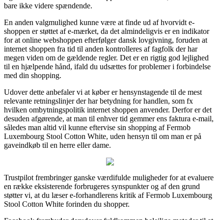
bare ikke videre spændende.
En anden valgmulighed kunne være at finde ud af hvorvidt e-
shoppen er støttet af e-mærket, da det almindeligvis er en indikator
for at online webshoppen efterfølger dansk lovgivning, foruden at
internet shoppen fra tid til anden kontrolleres af fagfolk der har
megen viden om de gældende regler. Det er en rigtig god lejlighed
til en hjælpende hånd, ifald du udsættes for problemer i forbindelse
med din shopping.
Udover dette anbefaler vi at køber er hensynstagende til de mest
relevante retningslinjer der har betydning for handlen, som fx
hvilken ombytningspolitik internet shoppen anvender. Derfor er det
desuden afgørende, at man til enhver tid gemmer ens faktura e-mail,
således man altid vil kunne eftervise sin shopping af Fermob
Luxembourg Stool Cotton White, uden hensyn til om man er på
gaveindkøb til en herre eller dame.
Trustpilot frembringer ganske værdifulde muligheder for at evaluere
en række eksisterende forbrugeres synspunkter og af den grund
støtter vi, at du læser e-forhandlerens kritik af Fermob Luxembourg
Stool Cotton White forinden du shopper.