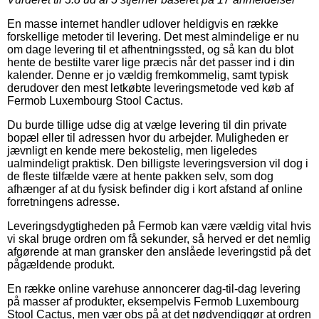
En masse internet handler udlover heldigvis en række
forskellige metoder til levering. Det mest almindelige er nu
om dage levering til et afhentningssted, og så kan du blot
hente de bestilte varer lige præcis når det passer ind i din
kalender. Denne er jo vældig fremkommelig, samt typisk
derudover den mest letkøbte leveringsmetode ved køb af
Fermob Luxembourg Stool Cactus.
Du burde tillige udse dig at vælge levering til din private
bopæl eller til adressen hvor du arbejder. Muligheden er
jævnligt en kende mere bekostelig, men ligeledes
ualmindeligt praktisk. Den billigste leveringsversion vil dog i
de fleste tilfælde være at hente pakken selv, som dog
afhænger af at du fysisk befinder dig i kort afstand af online
forretningens adresse.
Leveringsdygtigheden på Fermob kan være vældig vital hvis
vi skal bruge ordren om få sekunder, så herved er det nemlig
afgørende at man gransker den anslåede leveringstid på det
pågældende produkt.
En række online varehuse annoncerer dag-til-dag levering
på masser af produkter, eksempelvis Fermob Luxembourg
Stool Cactus, men vær obs på at det nødvendiggør at ordren