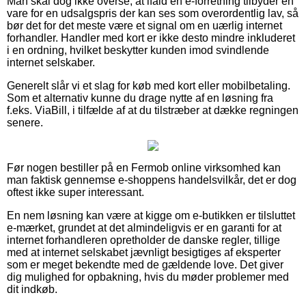
Man skal dog ikke overse, at ifald en e-forretning tilbyder en
vare for en udsalgspris der kan ses som overordentlig lav, så
bør det for det meste være et signal om en uærlig internet
forhandler. Handler med kort er ikke desto mindre inkluderet
i en ordning, hvilket beskytter kunden imod svindlende
internet selskaber.
Generelt slår vi et slag for køb med kort eller mobilbetaling.
Som et alternativ kunne du drage nytte af en løsning fra
f.eks. ViaBill, i tilfælde af at du tilstræber at dække regningen
senere.
Før nogen bestiller på en Fermob online virksomhed kan
man faktisk gennemse e-shoppens handelsvilkår, det er dog
oftest ikke super interessant.
En nem løsning kan være at kigge om e-butikken er tilsluttet
e-mærket, grundet at det almindeligvis er en garanti for at
internet forhandleren opretholder de danske regler, tillige
med at internet selskabet jævnligt besigtiges af eksperter
som er meget bekendte med de gældende love. Det giver
dig mulighed for opbakning, hvis du møder problemer med
dit indkøb.