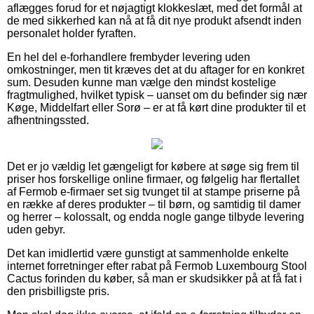
aflægges forud for et nøjagtigt klokkeslæt, med det formål at
de med sikkerhed kan nå at få dit nye produkt afsendt inden
personalet holder fyraften.
En hel del e-forhandlere frembyder levering uden
omkostninger, men tit kræves det at du aftager for en konkret
sum. Desuden kunne man vælge den mindst kostelige
fragtmulighed, hvilket typisk – uanset om du befinder sig nær
Køge, Middelfart eller Sorø – er at få kørt dine produkter til et
afhentningssted.
Det er jo vældig let gængeligt for købere at søge sig frem til
priser hos forskellige online firmaer, og følgelig har flertallet
af Fermob e-firmaer set sig tvunget til at stampe priserne på
en række af deres produkter – til børn, og samtidig til damer
og herrer – kolossalt, og endda nogle gange tilbyde levering
uden gebyr.
Det kan imidlertid være gunstigt at sammenholde enkelte
internet forretninger efter rabat på Fermob Luxembourg Stool
Cactus forinden du køber, så man er skudsikker på at få fat i
den prisbilligste pris.