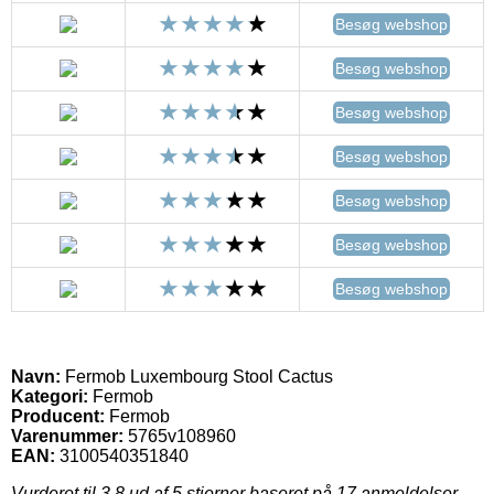
Besøg webshop
Besøg webshop
Besøg webshop
Besøg webshop
Besøg webshop
Besøg webshop
Besøg webshop
Navn:
Fermob Luxembourg Stool Cactus
Kategori:
Fermob
Producent:
Fermob
Varenummer:
5765v108960
EAN:
3100540351840
Vurderet til
3.8
ud af 5 stjerner baseret på
17
anmeldelser