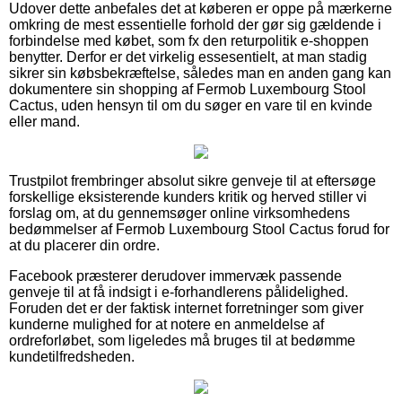
Udover dette anbefales det at køberen er oppe på mærkerne
omkring de mest essentielle forhold der gør sig gældende i
forbindelse med købet, som fx den returpolitik e-shoppen
benytter. Derfor er det virkelig essesentielt, at man stadig
sikrer sin købsbekræftelse, således man en anden gang kan
dokumentere sin shopping af Fermob Luxembourg Stool
Cactus, uden hensyn til om du søger en vare til en kvinde
eller mand.
Trustpilot frembringer absolut sikre genveje til at eftersøge
forskellige eksisterende kunders kritik og herved stiller vi
forslag om, at du gennemsøger online virksomhedens
bedømmelser af Fermob Luxembourg Stool Cactus forud for
at du placerer din ordre.
Facebook præsterer derudover immervæk passende
genveje til at få indsigt i e-forhandlerens pålidelighed.
Foruden det er der faktisk internet forretninger som giver
kunderne mulighed for at notere en anmeldelse af
ordreforløbet, som ligeledes må bruges til at bedømme
kundetilfredsheden.