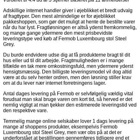
Adskillige internet handler giver i øjeblikket et bredt udvalg
af fragttyper. Den mest almindelige er for øjeblikket
pakkeshoppen, som gør det muligt at hente de bestilte varer
når du har lyst. Fragtløsningen er altså yderst fremkommelig,
og mange gange ydermere den mest prisbevidste
leveringstype ved køb af Fermob Luxembourg stol Steel
Grey.
Du burde endvidere udse dig at få produkterne bragt til dit
hus eller ud til dit arbejde. Fragtmuligheden er i mange
tilfælde en tak mere omkostningsfuld, men ydermere yderst
hensigtsmæssig. Den billigste leveringsmodel vil dog altid
være at du selv henter ordren, men den løsning stiller krav
om at du lever nær internet forretningens lager.
Antal dages levering på Fermob er selvfølgelig vældig vital
forudsat man skal bruge varen om kort tid, så herved er det
nemlig vigtigt at man tjekker den estimerede leveringstid ved
den respektive vare.
Temmelig mange online selskaber lover 1 dags levering på
mange af shoppens produkter, eksempelvis Fermob
Luxembourg stol Steel Grey, men vær obs på at det er
underforstået at bestillingen gennemføres tidligere end et