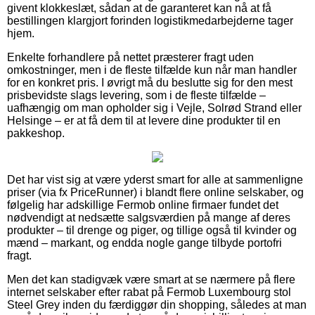
givent klokkeslæt, sådan at de garanteret kan nå at få
bestillingen klargjort forinden logistikmedarbejderne tager
hjem.
Enkelte forhandlere på nettet præsterer fragt uden
omkostninger, men i de fleste tilfælde kun når man handler
for en konkret pris. I øvrigt må du beslutte sig for den mest
prisbevidste slags levering, som i de fleste tilfælde –
uafhængig om man opholder sig i Vejle, Solrød Strand eller
Helsinge – er at få dem til at levere dine produkter til en
pakkeshop.
Det har vist sig at være yderst smart for alle at sammenligne
priser (via fx PriceRunner) i blandt flere online selskaber, og
følgelig har adskillige Fermob online firmaer fundet det
nødvendigt at nedsætte salgsværdien på mange af deres
produkter – til drenge og piger, og tillige også til kvinder og
mænd – markant, og endda nogle gange tilbyde portofri
fragt.
Men det kan stadigvæk være smart at se nærmere på flere
internet selskaber efter rabat på Fermob Luxembourg stol
Steel Grey inden du færdiggør din shopping, således at man