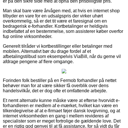
er på den sikre side med at opnå den prisbilligste pris.
Man skal bare være årvågen med, at hvis en internet shop
tilbyder en vare for en udsalgspris der virker uhørt
overkommelig, så er det tit være et faresignal om en
bedragerisk e-forhandler. Kortbetalinger er heldigvis
indbefattet af en bestemmelse, som assisterer køber overfor
fup online virksomheder.
Generelt tilråder vi kortbestillinger eller betalinger med
mobilen. Alternativt bør du drage fordel af et
afbetalingstilbud som eksempelvis ViaBill, når du gerne vil
afdrage pengene af flere omgange.
Forinden folk bestiller på en Fermob forhandler på nettet
behøver man for at være sikker få overblik over dens
handelsvilkår, det er dog ofte et omfattende arbejde.
Et nemt alternativ kunne måske være at efterse hvorvidt e-
forhandleren er medlem af e-mærket, hvilket kan være en
tilkendegivelse af at e-firmaet føjer dansk lovgivning, og at
internet virksomheden en gang i mellem revideres af
specialister som er meget fortrolige de gældende love. Det
er en rigtig god genvej til at få assistance, for så vidt du får