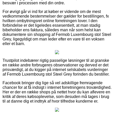
besvær i processen med din ordre.
For øvrigt går vi ind for at køber er vidende om de mest
vedkommende bestemmelser der gælder for bestillingen, fx
hvilken ombytningsret online forretningen lover. I den
forbindelse er det ligeledes essesentielt, at man stadig
bibeholder ens faktura, således man når som helst kan
dokumentere sin shopping af Fermob Luxembourg stol Steel
Grey, ligegyldigt om man leder efter en vare til en voksen
eller et barn.
Trustpilot indebærer rigtig passelige løsninger til at granske
en række andre forbrugeres observationer og derved er det
prisværdigt, at du kigger på internet selskabets vurderinger
af Fermob Luxembourg stol Steel Grey forinden du bestiller.
Facebook bringer dig lige så vel adskillige fremragende
chancer for at få indsigt i internet forretningens troværdighed.
Her er der en række shops på nettet hvor du kan aflevere en
kritik af deres købsoplevelse, som desuden må tages i brug
til at danne dig et indtryk af hvor tilfredse kunderne er.