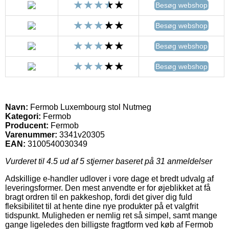
Besøg webshop
Besøg webshop
Besøg webshop
Besøg webshop
Navn:
Fermob Luxembourg stol Nutmeg
Kategori:
Fermob
Producent:
Fermob
Varenummer:
3341v20305
EAN:
3100540030349
Vurderet til
4.5
ud af 5 stjerner baseret på
31
anmeldelser
Adskillige e-handler udlover i vore dage et bredt udvalg af
leveringsformer. Den mest anvendte er for øjeblikket at få
bragt ordren til en pakkeshop, fordi det giver dig fuld
fleksibilitet til at hente dine nye produkter på et valgfrit
tidspunkt. Muligheden er nemlig ret så simpel, samt mange
gange ligeledes den billigste fragtform ved køb af Fermob