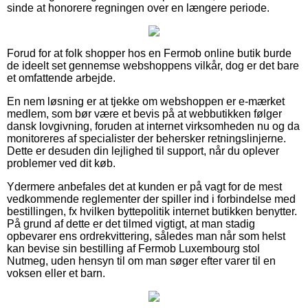
sinde at honorere regningen over en længere periode.
Forud for at folk shopper hos en Fermob online butik burde
de ideelt set gennemse webshoppens vilkår, dog er det bare
et omfattende arbejde.
En nem løsning er at tjekke om webshoppen er e-mærket
medlem, som bør være et bevis på at webbutikken følger
dansk lovgivning, foruden at internet virksomheden nu og da
monitoreres af specialister der behersker retningslinjerne.
Dette er desuden din lejlighed til support, når du oplever
problemer ved dit køb.
Ydermere anbefales det at kunden er på vagt for de mest
vedkommende reglementer der spiller ind i forbindelse med
bestillingen, fx hvilken byttepolitik internet butikken benytter.
På grund af dette er det tilmed vigtigt, at man stadig
opbevarer ens ordrekvittering, således man når som helst
kan bevise sin bestilling af Fermob Luxembourg stol
Nutmeg, uden hensyn til om man søger efter varer til en
voksen eller et barn.