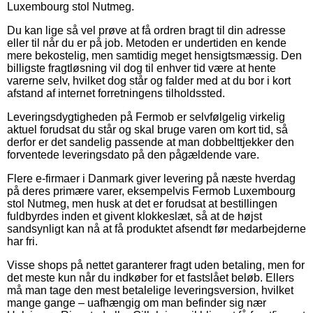
Luxembourg stol Nutmeg.
Du kan lige så vel prøve at få ordren bragt til din adresse
eller til når du er på job. Metoden er undertiden en kende
mere bekostelig, men samtidig meget hensigtsmæssig. Den
billigste fragtløsning vil dog til enhver tid være at hente
varerne selv, hvilket dog står og falder med at du bor i kort
afstand af internet forretningens tilholdssted.
Leveringsdygtigheden på Fermob er selvfølgelig virkelig
aktuel forudsat du står og skal bruge varen om kort tid, så
derfor er det sandelig passende at man dobbelttjekker den
forventede leveringsdato på den pågældende vare.
Flere e-firmaer i Danmark giver levering på næste hverdag
på deres primære varer, eksempelvis Fermob Luxembourg
stol Nutmeg, men husk at det er forudsat at bestillingen
fuldbyrdes inden et givent klokkeslæt, så at de højst
sandsynligt kan nå at få produktet afsendt før medarbejderne
har fri.
Visse shops på nettet garanterer fragt uden betaling, men for
det meste kun når du indkøber for et fastslået beløb. Ellers
må man tage den mest betalelige leveringsversion, hvilket
mange gange – uafhængig om man befinder sig nær