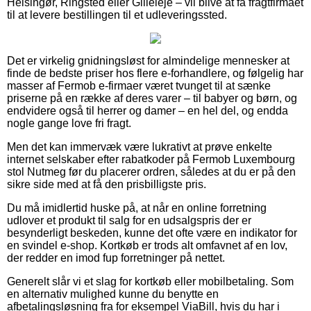
Helsingør, Ringsted eller Gilleleje – vil blive at få fragtfirmaet
til at levere bestillingen til et udleveringssted.
Det er virkelig gnidningsløst for almindelige mennesker at
finde de bedste priser hos flere e-forhandlere, og følgelig har
masser af Fermob e-firmaer været tvunget til at sænke
priserne på en række af deres varer – til babyer og børn, og
endvidere også til herrer og damer – en hel del, og endda
nogle gange love fri fragt.
Men det kan immervæk være lukrativt at prøve enkelte
internet selskaber efter rabatkoder på Fermob Luxembourg
stol Nutmeg før du placerer ordren, således at du er på den
sikre side med at få den prisbilligste pris.
Du må imidlertid huske på, at når en online forretning
udlover et produkt til salg for en udsalgspris der er
besynderligt beskeden, kunne det ofte være en indikator for
en svindel e-shop. Kortkøb er trods alt omfavnet af en lov,
der redder en imod fup forretninger på nettet.
Generelt slår vi et slag for kortkøb eller mobilbetaling. Som
en alternativ mulighed kunne du benytte en
afbetalingsløsning fra for eksempel ViaBill, hvis du har i