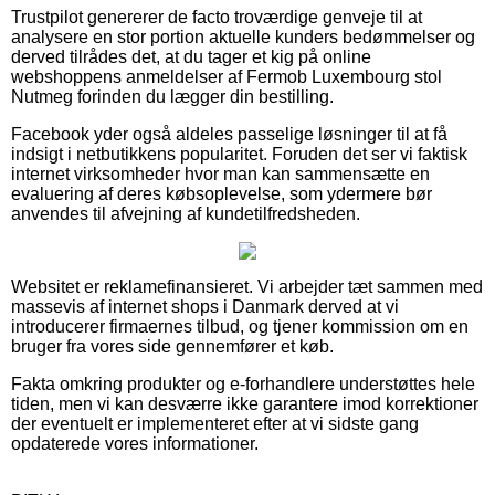
Trustpilot genererer de facto troværdige genveje til at
analysere en stor portion aktuelle kunders bedømmelser og
derved tilrådes det, at du tager et kig på online
webshoppens anmeldelser af Fermob Luxembourg stol
Nutmeg forinden du lægger din bestilling.
Facebook yder også aldeles passelige løsninger til at få
indsigt i netbutikkens popularitet. Foruden det ser vi faktisk
internet virksomheder hvor man kan sammensætte en
evaluering af deres købsoplevelse, som ydermere bør
anvendes til afvejning af kundetilfredsheden.
Websitet er reklamefinansieret. Vi arbejder tæt sammen med
massevis af internet shops i Danmark derved at vi
introducerer firmaernes tilbud, og tjener kommission om en
bruger fra vores side gennemfører et køb.
Fakta omkring produkter og e-forhandlere understøttes hele
tiden, men vi kan desværre ikke garantere imod korrektioner
der eventuelt er implementeret efter at vi sidste gang
opdaterede vores informationer.