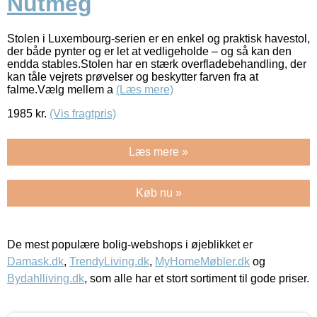
Nutmeg
Stolen i Luxembourg-serien er en enkel og praktisk havestol,
der både pynter og er let at vedligeholde – og så kan den
endda stables.Stolen har en stærk overfladebehandling, der
kan tåle vejrets prøvelser og beskytter farven fra at
falme.Vælg mellem a
(Læs mere)
1985
kr.
(Vis fragtpris)
Læs mere »
Køb nu »
De mest populære bolig-webshops i øjeblikket er
Damask.dk
,
TrendyLiving.dk
,
MyHomeMøbler.dk
og
Bydahlliving.dk
, som alle har et stort sortiment til gode priser.