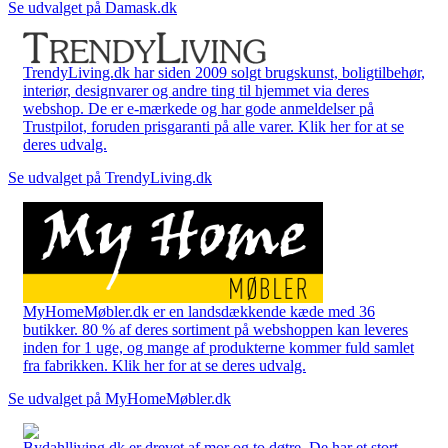
Se udvalget på Damask.dk
TrendyLiving.dk har siden 2009 solgt brugskunst, boligtilbehør,
interiør, designvarer og andre ting til hjemmet via deres
webshop. De er e-mærkede og har gode anmeldelser på
Trustpilot, foruden prisgaranti på alle varer. Klik her for at se
deres udvalg.
Se udvalget på TrendyLiving.dk
MyHomeMøbler.dk er en landsdækkende kæde med 36
butikker. 80 % af deres sortiment på webshoppen kan leveres
inden for 1 uge, og mange af produkterne kommer fuld samlet
fra fabrikken. Klik her for at se deres udvalg.
Se udvalget på MyHomeMøbler.dk
Bydahlliving.dk er drevet af mor og to døtre. De har et stort