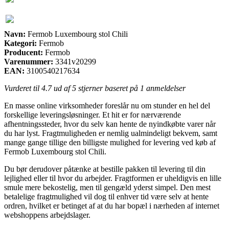
Navn:
Fermob Luxembourg stol Chili
Kategori:
Fermob
Producent:
Fermob
Varenummer:
3341v20299
EAN:
3100540217634
Vurderet til
4.7
ud af 5 stjerner baseret på
1
anmeldelser
En masse online virksomheder foreslår nu om stunder en hel del
forskellige leveringsløsninger. Et hit er for nærværende
afhentningssteder, hvor du selv kan hente de nyindkøbte varer når
du har lyst. Fragtmuligheden er nemlig ualmindeligt bekvem, samt
mange gange tillige den billigste mulighed for levering ved køb af
Fermob Luxembourg stol Chili.
Du bør derudover påtænke at bestille pakken til levering til din
lejlighed eller til hvor du arbejder. Fragtformen er uheldigvis en lille
smule mere bekostelig, men til gengæld yderst simpel. Den mest
betalelige fragtmulighed vil dog til enhver tid være selv at hente
ordren, hvilket er betinget af at du har bopæl i nærheden af internet
webshoppens arbejdslager.