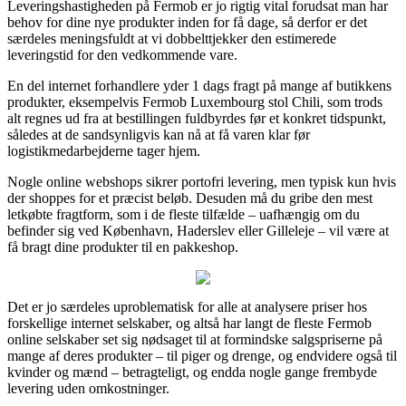
Leveringshastigheden på Fermob er jo rigtig vital forudsat man har
behov for dine nye produkter inden for få dage, så derfor er det
særdeles meningsfuldt at vi dobbelttjekker den estimerede
leveringstid for den vedkommende vare.
En del internet forhandlere yder 1 dags fragt på mange af butikkens
produkter, eksempelvis Fermob Luxembourg stol Chili, som trods
alt regnes ud fra at bestillingen fuldbyrdes før et konkret tidspunkt,
således at de sandsynligvis kan nå at få varen klar før
logistikmedarbejderne tager hjem.
Nogle online webshops sikrer portofri levering, men typisk kun hvis
der shoppes for et præcist beløb. Desuden må du gribe den mest
letkøbte fragtform, som i de fleste tilfælde – uafhængig om du
befinder sig ved København, Haderslev eller Gilleleje – vil være at
få bragt dine produkter til en pakkeshop.
Det er jo særdeles uproblematisk for alle at analysere priser hos
forskellige internet selskaber, og altså har langt de fleste Fermob
online selskaber set sig nødsaget til at formindske salgspriserne på
mange af deres produkter – til piger og drenge, og endvidere også til
kvinder og mænd – betragteligt, og endda nogle gange frembyde
levering uden omkostninger.