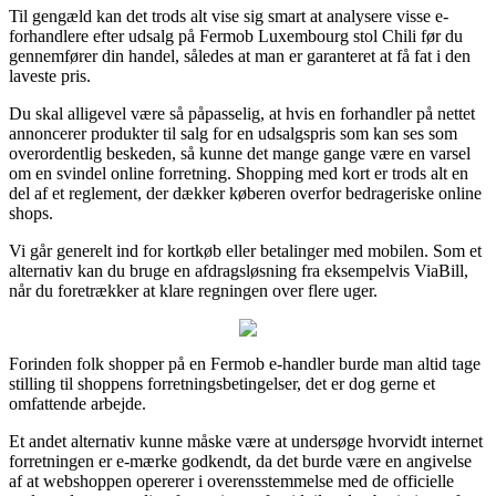
Til gengæld kan det trods alt vise sig smart at analysere visse e-
forhandlere efter udsalg på Fermob Luxembourg stol Chili før du
gennemfører din handel, således at man er garanteret at få fat i den
laveste pris.
Du skal alligevel være så påpasselig, at hvis en forhandler på nettet
annoncerer produkter til salg for en udsalgspris som kan ses som
overordentlig beskeden, så kunne det mange gange være en varsel
om en svindel online forretning. Shopping med kort er trods alt en
del af et reglement, der dækker køberen overfor bedrageriske online
shops.
Vi går generelt ind for kortkøb eller betalinger med mobilen. Som et
alternativ kan du bruge en afdragsløsning fra eksempelvis ViaBill,
når du foretrækker at klare regningen over flere uger.
Forinden folk shopper på en Fermob e-handler burde man altid tage
stilling til shoppens forretningsbetingelser, det er dog gerne et
omfattende arbejde.
Et andet alternativ kunne måske være at undersøge hvorvidt internet
forretningen er e-mærke godkendt, da det burde være en angivelse
af at webshoppen opererer i overensstemmelse med de officielle