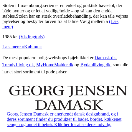
Stolen i Luxembourg-serien er en enkel og praktisk havestol, der
både pynter og er let at vedligeholde – og så kan den endda
stables.Stolen har en stærk overfladebehandling, der kan tåle vejrets
prøvelser og beskytter farven fra at falme.Vælg mellem a
(Læs
mere)
1985
kr.
(Vis fragtpris)
Læs mere »
Køb nu »
De mest populære bolig-webshops i øjeblikket er
Damask.dk
,
TrendyLiving.dk
,
MyHomeMøbler.dk
og
Bydahlliving.dk
, som alle
har et stort sortiment til gode priser.
Georg Jensen Damask er anerkendt dansk designbrand, og i
deres sortiment finder du produkter til badet, bordet, køkkenet,
sengen og andet tilbehør. Klik her for at se deres udvalg.