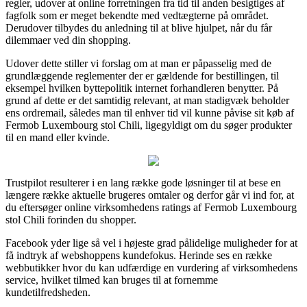
regler, udover at online forretningen fra tid til anden besigtiges af
fagfolk som er meget bekendte med vedtægterne på området.
Derudover tilbydes du anledning til at blive hjulpet, når du får
dilemmaer ved din shopping.
Udover dette stiller vi forslag om at man er påpasselig med de
grundlæggende reglementer der er gældende for bestillingen, til
eksempel hvilken byttepolitik internet forhandleren benytter. På
grund af dette er det samtidig relevant, at man stadigvæk beholder
ens ordremail, således man til enhver tid vil kunne påvise sit køb af
Fermob Luxembourg stol Chili, ligegyldigt om du søger produkter
til en mand eller kvinde.
Trustpilot resulterer i en lang række gode løsninger til at bese en
længere række aktuelle brugeres omtaler og derfor går vi ind for, at
du eftersøger online virksomhedens ratings af Fermob Luxembourg
stol Chili forinden du shopper.
Facebook yder lige så vel i højeste grad pålidelige muligheder for at
få indtryk af webshoppens kundefokus. Herinde ses en række
webbutikker hvor du kan udfærdige en vurdering af virksomhedens
service, hvilket tilmed kan bruges til at fornemme
kundetilfredsheden.