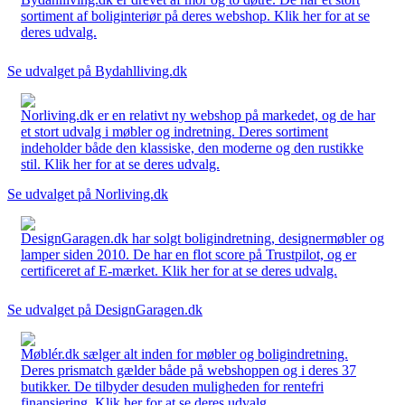
sortiment af boliginteriør på deres webshop. Klik her for at se
deres udvalg.
Se udvalget på Bydahlliving.dk
Norliving.dk er en relativt ny webshop på markedet, og de har
et stort udvalg i møbler og indretning. Deres sortiment
indeholder både den klassiske, den moderne og den rustikke
stil. Klik her for at se deres udvalg.
Se udvalget på Norliving.dk
DesignGaragen.dk har solgt boligindretning, designermøbler og
lamper siden 2010. De har en flot score på Trustpilot, og er
certificeret af E-mærket. Klik her for at se deres udvalg.
Se udvalget på DesignGaragen.dk
Møblér.dk sælger alt inden for møbler og boligindretning.
Deres prismatch gælder både på webshoppen og i deres 37
butikker. De tilbyder desuden muligheden for rentefri
finansiering. Klik her for at se deres udvalg.