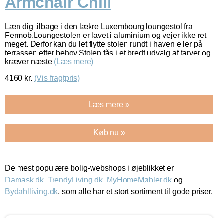
Armchair Chili
Læn dig tilbage i den lækre Luxembourg loungestol fra
Fermob.Loungestolen er lavet i aluminium og vejer ikke ret
meget. Derfor kan du let flytte stolen rundt i haven eller på
terrassen efter behov.Stolen fås i et bredt udvalg af farver og
kræver næste
(Læs mere)
4160
kr.
(Vis fragtpris)
Læs mere »
Køb nu »
De mest populære bolig-webshops i øjeblikket er
Damask.dk
,
TrendyLiving.dk
,
MyHomeMøbler.dk
og
Bydahlliving.dk
, som alle har et stort sortiment til gode priser.