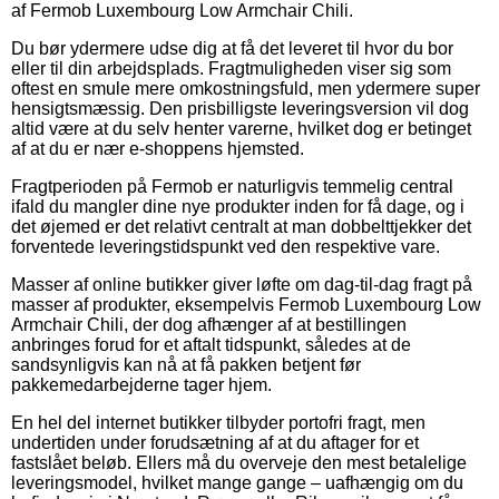
af Fermob Luxembourg Low Armchair Chili.
Du bør ydermere udse dig at få det leveret til hvor du bor
eller til din arbejdsplads. Fragtmuligheden viser sig som
oftest en smule mere omkostningsfuld, men ydermere super
hensigtsmæssig. Den prisbilligste leveringsversion vil dog
altid være at du selv henter varerne, hvilket dog er betinget
af at du er nær e-shoppens hjemsted.
Fragtperioden på Fermob er naturligvis temmelig central
ifald du mangler dine nye produkter inden for få dage, og i
det øjemed er det relativt centralt at man dobbelttjekker det
forventede leveringstidspunkt ved den respektive vare.
Masser af online butikker giver løfte om dag-til-dag fragt på
masser af produkter, eksempelvis Fermob Luxembourg Low
Armchair Chili, der dog afhænger af at bestillingen
anbringes forud for et aftalt tidspunkt, således at de
sandsynligvis kan nå at få pakken betjent før
pakkemedarbejderne tager hjem.
En hel del internet butikker tilbyder portofri fragt, men
undertiden under forudsætning af at du aftager for et
fastslået beløb. Ellers må du overveje den mest betalelige
leveringsmodel, hvilket mange gange – uafhængig om du