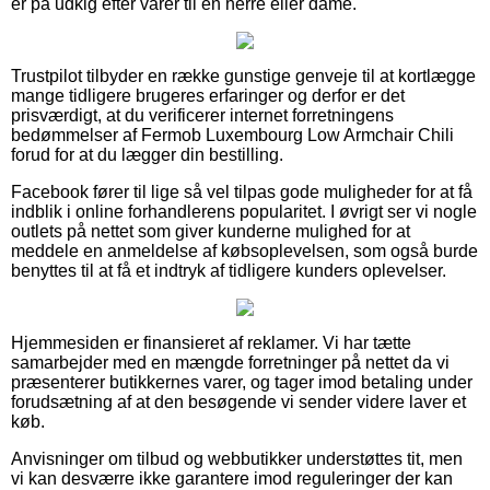
er på udkig efter varer til en herre eller dame.
Trustpilot tilbyder en række gunstige genveje til at kortlægge
mange tidligere brugeres erfaringer og derfor er det
prisværdigt, at du verificerer internet forretningens
bedømmelser af Fermob Luxembourg Low Armchair Chili
forud for at du lægger din bestilling.
Facebook fører til lige så vel tilpas gode muligheder for at få
indblik i online forhandlerens popularitet. I øvrigt ser vi nogle
outlets på nettet som giver kunderne mulighed for at
meddele en anmeldelse af købsoplevelsen, som også burde
benyttes til at få et indtryk af tidligere kunders oplevelser.
Hjemmesiden er finansieret af reklamer. Vi har tætte
samarbejder med en mængde forretninger på nettet da vi
præsenterer butikkernes varer, og tager imod betaling under
forudsætning af at den besøgende vi sender videre laver et
køb.
Anvisninger om tilbud og webbutikker understøttes tit, men
vi kan desværre ikke garantere imod reguleringer der kan