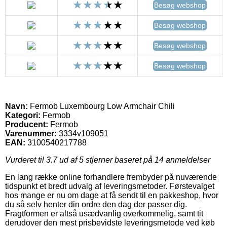
Besøg webshop
Besøg webshop
Besøg webshop
Besøg webshop
Navn:
Fermob Luxembourg Low Armchair Chili
Kategori:
Fermob
Producent:
Fermob
Varenummer:
3334v109051
EAN:
3100540217788
Vurderet til
3.7
ud af 5 stjerner baseret på
14
anmeldelser
En lang række online forhandlere frembyder på nuværende
tidspunkt et bredt udvalg af leveringsmetoder. Førstevalget
hos mange er nu om dage at få sendt til en pakkeshop, hvor
du så selv henter din ordre den dag der passer dig.
Fragtformen er altså usædvanlig overkommelig, samt tit
derudover den mest prisbevidste leveringsmetode ved køb