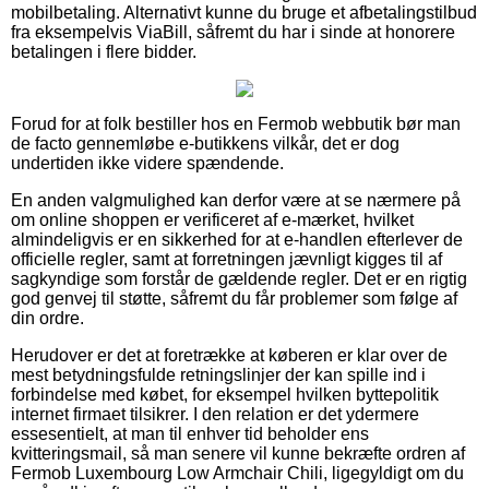
mobilbetaling. Alternativt kunne du bruge et afbetalingstilbud
fra eksempelvis ViaBill, såfremt du har i sinde at honorere
betalingen i flere bidder.
Forud for at folk bestiller hos en Fermob webbutik bør man
de facto gennemløbe e-butikkens vilkår, det er dog
undertiden ikke videre spændende.
En anden valgmulighed kan derfor være at se nærmere på
om online shoppen er verificeret af e-mærket, hvilket
almindeligvis er en sikkerhed for at e-handlen efterlever de
officielle regler, samt at forretningen jævnligt kigges til af
sagkyndige som forstår de gældende regler. Det er en rigtig
god genvej til støtte, såfremt du får problemer som følge af
din ordre.
Herudover er det at foretrække at køberen er klar over de
mest betydningsfulde retningslinjer der kan spille ind i
forbindelse med købet, for eksempel hvilken byttepolitik
internet firmaet tilsikrer. I den relation er det ydermere
essesentielt, at man til enhver tid beholder ens
kvitteringsmail, så man senere vil kunne bekræfte ordren af
Fermob Luxembourg Low Armchair Chili, ligegyldigt om du