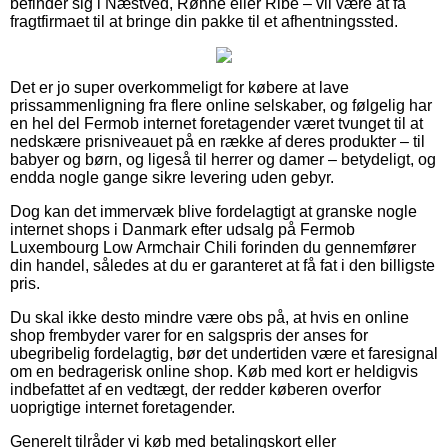
befinder sig i Næstved, Rønne eller Ribe – vil være at få
fragtfirmaet til at bringe din pakke til et afhentningssted.
Det er jo super overkommeligt for købere at lave
prissammenligning fra flere online selskaber, og følgelig har
en hel del Fermob internet foretagender været tvunget til at
nedskære prisniveauet på en række af deres produkter – til
babyer og børn, og ligeså til herrer og damer – betydeligt, og
endda nogle gange sikre levering uden gebyr.
Dog kan det immervæk blive fordelagtigt at granske nogle
internet shops i Danmark efter udsalg på Fermob
Luxembourg Low Armchair Chili forinden du gennemfører
din handel, således at du er garanteret at få fat i den billigste
pris.
Du skal ikke desto mindre være obs på, at hvis en online
shop frembyder varer for en salgspris der anses for
ubegribelig fordelagtig, bør det undertiden være et faresignal
om en bedragerisk online shop. Køb med kort er heldigvis
indbefattet af en vedtægt, der redder køberen overfor
uoprigtige internet foretagender.
Generelt tilråder vi køb med betalingskort eller