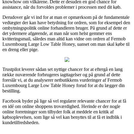
knowhow om vilkårene. Dette er desuden en god chance for
assistance, når du forvoldes problemer i processen med dit køb.
Derudover går vi ind for at man er opmærksom på de fundamentale
vedtægter der kan have betydning for ordren, som for eksempel den
ombytningspolitik online forhandleren bruger. På grund af dette er
det ydermere afgørende, at man når som helst gemmer ens
kvitteringsmail, således man altid kan vidne om ordren af Fermob
Luxembourg Large Low Table Honey, uanset om man skal købe til
en dreng eller pige.
Trustpilot leverer sådan set nyttige chancer for at eftergå en lang
række nuværende forbrugeres iagttagelser og på grund af dette
foreslår vi, at du analyserer netbutikkens vurderinger af Fermob
Luxembourg Large Low Table Honey forud for at du lægger din
bestilling.
Facebook byder på lige så vel regulære relevante chancer for at få
en idé om online shoppens troværdighed. Herinde er der nogle
online forretninger som tilbyder folk at meddele en kritik af
købsoplevelsen, som lige så vel kan benyttes til at få et indblik i
kundetilfredsheden.