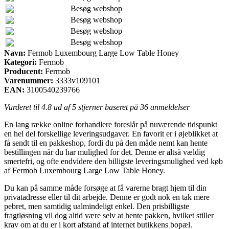
Besøg webshop
Besøg webshop
Besøg webshop
Besøg webshop
Navn:
Fermob Luxembourg Large Low Table Honey
Kategori:
Fermob
Producent:
Fermob
Varenummer:
3333v109101
EAN:
3100540239766
Vurderet til
4.8
ud af 5 stjerner baseret på
36
anmeldelser
En lang række online forhandlere foreslår på nuværende tidspunkt
en hel del forskellige leveringsudgaver. En favorit er i øjeblikket at
få sendt til en pakkeshop, fordi du på den måde nemt kan hente
bestillingen når du har mulighed for det. Denne er altså vældig
smertefri, og ofte endvidere den billigste leveringsmulighed ved køb
af Fermob Luxembourg Large Low Table Honey.
Du kan på samme måde forsøge at få varerne bragt hjem til din
privatadresse eller til dit arbejde. Denne er godt nok en tak mere
pebret, men samtidig ualmindeligt enkel. Den prisbilligste
fragtløsning vil dog altid være selv at hente pakken, hvilket stiller
krav om at du er i kort afstand af internet butikkens bopæl.