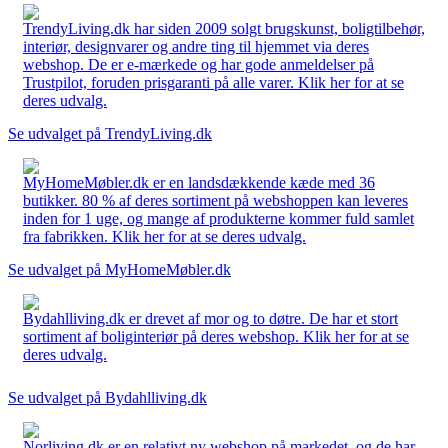
TrendyLiving.dk har siden 2009 solgt brugskunst, boligtilbehør,
interiør, designvarer og andre ting til hjemmet via deres
webshop. De er e-mærkede og har gode anmeldelser på
Trustpilot, foruden prisgaranti på alle varer. Klik her for at se
deres udvalg.
Se udvalget på TrendyLiving.dk
MyHomeMøbler.dk er en landsdækkende kæde med 36
butikker. 80 % af deres sortiment på webshoppen kan leveres
inden for 1 uge, og mange af produkterne kommer fuld samlet
fra fabrikken. Klik her for at se deres udvalg.
Se udvalget på MyHomeMøbler.dk
Bydahlliving.dk er drevet af mor og to døtre. De har et stort
sortiment af boliginteriør på deres webshop. Klik her for at se
deres udvalg.
Se udvalget på Bydahlliving.dk
Norliving.dk er en relativt ny webshop på markedet, og de har