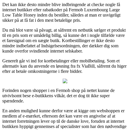
Det kan ikke desto mindre blive indbringende at checke nogle få
internet butikker efter rabatkoder på Fermob Luxembourg Large
Low Table Honey inden du bestiller, således at man er usvigeligt
sikker på at få fat i den mest betalelige pris.
Du må blot være så påvagt, at såfremt en netbutik sælger et produkt
til en pris som er umådelig billig, så kunne det i nogle tilfælde være
et faresignal om en uægte butik. Kortbestillinger er ikke desto
mindre indbefattet af Indsigelsesordningen, der dækker dig som
kunde overfor svindlende internet selskaber.
Generelt går vi ind for kortbetalinger eller mobilbetaling. Som et
alternativ kan du anvende en løsning fra fx ViaBill, såfremt du higer
efter at betale omkostningerne i flere bidder.
Forinden nogen shopper i en Fermob shop på nettet kunne de
utvivlsomt bese e-butikkens vilkår, det er dog tit ikke super
spændende.
En anden mulighed kunne derfor være at kigge om webshoppen er
medlem af e-mærket, eftersom det kan være en angivelse af at
internet forretningen lever op til de danske love, foruden at internet
butikken hyppigt gennemses af specialister som har den nødvendige