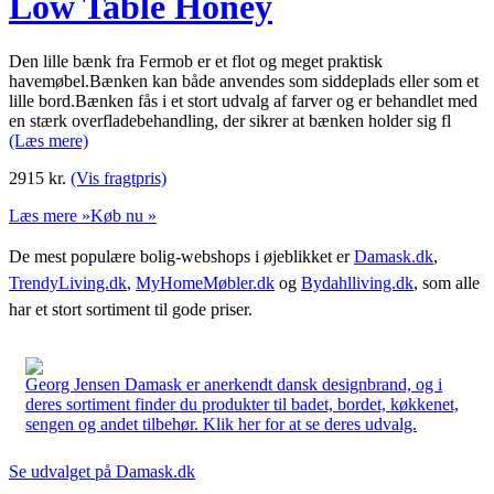
Low Table Honey
Den lille bænk fra Fermob er et flot og meget praktisk
havemøbel.Bænken kan både anvendes som siddeplads eller som et
lille bord.Bænken fås i et stort udvalg af farver og er behandlet med
en stærk overfladebehandling, der sikrer at bænken holder sig fl
(Læs mere)
2915
kr.
(Vis fragtpris)
Læs mere »
Køb nu »
De mest populære bolig-webshops i øjeblikket er
Damask.dk
,
TrendyLiving.dk
,
MyHomeMøbler.dk
og
Bydahlliving.dk
, som alle
har et stort sortiment til gode priser.
Georg Jensen Damask er anerkendt dansk designbrand, og i
deres sortiment finder du produkter til badet, bordet, køkkenet,
sengen og andet tilbehør. Klik her for at se deres udvalg.
Se udvalget på Damask.dk