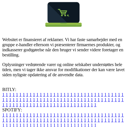
Websitet er finansieret af reklamer. Vi har faste samarbejder med en
gruppe e-handler eftersom vi præsenterer firmaernes produkter, og
indkasserer godtgørelse når den bruger vi sender videre foretager en
bestilling.
Oplysninger vedrørende varer og online selskaber understøttes hele
tiden, men vi tager ikke ansvar for modifikationer der kan være lavet
siden nyligste opdatering af de anvendte data.
BITLY:
1
1
1
1
1
1
1
1
1
1
1
1
1
1
1
1
1
1
1
1
1
1
1
1
1
1
1
1
1
1
1
1
1
1
1
1
1
1
1
1
1
1
1
1
1
1
1
1
1
1
1
1
1
1
1
1
1
1
1
1
1
1
1
1
1
1
1
1
1
1
1
1
1
1
1
1
1
1
1
1
1
1
1
1
1
1
1
1
1
1
1
1
1
1
1
1
1
1
1
1
SPOTIFY:
1
1
1
1
1
1
1
1
1
1
1
1
1
1
1
1
1
1
1
1
1
1
1
1
1
1
1
1
1
1
1
1
1
1
1
1
1
1
1
1
1
1
1
1
1
1
1
1
1
1
1
1
1
1
1
1
1
1
1
1
1
1
1
1
1
1
1
1
1
1
1
1
1
1
1
1
1
1
1
1
1
1
1
1
1
1
1
1
1
1
1
1
1
1
1
1
1
1
1
1