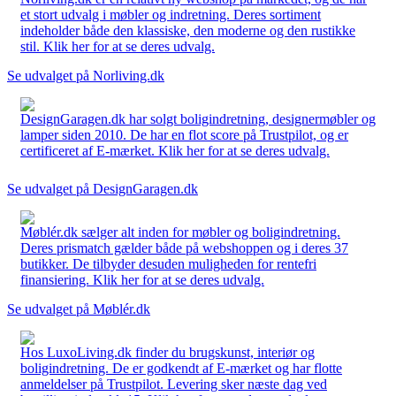
et stort udvalg i møbler og indretning. Deres sortiment
indeholder både den klassiske, den moderne og den rustikke
stil. Klik her for at se deres udvalg.
Se udvalget på Norliving.dk
DesignGaragen.dk har solgt boligindretning, designermøbler og
lamper siden 2010. De har en flot score på Trustpilot, og er
certificeret af E-mærket. Klik her for at se deres udvalg.
Se udvalget på DesignGaragen.dk
Møblér.dk sælger alt inden for møbler og boligindretning.
Deres prismatch gælder både på webshoppen og i deres 37
butikker. De tilbyder desuden muligheden for rentefri
finansiering. Klik her for at se deres udvalg.
Se udvalget på Møblér.dk
Hos LuxoLiving.dk finder du brugskunst, interiør og
boligindretning. De er godkendt af E-mærket og har flotte
anmeldelser på Trustpilot. Levering sker næste dag ved