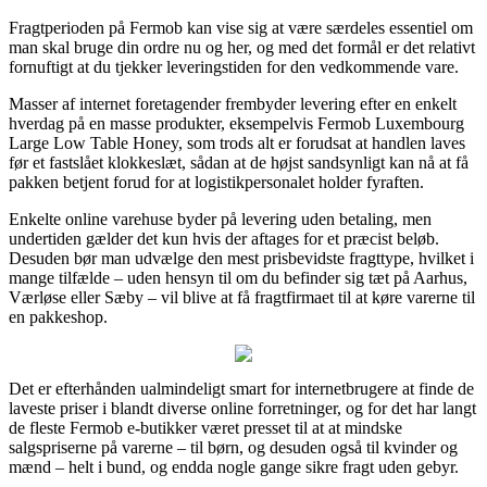
Fragtperioden på Fermob kan vise sig at være særdeles essentiel om
man skal bruge din ordre nu og her, og med det formål er det relativt
fornuftigt at du tjekker leveringstiden for den vedkommende vare.
Masser af internet foretagender frembyder levering efter en enkelt
hverdag på en masse produkter, eksempelvis Fermob Luxembourg
Large Low Table Honey, som trods alt er forudsat at handlen laves
før et fastslået klokkeslæt, sådan at de højst sandsynligt kan nå at få
pakken betjent forud for at logistikpersonalet holder fyraften.
Enkelte online varehuse byder på levering uden betaling, men
undertiden gælder det kun hvis der aftages for et præcist beløb.
Desuden bør man udvælge den mest prisbevidste fragttype, hvilket i
mange tilfælde – uden hensyn til om du befinder sig tæt på Aarhus,
Værløse eller Sæby – vil blive at få fragtfirmaet til at køre varerne til
en pakkeshop.
Det er efterhånden ualmindeligt smart for internetbrugere at finde de
laveste priser i blandt diverse online forretninger, og for det har langt
de fleste Fermob e-butikker været presset til at at mindske
salgspriserne på varerne – til børn, og desuden også til kvinder og
mænd – helt i bund, og endda nogle gange sikre fragt uden gebyr.