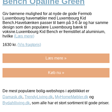
Bench Opaline Green
Giv børnene mulighed for at nyde de gode Fermob
Luxembourg havemøbler med Luxembourg Kid
Bench.Havebænken passer til børn på 3-6 år og har samme
design som den populære Luxembourg bænk til
voksne.Luxembourg Kid Bench er fremstillet af aluminium,
hvilke
(Læs mere)
1630
kr.
(Vis fragtpris)
Læs mere »
Køb nu »
De mest populære bolig-webshops i øjeblikket er
Damask.dk
,
TrendyLiving.dk
,
MyHomeMøbler.dk
og
Bydahlliving.dk
, som alle har et stort sortiment til gode priser.