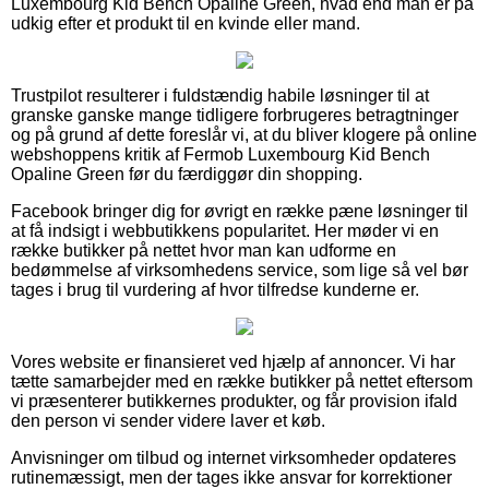
Luxembourg Kid Bench Opaline Green, hvad end man er på
udkig efter et produkt til en kvinde eller mand.
Trustpilot resulterer i fuldstændig habile løsninger til at
granske ganske mange tidligere forbrugeres betragtninger
og på grund af dette foreslår vi, at du bliver klogere på online
webshoppens kritik af Fermob Luxembourg Kid Bench
Opaline Green før du færdiggør din shopping.
Facebook bringer dig for øvrigt en række pæne løsninger til
at få indsigt i webbutikkens popularitet. Her møder vi en
række butikker på nettet hvor man kan udforme en
bedømmelse af virksomhedens service, som lige så vel bør
tages i brug til vurdering af hvor tilfredse kunderne er.
Vores website er finansieret ved hjælp af annoncer. Vi har
tætte samarbejder med en række butikker på nettet eftersom
vi præsenterer butikkernes produkter, og får provision ifald
den person vi sender videre laver et køb.
Anvisninger om tilbud og internet virksomheder opdateres
rutinemæssigt, men der tages ikke ansvar for korrektioner