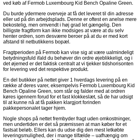
ved køb af Fermob Luxembourg Kid Bench Opaline Green.
Du burde ydermere overveje at få det leveret til din adresse
eller ud på din arbejdsplads. Denne er oftest en anelse mere
bekostelig, men omvendt i høj grad let gængelig. Den
billigste fragtform kan ikke modsiges at være at du selv
henter ordren, som desværre beroer på at du er med kort
afstand til netbutikkens bopæl.
Fragtperioden på Fermob kan vise sig at være ualmindeligt
betydningsfuld ifald du behøver din ordre øjeblikkeligt, og i
det øjemed er det faktisk centralt at vi tjekker tidshorisonten
for levering ved det respektive produkt.
En del butikker på nettet giver 1 hverdags levering på en
række af deres varer, eksempelvis Fermob Luxembourg Kid
Bench Opaline Green, som står og falder med at ordren
køres igennem forud for et fast klokkeslæt, så de har udsigt
til at kunne nå at få pakken klargjort forinden
pakkepersonalet tager hjem.
Nogle shops på nettet frembyder fragt uden omkostninger,
men undertiden er det så præmissen at man køber for et
fastsat beløb. Ellers kan du udse dig den mest letkøbte
leveringsmulighed, der i mange tilfælde – uafhængig om