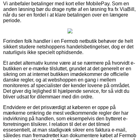
Vi anbefaler betalinger med kort eller MobilePay. Som en
anden løsning bør du drage nytte af en løsning fra fx ViaBill,
når du ser en fordel i at klare betalingen over en længere
periode.
Forinden folk handler i en Fermob netbutik behøver de helt
sikkert studere netshoppens handelsbetingelser, dog er det
naturligvis ikke specielt ophidsende.
Et andet alternativ kunne være at se nærmere på hvorvidt e-
butikken er e-mærke tilsluttet, grundet at det generelt er en
sikring om at internet butikken imødekommer de officielle
danske regler, og at webshoppen en gang i mellem
monitoreres af specialister der kender lovene på området.
Det giver dig lejlighed til hjælpende service, for så vidt du
bliver udsat for dilemmaer med din ordre.
Endvidere er det prisværdigt at køberen er oppe på
mærkerne omkring de mest vedkommende regler der har
indvirkning på handlen, som eksempelvis den bytteret e-
forretningen tilsikrer. I relation til det er det tilmed
essesentielt, at man stadigvæk sikrer ens faktura e-mail,
således man fremadrettet kan dokumentere købet af Fermob