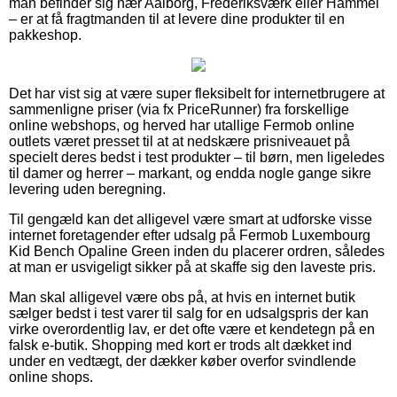
man befinder sig nær Aalborg, Frederiksværk eller Hammel
– er at få fragtmanden til at levere dine produkter til en
pakkeshop.
Det har vist sig at være super fleksibelt for internetbrugere at
sammenligne priser (via fx PriceRunner) fra forskellige
online webshops, og herved har utallige Fermob online
outlets været presset til at at nedskære prisniveauet på
specielt deres bedst i test produkter – til børn, men ligeledes
til damer og herrer – markant, og endda nogle gange sikre
levering uden beregning.
Til gengæld kan det alligevel være smart at udforske visse
internet foretagender efter udsalg på Fermob Luxembourg
Kid Bench Opaline Green inden du placerer ordren, således
at man er usvigeligt sikker på at skaffe sig den laveste pris.
Man skal alligevel være obs på, at hvis en internet butik
sælger bedst i test varer til salg for en udsalgspris der kan
virke overordentlig lav, er det ofte være et kendetegn på en
falsk e-butik. Shopping med kort er trods alt dækket ind
under en vedtægt, der dækker køber overfor svindlende
online shops.