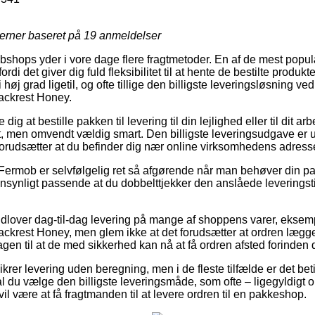
jerner baseret på
19
anmeldelser
shops yder i vore dage flere fragtmetoder. En af de mest populær
ordi det giver dig fuld fleksibilitet til at hente de bestilte produk
 høj grad ligetil, og ofte tillige den billigste leveringsløsning v
ckrest Honey.
g at bestille pakken til levering til din lejlighed eller til dit a
t, men omvendt vældig smart. Den billigste leveringsudgave er u
orudsætter at du befinder dig nær online virksomhedens adress
Fermob er selvfølgelig ret så afgørende når man behøver din pa
nsynligt passende at du dobbelttjekker den anslåede leveringsti
dlover dag-til-dag levering på mange af shoppens varer, ekse
rest Honey, men glem ikke at det forudsætter at ordren lægges f
en til at de med sikkerhed kan nå at få ordren afsted forinden de
krer levering uden beregning, men i de fleste tilfælde er det beti
al du vælge den billigste leveringsmåde, som ofte – ligegyldigt 
il være at få fragtmanden til at levere ordren til en pakkeshop.