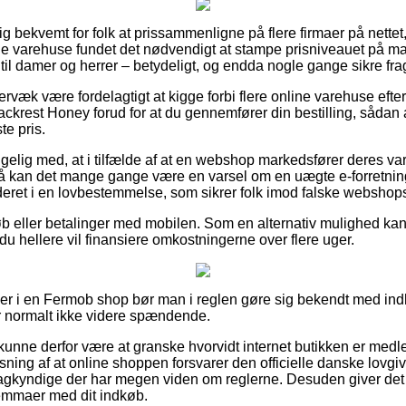
tig bekvemt for folk at prissammenligne på flere firmaer på nette
 varehuse fundet det nødvendigt at stampe prisniveauet på mang
til damer og herrer – betydeligt, og endda nogle gange sikre fragt
rvæk være fordelagtigt at kigge forbi flere online varehuse efte
rest Honey forud for at du gennemfører din bestilling, sådan a
e pris.
lig med, at i tilfælde af at en webshop markedsfører deres var
så kan det mange gange være en varsel om en uægte e-forretnin
eret i en lovbestemmelse, som sikrer folk imod falske webshop
køb eller betalinger med mobilen. Som en alternativ mulighed kan 
du hellere vil finansiere omkostningerne over flere uger.
ller i en Fermob shop bør man i reglen gøre sig bekendt med ind
r normalt ikke videre spændende.
nne derfor være at granske hvorvidt internet butikken er medl
sning af at online shoppen forsvarer den officielle danske lovgivn
sagkyndige der har megen viden om reglerne. Desuden giver det d
ilemmaer med dit indkøb.