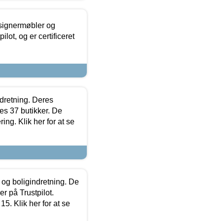
esignermøbler og
lot, og er certificeret
ndretning. Deres
s 37 butikker. De
ing. Klik her for at se
 og boligindretning. De
r på Trustpilot.
5. Klik her for at se