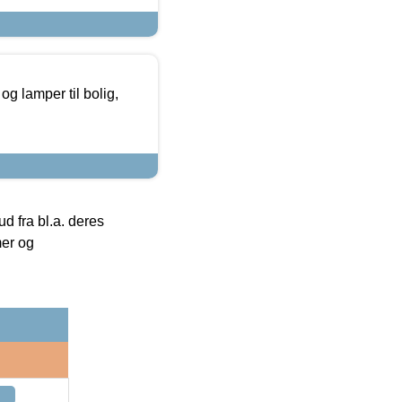
g lamper til bolig,
 fra bl.a. deres
mer og