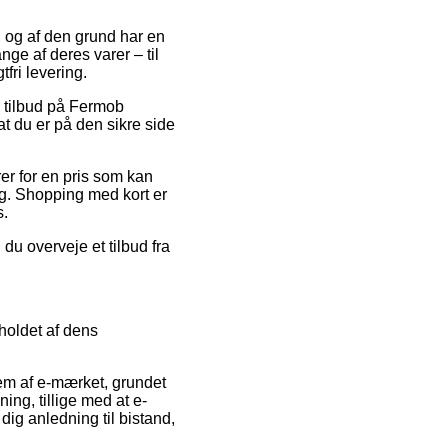
t, og af den grund har en
e af deres varer – til
fri levering.
r tilbud på Fermob
t du er på den sikre side
er for en pris som kan
g. Shopping med kort er
s.
du overveje et tilbud fra
holdet af dens
em af e-mærket, grundet
ing, tillige med at e-
ig anledning til bistand,