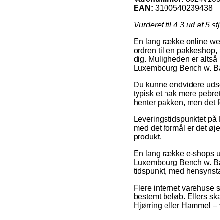
EAN:
3100540239438
Vurderet til
4.3
ud af 5 st
En lang række online web
ordren til en pakkeshop, f
dig. Muligheden er altså i
Luxembourg Bench w. Ba
Du kunne endvidere udse di
typisk et hak mere pebre
henter pakken, men det f
Leveringstidspunktet på 
med det formål er det øje
produkt.
En lang række e-shops u
Luxembourg Bench w. Back
tidspunkt, med hensynstag
Flere internet varehuse si
bestemt beløb. Ellers sk
Hjørring eller Hammel – v