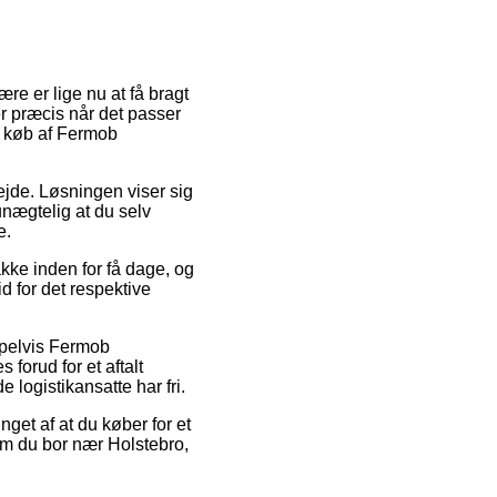
e er lige nu at få bragt
ter præcis når det passer
ed køb af Fermob
rbejde. Løsningen viser sig
nægtelig at du selv
e.
kke inden for få dage, og
d for det respektive
mpelvis Fermob
orud for et aftalt
 logistikansatte har fri.
nget af at du køber for et
om du bor nær Holstebro,