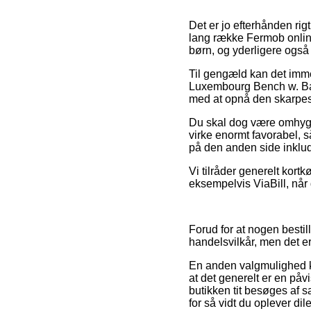
Det er jo efterhånden rig
lang række Fermob online
børn, og yderligere også 
Til gengæld kan det imme
Luxembourg Bench w. Back
med at opnå den skarpest
Du skal dog være omhygge
virke enormt favorabel, 
på den anden side inklud
Vi tilråder generelt kort
eksempelvis ViaBill, når 
Forud for at nogen besti
handelsvilkår, men det e
En anden valgmulighed ku
at det generelt er en påvi
butikken tit besøges af 
for så vidt du oplever d