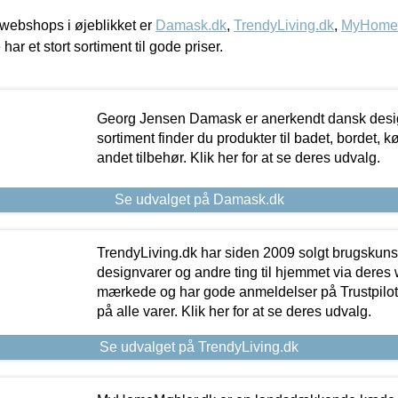
webshops i øjeblikket er
Damask.dk
,
TrendyLiving.dk
,
MyHomeM
 har et stort sortiment til gode priser.
Georg Jensen Damask er anerkendt dansk desig
sortiment finder du produkter til badet, bordet, 
andet tilbehør. Klik her for at se deres udvalg.
Se udvalget på Damask.dk
TrendyLiving.dk har siden 2009 solgt brugskunst, 
designvarer og andre ting til hjemmet via deres
mærkede og har gode anmeldelser på Trustpilot,
på alle varer. Klik her for at se deres udvalg.
Se udvalget på TrendyLiving.dk