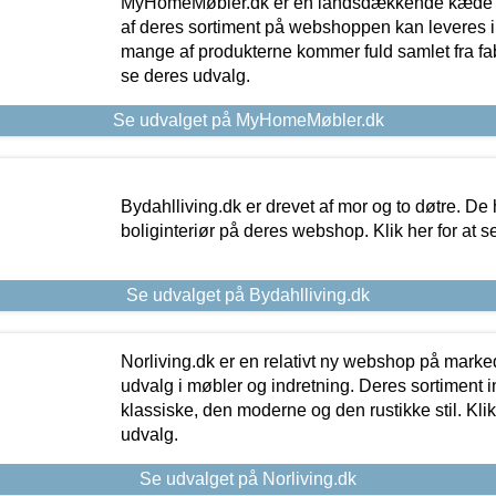
MyHomeMøbler.dk er en landsdækkende kæde m
af deres sortiment på webshoppen kan leveres i
mange af produkterne kommer fuld samlet fra fabr
se deres udvalg.
Se udvalget på MyHomeMøbler.dk
Bydahlliving.dk er drevet af mor og to døtre. De h
boliginteriør på deres webshop. Klik her for at s
Se udvalget på Bydahlliving.dk
Norliving.dk er en relativt ny webshop på markede
udvalg i møbler og indretning. Deres sortiment
klassiske, den moderne og den rustikke stil. Klik
udvalg.
Se udvalget på Norliving.dk