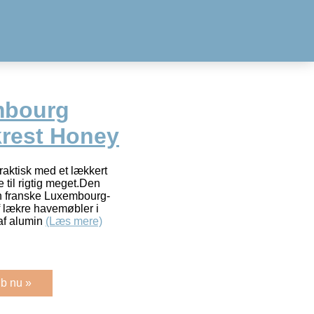
mbourg
rest Honey
raktisk med et lækkert
 til rigtig meget.Den
en franske Luxembourg-
f lækre havemøbler i
af alumin
(Læs mere)
b nu »