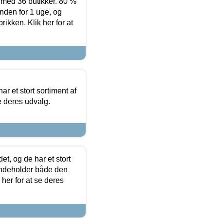
ed 36 butikker. 80 %
nden for 1 uge, og
ikken. Klik her for at
ar et stort sortiment af
e deres udvalg.
t, og de har et stort
 indeholder både den
 her for at se deres