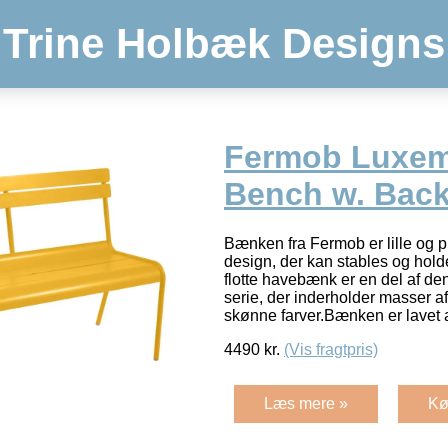
Trine Holbæk Designs
Fermob Luxe
Bench w. Back
Bænken fra Fermob er lille og p
design, der kan stables og holde
flotte havebænk er en del af d
serie, der inderholder masser a
skønne farver.Bænken er lavet 
4490
kr.
(Vis fragtpris)
Læs mere »
Kø