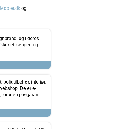
øbler.dk
og
nbrand, og i deres
køkkenet, sengen og
boligtilbehør, interiør,
 webshop. De er e-
 foruden prisgaranti