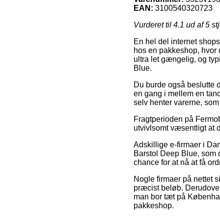
EAN:
3100540320723
Vurderet til
4.1
ud af 5 st
En hel del internet shops 
hos en pakkeshop, hvor d
ultra let gængelig, og ty
Blue.
Du burde også beslutte dig
en gang i mellem en tand 
selv henter varerne, som j
Fragtperioden på Fermob e
utvivlsomt væsentligt at 
Adskillige e-firmaer i 
Barstol Deep Blue, som do
chance for at nå at få ord
Nogle firmaer på nettet si
præcist beløb. Derudove
man bor tæt på København,
pakkeshop.