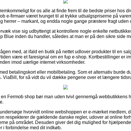
fremkommeligt for os alle at finde frem til de bedste priser hos di
ob e-firmaer været tvunget til at trykke udsalgspriserne på varer
r og herrer – markant, og endda nogle gange præstere fragt uden
væk vise sig udbytterigt at kontrollere nogle enkelte netbutikke
Blue inden du handler, således at man er på den sikre side med
gen med, at ifald en butik på nettet udlover produkter til en sal
rtiden være et faresignal om en fup e-shop. Kortbestillinger er i
nden imod uærlige internet virksomheder.
 med betalingskort eller mobilbetaling. Som et alternativ burde 
 ViaBill, for så vidt du vil dække pengene over et længere tidsr
på en Fermob shop bør man uden tvivl gennemgå webbutikkens ha
e.
t undersøge hvorvidt online webshoppen er e-mærket medlem, da
ken respekterer de gældende danske regler, udover at online forh
glerne på området. Desuden giver det dig mulighed for hjælpende 
er i forbindelse med dit indkøb.