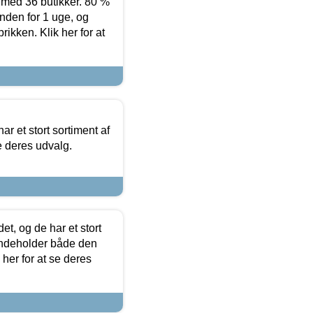
ed 36 butikker. 80 %
nden for 1 uge, og
ikken. Klik her for at
ar et stort sortiment af
e deres udvalg.
t, og de har et stort
 indeholder både den
 her for at se deres