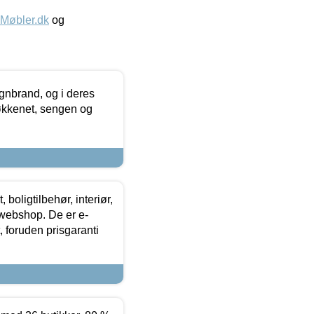
øbler.dk
og
nbrand, og i deres
køkkenet, sengen og
boligtilbehør, interiør,
 webshop. De er e-
 foruden prisgaranti