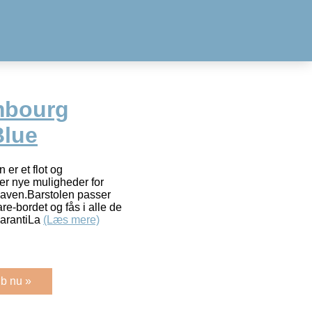
mbourg
Blue
er et flot og
er nye muligheder for
 haven.Barstolen passer
-bordet og fås i alle de
garantiLa
(Læs mere)
b nu »