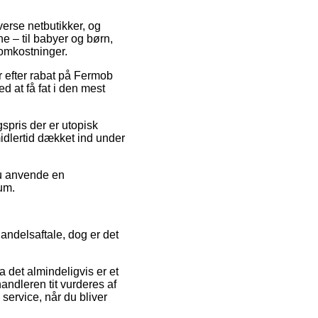
verse netbutikker, og
ne – til babyer og børn,
 omkostninger.
r efter rabat på Fermob
 at få fat i den mest
gspris der er utopisk
midlertid dækket ind under
du anvende en
um.
ndelsaftale, dog er det
 det almindeligvis er et
andleren tit vurderes af
service, når du bliver