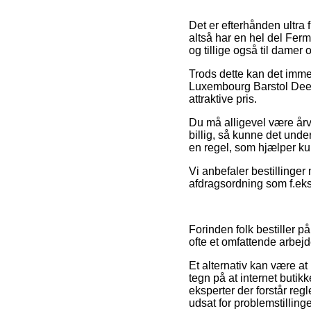
Det er efterhånden ultra 
altså har en hel del Ferm
og tillige også til dame
Trods dette kan det immer
Luxembourg Barstol Deep 
attraktive pris.
Du må alligevel være årvå
billig, så kunne det unde
en regel, som hjælper ku
Vi anbefaler bestillinger
afdragsordning som f.eks.
Forinden folk bestiller 
ofte et omfattende arbejd
Et alternativ kan være a
tegn på at internet butik
eksperter der forstår re
udsat for problemstilling