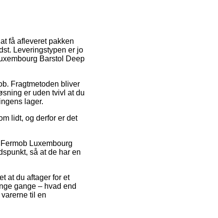
 at få afleveret pakken
st. Leveringstypen er jo
b Luxembourg Barstol Deep
 job. Fragtmetoden bliver
sning er uden tvivl at du
ningens lager.
 lidt, og derfor er det
vis Fermob Luxembourg
idspunkt, så at de har en
t at du aftager for et
mange gange – hvad end
varerne til en