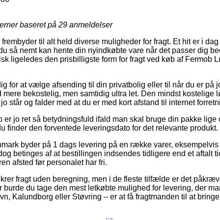
jerner baseret på
29
anmeldelser
frembyder til alt held diverse muligheder for fragt. Et hit er i dag
u så nemt kan hente din nyindkøbte vare når det passer dig bed
pisk ligeledes den prisbilligste form for fragt ved køb af Fermo
 for at vælge afsending til din privatbolig eller til når du er på
mere bekostelig, men samtidig ultra let. Den mindst kostelige lø
o står og falder med at du er med kort afstand til internet forret
r jo ret så betydningsfuld ifald man skal bruge din pakke lige om
du finder den forventede leveringsdato for det relevante produkt.
Danmark byder på 1 dags levering på en række varer, eksempel
g betinges af at bestillingen indsendes tidligere end et aftalt t
ren afsted før personalet har fri.
krer fragt uden beregning, men i de fleste tilfælde er det påkræve
r burde du tage den mest letkøbte mulighed for levering, der 
 Kalundborg eller Støvring – er at få fragtmanden til at bringe 