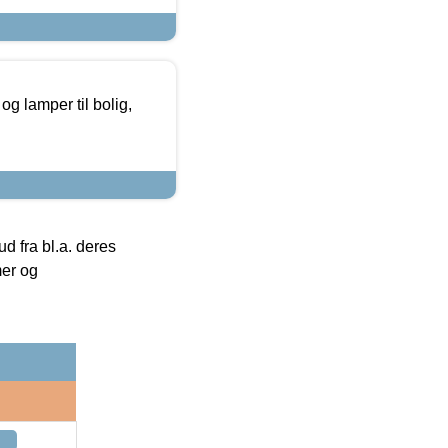
g lamper til bolig,
 fra bl.a. deres
mer og