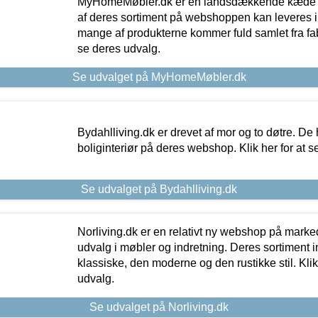
MyHomeMøbler.dk er en landsdækkende kæde m
af deres sortiment på webshoppen kan leveres i
mange af produkterne kommer fuld samlet fra fabr
se deres udvalg.
Se udvalget på MyHomeMøbler.dk
Bydahlliving.dk er drevet af mor og to døtre. De h
boliginteriør på deres webshop. Klik her for at s
Se udvalget på Bydahlliving.dk
Norliving.dk er en relativt ny webshop på markede
udvalg i møbler og indretning. Deres sortiment
klassiske, den moderne og den rustikke stil. Klik
udvalg.
Se udvalget på Norliving.dk