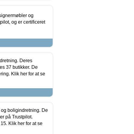
esignermøbler og
lot, og er certificeret
ndretning. Deres
s 37 butikker. De
ing. Klik her for at se
 og boligindretning. De
r på Trustpilot.
5. Klik her for at se