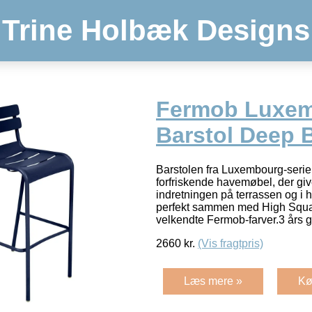
Trine Holbæk Designs
Fermob Luxe
Barstol Deep 
Barstolen fra Luxembourg-serien 
forfriskende havemøbel, der giv
indretningen på terrassen og i
perfekt sammen med High Square
velkendte Fermob-farver.3 års 
2660
kr.
(Vis fragtpris)
Læs mere »
Kø