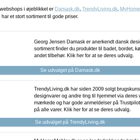
webshops i øjeblikket er
Damask.dk
,
TrendyLiving.dk
,
MyHomeM
 har et stort sortiment til gode priser.
Georg Jensen Damask er anerkendt dansk desig
sortiment finder du produkter til badet, bordet, 
andet tilbehør. Klik her for at se deres udvalg.
Se udvalget på Damask.dk
TrendyLiving.dk har siden 2009 solgt brugskunst, 
designvarer og andre ting til hjemmet via deres
mærkede og har gode anmeldelser på Trustpilot,
på alle varer. Klik her for at se deres udvalg.
Se udvalget på TrendyLiving.dk