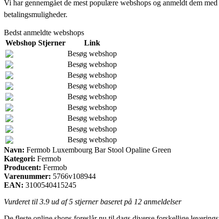
Vi har gennemgået de mest populære webshops og anmeldt dem med stjern
betalingsmuligheder.
Bedst anmeldte webshops
Webshop
Stjerner
Link
Besøg webshop
Besøg webshop
Besøg webshop
Besøg webshop
Besøg webshop
Besøg webshop
Besøg webshop
Besøg webshop
Besøg webshop
Navn:
Fermob Luxembourg Bar Stool Opaline Green
Kategori:
Fermob
Producent:
Fermob
Varenummer:
5766v108944
EAN:
3100540415245
Vurderet til
3.9
ud af 5 stjerner baseret på
12
anmeldelser
De fleste online shops foreslår nu til dags diverse forskellige levering