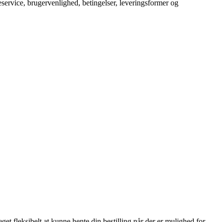
service, brugervenlighed, betingelser, leveringsformer og
eget fleksibelt at kunne hente din bestilling når der er mulighed for