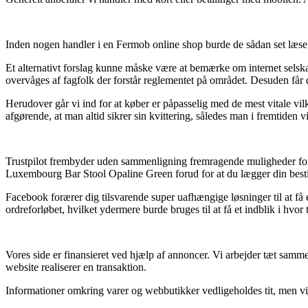
Inden nogen handler i en Fermob online shop burde de sådan set læse 
Et alternativt forslag kunne måske være at bemærke om internet selskab
overvåges af fagfolk der forstår reglementet på området. Desuden får
Herudover går vi ind for at køber er påpasselig med de mest vitale vilk
afgørende, at man altid sikrer sin kvittering, således man i fremtide
Trustpilot frembyder uden sammenligning fremragende muligheder for at 
Luxembourg Bar Stool Opaline Green forud for at du lægger din besti
Facebook forærer dig tilsvarende super uafhængige løsninger til at få
ordreforløbet, hvilket ydermere burde bruges til at få et indblik i hvor 
Vores side er finansieret ved hjælp af annoncer. Vi arbejder tæt samme
website realiserer en transaktion.
Informationer omkring varer og webbutikker vedligeholdes tit, men vi øn