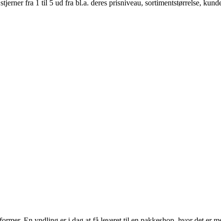
er fra 1 til 5 ud fra bl.a. deres prisniveau, sortimentstørrelse, kunde
sformer. En yndling er i dag at få leveret til en pakkeshop, hvor det er m