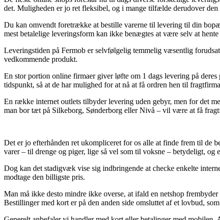
det. Muligheden er jo ret fleksibel, og i mange tilfælde derudover 
Du kan omvendt foretrække at bestille varerne til levering til din bo
mest betalelige leveringsform kan ikke benægtes at være selv at hente 
Leveringstiden på Fermob er selvfølgelig temmelig væsentlig forudsat v
vedkommende produkt.
En stor portion online firmaer giver løfte om 1 dags levering på der
tidspunkt, så at de har mulighed for at nå at få ordren hen til fragtfirm
En række internet outlets tilbyder levering uden gebyr, men for det me
man bor tæt på Silkeborg, Sønderborg eller Nivå – vil være at få fragtfi
Det er jo efterhånden ret ukompliceret for os alle at finde frem til 
varer – til drenge og piger, lige så vel som til voksne – betydeligt, o
Dog kan det stadigvæk vise sig indbringende at checke enkelte intern
modtage den billigste pris.
Man må ikke desto mindre ikke overse, at ifald en netshop frembyder bed
Bestillinger med kort er på den anden side omsluttet af et lovbud, so
Generelt anbefaler vi handler med kort eller betalinger med mobilen. Al