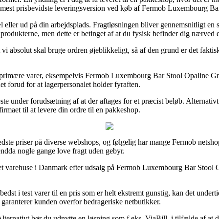
den mest prisbevidste leveringsversion ved køb af Fermob Luxembourg Ba
pæl eller ud på din arbejdsplads. Fragtløsningen bliver gennemsnitligt
produkterne, men dette er betinget af at du fysisk befinder dig nærved 
i absolut skal bruge ordren øjeblikkeligt, så af den grund er det faktis
es primære varer, eksempelvis Fermob Luxembourg Bar Stool Opaline Gree
aet forud for at lagerpersonalet holder fyraften.
ste under forudsætning af at der aftages for et præcist beløb. Alternativ
rmaet til at levere din ordre til en pakkeshop.
de bedste priser på diverse webshops, og følgelig har mange Fermob netsh
g endda nogle gange love fragt uden gebyr.
et varehuse i Danmark efter udsalg på Fermob Luxembourg Bar Stool Opal
st i test varer til en pris som er helt ekstremt gunstig, kan det underti
m garanterer kunden overfor bedrageriske netbutikker.
ternativt bør du udnytte en løsning som f.eks. ViaBill, i tilfælde af at d