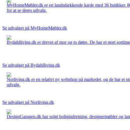
MyHomeMøbler.dk er en landsdækkende kæde med 36 butikker. 80 % 
for at se deres udvalg.
Se udvalget på MyHomeMøbler.dk
Bydahlliving.dk er drevet af mor og to døtre. De har et stort sortime
Se udvalget på Bydahlliving.dk
Norliving.dk er en relativt ny webshop på markedet, og de har et sto
udvalg.
Se udvalget på Norliving.dk
DesignGaragen.dk har solgt boligindretning, designermøbler og lamper