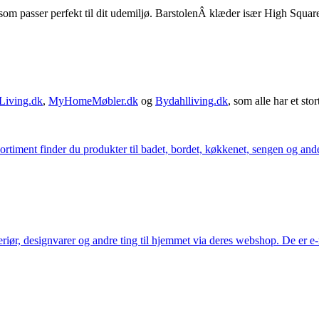
 passer perfekt til dit udemiljø. BarstolenÂ klæder især High Square-b
Living.dk
,
MyHomeMøbler.dk
og
Bydahlliving.dk
, som alle har et stor
iment finder du produkter til badet, bordet, køkkenet, sengen og andet 
eriør, designvarer og andre ting til hjemmet via deres webshop. De er 