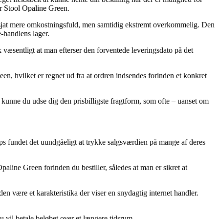
r Stool Opaline Green.
 en sjat mere omkostningsfuld, men samtidig ekstremt overkommelig. Den
e-handlens lager.
k væsentligt at man efterser den forventede leveringsdato på det
n, hvilket er regnet ud fra at ordren indsendes forinden et konkret
t kunne du udse dig den prisbilligste fragtform, som ofte – uanset om
ops fundet det uundgåeligt at trykke salgsværdien på mange af deres
ine Green forinden du bestiller, således at man er sikret at
den være et karakteristika der viser en snydagtig internet handler.
u vil betale beløbet over et længere tidsrum.