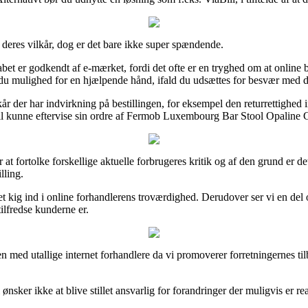
deres vilkår, dog er det bare ikke super spændende.
et er godkendt af e-mærket, fordi det ofte er en tryghed om at online b
 du mulighed for en hjælpende hånd, ifald du udsættes for besvær med d
år der har indvirkning på bestillingen, for eksempel den returrettighed 
n vil kunne eftervise sin ordre af Fermob Luxembourg Bar Stool Opaline
fortolke forskellige aktuelle forbrugeres kritik og af den grund er det 
lling.
 et kig ind i online forhandlerens troværdighed. Derudover ser vi en de
tilfredse kunderne er.
n med utallige internet forhandlere da vi promoverer forretningernes til
sker ikke at blive stillet ansvarlig for forandringer der muligvis er rea