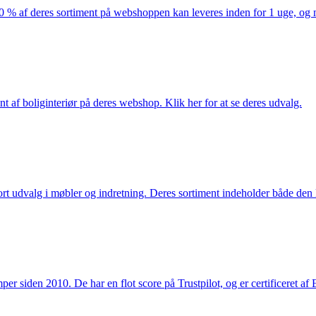
af deres sortiment på webshoppen kan leveres inden for 1 uge, og ma
nt af boliginteriør på deres webshop. Klik her for at se deres udvalg.
rt udvalg i møbler og indretning. Deres sortiment indeholder både den k
 siden 2010. De har en flot score på Trustpilot, og er certificeret af 