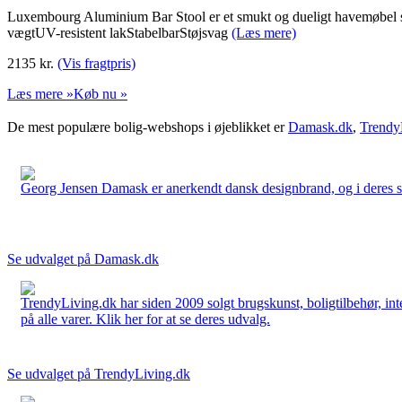
Luxembourg Aluminium Bar Stool er et smukt og dueligt havemøbel som
vægtUV-resistent lakStabelbarStøjsvag
(Læs mere)
2135
kr.
(Vis fragtpris)
Læs mere »
Køb nu »
De mest populære bolig-webshops i øjeblikket er
Damask.dk
,
Trendy
Georg Jensen Damask er anerkendt dansk designbrand, og i deres sort
Se udvalget på Damask.dk
TrendyLiving.dk har siden 2009 solgt brugskunst, boligtilbehør, int
på alle varer. Klik her for at se deres udvalg.
Se udvalget på TrendyLiving.dk