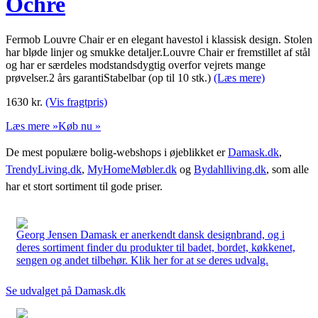
Ochre
Fermob Louvre Chair er en elegant havestol i klassisk design. Stolen
har bløde linjer og smukke detaljer.Louvre Chair er fremstillet af stål
og har er særdeles modstandsdygtig overfor vejrets mange
prøvelser.2 års garantiStabelbar (op til 10 stk.)
(Læs mere)
1630
kr.
(Vis fragtpris)
Læs mere »
Køb nu »
De mest populære bolig-webshops i øjeblikket er
Damask.dk
,
TrendyLiving.dk
,
MyHomeMøbler.dk
og
Bydahlliving.dk
, som alle
har et stort sortiment til gode priser.
Georg Jensen Damask er anerkendt dansk designbrand, og i
deres sortiment finder du produkter til badet, bordet, køkkenet,
sengen og andet tilbehør. Klik her for at se deres udvalg.
Se udvalget på Damask.dk