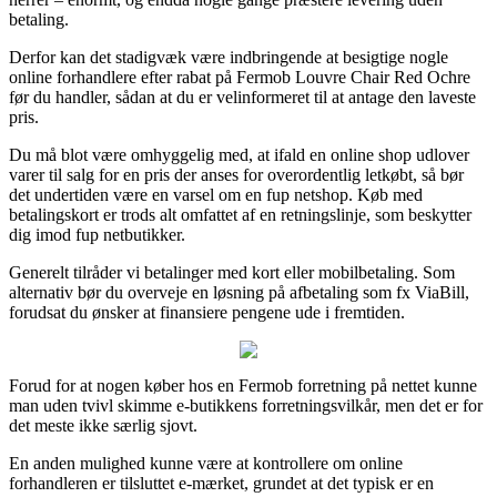
betaling.
Derfor kan det stadigvæk være indbringende at besigtige nogle
online forhandlere efter rabat på Fermob Louvre Chair Red Ochre
før du handler, sådan at du er velinformeret til at antage den laveste
pris.
Du må blot være omhyggelig med, at ifald en online shop udlover
varer til salg for en pris der anses for overordentlig letkøbt, så bør
det undertiden være en varsel om en fup netshop. Køb med
betalingskort er trods alt omfattet af en retningslinje, som beskytter
dig imod fup netbutikker.
Generelt tilråder vi betalinger med kort eller mobilbetaling. Som
alternativ bør du overveje en løsning på afbetaling som fx ViaBill,
forudsat du ønsker at finansiere pengene ude i fremtiden.
Forud for at nogen køber hos en Fermob forretning på nettet kunne
man uden tvivl skimme e-butikkens forretningsvilkår, men det er for
det meste ikke særlig sjovt.
En anden mulighed kunne være at kontrollere om online
forhandleren er tilsluttet e-mærket, grundet at det typisk er en