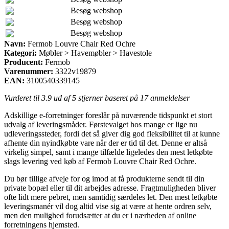
Besøg webshop
Besøg webshop
Besøg webshop
Navn:
Fermob Louvre Chair Red Ochre
Kategori:
Møbler > Havemøbler > Havestole
Producent:
Fermob
Varenummer:
3322v19879
EAN:
3100540339145
Vurderet til
3.9
ud af 5 stjerner baseret på
17
anmeldelser
Adskillige e-forretninger foreslår på nuværende tidspunkt et stort
udvalg af leveringsmåder. Førstevalget hos mange er lige nu
udleveringssteder, fordi det så giver dig god fleksibilitet til at kunne
afhente din nyindkøbte vare når der er tid til det. Denne er altså
virkelig simpel, samt i mange tilfælde ligeledes den mest letkøbte
slags levering ved køb af Fermob Louvre Chair Red Ochre.
Du bør tillige afveje for og imod at få produkterne sendt til din
private bopæl eller til dit arbejdes adresse. Fragtmuligheden bliver
ofte lidt mere pebret, men samtidig særdeles let. Den mest letkøbte
leveringsmanér vil dog altid vise sig at være at hente ordren selv,
men den mulighed forudsætter at du er i nærheden af online
forretningens hjemsted.