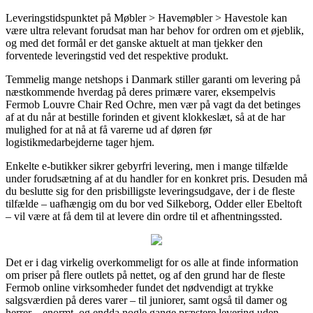
Leveringstidspunktet på Møbler > Havemøbler > Havestole kan
være ultra relevant forudsat man har behov for ordren om et øjeblik,
og med det formål er det ganske aktuelt at man tjekker den
forventede leveringstid ved det respektive produkt.
Temmelig mange netshops i Danmark stiller garanti om levering på
næstkommende hverdag på deres primære varer, eksempelvis
Fermob Louvre Chair Red Ochre, men vær på vagt da det betinges
af at du når at bestille forinden et givent klokkeslæt, så at de har
mulighed for at nå at få varerne ud af døren før
logistikmedarbejderne tager hjem.
Enkelte e-butikker sikrer gebyrfri levering, men i mange tilfælde
under forudsætning af at du handler for en konkret pris. Desuden må
du beslutte sig for den prisbilligste leveringsudgave, der i de fleste
tilfælde – uafhængig om du bor ved Silkeborg, Odder eller Ebeltoft
– vil være at få dem til at levere din ordre til et afhentningssted.
Det er i dag virkelig overkommeligt for os alle at finde information
om priser på flere outlets på nettet, og af den grund har de fleste
Fermob online virksomheder fundet det nødvendigt at trykke
salgsværdien på deres varer – til juniorer, samt også til damer og
herrer – enormt, og endda nogle gange præstere levering uden