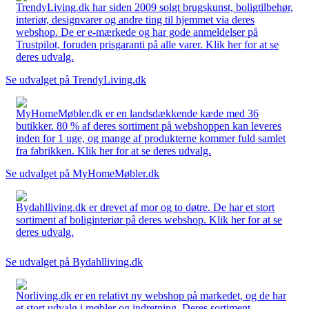
TrendyLiving.dk har siden 2009 solgt brugskunst, boligtilbehør,
interiør, designvarer og andre ting til hjemmet via deres
webshop. De er e-mærkede og har gode anmeldelser på
Trustpilot, foruden prisgaranti på alle varer. Klik her for at se
deres udvalg.
Se udvalget på TrendyLiving.dk
MyHomeMøbler.dk er en landsdækkende kæde med 36
butikker. 80 % af deres sortiment på webshoppen kan leveres
inden for 1 uge, og mange af produkterne kommer fuld samlet
fra fabrikken. Klik her for at se deres udvalg.
Se udvalget på MyHomeMøbler.dk
Bydahlliving.dk er drevet af mor og to døtre. De har et stort
sortiment af boliginteriør på deres webshop. Klik her for at se
deres udvalg.
Se udvalget på Bydahlliving.dk
Norliving.dk er en relativt ny webshop på markedet, og de har
et stort udvalg i møbler og indretning. Deres sortiment