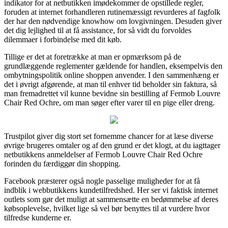
indikator for at netbutikken imødekommer de opstillede regler,
foruden at internet forhandleren rutinemæssigt revurderes af fagfolk
der har den nødvendige knowhow om lovgivningen. Desuden giver
det dig lejlighed til at få assistance, for så vidt du forvoldes
dilemmaer i forbindelse med dit køb.
Tillige er det at foretrække at man er opmærksom på de
grundlæggende reglementer gældende for handlen, eksempelvis den
ombytningspolitik online shoppen anvender. I den sammenhæng er
det i øvrigt afgørende, at man til enhver tid beholder sin faktura, så
man fremadrettet vil kunne bevidne sin bestilling af Fermob Louvre
Chair Red Ochre, om man søger efter varer til en pige eller dreng.
Trustpilot giver dig stort set fornemme chancer for at læse diverse
øvrige brugeres omtaler og af den grund er det klogt, at du iagttager
netbutikkens anmeldelser af Fermob Louvre Chair Red Ochre
forinden du færdiggør din shopping.
Facebook præsterer også nogle passelige muligheder for at få
indblik i webbutikkens kundetilfredshed. Her ser vi faktisk internet
outlets som gør det muligt at sammensætte en bedømmelse af deres
købsoplevelse, hvilket lige så vel bør benyttes til at vurdere hvor
tilfredse kunderne er.