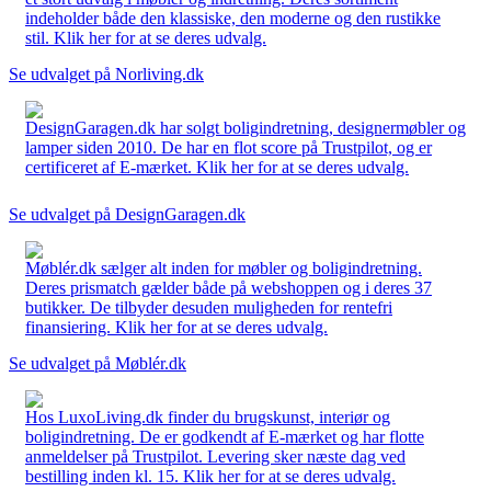
indeholder både den klassiske, den moderne og den rustikke
stil. Klik her for at se deres udvalg.
Se udvalget på Norliving.dk
DesignGaragen.dk har solgt boligindretning, designermøbler og
lamper siden 2010. De har en flot score på Trustpilot, og er
certificeret af E-mærket. Klik her for at se deres udvalg.
Se udvalget på DesignGaragen.dk
Møblér.dk sælger alt inden for møbler og boligindretning.
Deres prismatch gælder både på webshoppen og i deres 37
butikker. De tilbyder desuden muligheden for rentefri
finansiering. Klik her for at se deres udvalg.
Se udvalget på Møblér.dk
Hos LuxoLiving.dk finder du brugskunst, interiør og
boligindretning. De er godkendt af E-mærket og har flotte
anmeldelser på Trustpilot. Levering sker næste dag ved
bestilling inden kl. 15. Klik her for at se deres udvalg.