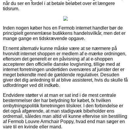
når du ser en fordel i at betale beløbet over et længere
tidsrum.
Inden nogen køber hos en Fermob internet handler bør de
principielt gennemlæse butikkens handelsvilkår, men det er
mange gange en tidskrævende opgave.
Et nemt alternativ kunne måske være at se nærmere på
hvorvidt internet shoppen er medlem af e-mærke ordningen,
eftersom det generelt er en påvisning af at e-shoppen
accepterer den officielle danske lovgivning, tillige med at
internet forretningen undertiden overværes af jurister der er
meget bekendte med de gældende regulativer. Desuden
giver det dig anledning til at blive assisteret, hvis du skulle få
udfordringer ved dit indkøb.
Endvidere støtter vi at man er sat ind i de mest centrale
bestemmelser der har betydning for købet, fx hvilken
ombytningspolitik forretningen tilsikrer. I den forbindelse er
det også afgørende, at man stadigvæk bibeholder ens
ordremail, således man altid vil kunne eftervise sin bestilling
af Fermob Louvre Armchair Poppy, hvad end man søger en
vare til en kvinde eller mand.