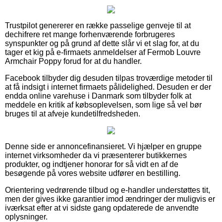
Trustpilot genererer en række passelige genveje til at
dechifrere ret mange forhenværende forbrugeres
synspunkter og på grund af dette slår vi et slag for, at du
tager et kig på e-firmaets anmeldelser af Fermob Louvre
Armchair Poppy forud for at du handler.
Facebook tilbyder dig desuden tilpas troværdige metoder til
at få indsigt i internet firmaets pålidelighed. Desuden er der
endda online varehuse i Danmark som tilbyder folk at
meddele en kritik af købsoplevelsen, som lige så vel bør
bruges til at afveje kundetilfredsheden.
Denne side er annoncefinansieret. Vi hjælper en gruppe
internet virksomheder da vi præsenterer butikkernes
produkter, og indtjener honorar for så vidt en af de
besøgende på vores website udfører en bestilling.
Orientering vedrørende tilbud og e-handler understøttes tit,
men der gives ikke garantier imod ændringer der muligvis er
iværksat efter at vi sidste gang opdaterede de anvendte
oplysninger.