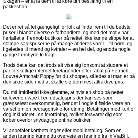
Skagen – er at få dem til at køre din bestilling til en
pakkeshop.
Det er ret så let gængeligt for folk at finde frem til de bedste
priser i blandt diverse e-forhandlere, og med det motiv har
flertallet af Fermob butikker på nettet ikke kunne slippe for at
stampe salgspriserne på mange af deres varer – til børn, og
ligeledes til mænd og kvinder – en hel del, og endda nogle
gange frembyde fri fragt.
Trods dette kan det trods alt vise sig lønsomt at studere et
par forskellige internet foretagender efter rabat på Fermob
Louvre Armchair Poppy før du shopper, således at man er på
den sikre side med at skaffe sig den mest attraktive pris.
Du må imidlertid ikke glemme, at hvis en shop på nettet
udlover en vare til en udsalgspris der kan ses som
grænseløst overkommelig, bør det i nogle tilfælde være en
varsel om en bedragerisk e-forretning. Betalinger med kort er
dog inkluderet i en forordning, hvilket forsvarer dig som
køber overfor snydagtige online butikker.
Vi anbefaler kortbetalinger eller mobilbetaling. Som en
anden løsning kunne du overveje en løsning fra fx ViaBill,