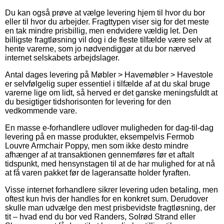
Du kan også prøve at vælge levering hjem til hvor du bor
eller til hvor du arbejder. Fragttypen viser sig for det meste
en tak mindre prisbillig, men endvidere vældig let. Den
billigste fragtløsning vil dog i de fleste tilfælde være selv at
hente varerne, som jo nødvendiggør at du bor nærved
internet selskabets arbejdslager.
Antal dages levering på Møbler > Havemøbler > Havestole
er selvfølgelig super essentiel i tilfælde af at du skal bruge
varerne lige om lidt, så herved er det ganske meningsfuldt at
du besigtiger tidshorisonten for levering for den
vedkommende vare.
En masse e-forhandlere udlover muligheden for dag-til-dag
levering på en masse produkter, eksempelvis Fermob
Louvre Armchair Poppy, men som ikke desto mindre
afhænger af at transaktionen gennemføres før et aftalt
tidspunkt, med hensynstagen til at de har mulighed for at nå
at få varen pakket før de lageransatte holder fyraften.
Visse internet forhandlere sikrer levering uden betaling, men
oftest kun hvis der handles for en konkret sum. Derudover
skulle man udvælge den mest prisbevidste fragtløsning, der
tit – hvad end du bor ved Randers, Solrød Strand eller