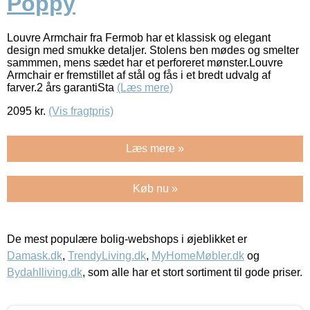
Poppy
Louvre Armchair fra Fermob har et klassisk og elegant
design med smukke detaljer. Stolens ben mødes og smelter
sammmen, mens sædet har et perforeret mønster.Louvre
Armchair er fremstillet af stål og fås i et bredt udvalg af
farver.2 års garantiSta
(Læs mere)
2095
kr.
(Vis fragtpris)
Læs mere »
Køb nu »
De mest populære bolig-webshops i øjeblikket er
Damask.dk
,
TrendyLiving.dk
,
MyHomeMøbler.dk
og
Bydahlliving.dk
, som alle har et stort sortiment til gode priser.