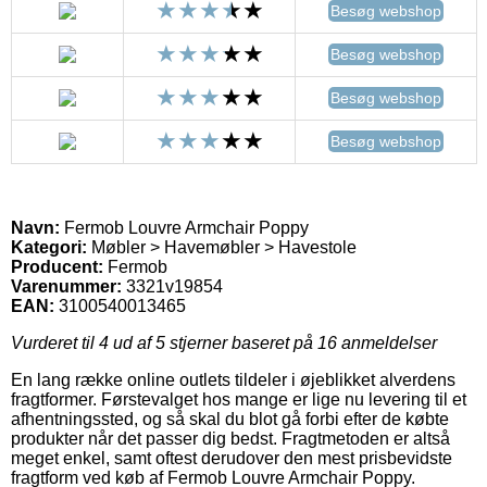
Besøg webshop
Besøg webshop
Besøg webshop
Besøg webshop
Navn:
Fermob Louvre Armchair Poppy
Kategori:
Møbler > Havemøbler > Havestole
Producent:
Fermob
Varenummer:
3321v19854
EAN:
3100540013465
Vurderet til
4
ud af 5 stjerner baseret på
16
anmeldelser
En lang række online outlets tildeler i øjeblikket alverdens
fragtformer. Førstevalget hos mange er lige nu levering til et
afhentningssted, og så skal du blot gå forbi efter de købte
produkter når det passer dig bedst. Fragtmetoden er altså
meget enkel, samt oftest derudover den mest prisbevidste
fragtform ved køb af Fermob Louvre Armchair Poppy.