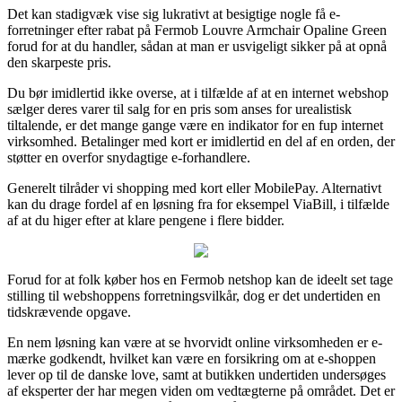
Det kan stadigvæk vise sig lukrativt at besigtige nogle få e-
forretninger efter rabat på Fermob Louvre Armchair Opaline Green
forud for at du handler, sådan at man er usvigeligt sikker på at opnå
den skarpeste pris.
Du bør imidlertid ikke overse, at i tilfælde af at en internet webshop
sælger deres varer til salg for en pris som anses for urealistisk
tiltalende, er det mange gange være en indikator for en fup internet
virksomhed. Betalinger med kort er imidlertid en del af en orden, der
støtter en overfor snydagtige e-forhandlere.
Generelt tilråder vi shopping med kort eller MobilePay. Alternativt
kan du drage fordel af en løsning fra for eksempel ViaBill, i tilfælde
af at du higer efter at klare pengene i flere bidder.
Forud for at folk køber hos en Fermob netshop kan de ideelt set tage
stilling til webshoppens forretningsvilkår, dog er det undertiden en
tidskrævende opgave.
En nem løsning kan være at se hvorvidt online virksomheden er e-
mærke godkendt, hvilket kan være en forsikring om at e-shoppen
lever op til de danske love, samt at butikken undertiden undersøges
af eksperter der har megen viden om vedtægterne på området. Det er