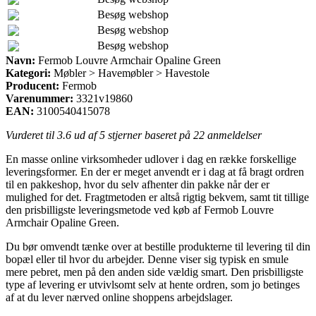
Besøg webshop
Besøg webshop
Besøg webshop
Navn:
Fermob Louvre Armchair Opaline Green
Kategori:
Møbler > Havemøbler > Havestole
Producent:
Fermob
Varenummer:
3321v19860
EAN:
3100540415078
Vurderet til
3.6
ud af 5 stjerner baseret på
22
anmeldelser
En masse online virksomheder udlover i dag en række forskellige
leveringsformer. En der er meget anvendt er i dag at få bragt ordren
til en pakkeshop, hvor du selv afhenter din pakke når der er
mulighed for det. Fragtmetoden er altså rigtig bekvem, samt tit tillige
den prisbilligste leveringsmetode ved køb af Fermob Louvre
Armchair Opaline Green.
Du bør omvendt tænke over at bestille produkterne til levering til din
bopæl eller til hvor du arbejder. Denne viser sig typisk en smule
mere pebret, men på den anden side vældig smart. Den prisbilligste
type af levering er utvivlsomt selv at hente ordren, som jo betinges
af at du lever nærved online shoppens arbejdslager.