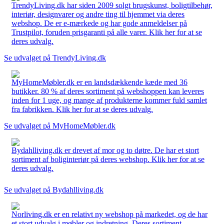
TrendyLiving.dk har siden 2009 solgt brugskunst, boligtilbehør,
interiør, designvarer og andre ting til hjemmet via deres
webshop. De er e-mærkede og har gode anmeldelser på
Trustpilot, foruden prisgaranti på alle varer. Klik her for at se
deres udvalg.
Se udvalget på TrendyLiving.dk
MyHomeMøbler.dk er en landsdækkende kæde med 36
butikker. 80 % af deres sortiment på webshoppen kan leveres
inden for 1 uge, og mange af produkterne kommer fuld samlet
fra fabrikken. Klik her for at se deres udvalg.
Se udvalget på MyHomeMøbler.dk
Bydahlliving.dk er drevet af mor og to døtre. De har et stort
sortiment af boliginteriør på deres webshop. Klik her for at se
deres udvalg.
Se udvalget på Bydahlliving.dk
Norliving.dk er en relativt ny webshop på markedet, og de har
et stort udvalg i møbler og indretning. Deres sortiment