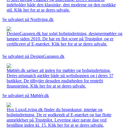
indeholder både den klassiske, den moderne og den rustikke
stil. Klik her for at se deres udvalg.
Se udvalget på Norliving.dk
DesignGaragen.dk har solgt boligindretning, designermøbler og
lamper siden 2010. De har en flot score på Trustpilot, og er
certificeret af E-mærket. Klik her for at se deres udvalg.
Se udvalget på DesignGaragen.dk
Møblér.dk sælger alt inden for møbler og boligindretning.
Deres prismatch gælder både på webshoppen og i deres 37
butikker. De tilbyder desuden muligheden for rentefri
finansiering. Klik her for at se deres udvalg.
Se udvalget på Møblér.dk
Hos LuxoLiving.dk finder du brugskunst, interiør og
boligindretning. De er godkendt af E-mærket og har flotte
anmeldelser på Trustpilot. Levering sker næste dag ved
bestilling inden kl. 15. Klik her for at se deres udvalg.