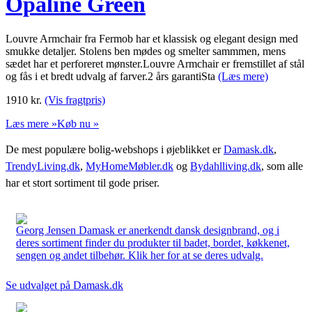
Opaline Green
Louvre Armchair fra Fermob har et klassisk og elegant design med
smukke detaljer. Stolens ben mødes og smelter sammmen, mens
sædet har et perforeret mønster.Louvre Armchair er fremstillet af stål
og fås i et bredt udvalg af farver.2 års garantiSta
(Læs mere)
1910
kr.
(Vis fragtpris)
Læs mere »
Køb nu »
De mest populære bolig-webshops i øjeblikket er
Damask.dk
,
TrendyLiving.dk
,
MyHomeMøbler.dk
og
Bydahlliving.dk
, som alle
har et stort sortiment til gode priser.
Georg Jensen Damask er anerkendt dansk designbrand, og i
deres sortiment finder du produkter til badet, bordet, køkkenet,
sengen og andet tilbehør. Klik her for at se deres udvalg.
Se udvalget på Damask.dk