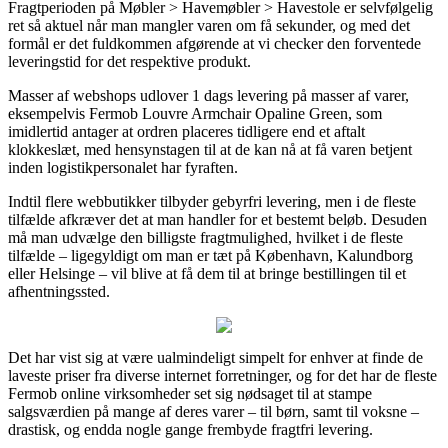
Fragtperioden på Møbler > Havemøbler > Havestole er selvfølgelig
ret så aktuel når man mangler varen om få sekunder, og med det
formål er det fuldkommen afgørende at vi checker den forventede
leveringstid for det respektive produkt.
Masser af webshops udlover 1 dags levering på masser af varer,
eksempelvis Fermob Louvre Armchair Opaline Green, som
imidlertid antager at ordren placeres tidligere end et aftalt
klokkeslæt, med hensynstagen til at de kan nå at få varen betjent
inden logistikpersonalet har fyraften.
Indtil flere webbutikker tilbyder gebyrfri levering, men i de fleste
tilfælde afkræver det at man handler for et bestemt beløb. Desuden
må man udvælge den billigste fragtmulighed, hvilket i de fleste
tilfælde – ligegyldigt om man er tæt på København, Kalundborg
eller Helsinge – vil blive at få dem til at bringe bestillingen til et
afhentningssted.
Det har vist sig at være ualmindeligt simpelt for enhver at finde de
laveste priser fra diverse internet forretninger, og for det har de fleste
Fermob online virksomheder set sig nødsaget til at stampe
salgsværdien på mange af deres varer – til børn, samt til voksne –
drastisk, og endda nogle gange frembyde fragtfri levering.