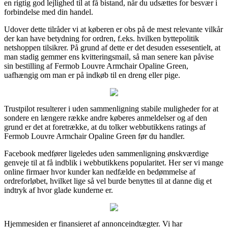
en rigtig god lejlighed til at få bistand, når du udsættes for besvær i
forbindelse med din handel.
Udover dette tilråder vi at køberen er obs på de mest relevante vilkår
der kan have betydning for ordren, f.eks. hvilken byttepolitik
netshoppen tilsikrer. På grund af dette er det desuden essesentielt, at
man stadig gemmer ens kvitteringsmail, så man senere kan påvise
sin bestilling af Fermob Louvre Armchair Opaline Green,
uafhængig om man er på indkøb til en dreng eller pige.
Trustpilot resulterer i uden sammenligning stabile muligheder for at
sondere en længere række andre køberes anmeldelser og af den
grund er det at foretrække, at du tolker webbutikkens ratings af
Fermob Louvre Armchair Opaline Green før du handler.
Facebook medfører ligeledes uden sammenligning ønskværdige
genveje til at få indblik i webbutikkens popularitet. Her ser vi mange
online firmaer hvor kunder kan nedfælde en bedømmelse af
ordreforløbet, hvilket lige så vel burde benyttes til at danne dig et
indtryk af hvor glade kunderne er.
Hjemmesiden er finansieret af annonceindtægter. Vi har