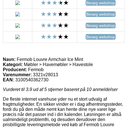
Besøg webshop
Besøg webshop
Besøg webshop
Besøg webshop
Navn:
Fermob Louvre Armchair Ice Mint
Kategori:
Møbler > Havemøbler > Havestole
Producent:
Fermob
Varenummer:
3321v28013
EAN:
3100540362730
Vurderet til
3.9
ud af 5 stjerner baseret på
10
anmeldelser
De fleste internet varehuse yder nu et stort udvalg af
fragtmuligheder. En sikker vinder er i dag afhentningssteder,
fordi du på den måde nemt kan hente dine nye varer lige
præcis når det passer ind i din kalender. Løsningen er altså
ualmindeligt problemfri, og desuden derudover den
prisbilligste leveringsmetode ved køb af Fermob Louvre