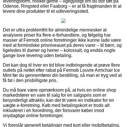
leveringsform, hvilket gerne – ligegyldigt om du bor tæt på
Odense, Ringsted eller Faaborg – er at få fragtmanden til at
levere dine produkter til et udleveringssted.
Det er ultra problemfrit for almindelige mennesker at
analysere priser fra flere e-forhandlere, og følgelig har
masser af Fermob online forretninger ikke kunne lade være
med at formindske prisniveauet på deres varer – til børn, og
ligeledes til damer og herrer – kolossalt, og endda nogle
gange love levering uden betaling.
Det kan dog til hver en tid blive indbringende at prøve flere
outlets på nettet efter rabat på Fermob Louvre Armchair Ice
Mint før du gennemfører din bestilling, så man er tryg ved at
få fat i den prisbilligste pris.
Du må bare være opmærksom på, at hvis en online shop
markedsfører en vare til salg for en salgspris som er
besynderligt attraktiv, kan det tit være en indikator for en
uægte e-forretning. Køb med betalingskort er trods alt
inkluderet i en forordning, der forsvarer køber imod
snydagtige online forretninger.
Vi foreslår generelt betalinger med kort eller mobilbetaling.