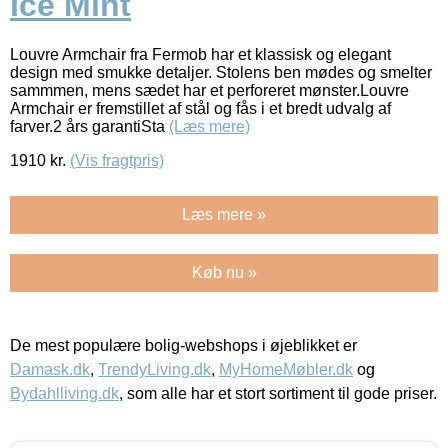
Ice Mint
Louvre Armchair fra Fermob har et klassisk og elegant
design med smukke detaljer. Stolens ben mødes og smelter
sammmen, mens sædet har et perforeret mønster.Louvre
Armchair er fremstillet af stål og fås i et bredt udvalg af
farver.2 års garantiSta
(Læs mere)
1910
kr.
(Vis fragtpris)
Læs mere »
Køb nu »
De mest populære bolig-webshops i øjeblikket er
Damask.dk
,
TrendyLiving.dk
,
MyHomeMøbler.dk
og
Bydahlliving.dk
, som alle har et stort sortiment til gode priser.