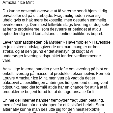
Armchair Ice Mint.
Du kunne omvendt overveje at få varerne sendt hjem til dig
privat eller ud på dit arbejde. Fragtmuligheden viser sig
uheldigvis et hak mere bekostelig, men desuden temmelig
overkommelig. Den mest letkøbte slags levering er dog selv
at hente produkterne, som desværre er betinget af at du
opholder dig med kort afstand til online butikkens bopæl.
Leveringshastigheden på Møbler > Havemøbler > Havestole
er jo ekstremt udslagsgivende om man mangler ordren
straks, og af den grund er det øjensynligt klogt at vi
undersøger leveringstidspunktet for den vedkommende
vare.
Adskillige internet handler giver løfte om levering på blot en
enkelt hverdag på masser af produkter, eksempelvis Fermob
Louvre Armchair Ice Mint, men vær på vagt da det er
påkrævet at bestillingen anbringes tidligere end et angivent
tidspunkt, med det formål at de har en chance for at nå at få
produkterne betjent forud for at de lageransatte får fri.
En hel del internet handler frembyder fragt uden betaling,
men oftest kun når du shopper for et fastslået beløb. Som
alternativ kunne man beslutte sig for den mest letkøbte