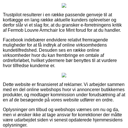
Trustpilot resulterer i en række passende genveje til at
kortlægge en lang række aktuelle kunders oplevelser og
derfor slår vi et slag for, at du gransker e-forretningens kritik
af Fermob Louvre Armchair Ice Mint forud for at du handler.
Facebook indebærer endvidere relativt fremragende
muligheder for at få indtryk af online virksomhedens
kundetilfredshed. Desuden ses en række online
virksomheder hvor du kan frembringe en omtale af
ordreforløbet, hvilket ydermere bør benyttes til at vurdere
hvor tilfredse kunderne er.
Dette website er finansieret af reklamer. Vi arbejder sammen
med en del online webshops hvor vi annoncerer butikkernes
produkter, og modtager kommission under forudsætning af at
en af de besøgende på vores website udfører en ordre.
Oplysninger om tilbud og webshops værnes om nu og da,
men vi ønsker ikke at tage ansvar for korrektioner der måtte
være udarbejdet siden vi senest opdaterede hjemmesidens
oplysninger.