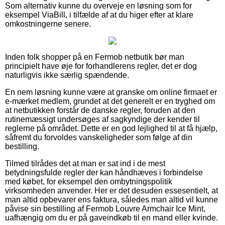
Som alternativ kunne du overveje en løsning som for
eksempel ViaBill, i tilfælde af at du higer efter at klare
omkostningerne senere.
Inden folk shopper på en Fermob netbutik bør man
principielt have øje for forhandlerens regler, det er dog
naturligvis ikke særlig spændende.
En nem løsning kunne være at granske om online firmaet er
e-mærket medlem, grundet at det generelt er en tryghed om
at netbutikken forstår de danske regler, foruden at den
rutinemæssigt undersøges af sagkyndige der kender til
reglerne på området. Dette er en god lejlighed til at få hjælp,
såfremt du forvoldes vanskeligheder som følge af din
bestilling.
Tilmed tilrådes det at man er sat ind i de mest
betydningsfulde regler der kan håndhæves i forbindelse
med købet, for eksempel den ombytningspolitik
virksomheden anvender. Her er det desuden essesentielt, at
man altid opbevarer ens faktura, således man altid vil kunne
påvise sin bestilling af Fermob Louvre Armchair Ice Mint,
uafhængig om du er på gaveindkøb til en mand eller kvinde.