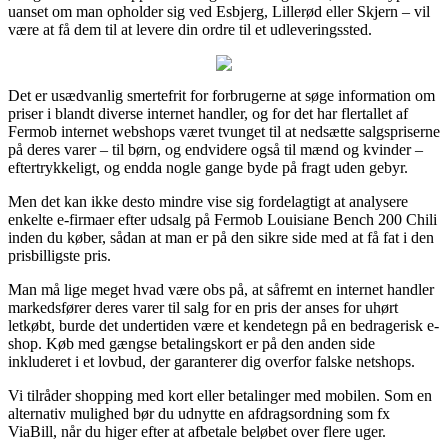
uanset om man opholder sig ved Esbjerg, Lillerød eller Skjern – vil
være at få dem til at levere din ordre til et udleveringssted.
Det er usædvanlig smertefrit for forbrugerne at søge information om
priser i blandt diverse internet handler, og for det har flertallet af
Fermob internet webshops været tvunget til at nedsætte salgspriserne
på deres varer – til børn, og endvidere også til mænd og kvinder –
eftertrykkeligt, og endda nogle gange byde på fragt uden gebyr.
Men det kan ikke desto mindre vise sig fordelagtigt at analysere
enkelte e-firmaer efter udsalg på Fermob Louisiane Bench 200 Chili
inden du køber, sådan at man er på den sikre side med at få fat i den
prisbilligste pris.
Man må lige meget hvad være obs på, at såfremt en internet handler
markedsfører deres varer til salg for en pris der anses for uhørt
letkøbt, burde det undertiden være et kendetegn på en bedragerisk e-
shop. Køb med gængse betalingskort er på den anden side
inkluderet i et lovbud, der garanterer dig overfor falske netshops.
Vi tilråder shopping med kort eller betalinger med mobilen. Som en
alternativ mulighed bør du udnytte en afdragsordning som fx
ViaBill, når du higer efter at afbetale beløbet over flere uger.