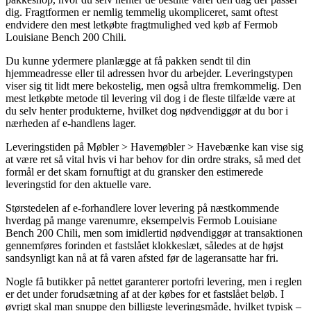
dig. Fragtformen er nemlig temmelig ukompliceret, samt oftest
endvidere den mest letkøbte fragtmulighed ved køb af Fermob
Louisiane Bench 200 Chili.
Du kunne ydermere planlægge at få pakken sendt til din
hjemmeadresse eller til adressen hvor du arbejder. Leveringstypen
viser sig tit lidt mere bekostelig, men også ultra fremkommelig. Den
mest letkøbte metode til levering vil dog i de fleste tilfælde være at
du selv henter produkterne, hvilket dog nødvendiggør at du bor i
nærheden af e-handlens lager.
Leveringstiden på Møbler > Havemøbler > Havebænke kan vise sig
at være ret så vital hvis vi har behov for din ordre straks, så med det
formål er det skam fornuftigt at du gransker den estimerede
leveringstid for den aktuelle vare.
Størstedelen af e-forhandlere lover levering på næstkommende
hverdag på mange varenumre, eksempelvis Fermob Louisiane
Bench 200 Chili, men som imidlertid nødvendiggør at transaktionen
gennemføres forinden et fastslået klokkeslæt, således at de højst
sandsynligt kan nå at få varen afsted før de lageransatte har fri.
Nogle få butikker på nettet garanterer portofri levering, men i reglen
er det under forudsætning af at der købes for et fastslået beløb. I
øvrigt skal man snuppe den billigste leveringsmåde, hvilket typisk –