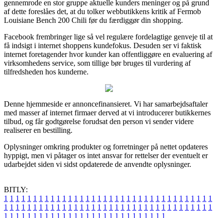
gennemrode en stor gruppe aktuelle kunders meninger og på grund
af dette foreslåes det, at du tolker webbutikkens kritik af Fermob
Louisiane Bench 200 Chili før du færdiggør din shopping.
Facebook frembringer lige så vel regulære fordelagtige genveje til at
få indsigt i internet shoppens kundefokus. Desuden ser vi faktisk
internet foretagender hvor kunder kan offentliggøre en evaluering af
virksomhedens service, som tillige bør bruges til vurdering af
tilfredsheden hos kunderne.
Denne hjemmeside er annoncefinansieret. Vi har samarbejdsaftaler
med masser af internet firmaer derved at vi introducerer butikkernes
tilbud, og får godtgørelse forudsat den person vi sender videre
realiserer en bestilling.
Oplysninger omkring produkter og forretninger på nettet opdateres
hyppigt, men vi påtager os intet ansvar for rettelser der eventuelt er
udarbejdet siden vi sidst opdaterede de anvendte oplysninger.
BITLY:
1
1
1
1
1
1
1
1
1
1
1
1
1
1
1
1
1
1
1
1
1
1
1
1
1
1
1
1
1
1
1
1
1
1
1
1
1
1
1
1
1
1
1
1
1
1
1
1
1
1
1
1
1
1
1
1
1
1
1
1
1
1
1
1
1
1
1
1
1
1
1
1
1
1
1
1
1
1
1
1
1
1
1
1
1
1
1
1
1
1
1
1
1
1
1
1
1
1
1
1