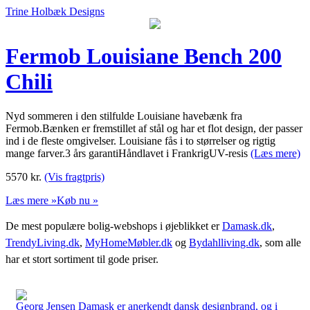
Trine Holbæk Designs
Fermob Louisiane Bench 200
Chili
Nyd sommeren i den stilfulde Louisiane havebænk fra
Fermob.Bænken er fremstillet af stål og har et flot design, der passer
ind i de fleste omgivelser. Louisiane fås i to størrelser og rigtig
mange farver.3 års garantiHåndlavet i FrankrigUV-resis
(Læs mere)
5570
kr.
(Vis fragtpris)
Læs mere »
Køb nu »
De mest populære bolig-webshops i øjeblikket er
Damask.dk
,
TrendyLiving.dk
,
MyHomeMøbler.dk
og
Bydahlliving.dk
, som alle
har et stort sortiment til gode priser.
Georg Jensen Damask er anerkendt dansk designbrand, og i