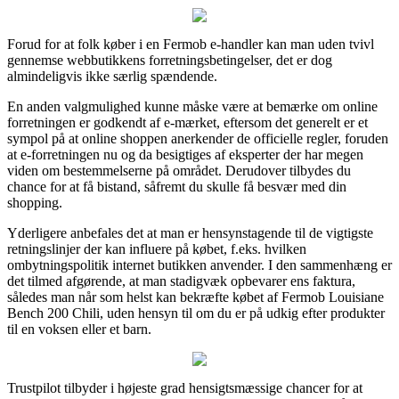
Forud for at folk køber i en Fermob e-handler kan man uden tvivl
gennemse webbutikkens forretningsbetingelser, det er dog
almindeligvis ikke særlig spændende.
En anden valgmulighed kunne måske være at bemærke om online
forretningen er godkendt af e-mærket, eftersom det generelt er et
sympol på at online shoppen anerkender de officielle regler, foruden
at e-forretningen nu og da besigtiges af eksperter der har megen
viden om bestemmelserne på området. Derudover tilbydes du
chance for at få bistand, såfremt du skulle få besvær med din
shopping.
Yderligere anbefales det at man er hensynstagende til de vigtigste
retningslinjer der kan influere på købet, f.eks. hvilken
ombytningspolitik internet butikken anvender. I den sammenhæng er
det tilmed afgørende, at man stadigvæk opbevarer ens faktura,
således man når som helst kan bekræfte købet af Fermob Louisiane
Bench 200 Chili, uden hensyn til om du er på udkig efter produkter
til en voksen eller et barn.
Trustpilot tilbyder i højeste grad hensigtsmæssige chancer for at