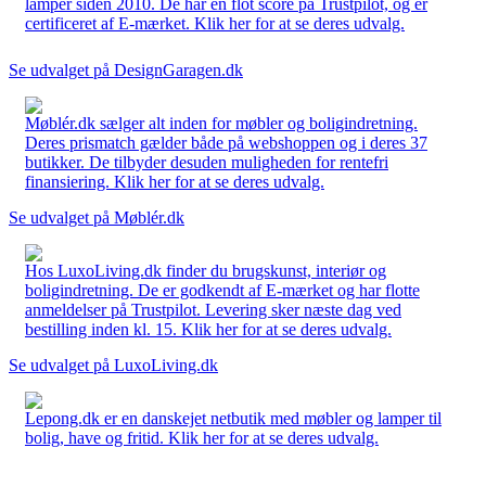
lamper siden 2010. De har en flot score på Trustpilot, og er
certificeret af E-mærket. Klik her for at se deres udvalg.
Se udvalget på DesignGaragen.dk
Møblér.dk sælger alt inden for møbler og boligindretning.
Deres prismatch gælder både på webshoppen og i deres 37
butikker. De tilbyder desuden muligheden for rentefri
finansiering. Klik her for at se deres udvalg.
Se udvalget på Møblér.dk
Hos LuxoLiving.dk finder du brugskunst, interiør og
boligindretning. De er godkendt af E-mærket og har flotte
anmeldelser på Trustpilot. Levering sker næste dag ved
bestilling inden kl. 15. Klik her for at se deres udvalg.
Se udvalget på LuxoLiving.dk
Lepong.dk er en danskejet netbutik med møbler og lamper til
bolig, have og fritid. Klik her for at se deres udvalg.