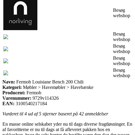
Besøg
webshop
Besøg
webshop
Besøg
webshop
Besøg
webshop
Besøg
webshop
Navn:
Fermob Louisiane Bench 200 Chili
Kategori:
Møbler > Havemøbler > Havebænke
Producent:
Fermob
Varenummer:
9729v114326
EAN:
3100540217184
Vurderet til
4
ud af 5 stjerner baseret på
42
anmeldelser
En masse online selskaber yder nu til dags diverse fragtløsninger. En
af favoritterne er nu til dags at få afleveret pakken hos en
pakkeshop, hvor du selv henter de bestilte varer den dag der passer