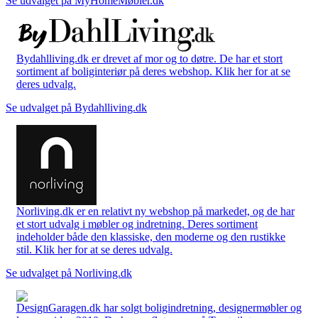
Se udvalget på MyHomeMøbler.dk
Bydahlliving.dk er drevet af mor og to døtre. De har et stort
sortiment af boliginteriør på deres webshop. Klik her for at se
deres udvalg.
Se udvalget på Bydahlliving.dk
Norliving.dk er en relativt ny webshop på markedet, og de har
et stort udvalg i møbler og indretning. Deres sortiment
indeholder både den klassiske, den moderne og den rustikke
stil. Klik her for at se deres udvalg.
Se udvalget på Norliving.dk
DesignGaragen.dk har solgt boligindretning, designermøbler og