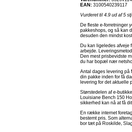
EAN:
3100540239117
Vurderet til
4.9
ud af 5 st
De fleste e-forretninger
pakkeshops, og så kan du 
desuden den mindst kost
Du kan ligeledes afveje f
arbejde. Leveringsmetode
Den mest prisbevidste met
du har bopæl nær netsho
Antal dages levering p
din pakke inden for få da
levering for det aktuelle 
Størstedelen af e-butik
Louisiane Bench 150 Hone
sikkerhed kan nå at få di
En række internet foreta
bestemt pris. Som alterna
bor tæt på Roskilde, Slag