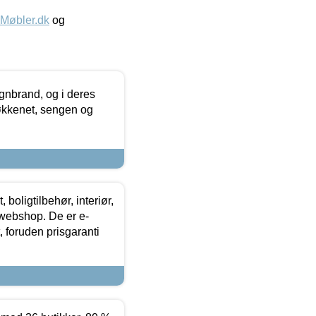
øbler.dk
og
nbrand, og i deres
køkkenet, sengen og
boligtilbehør, interiør,
 webshop. De er e-
 foruden prisgaranti