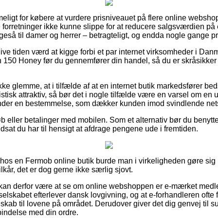
eligt for købere at vurdere prisniveauet på flere online websho
 forretninger ikke kunne slippe for at reducere salgsværdien på
ligeså til damer og herrer – betragteligt, og endda nogle gange præ
blive tiden værd at kigge forbi et par internet virksomheder i Dan
150 Honey før du gennemfører din handel, så du er skråsikker p
 glemme, at i tilfælde af at en internet butik markedsfører bedst 
stisk attraktiv, så bør det i nogle tilfælde være en varsel om 
under en bestemmelse, som dækker kunden imod svindlende net
køb eller betalinger med mobilen. Som et alternativ bør du benytt
udsat du har til hensigt at afdrage pengene ude i fremtiden.
r hos en Fermob online butik burde man i virkeligheden gøre si
lkår, det er dog gerne ikke særlig sjovt.
an derfor være at se om online webshoppen er e-mærket medle
 selskabet efterlever dansk lovgivning, og at e-forhandleren ofte 
dskab til lovene på området. Derudover giver det dig genvej til s
rbindelse med din ordre.