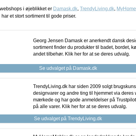
webshops i øjeblikket er
Damask.dk
,
TrendyLiving.dk
,
MyHomeM
 har et stort sortiment til gode priser.
Georg Jensen Damask er anerkendt dansk desig
sortiment finder du produkter til badet, bordet, 
andet tilbehør. Klik her for at se deres udvalg.
Se udvalget på Damask.dk
TrendyLiving.dk har siden 2009 solgt brugskunst, 
designvarer og andre ting til hjemmet via deres
mærkede og har gode anmeldelser på Trustpilot,
på alle varer. Klik her for at se deres udvalg.
Se udvalget på TrendyLiving.dk