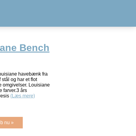
iane Bench
Louisiane havebænk fra
tål og har et flot
te omgivelser. Louisiane
e farver.3 års
resis
(Læs mere)
b nu »