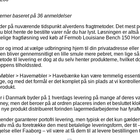
jerner baseret på
36
anmeldelser
 yder på nuværende tidspunkt alverdens fragtmetoder. Det mest p
blot hente de bestilte varer når du har lyst. Løsningen er altså s
elige fragtløsning ved køb af Fermob Louisiane Bench 150 Hon
or og imod at vælge udbringning hjem til din privatadresse eller 
n bliver gennemsnitligt en lille smule mere pebret, men lige så 
ode til levering er dog at du selv henter produkterne, hvilket d
ppens tilholdssted.
å Møbler > Havemøbler > Havebænke kan være temmelig essenti
ge, og med det formål er det komplet på sin plads at vi kontroller
produkt.
ker i Danmark byder på 1 hverdags levering på mange af deres v
y, men det beroer på at ordren placeres inden et besluttet kl
t nye produkt distribueret forinden lagermedarbejderne har fyraft
gender garanterer portofri levering, men typisk er det kun gælde
tiv må du foretrække den mest betalelige leveringsform, der tit
else eller Faaborg – vil være at få dem til at levere bestillingen