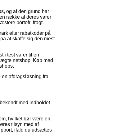
ps, og af den grund har
 en række af deres varer
stere portofri fragt.
mark efter rabatkoder på
å at skaffe sig den mest
i test varer til en
en uægte netshop. Køb med
shops.
e en afdragsløsning fra
g bekendt med indholdet
m, hvilket bør være en
føres tilsyn med af
upport, ifald du udsættes