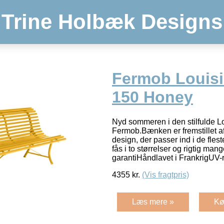
Trine Holbæk Designs
Fermob Louis
150 Honey
Nyd sommeren i den stilfulde 
Fermob.Bænken er fremstillet af s
design, der passer ind i de fles
fås i to størrelser og rigtig mang
garantiHåndlavet i FrankrigUV-
4355
kr.
(Vis fragtpris)
Læs mere »
Kø