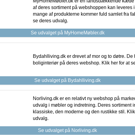
MyHomeMøbler.dk er en landsdækkende kæde m
af deres sortiment på webshoppen kan leveres i
mange af produkterne kommer fuld samlet fra fabr
se deres udvalg.
Se udvalget på MyHomeMøbler.dk
Bydahlliving.dk er drevet af mor og to døtre. De h
boliginteriør på deres webshop. Klik her for at s
Se udvalget på Bydahlliving.dk
Norliving.dk er en relativt ny webshop på markede
udvalg i møbler og indretning. Deres sortiment
klassiske, den moderne og den rustikke stil. Klik
udvalg.
Se udvalget på Norliving.dk