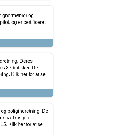
esignermøbler og
lot, og er certificeret
ndretning. Deres
s 37 butikker. De
ing. Klik her for at se
 og boligindretning. De
r på Trustpilot.
5. Klik her for at se