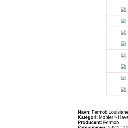
Navn:
Fermob Louisian
Kategori:
Møbler > Hav
Producent:
Fermob
Varenummer:
3320v11