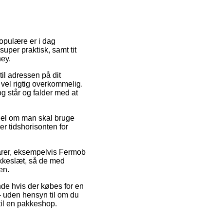
opulære er i dag
uper praktisk, samt tit
ey.
til adressen på dit
vel rigtig overkommelig.
og står og falder med at
el om man skal bruge
er tidshorisonten for
arer, eksempelvis Fermob
okkeslæt, så de med
en.
nde hvis der købes for en
 – uden hensyn til om du
 til en pakkeshop.