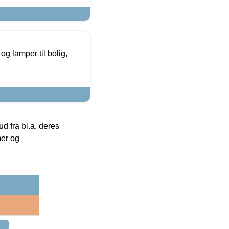
g lamper til bolig,
 fra bl.a. deres
mer og