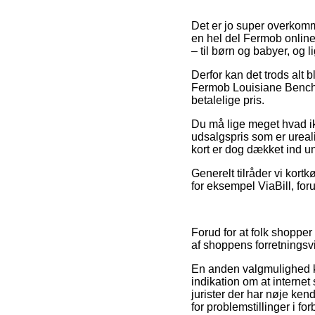
Det er jo super overkomm
en hel del Fermob online
– til børn og babyer, og 
Derfor kan det trods alt 
Fermob Louisiane Bench 
betalelige pris.
Du må lige meget hvad ikke
udsalgspris som er ureali
kort er dog dækket ind 
Generelt tilråder vi kort
for eksempel ViaBill, for
Forud for at folk shoppe
af shoppens forretningsvi
En anden valgmulighed k
indikation om at internet
jurister der har nøje ken
for problemstillinger i fo