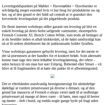
Leveringstidspunktet på Møbler > Havemøbler > Havebænke er
selvfølgelig meget essentiel hvis vi har brug for produkterne nu og
her, og af den grund er det fuldt ud centralt at vi gransker den
forventede leveringsdato på det pågældende produkt.
De fleste internet webshops stiller garanti om levering på blot en
enkelt hverdag på deres bedst sælgende varenumre, eksempelvis
Fermob Croisette XL Bench Cotton White, som trods alt betinges af
at du bestiller inden et aftalt klokkeslæt, så de højst sandsynligt kan
nå at få ordren distribueret før de pakkeansatte holder fyraften.
Visse webshops garanterer gebyrfri levering, men for det meste er
det så præmissen at der handles for et konkret beløb. Som alternativ
kunne man tage den mest letkøbte leveringsløsning, der oftest –
uden hensyn til om man bor nær Esbjerg, Birkerød eller Struer – vil
blive at få fragtmanden til at køre din pakke til et afhentningssted.
Det er efterhånden usædvanlig hensigtsmæssigt for almindelige
dødelige at vurdere prisniveauet på diverse e-firmaer, og af den
grund har massevis af Fermob e-shops været nødt til at nedbringe
prisniveauet på mange af deres varer – til børn, men også til herrer
og damer – helt i bund, og endda nogle gange byde på fragt uden
beregning.