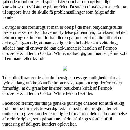
løbende monitoreres af specialister som har den nødvendige
knowhow om vilkårene på området. Desuden tilbydes du anledning
til support, hvis du skulle få problemstillinger som følge af din
handel.
I øvrigt er det fornuftigt at man er obs på de mest betydningsfulde
bestemmelser der kan have indflydelse på handlen, for eksempel den
returneringsret internet forhandleren garanterer. I relation til det er
det også afgørende, at man stadigvæk bibeholder sin kvittering,
således man til enhver tid kan dokumentere handlen af Fermob
Croisette XL Bench Cotton White, uafhængig om man er på indkøb
til en mand eller kvinde.
Trustpilot forærer dig absolut hensigtsmæssige muligheder for at
tyde en lang række aktuelle brugeres synspunkter og derfor er det
fornuftigt, at du gransker internet butikkens kritik af Fermob
Croisette XL Bench Cotton White før du bestiller.
Facebook frembyder tillige ganske gunstige chancer for at få et kig
ind i online firmaets troværdighed. Tilmed er der nogle internet
outlets som giver kunderne mulighed for at meddele en bedømmelse
af ordreforløbet, som på samme måde må drages fordel af til
vurdering af tidligere kunders oplevelser.