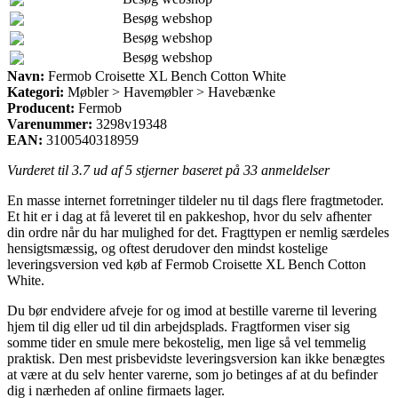
Besøg webshop
Besøg webshop
Besøg webshop
Navn:
Fermob Croisette XL Bench Cotton White
Kategori:
Møbler > Havemøbler > Havebænke
Producent:
Fermob
Varenummer:
3298v19348
EAN:
3100540318959
Vurderet til
3.7
ud af 5 stjerner baseret på
33
anmeldelser
En masse internet forretninger tildeler nu til dags flere fragtmetoder.
Et hit er i dag at få leveret til en pakkeshop, hvor du selv afhenter
din ordre når du har mulighed for det. Fragttypen er nemlig særdeles
hensigtsmæssig, og oftest derudover den mindst kostelige
leveringsversion ved køb af Fermob Croisette XL Bench Cotton
White.
Du bør endvidere afveje for og imod at bestille varerne til levering
hjem til dig eller ud til din arbejdsplads. Fragtformen viser sig
somme tider en smule mere bekostelig, men lige så vel temmelig
praktisk. Den mest prisbevidste leveringsversion kan ikke benægtes
at være at du selv henter varerne, som jo betinges af at du befinder
dig i nærheden af online firmaets lager.