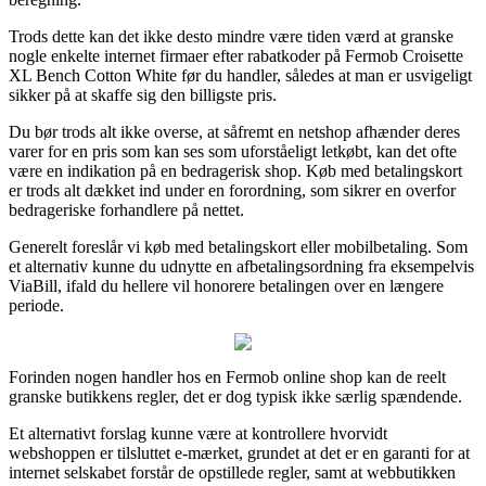
Trods dette kan det ikke desto mindre være tiden værd at granske
nogle enkelte internet firmaer efter rabatkoder på Fermob Croisette
XL Bench Cotton White før du handler, således at man er usvigeligt
sikker på at skaffe sig den billigste pris.
Du bør trods alt ikke overse, at såfremt en netshop afhænder deres
varer for en pris som kan ses som uforståeligt letkøbt, kan det ofte
være en indikation på en bedragerisk shop. Køb med betalingskort
er trods alt dækket ind under en forordning, som sikrer en overfor
bedrageriske forhandlere på nettet.
Generelt foreslår vi køb med betalingskort eller mobilbetaling. Som
et alternativ kunne du udnytte en afbetalingsordning fra eksempelvis
ViaBill, ifald du hellere vil honorere betalingen over en længere
periode.
Forinden nogen handler hos en Fermob online shop kan de reelt
granske butikkens regler, det er dog typisk ikke særlig spændende.
Et alternativt forslag kunne være at kontrollere hvorvidt
webshoppen er tilsluttet e-mærket, grundet at det er en garanti for at
internet selskabet forstår de opstillede regler, samt at webbutikken