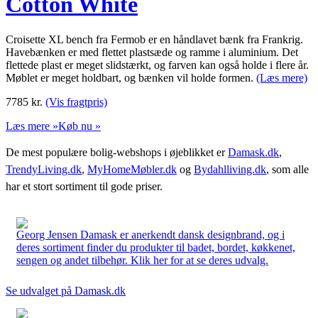
Cotton White
Croisette XL bench fra Fermob er en håndlavet bænk fra Frankrig.
Havebænken er med flettet plastsæde og ramme i aluminium. Det
flettede plast er meget slidstærkt, og farven kan også holde i flere år.
Møblet er meget holdbart, og bænken vil holde formen.
(Læs mere)
7785
kr.
(Vis fragtpris)
Læs mere »
Køb nu »
De mest populære bolig-webshops i øjeblikket er
Damask.dk
,
TrendyLiving.dk
,
MyHomeMøbler.dk
og
Bydahlliving.dk
, som alle
har et stort sortiment til gode priser.
Georg Jensen Damask er anerkendt dansk designbrand, og i
deres sortiment finder du produkter til badet, bordet, køkkenet,
sengen og andet tilbehør. Klik her for at se deres udvalg.
Se udvalget på Damask.dk