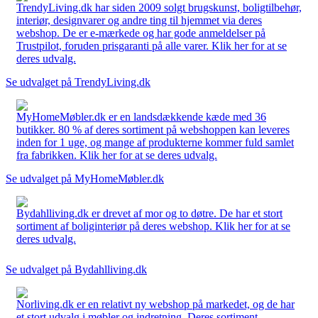
TrendyLiving.dk har siden 2009 solgt brugskunst, boligtilbehør,
interiør, designvarer og andre ting til hjemmet via deres
webshop. De er e-mærkede og har gode anmeldelser på
Trustpilot, foruden prisgaranti på alle varer. Klik her for at se
deres udvalg.
Se udvalget på TrendyLiving.dk
MyHomeMøbler.dk er en landsdækkende kæde med 36
butikker. 80 % af deres sortiment på webshoppen kan leveres
inden for 1 uge, og mange af produkterne kommer fuld samlet
fra fabrikken. Klik her for at se deres udvalg.
Se udvalget på MyHomeMøbler.dk
Bydahlliving.dk er drevet af mor og to døtre. De har et stort
sortiment af boliginteriør på deres webshop. Klik her for at se
deres udvalg.
Se udvalget på Bydahlliving.dk
Norliving.dk er en relativt ny webshop på markedet, og de har
et stort udvalg i møbler og indretning. Deres sortiment