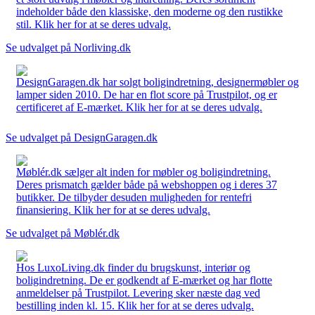
indeholder både den klassiske, den moderne og den rustikke
stil. Klik her for at se deres udvalg.
Se udvalget på Norliving.dk
DesignGaragen.dk har solgt boligindretning, designermøbler og
lamper siden 2010. De har en flot score på Trustpilot, og er
certificeret af E-mærket. Klik her for at se deres udvalg.
Se udvalget på DesignGaragen.dk
Møblér.dk sælger alt inden for møbler og boligindretning.
Deres prismatch gælder både på webshoppen og i deres 37
butikker. De tilbyder desuden muligheden for rentefri
finansiering. Klik her for at se deres udvalg.
Se udvalget på Møblér.dk
Hos LuxoLiving.dk finder du brugskunst, interiør og
boligindretning. De er godkendt af E-mærket og har flotte
anmeldelser på Trustpilot. Levering sker næste dag ved
bestilling inden kl. 15. Klik her for at se deres udvalg.