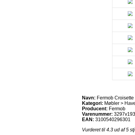
Navn:
Fermob Croisette 
Kategori:
Møbler > Hav
Producent:
Fermob
Varenummer:
3297v19
EAN:
3100540296301
Vurderet til
4.3
ud af 5 st