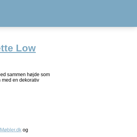
tte Low
. Med sammen højde som
gn med en dekorativ
øbler.dk
og