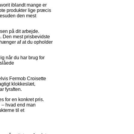
avorit iblandt mange er
te produkter lige præcis
k desuden den mest
ssen på dit arbejde.
. Den mest prisbevidste
afhænger af at du opholder
g når du har brug for
nslåede
pelvis Fermob Croisette
agtigt klokkeslæt,
r fyraften.
es for en konkret pris.
lde – hvad end man
kterne til et