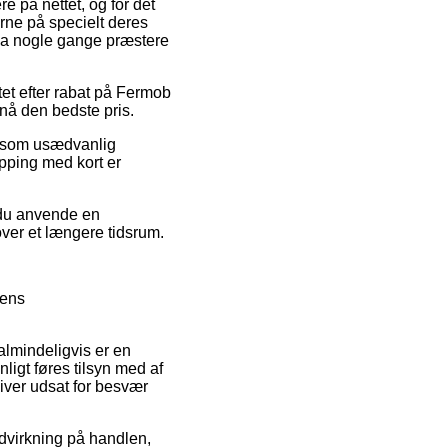
re på nettet, og for det
rne på specielt deres
dda nogle gange præstere
tet efter rabat på Fermob
nå den bedste pris.
es som usædvanlig
pping med kort er
r du anvende en
over et længere tidsrum.
kens
almindeligvis er en
ligt føres tilsyn med af
liver udsat for besvær
ndvirkning på handlen,