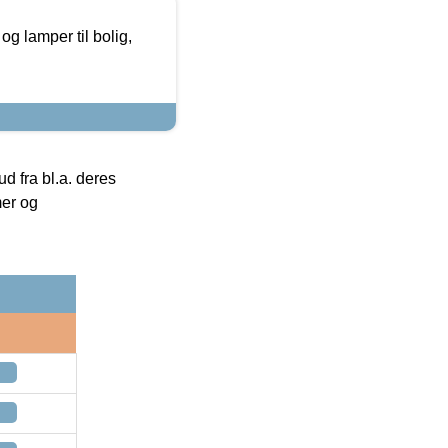
g lamper til bolig,
 fra bl.a. deres
mer og