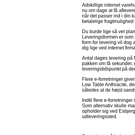
Adskillige internet vareh
nu om dage at få aflever
når det passer ind i din
betalelige fragtmulighed
Du burde lige så vel plan
Leveringsformen er som 
form for levering vil dog
dig lige ved internet fir
Antal dages levering på 
pakken om få sekunder, 
leveringstidspunkt på d
Flere e-forretninger give
Low Table Anthracite, der
således at de højst sands
Indtil flere e-forretninge
Som alternativ skulle man
opholder sig ved Esbjerg, 
udleveringssted.