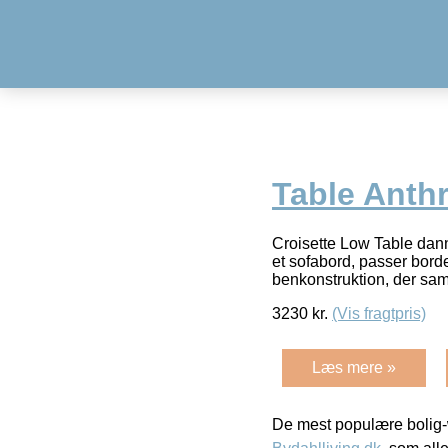
Table Anthr
Croisette Low Table dan
et sofabord, passer borde
benkonstruktion, der sam
3230
kr.
(Vis fragtpris)
Læs mere »
De mest populære bolig-