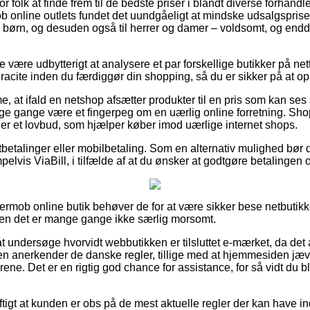
or folk at finde frem til de bedste priser i blandt diverse forhandle
 online outlets fundet det uundgåeligt at mindske udsalgsprise
 til børn, og desuden også til herrer og damer – voldsomt, og en
 være udbytterigt at analysere et par forskellige butikker på net
racite inden du færdiggør din shopping, så du er sikker på at op
e, at ifald en netshop afsætter produkter til en pris som kan s
e gange være et fingerpeg om en uærlig online forretning. Sho
er et lovbud, som hjælper køber imod uærlige internet shops.
rtbetalinger eller mobilbetaling. Som en alternativ mulighed bø
elvis ViaBill, i tilfælde af at du ønsker at godtgøre betalingen 
Fermob online butik behøver de for at være sikker bese netbutik
men det er mange gange ikke særlig morsomt.
 undersøge hvorvidt webbutikken er tilsluttet e-mærket, da det 
en anerkender de danske regler, tillige med at hjemmesiden jævn
årene. Det er en rigtig god chance for assistance, for så vidt du b
ftigt at kunden er obs på de mest aktuelle regler der kan have i