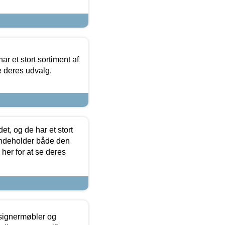
ar et stort sortiment af
e deres udvalg.
t, og de har et stort
 indeholder både den
 her for at se deres
esignermøbler og