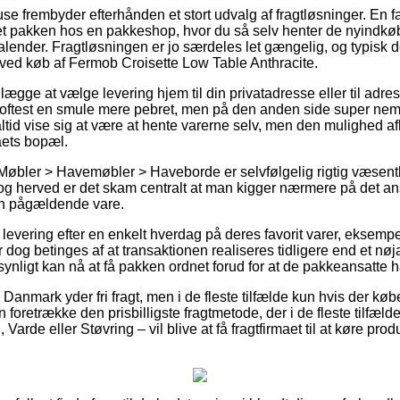
use frembyder efterhånden et stort udvalg af fragtløsninger. En f
et pakken hos en pakkeshop, hvor du så selv henter de nyindkøb
 kalender. Fragtløsningen er jo særdeles let gængelig, og typis
 ved køb af Fermob Croisette Low Table Anthracite.
lægge at vælge levering hjem til din privatadresse eller til adre
oftest en smule mere pebret, men på den anden side super nem
 altid vise sig at være at hente varerne selv, men den mulighed 
maets bopæl.
Møbler > Havemøbler > Haveborde er selvfølgelig rigtig væsentli
og herved er det skam centralt at man kigger nærmere på det a
en pågældende vare.
r levering efter en enkelt hverdag på deres favorit varer, eksem
 dog betinges af at transaktionen realiseres tidligere end et nøj
ynligt kan nå at få pakken ordnet forud for at de pakkeansatte ha
r i Danmark yder fri fragt, men i de fleste tilfælde kun hvis der køb
 foretrække den prisbilligste fragtmetode, der i de fleste tilfæ
Varde eller Støvring – vil blive at få fragtfirmaet til at køre produ