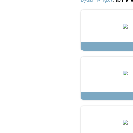
Bydahlliving.dk
, som alle