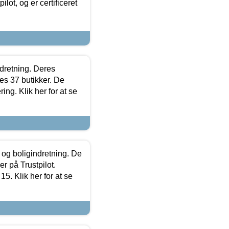
lot, og er certificeret
ndretning. Deres
s 37 butikker. De
ing. Klik her for at se
 og boligindretning. De
r på Trustpilot.
5. Klik her for at se