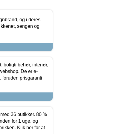
nbrand, og i deres
køkkenet, sengen og
boligtilbehør, interiør,
 webshop. De er e-
 foruden prisgaranti
ed 36 butikker. 80 %
nden for 1 uge, og
ikken. Klik her for at