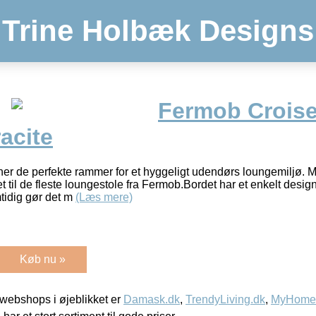
Trine Holbæk Designs
Fermob Croise
acite
ner de perfekte rammer for et hyggeligt udendørs loungemiljø
t til de fleste loungestole fra Fermob.Bordet har et enkelt desi
tidig gør det m
(Læs mere)
Køb nu »
webshops i øjeblikket er
Damask.dk
,
TrendyLiving.dk
,
MyHomeM