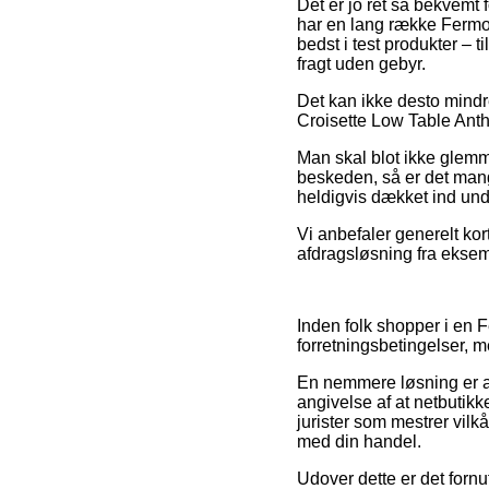
Det er jo ret så bekvemt f
har en lang række Fermob
bedst i test produkter –
fragt uden gebyr.
Det kan ikke desto mindre
Croisette Low Table Anth
Man skal blot ikke glemm
beskeden, så er det mang
heldigvis dækket ind und
Vi anbefaler generelt ko
afdragsløsning fra eksemp
Inden folk shopper i en 
forretningsbetingelser, 
En nemmere løsning er at
angivelse af at netbutikk
jurister som mestrer vilk
med din handel.
Udover dette er det fornu