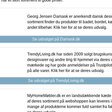
 har et stort sortiment til gode priser.
Georg Jensen Damask er anerkendt dansk desig
sortiment finder du produkter til badet, bordet, 
andet tilbehør. Klik her for at se deres udvalg.
Se udvalget på Damask.dk
TrendyLiving.dk har siden 2009 solgt brugskunst, 
designvarer og andre ting til hjemmet via deres
mærkede og har gode anmeldelser på Trustpilot,
på alle varer. Klik her for at se deres udvalg.
Se udvalget på TrendyLiving.dk
MyHomeMøbler.dk er en landsdækkende kæde m
af deres sortiment på webshoppen kan leveres i
mange af produkterne kommer fuld samlet fra fabr